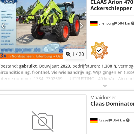
CLAAS
Arion 470
Ackerschlepper
Eilenburg
584 km
1
/
20
Toestand:
gebruikt
, Bouwjaar:
2023
, bedrijfsturen:
1.300 h
, vermo
airconditioning, fronthef, vierwielaandrijving
, Wijzigingen en tus
Interne nummer: 1334. 7302669 ----UITRUSTING - 40 km/u - Airconditi
Achterhef - Handmatige toplink - 2-circuit persluchtremmen - We
regelventiel achter Dodswxrzkspfx Ak Ajck - Trekhaak met oog en K8
Maaidorser
- Frontlader Claas FL 120C (bouwjaar 2022 / hefvermogen 1.825 kg) - 
Claas
Dominator
onverzorgd aangeboden! Landelijke levering tegen meerprijs mogeli
verkoop voorbehouden. Wij nemen graag uw voertuig in ruil. Financi
aanbetaling! Heeft u nog vragen? Wij adviseren u graag!
Kassel
364 km