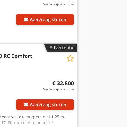
Vaste prijs excl. btw
Aanvraag sturen
Advertentie
40 RC Comfort
€ 32.800
Vaste prijs excl. btw
Aanvraag sturen
 voor vastekamerpers met 1,25 m
17. Pick-up met rolhouder /