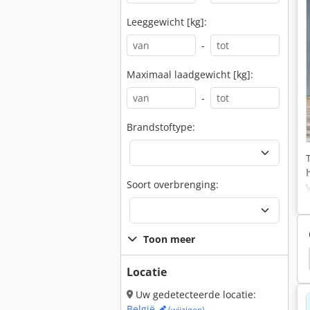
Leeggewicht [kg]:
-
Maximaal laadgewicht [kg]:
-
Brandstoftype:
Soort overbrenging:
Toon meer
ks
Jcb 714
Jcb 526
Jcb 8025
Jcb Js130
Locatie
Uw gedetecteerde locatie:
België
(wijzigen)