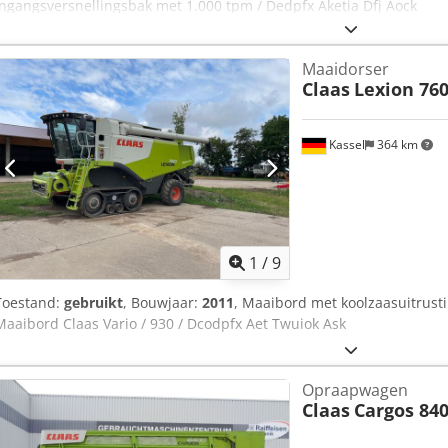
ingangsversnellingsbak met 1.000 tpm / Dedpfx Aketia Dfj Aock
Maaidorser
Claas
Lexion 76
Kassel
364 km
1
/
9
Toestand:
gebruikt
, Bouwjaar:
2011
, Maaibord met koolzaasuitrust
Maaibord Claas Vario / 930 / Dcodpfx Aet Twuiok Ask
Opraapwagen
Claas
Cargos 84