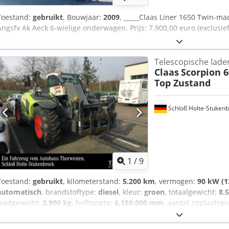
Toestand:
gebruikt
, Bouwjaar:
2009
, _____Claas Liner 1650 Twin-ma
Angsfx Ak Aeck 6-wielige onderwagen. Prijs: 7.900,00 euro (exclusie
Telescopische lade
Claas
Scorpion 6
Top Zustand
Schloß Holte-Stukenb
1
/
9
Toestand:
gebruikt
, kilometerstand:
5.200 km
, vermogen:
90 kW (1
automatisch
, brandstoftype:
diesel
, kleur:
groen
, totaalgewicht:
8.
laadgewicht:
2.900 kg
, hefhoogte:
6.150.000 mm
, aantal zitplaatse
bedrijfsturen:
5.200 h
, totale hoogte:
46.800 mm
, bestuurderscabi
m, banden nieuw en zo goed als nieuw, diverse hydraulische aans