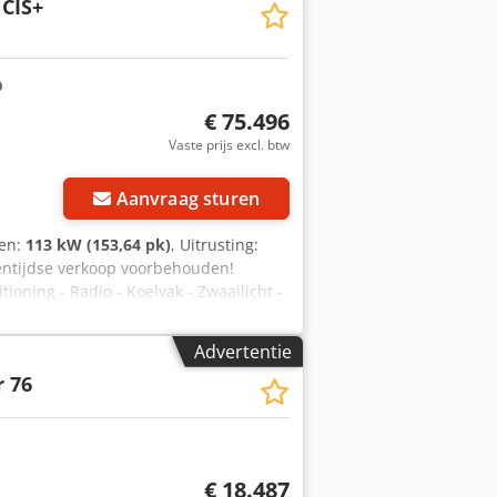
 CIS+
€ 75.496
Vaste prijs excl. btw
Aanvraag sturen
gen:
113 kW (153,64 pk)
, Uitrusting:
sentijdse verkoop voorbehouden!
oning - Radio - Koelvak - Zwaailicht -
rklampen - 5x dubbelwerkend
0-koppeling - Snelkoppeling frontlader
Advertentie
en veel meer... ----Het voertuig wordt
 76
jk. Wijzigingen en tussentijdse
ering / leasing ook mogelijk zonder
€ 18.487