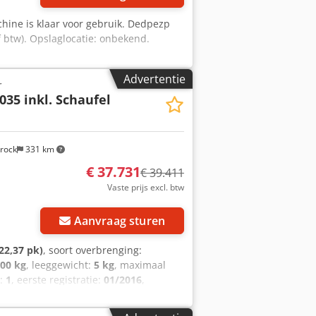
chine is klaar voor gebruik. Dedpezp
f btw). Opslaglocatie: onbekend.
Advertentie
r
035 inkl. Schaufel
rock
331 km
€ 37.731
€ 39.411
Vaste prijs excl. btw
Aanvraag sturen
22,37 pk)
, soort overbrenging:
500 kg
, leeggewicht:
5 kg
, maximaal
n:
1
, eerste registratie:
01/2016
,
ne:
overig
, wielbasis:
2.850 mm
, Giek 6
luitingen vernieuwd, hefvermogen