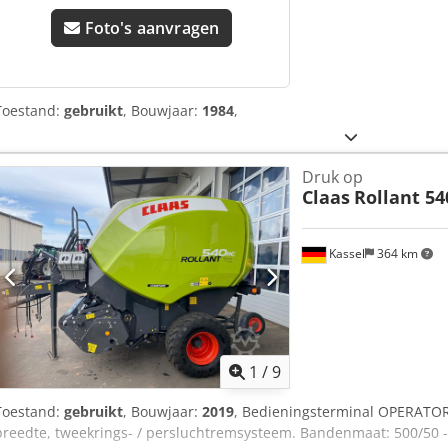
Foto's aanvragen
Toestand:
gebruikt
, Bouwjaar:
1984
,
Druk op
Claas
Rollant 5
Kassel
364 km
1
/
9
Toestand:
gebruikt
, Bouwjaar:
2019
, Bedieningsterminal OPERATOR
breedte, tweekrings- / persluchtremsysteem. Bandenmaat: 500/50 - 