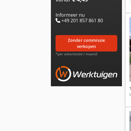
Informeer nu
+49 201 857 861 80
zonder commissie
verkopen
*per advertentie / maand