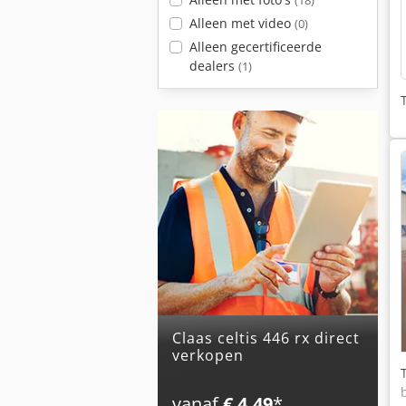
(18)
Alleen met video
(0)
Alleen gecertificeerde
dealers
(1)
claas celtis 446 rx direct
verkopen
vanaf
€ 4,49
*