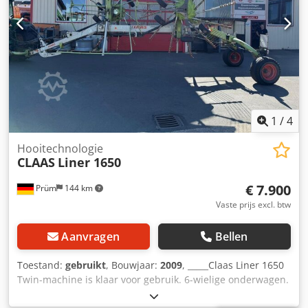
1
/
4
Hooitechnologie
CLAAS
Liner 1650
€ 7.900
Prüm
144 km
Vaste prijs excl. btw
Aanvragen
Bellen
Toestand:
gebruikt
, Bouwjaar:
2009
, _____Claas Liner 1650
Twin-machine is klaar voor gebruik. 6-wielige onderwagen.
Prijs: 7.900,00 euro (exclusief btw). Opslaglocatie: