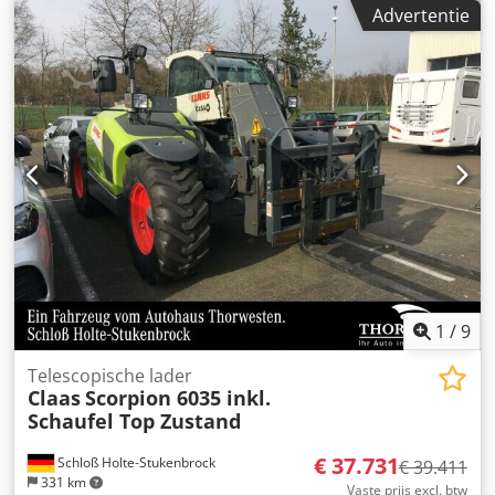
onbekend. Dkodpfxjzp Ange Aprer
Advertentie
1
/
9
Telescopische lader
Claas
Scorpion 6035 inkl.
Schaufel Top Zustand
€ 37.731
Schloß Holte-Stukenbrock
€ 39.411
331 km
Vaste prijs excl. btw