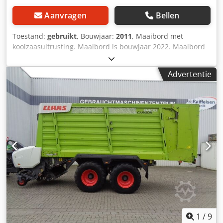
Aanvragen
Bellen
Toestand:
gebruikt
, Bouwjaar:
2011
, Maaibord met
koolzaasuitrusting. Maaibord is bouwjaar 2022. Maaibord
Claas Vario / 930 / Dksdpfx Aet Twuisprsr
Advertentie
1
/
9