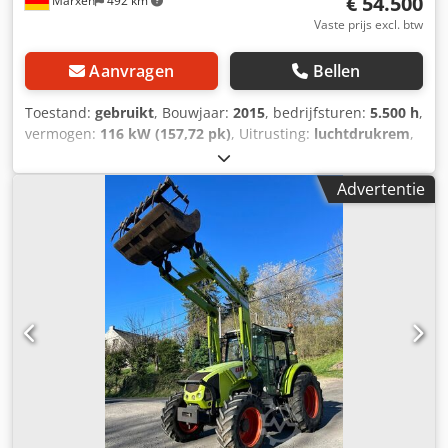
€ 54.500
Marxen
492 km
Vaste prijs excl. btw
Aanvragen
Bellen
Toestand:
gebruikt
, Bouwjaar:
2015
, bedrijfsturen:
5.500 h
,
vermogen:
116 kW (157,72 pk)
, Uitrusting:
luchtdrukrem
,
Advertentie