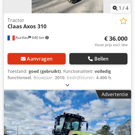
1
/
4
Tractor
Claas
Axos 310
€ 36.000
Aurillac
640 km
Vaste prijs excl. btw
Aanvragen
Bellen
Toestand:
goed (gebruikt)
, Functionaliteit:
volledig
functioneel
, Bouwjaar:
2010
, bedrijfsturen:
4.400 h
,
vermogen:
55,16 kW (75,00 pk)
,
machine-/voertuignummer:
A2204DAA2203584
, Uitrusting:
Advertentie
cabine
, Hydraulische omkeer, zonder airconditioning, FL80
lader Dkedjy Eq Upepfx Apror