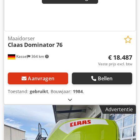
Financiering / leasing ook mogelijk zonder aanbetaling!
Heeft u nog vragen? Wij adviseren u graag!
Maaidorser
Claas
Dominator 76
€ 18.487
Kassel
364 km
Vaste prijs excl. btw
Aanvragen
Bellen
Toestand:
gebruikt
, Bouwjaar:
1984
,
Advertentie