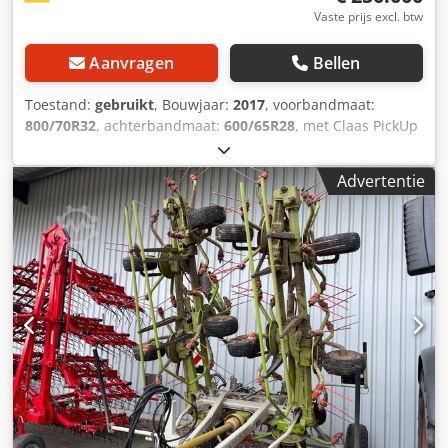
Vaste prijs excl. btw
Aanvragen
Bellen
Toestand:
gebruikt
, Bouwjaar:
2017
, voorbandmaat:
800/70R32
, achterbandmaat:
600/65R28
, met Claas PickUp
300, met Claas Orbis 7,50 m, Mercedes-motor 430 kW, 585
pk, 36-messentrommel, korrelkneuzer, Auto Fill,
Advertentie
bandendrukregelsysteem, achteruitrijcamera,
toevoegmiddeltank/systeem. Dsdetpgm Eopfx Aprjkr