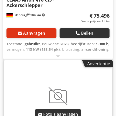
Ackerschlepper
€ 75.496
Eilenburg
584 km
Vaste prijs excl. btw
Aanvragen
Bellen
Toestand:
gebruikt
, Bouwjaar:
2023
, bedrijfsturen:
1.300 h
,
vermogen:
113 kW (153,64 pk)
, Uitrusting:
airconditioning,
fronthef, vierwielaandrijving
, Wijzigingen en tussentijdse
verkoop voorbehouden! Interne nummer: 1334. 7302669 ---
Advertentie
-UITRUSTING - 40 km/u - Airconditioning - Radio - Koelvak -
Zwaailicht - Achterhef - Handmatige toplink - 2-circuit
persluchtremmen - Werklampen - 5x dubbelwerkend
regelventiel achter Dkjdpfewxrzksx Apror - Trekhaak met
oog en K80-koppeling - Snelkoppeling frontlader -
Frontlader Claas FL 120C (bouwjaar 2022 / hefvermogen
1.825 kg) - en veel meer... ----Het voertuig wordt
onverzorgd aangeboden! Landelijke levering tegen
meerprijs mogelijk. Wijzigingen en tussentijdse verkoop
Foto's aanvragen
voorbehouden. Wij nemen graag uw voertuig in ruil.