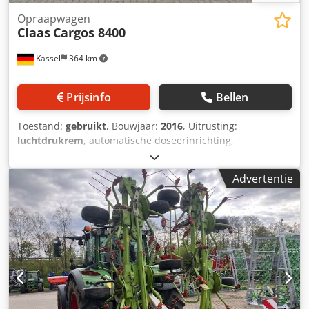
Opraapwagen
Claas
Cargos 8400
Kassel
364 km
Prijsinfo
Bellen
Toestand:
gebruikt
, Bouwjaar:
2016
, Uitrusting:
luchtdrukrem
, automatische doseerinrichting,
neerklapbare schuifbodem, derde tastwiel onder de pick-
up, 6905 ladingen, naloopgestuurde as, disselvering
Advertentie
hydraulisch, asvering mechanisch, LoadSensing, pick-up,
40 messen snij-inrichting, LED-verlichtingspakket,
krachtopnemer voor L Dkedstpn Tpspfx Aprer