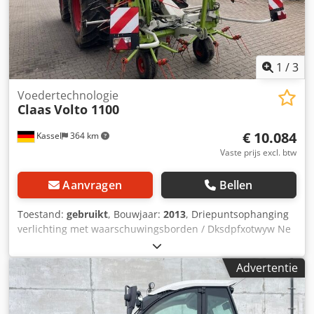
1
/
3
Voedertechnologie
Claas
Volto 1100
€ 10.084
Kassel
364 km
Vaste prijs excl. btw
Aanvragen
Bellen
Toestand:
gebruikt
, Bouwjaar:
2013
, Driepuntsophanging
verlichting met waarschuwingsborden / Dksdpfxotwyw Ne
Aprer
Advertentie