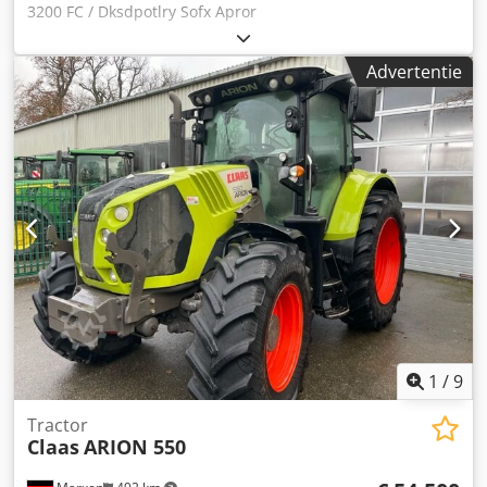
3200 FC / Dksdpotlry Sofx Apror
Advertentie
1
/
9
Tractor
Claas
ARION 550