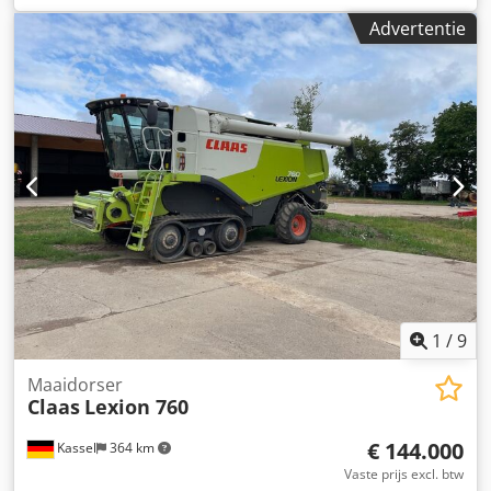
17. Pick-up met rolhouder / ingangsversnellingsbak met
Advertentie
1.000 tpm / Dsdpfx Apstia Dforskr
1
/
9
Maaidorser
Claas
Lexion 760
€ 144.000
Kassel
364 km
Vaste prijs excl. btw