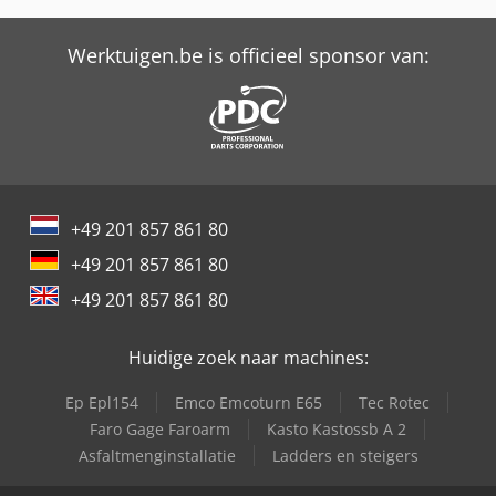
Claas Celtis 426
Claas Celtis 436
Werktuigen.be is officieel sponsor van:
Claas Celtis 446 Mx
Claas Celtis 446 Rx
Claas Celtis 456
+49 201 857 861 80
Claas Maaidorser
+49 201 857 861 80
Claas Maaier
+49 201 857 861 80
Claas Nectis 217
Huidige zoek naar machines:
Claas Nectis 237
Ep Epl154
Emco Emcoturn E65
Tec Rotec
Claas Nectis 257
Faro Gage Faroarm
Kasto Kastossb A 2
Asfaltmenginstallatie
Ladders en steigers
Claas Nectis 267