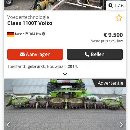
1
/
6
Voedertechnologie
Claas
1100T Volto
€ 9.500
Kassel
364 km
Vaste prijs excl. btw
Aanvragen
Bellen
Toestand:
gebruikt
, Bouwjaar:
2014
,
Advertentie