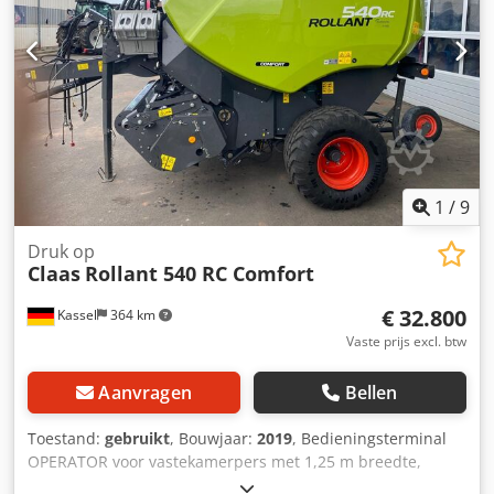
1
/
9
Druk op
Claas
Rollant 540 RC Comfort
€ 32.800
Kassel
364 km
Vaste prijs excl. btw
Aanvragen
Bellen
Toestand:
gebruikt
, Bouwjaar:
2019
, Bedieningsterminal
OPERATOR voor vastekamerpers met 1,25 m breedte,
tweekrings- / persluchtremsysteem. Bandenmaat: 500/50 -