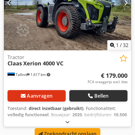
1
/
32
Tractor
Claas
Xerion 4000 VC
€ 179.000
Tallinn
1.617 km
FCA vraagprijs excl. btw
Aanvragen
Bellen
Toestand:
direct inzetbaar (gebruikt)
, Functionaliteit:
volledig functioneel
, Bouwjaar:
2020
, bedrijfsturen:
10.500
h
, vermogen:
308 kW (418,76 pk)
, motorfabrikant:
Mercedes
, soort overbrenging:
overig
, maximale snelheid:
Zoekopdracht opslaan
50 km/h
, eerste registratie:
08/2026
, volgende keuring