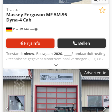
Tractor
Massey Ferguson
MF 5M.95
Dyna-4 Cab
Prüm
144 km
Prijsinfo
Bellen
Toestand:
nieuw
, Bouwjaar:
2026
, _____Standaarduitrusting
/ technische gegevensMotorNominaal vermogen (ISO) 68 /
90 kW / pk bij 2200 tpmMaximaal vermogen 71 / 95 kW / pk
bij 2000 tpmMaximaal koppel 405 Nm bij 1500
Advertentie
tpmFabrikant / type: Agco Power / AP 44MBTN-D5Schone
motor, 4 cilinders / 4,4 l, 4 kleppen, STAGE 5Geregelde
турбонаддув, SCR-katalysatorDOC-
dieseloxidatiekatalysatorSCR-roetdeeltjeskata
lysatorMotorkap - in één stuk opklapbaarUitlaat aan de
rechterkant voor de cabineBrandstoftankinhoud 198 liter /
AdBlue 18 literVersnellingsbak / aftakas16/16-
versnellingsbak Dyna-4, SpeedMatching, 40