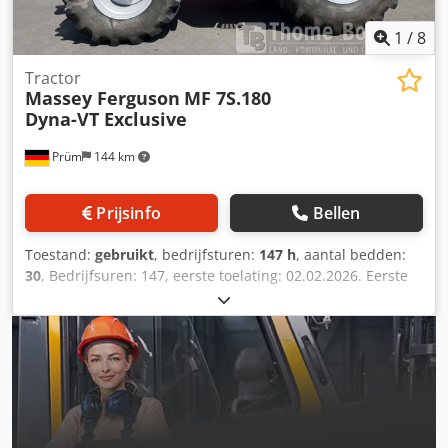
zeer goed Optische staat: zeer goed
1
/
8
Tractor
Massey Ferguson
MF 7S.180
Dyna-VT Exclusive
Prüm
144 km
Prijsinfo
Bellen
Toestand:
gebruikt
, bedrijfsturen:
147 h
, aantal bedden:
30
, Bedrijfsuren: 147, eerste toelating: 02.02.2026. Eerste
toelating: 02.02.2026. Bedrijfsuren: ca. 150.
Standaarduitrusting/technische gegevens: Csdezpcu Hjpfx
Afnjrf MOTOR Maximaal vermogen 132/180 kW/pk (ISO
14396) Maximaal vermogen met vermogensbeheer 155/210
kW/pk Maximaal koppel 750 Nm, met vermogensbeheer
860 Nm Geregistreerd vermogen 148 kW (ISO 14396)
Maximaal vermogen op de aftakas 114/155 kW/pk (OECD) 6
cilinders, 6,6 liter AGCO Power - 66 AWF, CR, 4V