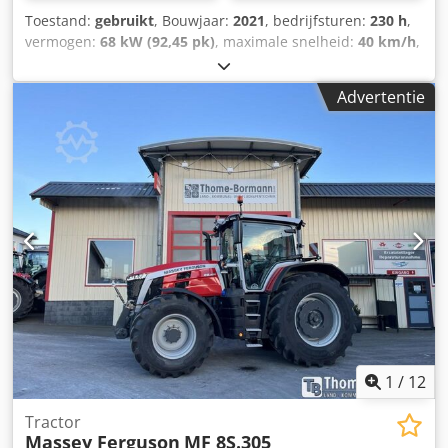
Toestand:
gebruikt
, Bouwjaar:
2021
, bedrijfsturen:
230 h
,
vermogen:
68 kW (92,45 pk)
, maximale snelheid:
40 km/h
,
voorbandmaat:
380/70 R24 | 0%
, achterbandmaat:
480/70
R34 | 0%
, bandenmaten:
480/70 R34
, Banden (voor):
Advertentie
380/70 R24, banden (achter): 480/70 R34, draaiuren: 230,
eerste registratie: 15-12-2023. Machine met eerste
registratie: 12-2023. Draaiuren: ca. 230.
Standaarduitvoering/technische gegevens: Motor,
nominaal vermogen (ISO): 68/92 kW/pk, maximaal
vermogen: 70/95 kW/pk bij 2000 tpm, maximaal koppel:
355 Nm bij 1600 tpm. Fabrikant/type: Agco Power / AP 33
AWIC. Milieuvriendelijke motor, 3 cilinders / 3,3 l, Stage V,
DOC&SCR, AdBlue-tank met 15 liter, zonder
uitlaatgasrecirculatie, zonder roetfilter. Verticale uitlaat:
aan de rechterkant, voor de A-stijl van de cabine.
Brandstoftankinhoud: 120 liter. Transmissie: 12/12
versnellingen. Cjdpfxezpcuys Afnjrf
1
/
12
Tractor
Massey Ferguson
MF 8S.305