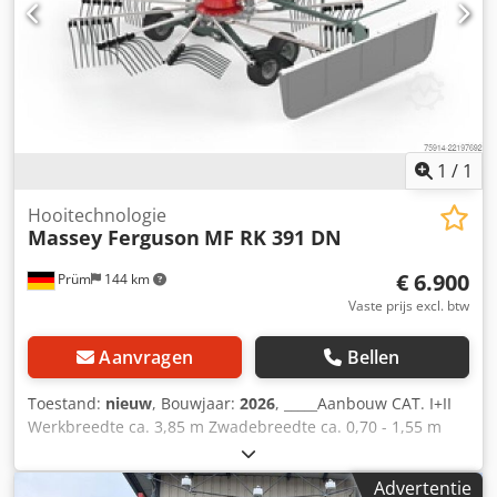
verlichting Intern nummer 14392 Nettoprijs: €10.300,00
Brutoprijs: €12.257,00 Opslaglocatie: niet vermeld
1
/
1
Hooitechnologie
Massey Ferguson
MF RK 391 DN
€ 6.900
Prüm
144 km
Vaste prijs excl. btw
Aanvragen
Bellen
Toestand:
nieuw
, Bouwjaar:
2026
, _____Aanbouw CAT. I+II
Werkbreedte ca. 3,85 m Zwadebreedte ca. 0,70 - 1,55 m
Transportbreedte ca. (zonder tandendragers) 1,68 m
Transportlengte ca. 2,34 m Rotordiameter 2,96 m Aantal
Advertentie
tandarmen per rotor 10 Dubbele tanden per arm 4 Banden