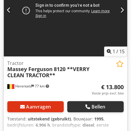
1
/
15
Tractor
Massey Ferguson
8120 **VERRY
CLEAN TRACTOR**
€ 13.800
Herentals
77 km
Vaste prijs excl. btw
Aanvragen
Bellen
Toestand:
uitstekend (gebruikt)
, Bouwjaar:
1995
,
bedrijfsturen:
6.906 h
, brandstoftype:
diesel
, eerste