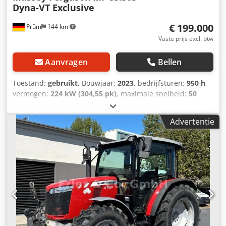
Dyna-VT Exclusive
€ 199.000
Prüm
144 km
Vaste prijs excl. btw
Aanvragen
Bellen
Toestand:
gebruikt
, Bouwjaar:
2023
, bedrijfsturen:
950 h
,
vermogen:
224 kW (304,55 pk)
, maximale snelheid:
50
km/h
, voorbandmaat:
600/70 R30 | 0%
, achterbandmaat:
710/70 R42 | 0%
, bandenmaten:
710/70 R42
, aantal
Advertentie
bedden:
43
, Banden (voor): 600/70 R30, banden (achter):
710/70 R42, bedrijfsuren: 950, eerste registratie:
19.12.2024. Prijs: 199.000,00 euro (exclusief btw). Eerste
registratie: 19.12.2024, bedrijfsuren: ca. 850.
Basisuitrusting/technische gegevens: MOTOR: * Maximaal
vermogen: 224/305 kW/pk (ISO 14396) * Maximaal koppel:
1280 Nm * 6 cilinders, 7,4 liter AGCO Power - 74 LFNT-5D,
CR, 4V * Emissienorm (DOC+SC+SCR) zonder
uitlaatgasrecirculatie, fase 5 Crodsw E N Tdepfx Afnsf *
Elektronische motorbesturing met Vistronic-