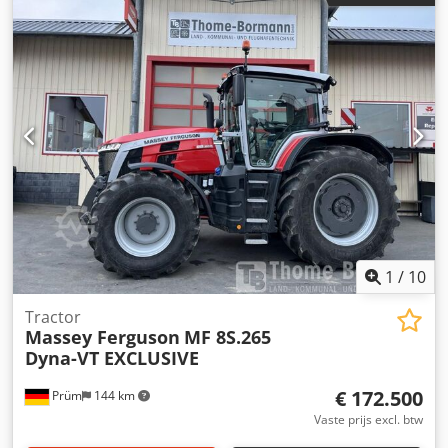
rotoronderstel 2x 16/6.50-8 tandem-as Speciale uitrusting
Benodigde vermogensbehoefte ca. kW/pk 20/27 Benodigde
hydraulische aansluitingen – Hoogteverstelling rotor
mechanisch Aftakastoerental omw/min 540 Aandrijfas met
overbelastingsbeveiliging (ster-ratel) Crjdezgqq Repfx
Afnsf Aandrijfasprofiel 1 3/8" 6-delig
Waarschuwingsborden speciale uitrusting Verlichting
speciale uitrusting Gewicht ca. 520 kg Speciale uitrusting: -
Set waarschuwingsborden met LED-verlichting - 1 set
tandemassen met wielen 16/6.50-8 Intern nummer 14393
Nettoprijs: €6.900,00 Brutoprijs: €8.211,00 Locatie
voorraad: niet opgegeven
1
/
10
Tractor
Massey Ferguson
MF 8S.265
Dyna-VT EXCLUSIVE
€ 172.500
Prüm
144 km
Vaste prijs excl. btw