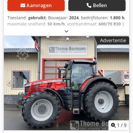
Aanvragen
Bellen
Toestand:
gebruikt
, Bouwjaar:
2024
, bedrijfsturen:
1.800 h
,
maximale snelheid:
50 km/h
, voorbandmaat:
600/70 R30 |
0%
, achterbandmaat:
710/70 R42 | 0%
, bandenmaten:
710/70 R42
, aantal bedden:
43
, Banden (v):600/70 R30,
Advertentie
banden (a):710/70 R42, bedrijfsuren:1800, eerste
registratie:02.02.2024_____Standaarduitrusting / technische
gegevensMOTOR Max. vermogen 195/265 kW/pk (ISO
14396) Max. koppel 1200 Nm Maximaal vermogen met
vermogensmanagement 209/285 kW/pk Max. koppel met
vermogensmanagement 1257 Nm 6 cilinders, 7,4l AGCO
Power - 74 LFNT-5D, CR, 4V Emissienorm (DOC+SC+SCR)
zonder uitlaatgasrecirculatie Stage 5 Elektronische
motorbesturing met Vistronic ventilatorregeling
Motortoerentalgeheugen Powercore motorluchtfilter met
grove vuilafzuiging Codjzdmtvopfx Afnsrf EasyCare
koelerpakket Extra brandstofvoorfilter met waterafscheider
Brandstoftank van 500 liter
1
/
9