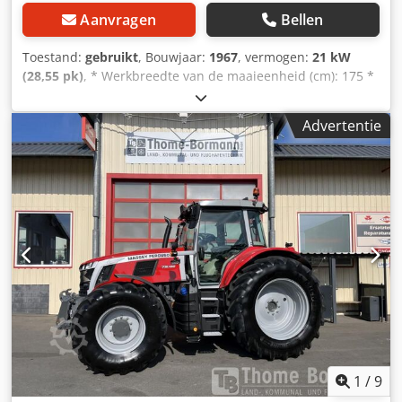
Aanvragen
Bellen
Toestand:
gebruikt
, Bouwjaar:
1967
, vermogen:
21 kW
(28,55 pk)
, * Werkbreedte van de maaieenheid (cm): 175 *
Gewicht zonder cabine (kg): 0 * Inhoud graantank (hl): 6,5 *
Type: MF30-6 * Fabrieksnummer: 0D7758 * Bouwjaar: 1967
Advertentie
----Intern voertuignummer: 8144----Tussentijdse verkoop
en vergissingen voorbehouden Cjdpfxevhvf To Afnjrf
WhatsApp-ondersteuning beschikbaar! Heeft u vragen
over het voertuig of wilt u meer informatie, stuur ons
gerust een bericht via WhatsApp WhatsApp WhatsApp
1
/
9