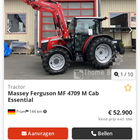
17.12.2024. Prijs: 175.900,00 euro (exclusief btw).
Standaarduitrusting/technische gegevens: MOTOR: Max.
vermogen: 180/245 kW/pk (ISO 14396) Crsdpfsvv Dp Nsx
Afnof Max. koppel: 1100 Nm Maximaal vermogen met
vermogensbeheer: 194/265 kW/pk Maximaal koppel met
vermogensbeheer: 1178 Nm 6 cilinders, 7,4 liter AGCO
Power - 74 LFNT-5D, CR, 4V Emissienorm (DOC+SC+SCR)
zonder uitlaatgasrecirculatie, fase 5 Elektronische
motorbesturing met Vistronic-ventilatorregeling
Motortoerentalgeheugen Powercore motorluchtfilter met
voorfilter voor grof vuil EasyCare koelerpakket Extra
brandstofforfilter met waterafscheider 500 liter
1
/
10
brandstoftank
Tractor
Massey Ferguson
MF 4709 M Cab
Essential
€ 52.900
Prüm
144 km
Vaste prijs excl. btw
Aanvragen
Bellen