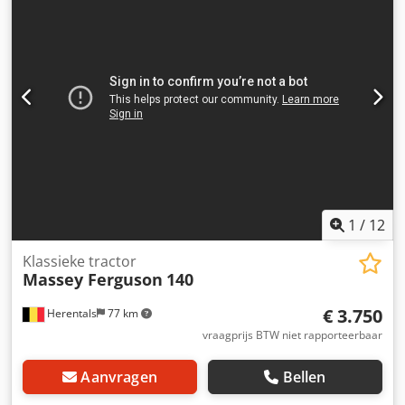
1
/
12
Klassieke tractor
Massey Ferguson
140
€ 3.750
Herentals
77 km
vraagprijs BTW niet rapporteerbaar
Aanvragen
Bellen