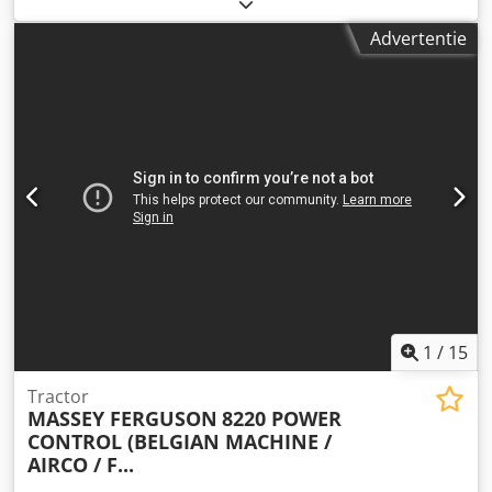
registratie:
08/1995
, kleur:
rood
, Uitrusting:
airconditioning
, UITSTEKENDE STAAT FRANS
Advertentie
REGISTRATIEBEWIJS = Meer informatie = Modeljaar: 1995
Vooras: Bestuurbaar Credpfx Afjzphhrsnjf Aandrijving:
Wiel Ledig gewicht: 6.350 kg Laadvermogen: 5.430 kg
Maximaal toelaatbaar gewicht: 11.780 kg Technische staat:
zeer goed Optische staat: zeer goed Neem contact op met
Thierry Leemans voor meer informatie.
1
/
15
Tractor
MASSEY FERGUSON
8220 POWER
CONTROL (BELGIAN MACHINE /
AIRCO / F...