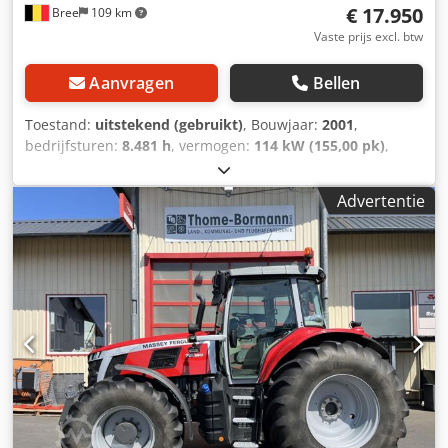
€ 17.950
Bree
109 km
Vaste prijs excl. btw
Aanvragen
Bellen
Toestand:
uitstekend (gebruikt)
, Bouwjaar:
2001
,
bedrijfsturen:
8.481 h
, vermogen:
114 kW (155,00 pk)
,
motorfabrikant:
Perkins
, brandstoftype:
diesel
, eerste
registratie:
05/2001
, kleur:
overig
, Uitrusting:
Advertentie
airconditioning
, = Aanvullende opties en accessoires = - 1
Brandstoftank - ABS - Armsteun - Dikke assen - Hydrauliek
- Naafreductie - PTO - Sper = Meer informatie = Algemene
informatie Cabine: dag Technische informatie Koppel: 663
Nm Aantal cilinders: 6 Motorinhoud: 5.998 cc Aandrijving
Aandrijving: Wiel Motor type: Perkins 1006-60TWG
Transmissie Transmissie: 32 versnellingen Asconfiguratie
Bandenprofiel: 70% Remmen: schijfremmen Vooras:
Differentieelslot; Meesturend Csdozph R Tjpfx Afnjrf
Achteras: Dubbellucht; Differentieelslot Gewichten Ledig
gewicht: 6.700 kg Laadvermogen: 3.800 kg GVW: 10.500 kg
Functioneel Snelwisselsysteem: Ja Staat Technische staat: