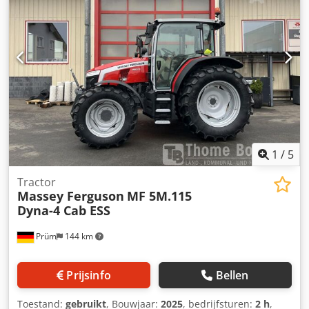
achter, ca. 80% * Credpfx Aey Ubgujfnjf * Ik stuur u graag
een video via WhatsApp * WhatsApp: * Contact Pools, ?????
?????: * Verkoop alleen aan handelaren, zonder garantie,
alle gegevens onder voorbehoud, tussentijdse verkoop
voorbehouden
1
/
5
Tractor
Massey Ferguson
MF 5M.115
Dyna-4 Cab ESS
Prüm
144 km
Prijsinfo
Bellen
Toestand:
gebruikt
, Bouwjaar:
2025
, bedrijfsturen:
2 h
,