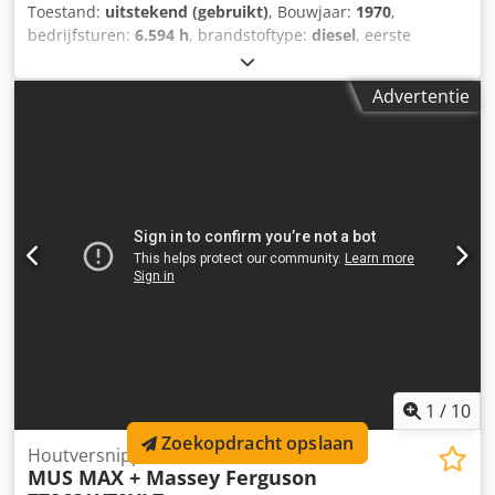
Toestand:
uitstekend (gebruikt)
, Bouwjaar:
1970
,
bedrijfsturen:
6.594 h
, brandstoftype:
diesel
, eerste
registratie:
08/1970
, kleur:
rood
, GOEDE WERKSTAAT MET
PAPIEREN = Verdere informatie = Crsdpfxoymtgie Afnef
Advertentie
Toegestane totaalgewicht: 654.926 kg Technische staat:
zeer goed Optische staat: zeer goed Neem contact op met
Thierry Leemans voor meer informatie.
1
/
10
Zoekopdracht opslaan
Houtversnipperaar
MUS MAX + Massey Ferguson