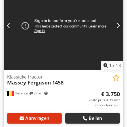
1
/
13
Klassieke tractor
Massey Ferguson
1458
€ 3.750
Herentals
77 km
Vaste prijs BTW niet
rapporteerbaar
Aanvragen
Bellen