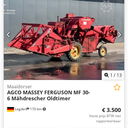
gegevensMotorNominaal vermogen (ISO) 68/92 kW/pkMax.
vermogen 70/95 kW/pk bij 2000 tpmMax. koppel 355 Nm
bij 1600 tpmFabrikant / Type: Agco Power / AP 33
AWICEmissiearme motor, 3 cilinders / 3,3l, Stage
VRegelbare turbo, extern gekoelde EGRDOC&SCR, AdBlue-
tank 15L, zonder EGR, zonder roetfilterVerticale uitlaat:
rechts voor de cabine A-stijlTankinhoud 120
literTransmissie 12/12 versnellingen Codpfsyy Hifsx Afnerf
1
/
13
Maaidorser
AGCO MASSEY FERGUSON
MF 30-
6 Mähdrescher Oldtimer
€ 3.500
Legden
170 km
Vaste prijs BTW niet
rapporteerbaar