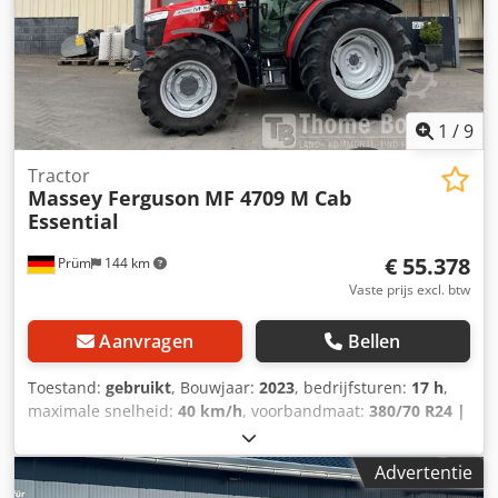
1
/
9
Tractor
Massey Ferguson
MF 4709 M Cab
Essential
€ 55.378
Prüm
144 km
Vaste prijs excl. btw
Aanvragen
Bellen
Toestand:
gebruikt
, Bouwjaar:
2023
, bedrijfsturen:
17 h
,
maximale snelheid:
40 km/h
, voorbandmaat:
380/70 R24 |
0%
, achterbandmaat:
480/70 R34 | 0%
, bandenmaten:
480/70 R34
, Banden (v): 380/70 R24, Banden (a): 480/70
Advertentie
R34, Bedrijfsuren: 17_____Standaarduitrusting/technische