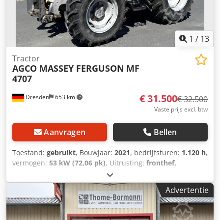
ventilatorregeling * Motortoerentalgeheugen * Powercore
motorluchtfilter met voorfilter voor grove verontreiniging *
EasyCare koelerpakket * Extra brandstofforfilter met
waterafscheider * 500 liter brandstoftank
1
/
13
Tractor
AGCO MASSEY FERGUSON
MF
4707
€ 31.500
Dresden
653 km
€ 32.500
Vaste prijs excl. btw
Aanvragen
Bellen
Toestand:
gebruikt
, Bouwjaar:
2021
, bedrijfsturen:
1.120 h
,
vermogen:
53 kW (72,06 pk)
, Uitrusting:
fronthef,
vierwielaandrijving
, * Duitse machine uit eerste hand,
zeer goede staat * TABMC040VK5115005 * Onderhouden
Advertentie
volgens serviceboekje * Straatlegaal, 40 km/u * 4x4
vierwielaandrijving * Bouwjaar 2021 * Bedrijfsgewicht
6.200 kg * Bandenmaat 340/85 R24 voor, 420/85 R34