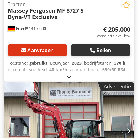
Tractor
Massey Ferguson
MF 8727 S
Dyna-VT Exclusive
€ 205.000
Prüm
144 km
Vaste prijs excl. btw
Aanvragen
Bellen
Toestand:
gebruikt
, Bouwjaar:
2023
, bedrijfsturen:
370 h
,
maximale snelheid:
40 km/h
, voorbandmaat:
650/60 R34 |
0%
, achterbandmaat:
710/75 R42 | 0%
, bandenmaten:
710/75 R42
, Banden (v): 650/60 R34, Banden (a): 710/75
Advertentie
R42, Bedrijfsuren: 370, Eerste toelating: 19-12-
2024_____Standaarduitrusting / technische
gegevensMotorNominaal vermogen (ISO) 176/240 kW/pk bij
2.100 tpmMax. vermogen (ISO) 198/270 kW/pk bij 1.950
tpmEPM - Max. vermogen (ISO) 221/300 kW/pk bij 1.950
tpmMax. koppel 1.220 Nm bij 1.500 tpmEPM - Max. koppel
1.300 Nm bij 1.500 tpmAGCO Power, STAGE V
Codpfsvqakxjx Afnorf