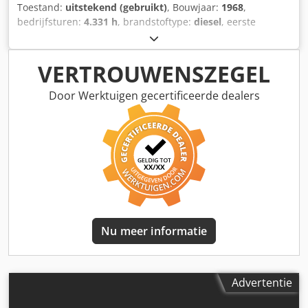
Toestand:
uitstekend (gebruikt)
, Bouwjaar:
1968
,
bedrijfsturen:
4.331 h
, brandstoftype:
diesel
, eerste
registratie:
10/1968
, kleur:
rood
, Technische staat: zeer
goed Optische staat: zeer goed Neem contact op met
Thierry Leemans voor meer informatie. Crsdpfx Afjyr
VERTROUWENSZEGEL
Ayvsnof
Door Werktuigen gecertificeerde dealers
Nu meer informatie
Advertentie