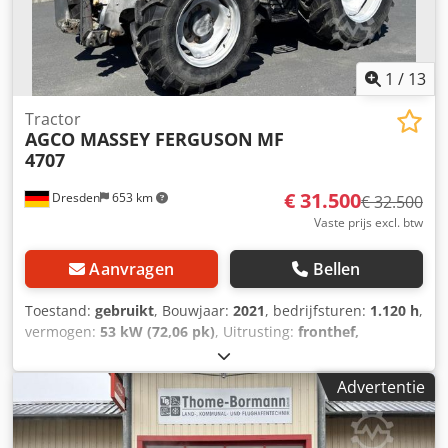
ventilatorregeling * Motortoerentalgeheugen * Powercore
motorluchtfilter met voorfilter voor grove verontreiniging *
EasyCare koelerpakket * Extra brandstofforfilter met
waterafscheider * 500 liter brandstoftank
1
/
13
Tractor
AGCO MASSEY FERGUSON
MF
4707
€ 31.500
Dresden
653 km
€ 32.500
Vaste prijs excl. btw
Aanvragen
Bellen
Toestand:
gebruikt
, Bouwjaar:
2021
, bedrijfsturen:
1.120 h
,
vermogen:
53 kW (72,06 pk)
, Uitrusting:
fronthef,
vierwielaandrijving
, * Duitse machine uit eerste hand,
zeer goede staat * TABMC040VK5115005 * Onderhouden
Advertentie
volgens serviceboekje Chedjy Ubgujpfx Ag Doa *
Straatlegaal, 40 km/u * 4x4 vierwielaandrijving * Bouwjaar
2021 * Bedrijfsgewicht 6.200 kg * Bandenmaat 340/85 R24