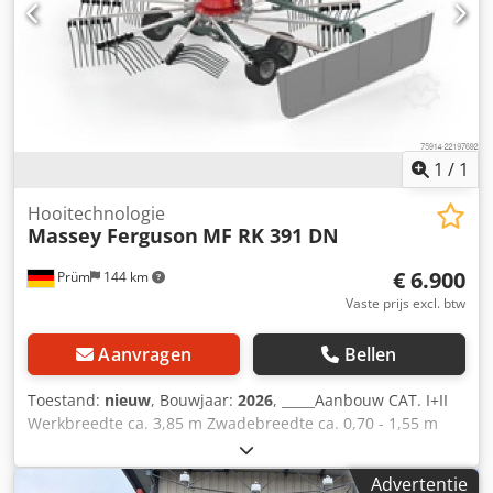
Speciale uitrusting – LED-verlichting Intern nummer 14392
Nettoprijs: €10.300,00 Brutoprijs: €12.257,00 Opslaglocatie:
niet vermeld
1
/
1
Hooitechnologie
Massey Ferguson
MF RK 391 DN
€ 6.900
Prüm
144 km
Vaste prijs excl. btw
Aanvragen
Bellen
Toestand:
nieuw
, Bouwjaar:
2026
, _____Aanbouw CAT. I+II
Werkbreedte ca. 3,85 m Zwadebreedte ca. 0,70 - 1,55 m
Transportbreedte ca. (zonder tandendragers) 1,68 m
Transportlengte ca. 2,34 m Rotordiameter 2,96 m Aantal
Advertentie
tandarmen per rotor 10 Dubbele tanden per arm 4 Banden