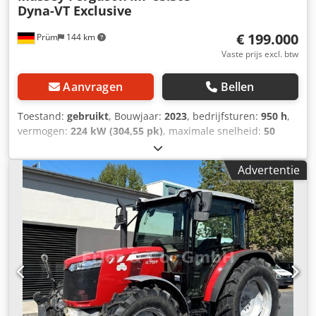
Dyna-VT Exclusive
€ 199.000
Prüm
144 km
Vaste prijs excl. btw
Aanvragen
Bellen
Toestand:
gebruikt
, Bouwjaar:
2023
, bedrijfsturen:
950 h
,
vermogen:
224 kW (304,55 pk)
, maximale snelheid:
50
km/h
, voorbandmaat:
600/70 R30 | 0%
, achterbandmaat:
710/70 R42 | 0%
, bandenmaten:
710/70 R42
, aantal
Advertentie
bedden:
43
, Banden (voor): 600/70 R30, banden (achter):
710/70 R42, bedrijfsuren: 950, eerste registratie:
19.12.2024. Prijs: 199.000,00 euro (exclusief btw). Eerste
registratie: 19.12.2024, bedrijfsuren: ca. 850.
Basisuitrusting/technische gegevens: Chjdpjw E N Tdsfx Ag
Dja MOTOR: * Maximaal vermogen: 224/305 kW/pk (ISO
14396) * Maximaal koppel: 1280 Nm * 6 cilinders, 7,4 liter
AGCO Power - 74 LFNT-5D, CR, 4V * Emissienorm
(DOC+SC+SCR) zonder uitlaatgasrecirculatie, fase 5 *
Elektronische motorbesturing met Vistronic-