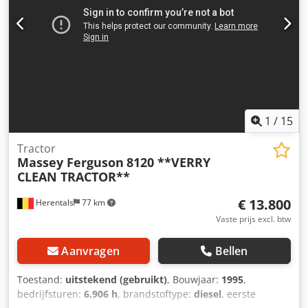
1
/
15
Tractor
Massey Ferguson
8120 **VERRY
CLEAN TRACTOR**
€ 13.800
Herentals
77 km
Vaste prijs excl. btw
Aanvragen
Bellen
Toestand:
uitstekend (gebruikt)
, Bouwjaar:
1995
,
bedrijfsturen:
6.906 h
, brandstoftype:
diesel
, eerste