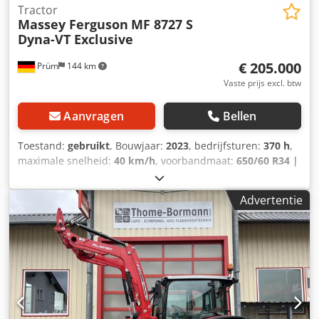
Tractor
Massey Ferguson
MF 8727 S
Dyna-VT Exclusive
€ 205.000
Prüm
144 km
Vaste prijs excl. btw
Aanvragen
Bellen
Toestand:
gebruikt
, Bouwjaar:
2023
, bedrijfsturen:
370 h
,
maximale snelheid:
40 km/h
, voorbandmaat:
650/60 R34 |
0%
, achterbandmaat:
710/75 R42 | 0%
, bandenmaten:
710/75 R42
, Banden (v): 650/60 R34, Banden (a): 710/75
Advertentie
R42, Bedrijfsuren: 370, Eerste toelating: 19-12-
2024_____Standaarduitrusting / technische
gegevensMotorNominaal vermogen (ISO) 176/240 kW/pk bij
2.100 tpmMax. vermogen (ISO) 198/270 kW/pk bij 1.950
tpmEPM - Max. vermogen (ISO) 221/300 kW/pk bij 1.950
tpmMax. koppel 1.220 Nm bij 1.500 tpmEPM - Max. koppel
1.300 Nm bij 1.500 tpmAGCO Power, STAGE V Cedpfx
Ajvqakxog Deha