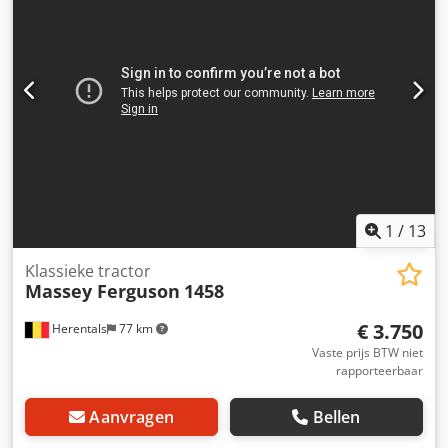
1
/
13
Klassieke tractor
Massey Ferguson
1458
€ 3.750
Herentals
77 km
Vaste prijs BTW niet
rapporteerbaar
Aanvragen
Bellen