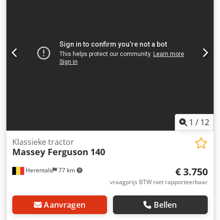
1
/
12
Klassieke tractor
Massey Ferguson
140
€ 3.750
Herentals
77 km
vraagprijs BTW niet rapporteerbaar
Aanvragen
Bellen