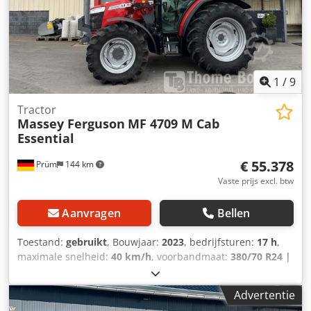
1
/
9
Tractor
Massey Ferguson
MF 4709 M Cab
Essential
€ 55.378
Prüm
144 km
Vaste prijs excl. btw
Aanvragen
Bellen
Toestand:
gebruikt
, Bouwjaar:
2023
, bedrijfsturen:
17 h
,
maximale snelheid:
40 km/h
, voorbandmaat:
380/70 R24 |
0%
, achterbandmaat:
480/70 R34 | 0%
, bandenmaten:
480/70 R34
, Banden (v): 380/70 R24, Banden (a): 480/70
Advertentie
R34, Bedrijfsuren: 17_____Standaarduitrusting/technische