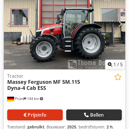
voor, 420/85 R34 achter, ca. 80% * * Ik stuur u graag een
video via WhatsApp * WhatsApp: * Contact Pools, ?????
?????: * Verkoop alleen aan handelaren, zonder garantie,
alle gegevens onder voorbehoud, tussentijdse verkoop
voorbehouden
1
/
5
Tractor
Massey Ferguson
MF 5M.115
Dyna-4 Cab ESS
Prüm
144 km
Prijsinfo
Bellen
Toestand:
gebruikt
, Bouwjaar:
2025
, bedrijfsturen:
2 h
,