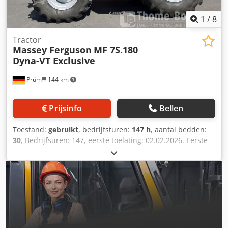
zeer goed Optische staat: zeer goed
1
/
8
Tractor
Massey Ferguson
MF 7S.180
Dyna-VT Exclusive
Prüm
144 km
Prijsinfo
Bellen
Toestand:
gebruikt
, bedrijfsturen:
147 h
, aantal bedden:
30
, Bedrijfsuren: 147, eerste toelating: 02.02.2026. Eerste
toelating: 02.02.2026. Bedrijfsuren: ca. 150.
Standaarduitrusting/technische gegevens: Cedpfx Aozpcu
Hog Dsha MOTOR Maximaal vermogen 132/180 kW/pk (ISO
14396) Maximaal vermogen met vermogensbeheer 155/210
kW/pk Maximaal koppel 750 Nm, met vermogensbeheer
860 Nm Geregistreerd vermogen 148 kW (ISO 14396)
Maximaal vermogen op de aftakas 114/155 kW/pk (OECD) 6
cilinders, 6,6 liter AGCO Power - 66 AWF, CR, 4V