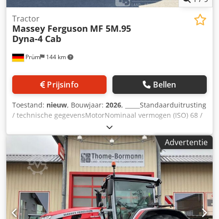
Tractor
Massey Ferguson
MF 5M.95
Dyna-4 Cab
Prüm
144 km
Prijsinfo
Bellen
Toestand:
nieuw
, Bouwjaar:
2026
, _____Standaarduitrusting
/ technische gegevensMotorNominaal vermogen (ISO) 68 /
90 kW / pk bij 2200 tpmMaximaal vermogen 71 / 95 kW / pk
bij 2000 tpmMaximaal koppel 405 Nm bij 1500
Advertentie
tpmFabrikant / type: Agco Power / AP 44MBTN-D5Schone
motor, 4 cilinders / 4,4 l, 4 kleppen, STAGE 5Geregelde
турбонаддув, SCR-katalysatorDOC-
dieseloxidatiekatalysatorSCR-roetdeeltjeskata
lysatorMotorkap - in één stuk opklapbaarUitlaat aan de
rechterkant voor de cabineBrandstoftankinhoud 198 liter /
AdBlue 18 literVersnellingsbak / aftakas16/16-
versnellingsbak Dyna-4, SpeedMatching, 40