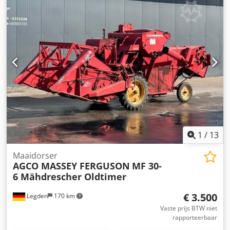
gegevensMotorNominaal vermogen (ISO) 68/92 kW/pkMax.
vermogen 70/95 kW/pk bij 2000 tpmMax. koppel 355 Nm
bij 1600 tpmFabrikant / Type: Agco Power / AP 33
AWICEmissiearme motor, 3 cilinders / 3,3l, Stage
VRegelbare turbo, extern gekoelde EGRDOC&SCR, AdBlue-
tank 15L, zonder EGR, zonder roetfilterVerticale uitlaat:
rechts voor de cabine A-stijlTankinhoud 120
literTransmissie 12/12 versnellingen Codpfx Aoyy Hifjg
Deha
1
/
13
Maaidorser
AGCO MASSEY FERGUSON
MF 30-
6 Mähdrescher Oldtimer
€ 3.500
Legden
170 km
Vaste prijs BTW niet
rapporteerbaar