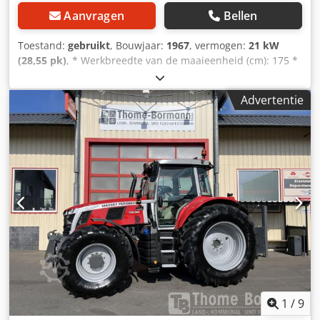
Aanvragen
Bellen
Toestand:
gebruikt
, Bouwjaar:
1967
, vermogen:
21 kW
(28,55 pk)
, * Werkbreedte van de maaieenheid (cm): 175 *
Gewicht zonder cabine (kg): 0 * Inhoud graantank (hl): 6,5 *
Type: MF30-6 Chodpfxjvhvf To Ag Dea * Fabrieksnummer:
Advertentie
0D7758 * Bouwjaar: 1967 ----Intern voertuignummer: 8144-
---Tussentijdse verkoop en vergissingen voorbehouden
WhatsApp-ondersteuning beschikbaar! Heeft u vragen
over het voertuig of wilt u meer informatie, stuur ons
gerust een bericht via WhatsApp WhatsApp WhatsApp
1
/
9