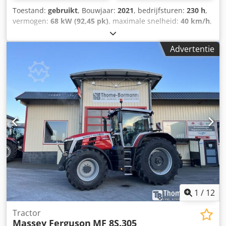
Toestand:
gebruikt
, Bouwjaar:
2021
, bedrijfsturen:
230 h
,
vermogen:
68 kW (92,45 pk)
, maximale snelheid:
40 km/h
,
voorbandmaat:
380/70 R24 | 0%
, achterbandmaat:
480/70
R34 | 0%
, bandenmaten:
480/70 R34
, Banden (voor):
Advertentie
380/70 R24, banden (achter): 480/70 R34, draaiuren: 230,
eerste registratie: 15-12-2023. Machine met eerste
registratie: 12-2023. Draaiuren: ca. 230.
Standaarduitvoering/technische gegevens: Motor,
nominaal vermogen (ISO): 68/92 kW/pk, maximaal
vermogen: 70/95 kW/pk bij 2000 tpm, maximaal koppel:
355 Nm bij 1600 tpm. Fabrikant/type: Agco Power / AP 33
AWIC. Milieuvriendelijke motor, 3 cilinders / 3,3 l, Stage V,
DOC&SCR, AdBlue-tank met 15 liter, zonder
uitlaatgasrecirculatie, zonder roetfilter. Verticale uitlaat:
aan de rechterkant, voor de A-stijl van de cabine.
Brandstoftankinhoud: 120 liter. Transmissie: 12/12
versnellingen. Cjdpfxozpcuye Ag Deha
1
/
12
Tractor
Massey Ferguson
MF 8S.305