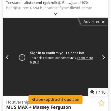
Toestand:
uitstekend (gebruikt)
, Bouwjaar:
1970
,
bedrijfsturen:
6.594 h
, brandstoftype:
diesel
, eerste
registratie:
08/1970
, kleur:
rood
, GOEDE WERKSTAAT
Chedpfx Agoymtgij Dja MET PAPIEREN = Verdere informatie
Advertentie
= Toegestane totaalgewicht: 654.926 kg Technische staat:
zeer goed Optische staat: zeer goed Neem contact op met
Thierry Leemans voor meer informatie.
1
/
10
Zoekopdracht opslaan
Houtversnipperaar
MUS MAX + Massey Ferguson