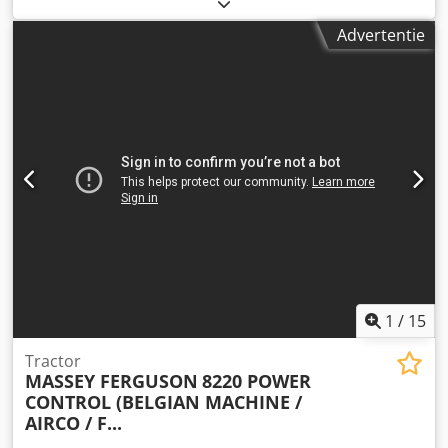
registratie:
08/1995
, kleur:
rood
, Uitrusting:
airconditioning
, UITSTEKENDE STAAT FRANS
Advertentie
REGISTRATIEBEWIJS = Meer informatie = Modeljaar: 1995
Vooras: Bestuurbaar Aandrijving: Wiel Ledig gewicht: 6.350
kg Laadvermogen: 5.430 kg Maximaal toelaatbaar gewicht:
11.780 kg Technische staat: zeer goed Optische staat: zeer
goed Neem contact op met Thierry Leemans voor meer
informatie. Cedpozphhrjfx Ag Deha
1
/
15
Tractor
MASSEY FERGUSON
8220 POWER
CONTROL (BELGIAN MACHINE /
AIRCO / F...