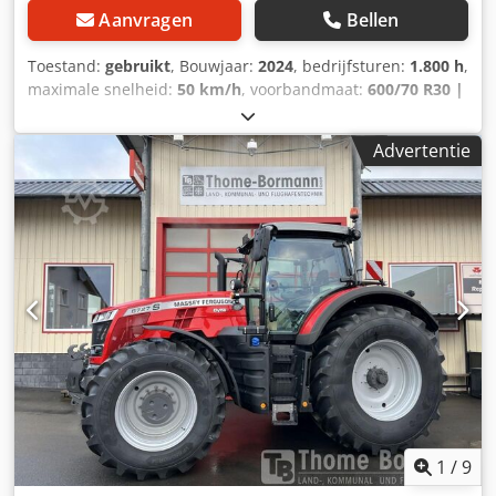
Aanvragen
Bellen
Toestand:
gebruikt
, Bouwjaar:
2024
, bedrijfsturen:
1.800 h
,
maximale snelheid:
50 km/h
, voorbandmaat:
600/70 R30 |
0%
, achterbandmaat:
710/70 R42 | 0%
, bandenmaten:
710/70 R42
, aantal bedden:
43
, Banden (v):600/70 R30,
Advertentie
banden (a):710/70 R42, bedrijfsuren:1800, eerste
registratie:02.02.2024_____Standaarduitrusting / technische
gegevensMOTOR Max. vermogen 195/265 kW/pk (ISO
14396) Max. koppel 1200 Nm Maximaal vermogen met
vermogensmanagement 209/285 kW/pk Max. koppel met
vermogensmanagement 1257 Nm Chodjzdmtvjpfx Ag Dea
6 cilinders, 7,4l AGCO Power - 74 LFNT-5D, CR, 4V
Emissienorm (DOC+SC+SCR) zonder uitlaatgasrecirculatie
Stage 5 Elektronische motorbesturing met Vistronic
ventilatorregeling Motortoerentalgeheugen Powercore
motorluchtfilter met grove vuilafzuiging EasyCare
koelerpakket Extra brandstofvoorfilter met waterafscheider
Brandstoftank van 500 liter
1
/
9