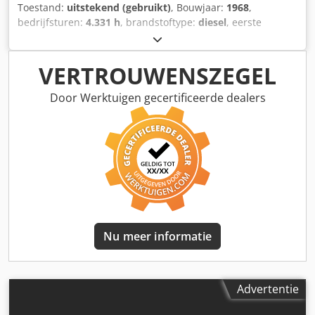
Toestand:
uitstekend (gebruikt)
, Bouwjaar:
1968
,
bedrijfsturen:
4.331 h
, brandstoftype:
diesel
, eerste
registratie:
10/1968
, kleur:
rood
, Technische staat: zeer
goed Optische staat: zeer goed Neem contact op met
Thierry Leemans voor meer informatie. Chjdpoyr Ayvofx Ag
VERTROUWENSZEGEL
Dea
Door Werktuigen gecertificeerde dealers
Nu meer informatie
Advertentie