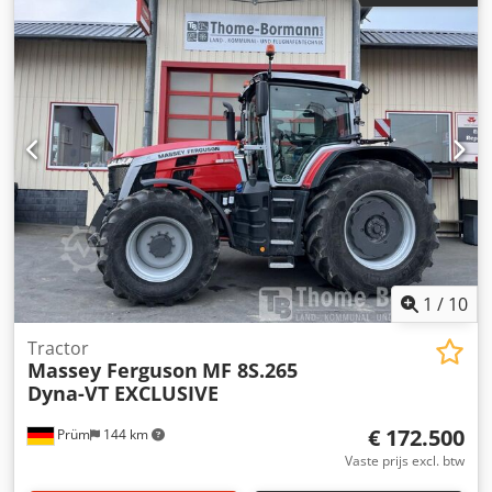
rotoronderstel 2x 16/6.50-8 tandem-as Speciale uitrusting
Benodigde vermogensbehoefte ca. kW/pk 20/27 Benodigde
hydraulische aansluitingen – Hoogteverstelling rotor
mechanisch Aftakastoerental omw/min 540 Aandrijfas met
overbelastingsbeveiliging (ster-ratel) Aandrijfasprofiel 1
3/8" 6-delig Waarschuwingsborden speciale uitrusting
Verlichting speciale uitrusting Gewicht ca. 520 kg Speciale
uitrusting: - Set waarschuwingsborden met LED-verlichting
- 1 set tandemassen met wielen 16/6.50-8 Intern nummer
14393 Cedjzgqq Rjpfx Ag Dsha Nettoprijs: €6.900,00
Brutoprijs: €8.211,00 Locatie voorraad: niet opgegeven
1
/
10
Tractor
Massey Ferguson
MF 8S.265
Dyna-VT EXCLUSIVE
€ 172.500
Prüm
144 km
Vaste prijs excl. btw