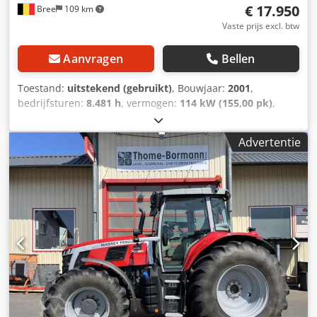
€ 17.950
Bree
109 km
Vaste prijs excl. btw
Aanvragen
Bellen
Toestand:
uitstekend (gebruikt)
, Bouwjaar:
2001
,
bedrijfsturen:
8.481 h
, vermogen:
114 kW (155,00 pk)
,
motorfabrikant:
Perkins
, brandstoftype:
diesel
, eerste
registratie:
05/2001
, kleur:
overig
, Uitrusting:
Advertentie
airconditioning
, = Aanvullende opties en accessoires = - 1
Brandstoftank - ABS Chjdszph R Topfx Ag Dja - Armsteun -
Dikke assen - Hydrauliek - Naafreductie - PTO - Sper =
Meer informatie = Algemene informatie Cabine: dag
Technische informatie Koppel: 663 Nm Aantal cilinders: 6
Motorinhoud: 5.998 cc Aandrijving Aandrijving: Wiel Motor
type: Perkins 1006-60TWG Transmissie Transmissie: 32
versnellingen Asconfiguratie Bandenprofiel: 70% Remmen:
schijfremmen Vooras: Differentieelslot; Meesturend
Achteras: Dubbellucht; Differentieelslot Gewichten Ledig
gewicht: 6.700 kg Laadvermogen: 3.800 kg GVW: 10.500 kg
Functioneel Snelwisselsysteem: Ja Staat Technische staat: