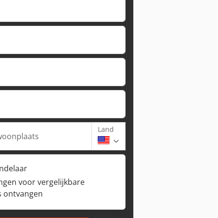
Land
woonplaats
andelaar
ngen voor vergelijkbare
s ontvangen