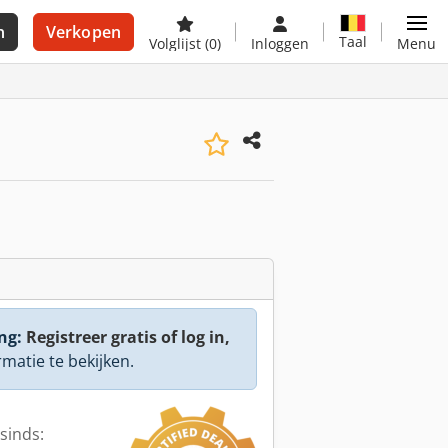
n
Verkopen
Taal
Volglijst
(0)
Inloggen
Menu
ng:
Registreer gratis of log in,
rmatie te bekijken.
sinds: