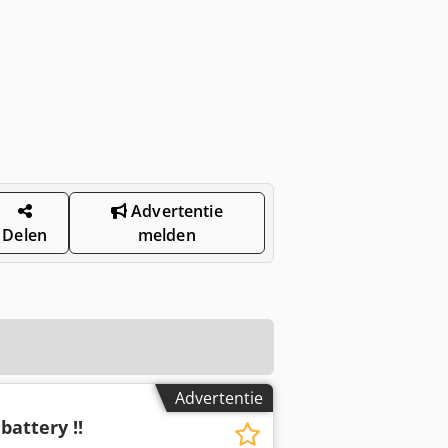
Advertentie
Delen
melden
Advertentie
battery !!