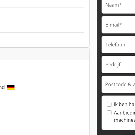
Naam*
E-mail*
Telefoon
Bedrijf
Postcode & 
and
Ik ben h
Aanbiedi
machine