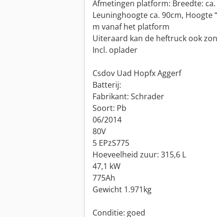
Afmetingen platform: Breedte: ca. 
Leuninghoogte ca. 90cm, Hoogte “A
m vanaf het platform
Uiteraard kan de heftruck ook zo
Incl. oplader
Csdov Uad Hopfx Aggerf
Batterij:
Fabrikant: Schrader
Soort: Pb
06/2014
80V
5 EPzS775
Hoeveelheid zuur: 315,6 L
47,1 kW
775Ah
Gewicht 1.971kg
Conditie: goed