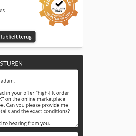
ies
tublieft terug
 STUREN