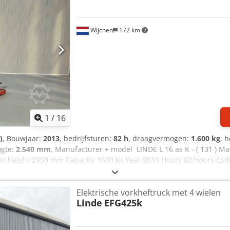
Wijchen
172 km
1
/
16
)
, Bouwjaar:
2013
, bedrijfsturen:
82 h
, draagvermogen:
1.600 kg
, 
ogte:
2.540 mm
, Manufacturer + model LINDE L 16 as K - ( 131 ) M
g height 2850 mm Capacity 1600 kg Year 2013 Hours 82 hours Csdpf
k !!BREEDSPOOR met elec kettingtakel ( Bj 2015 ) Merk = SEITH Type 
elen - met VRIJDRAGENDE verstelbare heftruck lepels - GESCHIKT vo
Elektrische vorkheftruck met 4 wielen
nPOWERSTEERINGComplete LIKE NEW !!!
Linde
EFG425k