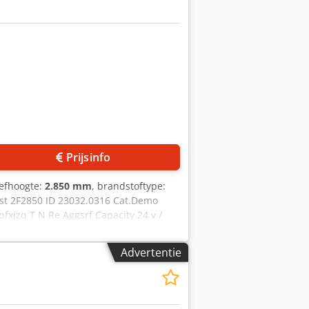
Prijsinfo
hefhoogte:
2.850 mm
, brandstoftype:
ast 2F2850 ID 23032.0316 Cat.Demo
xjzq T N Re Aggsrf Capacity 24 v /
05/31 - H.V. = 125 kg !!- Full Free Lift
or alle soorten pallets - tevens
Advertentie