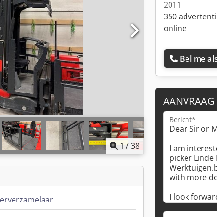
2011
350 advertent
online
Bel me als
AANVRAAG
Bericht*
1
/
38
erverzamelaar