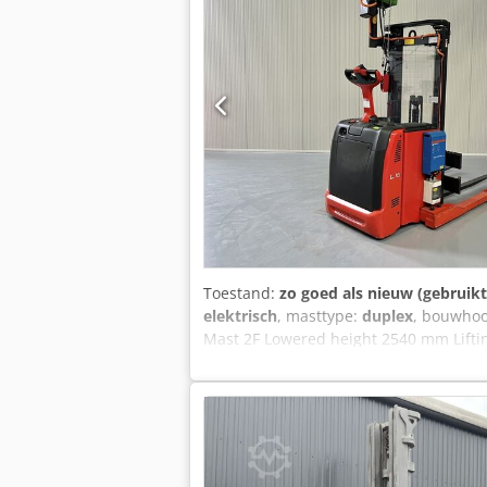
Toestand:
zo goed als nieuw (gebruikt
elektrisch
, masttype:
duplex
, bouwho
Mast 2F Lowered height 2540 mm Liftin
375 ah - NEW - Bj 2025 OptionsZEER unie
mast - PROPORTIONELE hef & daal venti
voorzien van VERSTELBARE steunpote