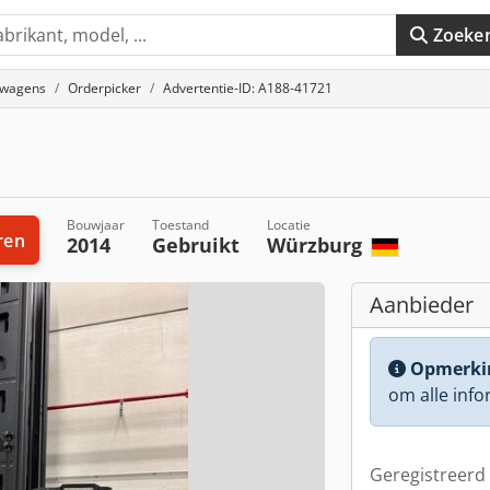
Zoeke
twagens
Orderpicker
Advertentie-ID: A188-41721
Bouwjaar
Toestand
Locatie
ren
2014
Gebruikt
Würzburg
Aanbieder
Opmerki
om alle info
Geregistreerd 