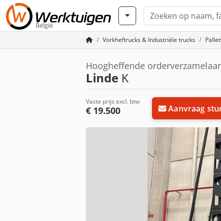
België
Vorkheftrucks & Industriële trucks
Palle
Hoogheffende orderverzamelaar
Linde
K
Vaste prijs excl. btw
Aanvraag stu
€ 19.500