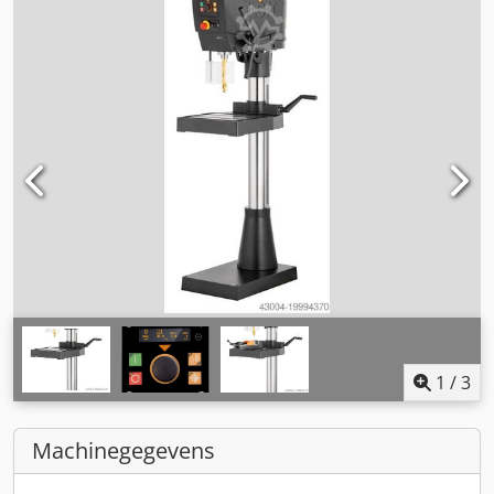
1
/
3
Machinegegevens