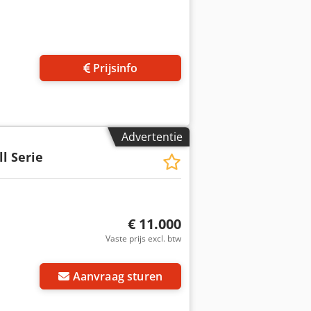
 foto's aan
Prijsinfo
Advertentie
l Serie
€ 11.000
Vaste prijs excl. btw
Aanvraag sturen