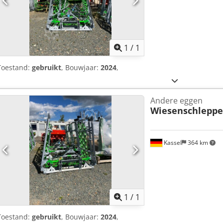
Vraag meer
1
/
1
Toestand:
gebruikt
, Bouwjaar:
2024
,
Andere eggen
Wiesenschleppe
Kassel
364 km
Vraag meer
1
/
1
Toestand:
gebruikt
, Bouwjaar:
2024
,