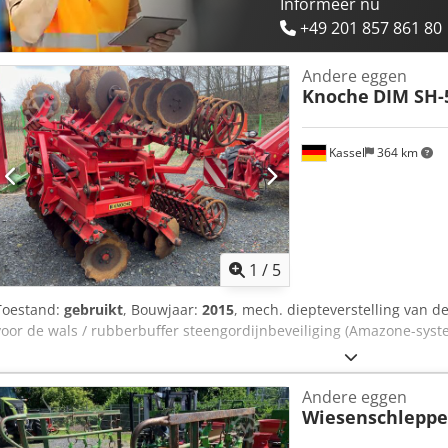
Informeer nu
+49 201 857 861 80
Andere eggen
Knoche
DIM SH-
Kassel
364 km
1
/
5
Toestand:
gebruikt
, Bouwjaar:
2015
, mech. diepteverstelling van de
voor de wals / rubberbuffer steengordijnbeveiliging (Amazone-syste
Andere eggen
Wiesenschleppe