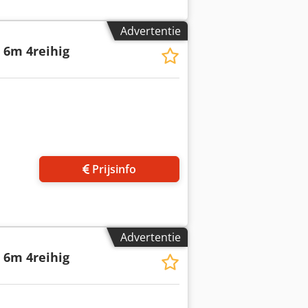
Advertentie
 6m 4reihig
 foto's aan
Prijsinfo
Advertentie
 6m 4reihig