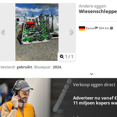
Andere eggen
Wiesenschleppe
Kassel
364 km
Vraag meer
1
/
1
Toestand:
gebruikt
, Bouwjaar:
2024
,
Verkoop eggen direct
Adverteer nu vanaf €
11 miljoen kopers
wa