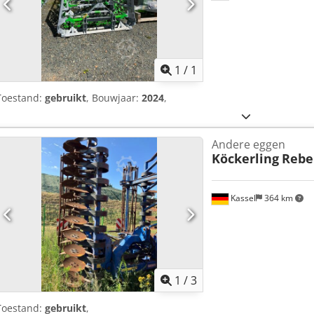
Vraag meer
1
/
1
Toestand:
gebruikt
, Bouwjaar:
2024
,
Andere eggen
Köckerling
Rebel
Kassel
364 km
1
/
3
Toestand:
gebruikt
,