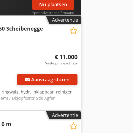
Nu plaatsen
*per advertentie / maand
Advertentie
50 Scheibenegge
€ 11.000
Vaste prijs excl. btw
Aanvraag sturen
 ringwals, hydr. inklapbaar, reiniger
em) / Dkjdpfxsrxr Sds Agfer
Advertentie
 6 m