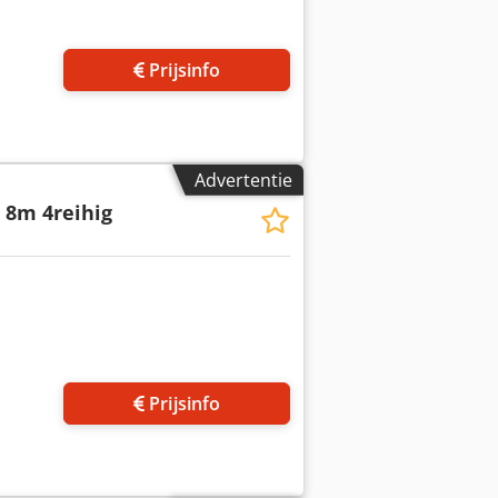
 foto's aan
Prijsinfo
Advertentie
 8m 4reihig
 foto's aan
Prijsinfo