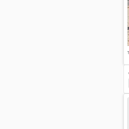
Amazone Ploeg
Amazone Schijveneg