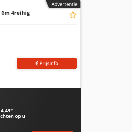
Advertentie
 6m 4reihig
 foto's aan
Prijsinfo
 4,49
*
chten op u