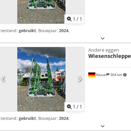
Vraag meer
1
/
1
Toestand:
gebruikt
, Bouwjaar:
2024
,
Andere eggen
Wiesenschleppe
Kassel
364 km
Vraag meer
1
/
1
Toestand:
gebruikt
, Bouwjaar:
2024
,