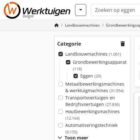
België
Landbouwmachines
Grondbewerkingsa
Categorie
Landbouwmachines
(1.061)
Grondbewerkingsapparatuur
(118)
Eggen
(20)
Metaalbewerkingsmachines
& werktuigmachines
(31.954)
Transportvoertuigen en
Bedrijfsvoertuigen
(27.836)
Houtbewerkingsmachines
(12.164)
Automatiseringstechniek
(9.155)
Toon meer