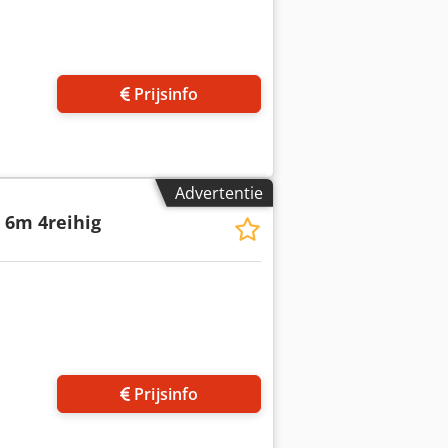
 foto's aan
Prijsinfo
Advertentie
 6m 4reihig
 foto's aan
Prijsinfo