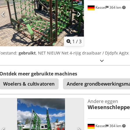
Kassel
364 km
1
/
3
Toestand:
gebruikt
, NET NIEUW Net 4-rijig draaibaar / Djdpfx Agjtx 
Ontdek meer gebruikte machines
Woelers & cultivatoren
Andere grondbewerkingsma
Andere eggen
Wiesenschleppe
Kassel
364 km