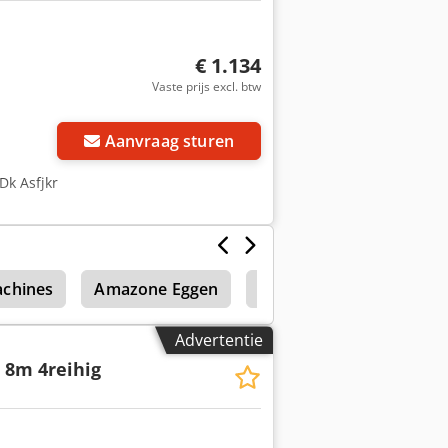
€ 1.134
Vaste prijs excl. btw
Aanvraag sturen
Dk Asfjkr
chines
Amazone Eggen
Amazone Mulcher
Advertentie
 8m 4reihig