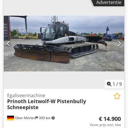
Advertentie
cilinders: 6 Aandrijving: rups Leeggewicht: 14.000 kg Staat
Algemene staat: gemiddeld Technische staat: goed
Optische staat: slecht Financiële informatie Dksdpfx Ageun
Rlqjdjr Prijs: op aanvraag Meer informatie Neem contact
op met Ernst van Hek voor meer informatie.
1
/
9
Egaliseermachine
Prinoth
Leitwolf-W Pistenbully
Schneepiste
€ 14.900
Ober-Mörlen
300 km
Vaste prijs excl. btw