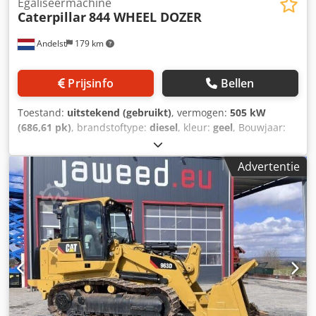
Egaliseermachine
Caterpillar
844 WHEEL DOZER
Andelst
179 km
Prijsinfo
Bellen
Toestand:
uitstekend (gebruikt)
, vermogen:
505 kW
(686,61 pk)
, brandstoftype:
diesel
, kleur:
geel
, Bouwjaar:
2009
, bedrijfsturen:
17.863 h
, Bouwjaar: 2009 Aandrijving:
Wiel CE-markering: ja Technische staat: zeer goed
Advertentie
Optische staat: zeer goed Prijs: Op aanvraag Dkedpfsuu
Dipox Agdor