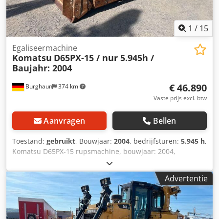
website. Dkedpfx Agoyfrgfjdjr Fouten en tussentijdse
verkoop voorbehouden! Snelwisselsysteem = Meer
informatie = Aandrijving: rupsen Neem contact op met
1
/
15
Tobias Ebert voor meer informatie.
Egaliseermachine
Komatsu
D65PX-15 / nur 5.945h /
Baujahr: 2004
€ 46.890
Burghaun
374 km
Vaste prijs excl. btw
Aanvragen
Bellen
Toestand:
gebruikt
, Bouwjaar:
2004
, bedrijfsturen:
5.945 h
,
Komatsu D65PX-15 rupsmachine, bouwjaar: 2004,
bedrijfsuren: 5.945u, onderstel: 30%, motor: Komatsu
[155kW/207pk], ripperklep, direct inzetbaar! Op verzoek
Advertentie
kunnen wij u een lease- of financieringsaanbieding doen.
Dhr. Mihm (Tel. ) helpt u graag verder. Meer informatie
vindt u op onze website. Wijzigingen en tussentijdse
verkoop voorbehouden! = Verdere informatie =