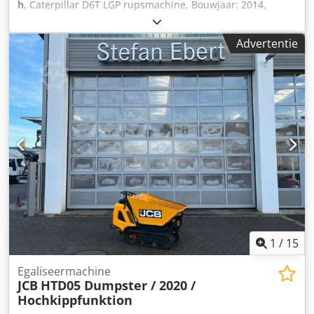
h
, Caterpillar D6T LGP rupsmachine, Bouwjaar: 2014,
Bedrijfsuren: 16.261 uur, Laatste onderhoud bij 16.013
uur, Onderwagen: 65%, Motor: CAT [169kW/230pk],
Advertentie
Airconditioning, Ripper-ventiel, Accu-hoofschakelaar,
Goede staat, Direct inzetbaar! Dsdpfsy H Uupjx Agdjkr Op
verzoek kunnen wij u een lease- of financieringsvoorstel
doen. De heer Mihm (Tel.) helpt u graag verder. Meer
informatie vindt u op onze website. Wijzigingen en
tussentijdse verkoop voorbehouden! = Verdere informatie
= Aandrijving: Rups Neem contact op met Tobias Ebert
voor meer informatie.
1
/
15
Egaliseermachine
JCB
HTD05 Dumpster / 2020 /
Hochkippfunktion