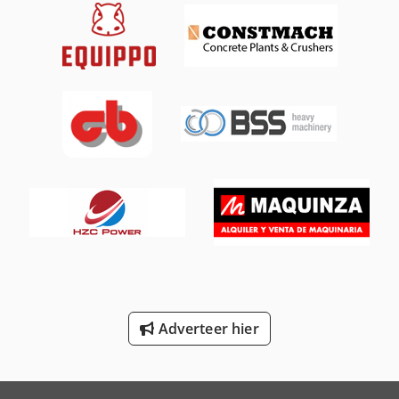
International 644
International 654
International 824
International 833
International 834
International 844
International 966
New Holland-Kobelco
Oil & Steel
Adverteer hier
Trailer And Tools
Versalift Hoogwerker Op Vrachtauto