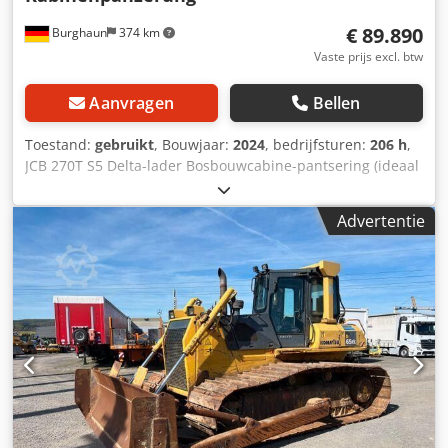
€ 89.890
Burghaun
374 km
Vaste prijs excl. btw
Aanvragen
Bellen
Toestand:
gebruikt
, Bouwjaar:
2024
, bedrijfsturen:
206 h
,
JCB 270T S5 Delta-lader Bosbouwcabine-pantsering (ideaal
voor mulching!), slechts 206 bedrijfsuren!, bouwjaar 2024,
rubberen rupsen 450 mm (86 mm steek x 56 schakels), 74
Advertentie
pk/55 kW JCB turbomotor, 2 rijstanden, LED-koplampen
voor en achter, cabinedeur aan de zijkant naar achteren
openslaand voor makkelijker in- en uitstappen, cabine met
verwarming en airconditioning, achteruitrijalarm, radio en
luidsprekers, galaanlegschep 2.134 mm breed (0,64 m³),
industriële vorkdrager, Smooth Ride System, hydraulische
snelwissel Direct inzetbaar, veel andere aanbouwdelen op
voorraad. Wij verzoeken u vriendelijk een afspraak te
maken voor bezichtiging. Op verzoek bieden wij u graag
een lease- of financieringsvoorstel aan. Dhr. Mihm (tel.)
staat u graag te woord. Meer informatie vindt u op onze