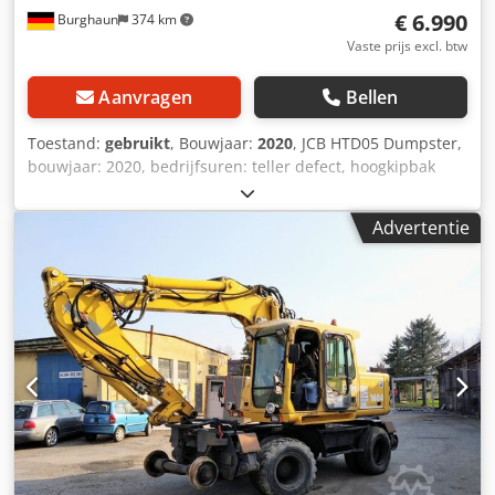
€ 6.990
Burghaun
374 km
Vaste prijs excl. btw
Aanvragen
Bellen
Toestand:
gebruikt
, Bouwjaar:
2020
, JCB HTD05 Dumpster,
bouwjaar: 2020, bedrijfsuren: teller defect, hoogkipbak
motor: Kohler [4,4 kW/5,9 pk], gewicht: 515 kg, kiephoogte:
1.450 mm, breedte: 706 mm, laadvermogen: 500 kg, Duits
Advertentie
voertuig, van eerste eigenaar, in goede staat, direct
inzetbaar. Op verzoek bieden wij u graag een lease- of
financieringsvoorstel aan. Dhr. Mihm (tel.) staat u graag te
woord. Meer informatie vindt u op onze website.
Wijzigingen en tussentijdse verkoop voorbehouden! =
Verdere informatie = Dodpfx Ajywdfxjgdskr Aandrijving:
Rups Neem contact op met Tobias Ebert voor meer
informatie.