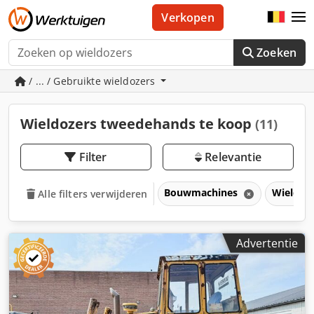
Verkopen
Zoeken
/ ... / Gebruikte wieldozers
Wieldozers tweedehands te koop
(11)
Filter
Relevantie
Bouwmachines
Wieldoz
Alle filters verwijderen
Advertentie