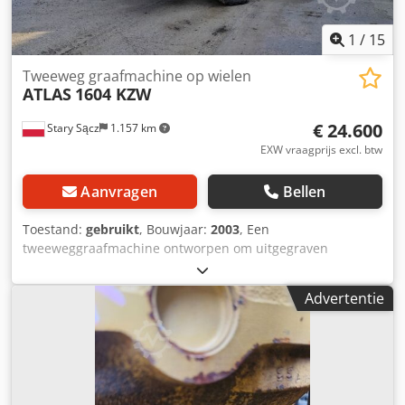
1
/
15
Tweeweg graafmachine op wielen
ATLAS
1604 KZW
€ 24.600
Stary Sącz
1.157 km
EXW vraagprijs excl. btw
Aanvragen
Bellen
Toestand:
gebruikt
, Bouwjaar:
2003
, Een
tweeweggraafmachine ontworpen om uitgegraven
materiaal los te maken voor opslag of transport. De
machine wordt gebruikt in de volgende werkzaamheden: -
Advertentie
op spoor- en tramsporen - onderhouds- en
baanwerkzaamheden - grond- en wegenwerken Producent:
ATLAS Model: 1604 KZW Productiejaar: 2003 Leeggewicht:
22.000 kg Afmetingen: 5,9x2,5m, h: 3,0m Motorvermogen:
90 kW Apparatuur: - airconditioning - Webasto verwarming
-arm drie keer gebroken - trekhaak voor en achter - extra