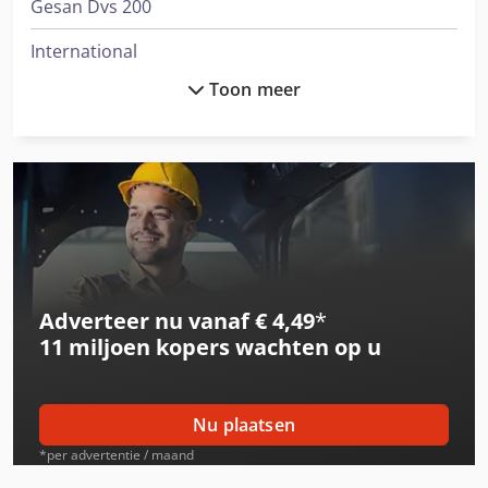
Gesan Dvs 200
International
Toon meer
International 1055
International 1455
International 3288
International 3688
International 433
Adverteer nu vanaf € 4,49
*
International 453
11 miljoen kopers
wachten op u
International 533
International 553
Nu plaatsen
International 554
*per advertentie / maand