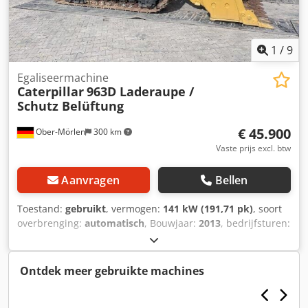
1
/
9
Egaliseermachine
Caterpillar
963D Laderaupe /
Schutz Belüftung
€ 45.900
Ober-Mörlen
300 km
Vaste prijs excl. btw
Aanvragen
Bellen
Toestand:
gebruikt
, vermogen:
141 kW (191,71 pk)
, soort
overbrenging:
automatisch
, Bouwjaar:
2013
, bedrijfsturen:
11.394 h
, Aandrijving: Rups Leeggewicht: 20.220 kg Neem
contact op met Emal Jaweed voor meer informatie. CAT,
beschermde cabine met ventilatie, 963D, bouwjaar: 2013,
Ontdek meer gebruikte machines
bedrijfsuren: 11.394, 141 kW, lengte: 6.941 mm, breedte:
2.400 mm, hoogte: 3.335 mm, gewicht: 20.220 kg, Euro III a,