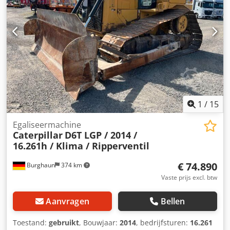
Aandrijving: rups Voor meer informatie kunt u contact
opnemen met Tobias Ebert. Dksdpoy Ivrxefx Agdor
1
/
15
Egaliseermachine
Caterpillar
D6T LGP / 2014 /
16.261h / Klima / Ripperventil
€ 74.890
Burghaun
374 km
Vaste prijs excl. btw
Aanvragen
Bellen
Toestand:
gebruikt
, Bouwjaar:
2014
, bedrijfsturen:
16.261