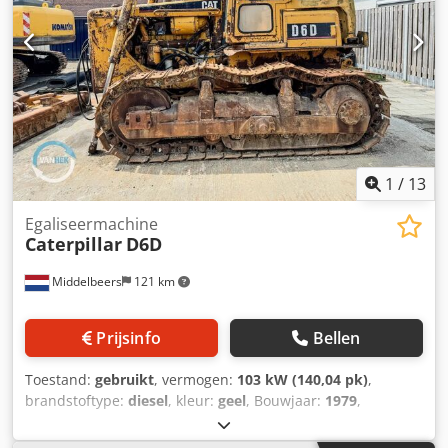
1
/
13
Egaliseermachine
Caterpillar
D6D
Middelbeers
121 km
Prijsinfo
Bellen
Toestand:
gebruikt
, vermogen:
103 kW (140,04 pk)
,
brandstoftype:
diesel
, kleur:
geel
, Bouwjaar:
1979
,
Algemene informatie Bouwjaar: 1979 Modeljaar: 1979
Serienummer: 20X1733 Technische informatie Aantal