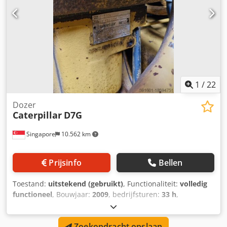
uitgang voor de pneumatische hamer - achteruitrijcamera
- vier hydraulische zijsteunen -Joystickbediening
Dedpfshutkfjx Agdokr Technische staat: gebruikt,
functioneel
1
/
22
Dozer
Caterpillar
D7G
Singapore
10.562 km
Prijsinfo
Bellen
Toestand:
uitstekend (gebruikt)
, Functionaliteit:
volledig
functioneel
, Bouwjaar:
2009
, bedrijfsturen:
33 h
,
machine-/voertuignummer:
CAT00D7GLC7G01263
,
GEBRUIKTE CATERPILLAR DOZER MET RIPPER MODEL : D7G
Zoekopdracht opslaan
SERIE : CAT00D7GLC7G01263 UUR : 33 Dksdpfxjv Dr S Ue