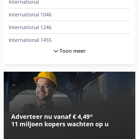
International
International 1046
International 1246
International 1455
Toon meer
International 1586
International 3288
International 3688
International 433
International 453
Adverteer nu vanaf € 4,49
*
International 533
11 miljoen kopers
wachten op u
International 553