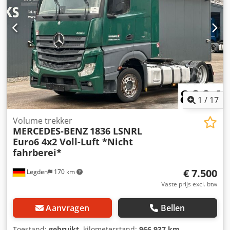
airconditioning, bekrachtigde besturing, centrale
vergrendeling, cruise control, elektrische raamverstelling,
tweede brandstoftank
, = Verdere opties en accessoires = -
Aluminium brandstoftank - Airconditioning - Luchtvering
Crjdpfx Aezqzgqodrsf - Radio/CD-speler - Slaapcabine =
Verdere informatie = Vooras: Bandenmaat: 315/60 R22,5;
Gestuurd; Vering: luchtvering Achterbandenmaat: 295/60
R22,5 Leeggewicht: 7.403 kg APK (technische keuring):
geldig tot 02-2027 Referentienummer: 47
1
/
17
Volume trekker
MERCEDES-BENZ
1836 LSNRL
Euro6 4x2 Voll-Luft *Nicht
fahrberei*
€ 7.500
Legden
170 km
Vaste prijs excl. btw
Aanvragen
Bellen
Toestand:
gebruikt
, kilometerstand:
966.937 km
,