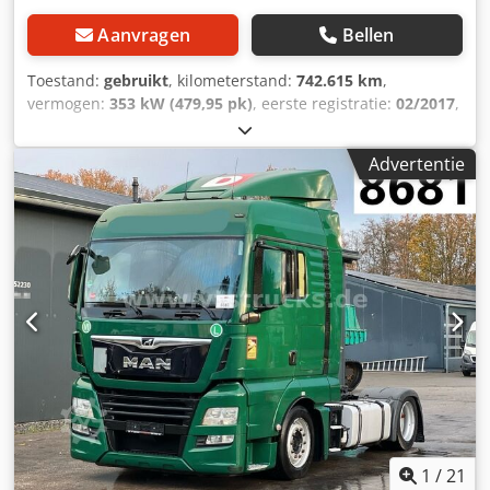
passagiersstoel LED-dakramen Twee LED-koplampen voor
de achterwand van de cabine Csdszi Idmjpfx Adrsrf
Aanvragen
Bellen
Afslaaghulp Extra cabine-isolatie ZF-intarder Cabine,
interieurafwerking: Argenta Stuurwiel, leder Vooras: 8,00
Toestand:
gebruikt
, kilometerstand:
742.615 km
,
ton, luchtvering, 161 N Mechanisch sperdifferentieel
vermogen:
353 kW (479,95 pk)
, eerste registratie:
02/2017
,
Hulsaansluiting: standaard + 2x 40 A Voorruit met
brandstoftype:
diesel
, totaalgewicht:
18.000 kg
,
zonwerende folie Achterlichten met LED's Zonneklep
asconfiguratie:
2 assen
, volgende keuring (TÜV):
02/2024
,
buiten Passagiersstoel: verstelbaar en draaibaar, tafel,
Advertentie
remmen:
retarder
, kleur:
blauw
, soort overbrenging:
stoffering Koelkast en lade Spatschermen Wielbasis 3,80 m
automatisch
, emissieklasse:
Euro 6
, Uitrusting:
ABS,
/ overhang achter 0,87 m Achteruitrijcamera, voorbereid
airconditioning, elektronisch stabiliteitsprogramma
Instaptrede, lang 2 zwaailampen Automatische
(ESP)
, * Radio * Airconditioning * Portofoon * Standairco *
klimaatregeling in de cabine Predictive Cruise Control
Slaapbed * Koelbox * Multifunctioneel stuurwiel ----*
ECAS-afstandsbediening met uitgebreide functies
Adaptieve cruisecontrol ACC * Hill Hold assistent *
Bestuurdersstoel: Luxury Air Aslastbewaking Airbag
Rijstrookassistent * Verstelbare schoteldrager ----Intern
(bestuurder) en 2 veiligheidsgordelspanners Beschermnet
voertuignummer: 8292----Fouten en tussentijdse verkoop
aan beide slaapbedden Achterasoverbrenging 2,21 CAN
voorbehouden. WhatsApp-ondersteuning beschikbaar!
J1939-functies in de opbouwstekker Executive-pakket XD/XF
Codpfx Ajzpg Dxsdrjrf Bij vragen over het voertuig of voor
Standairco met afstandsbediening 2x zwaailamp
meer informatie, stuur ons gerust een bericht via
WhatsApp. Whatsapp Whatsapp
1
/
21