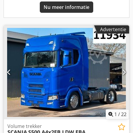
voertuig of wilt u meer informatie? Neem dan gerust
Nu meer informatie
contact met ons op via WhatsApp. WhatsApp WhatsApp ----
Voertuignummer/Vehicle: 8845----Fouten en tussenverkoop
voorbehouden----Reclame en diverse teksten zijn digitaal
verwijderd.-----Wij staan u graag bij met advies en hulp bij
Advertentie
alle formaliteiten die horen bij de aankoop van een
voertuig. Laat ons gewoon uw wensen en suggesties weten
en wij regelen het. We kunnen u tegen een meerprijs
onder andere de volgende diensten aanbieden:----* Inruil
van uw oude voertuig * TÜV/SP-keuring * Volledige
exportafhandeling * Bemiddeling bij financieringen *
Aanvraag van exportkenteken * Transport van voertuigen *
Registratie van voertuigen * Bergings- en
voertuigtransport ----UW VTS-TEAM
1
/
22
Volume trekker
SCANIA
S500 A4x2EB LDW EBA