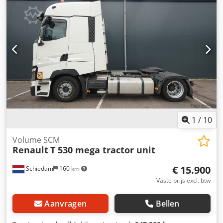
airconditioning, roetfilter, standkachel
, * NETTOPRIJS *
Super Space Cab-cabine met 2 slaapplaatsen * ZF Intarder
* Zadelplaat (zadelhoogte 108 cm / 98 cm) * 2 tanks (690 l /
525 l) * ACC – adaptieve cruisecontrol * LDWS –
rijstrookassistent * Wegrijhulp voor op een helling *
LUCHTHOORNS * Koelbox * Mistlampen * Banden voor:
355/50 R22.5 + achter: 295/60 R22.5 * Duits voertuig
WhatsApp: Fouten en tussenverkoop voorbehouden!!
Verkoop geschiedt met uitsluiting van alle garanties!! - Wij
spreken Russisch Codpfx Aozpccdedrjrf - We speak English
- Mówimy po polsku - ????? ????? - Hablamos español
1
/
10
Volume SCM
Renault
T 530 mega tractor unit
€ 15.900
Schiedam
160 km
Vaste prijs excl. btw
Aanvragen
Bellen