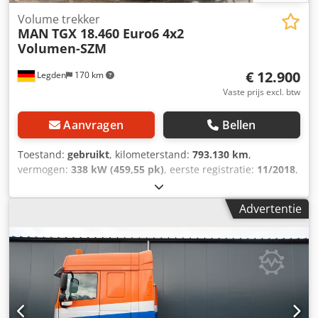
Volume trekker
MAN
TGX 18.460 Euro6 4x2
Volumen-SZM
€ 12.900
Legden
170 km
Vaste prijs excl. btw
Aanvragen
Bellen
Toestand:
gebruikt
, kilometerstand:
793.130 km
,
vermogen:
338 kW (459,55 pk)
, eerste registratie:
11/2018
,
brandstoftype:
diesel
, totaalgewicht:
18.000 kg
,
asconfiguratie:
2 assen
, remmen:
retarder
, kleur:
groen
,
Advertentie
soort overbrenging:
automatisch
, emissieklasse:
Euro 6
,
Uitrusting:
ABS, airconditioning, elektronisch
stabiliteitsprogramma (ESP), standkachel
, * MAN
touchscreen radio * Carkit * Bluetooth * Multifunctioneel
stuurwiel * Standkachel * Standairco * Stoelverwarming *
Airconditioning * Koelvak * 2 slaapplaatsen ----* Adaptive
cruise control * Eco-Drive * Lane assist * Hill start assist *