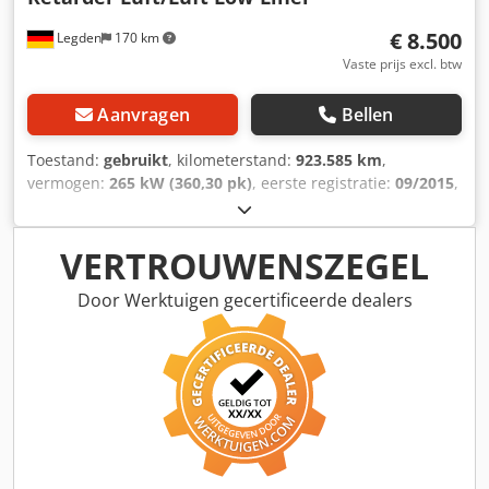
€ 8.500
Legden
170 km
Vaste prijs excl. btw
Aanvragen
Bellen
Toestand:
gebruikt
, kilometerstand:
923.585 km
,
vermogen:
265 kW (360,30 pk)
, eerste registratie:
09/2015
,
brandstoftype:
diesel
, totaalgewicht:
18.000 kg
,
asconfiguratie:
2 assen
, remmen:
retarder
, kleur:
groen
,
soort overbrenging:
automatisch
, emissieklasse:
Euro 6
,
VERTROUWENSZEGEL
Uitrusting:
ABS, airconditioning, elektronisch
stabiliteitsprogramma (ESP), navigatiesysteem,
Door Werktuigen gecertificeerde dealers
standkachel
, * MAN Truck Advanced Media Radio *
Navigatie, Bluetooth en handsfree systeem *
Boordcomputer met multifunctioneel stuurwiel Crodpfx
Adovhvtqoref * Standkachel ----* Afstandsregelassistent *
Noodremassistent * Rijstrookassistent * Wegrijassistent op
helling ----* Luchtvering * Retarder *
Differentieelvergrendeling op de achteras WhatsApp-
ondersteuning beschikbaar! Heeft u vragen over het