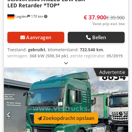
LED Retarder *TOP*
€ 37.900
Legden
170 km
€ 39.900
Vaste prijs excl. btw
Aanvragen
Bellen
Toestand:
gebruikt
, kilometerstand:
722.540 km
,
vermogen:
368 kW (500,34 pk)
, eerste registratie:
05/2019
,
brandstoftype:
diesel
, totaalgewicht:
18.000 kg
,
asconfiguratie:
2 assen
, volgende keuring (TÜV):
01/2027
,
Advertentie
remmen:
retarder
, kleur:
blauw
, soort overbrenging:
automatisch
, emissieklasse:
Euro 6
, Uitrusting:
ABS,
airconditioning, elektronisch stabiliteitsprogramma
(ESP), navigatiesysteem, standkachel
, Voertuiguitrusting
en technische details: Algemene informatie: * Type
chassis: S 500 A4x2EB * VIN-code: YS2S4X20005553872 *
Maximaal toegestaan totaalgewicht: 18 ton ----Technische
gegevens: * Productklasse: Vrachtwagen *
Zoekopdracht opslaan
Wielconfiguratie: 4x2 * Wielbasis: 3600 mm * Breedte
chassis: 2600 mm * Hoogte chassis: extra laag *