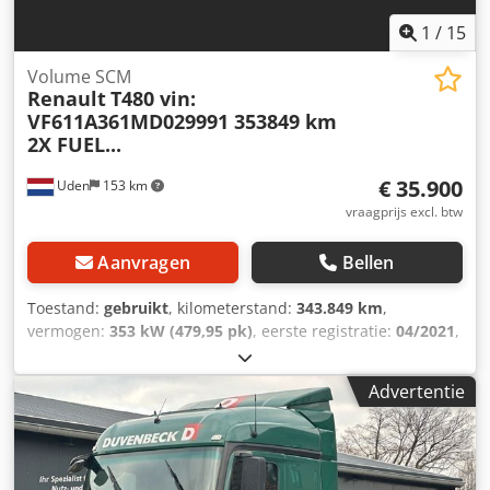
1
/
15
Volume SCM
Renault
T480 vin:
VF611A361MD029991 353849 km
2X FUEL...
€ 35.900
Uden
153 km
vraagprijs excl. btw
Aanvragen
Bellen
Toestand:
gebruikt
, kilometerstand:
343.849 km
,
vermogen:
353 kW (479,95 pk)
, eerste registratie:
04/2021
,
brandstoftype:
diesel
, bandenmaten:
315/60 R22,5
,
asconfiguratie:
4x2
, brandstof:
diesel
, bestuurderscabine:
Advertentie
slaapcabine
, soort overbrenging:
automatisch
,
emissieklasse:
Euro 6
, ophanging:
lucht
, totale lengte:
5.800 mm
, totale breedte:
2.500 mm
, totale hoogte:
3.300
mm
, Bouwjaar:
2021
, Uitrusting:
ABS, airbag,