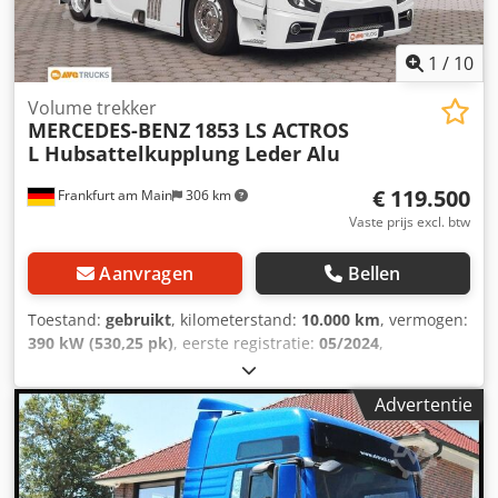
enz....
1
/
10
Volume trekker
MERCEDES-BENZ
1853 LS ACTROS
L Hubsattelkupplung Leder Alu
€ 119.500
Frankfurt am Main
306 km
Vaste prijs excl. btw
Aanvragen
Bellen
Toestand:
gebruikt
, kilometerstand:
10.000 km
, vermogen:
390 kW (530,25 pk)
, eerste registratie:
05/2024
,
brandstoftype:
diesel
, totaalgewicht:
18.000 kg
,
asconfiguratie:
2 assen
, remmen:
retarder
, soort
Advertentie
overbrenging:
automatisch
, emissieklasse:
Euro 6
,
Uitrusting:
ABS, airconditioning, navigatiesysteem,
standkachel
, Zadelkoppeling Jost. Zadelhoogte 970 mm +
1.160 mm. * Lowliner ----TV-systeem met