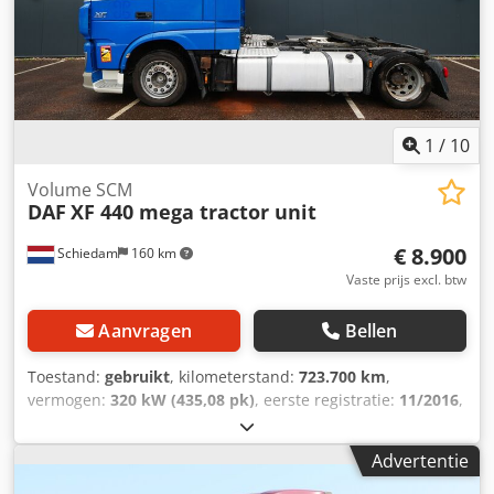
Retarder * Volledige luchtvering ---- Intern
voertuignummer: 8681---- Fouten en tussentijdse verkoop
voorbehouden. WhatsApp-support beschikbaar! Bij vragen
over het voertuig of voor meer informatie kunt u ons
eenvoudig via WhatsApp schrijven. Whatsapp Cjdozpg
Dlopfx Adrerf Whatsapp
1
/
10
Volume SCM
DAF
XF 440 mega tractor unit
€ 8.900
Schiedam
160 km
Vaste prijs excl. btw
Aanvragen
Bellen
Toestand:
gebruikt
, kilometerstand:
723.700 km
,
vermogen:
320 kW (435,08 pk)
, eerste registratie:
11/2016
,
brandstoftype:
diesel
, bandenmaten:
375/45 R 22.5
,
asconfiguratie:
4x2
, wielbasis:
3.800 mm
, brandstof:
Advertentie
diesel
, bestuurderscabine:
slaapcabine
, soort
overbrenging:
automatisch
, emissieklasse:
Euro 6
,