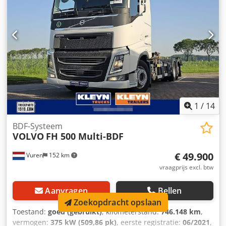
locatie met alle merken. Op onze trucks tot 700.000
kilometer en 7 jaar is tot 1 jaar garantie mogelijk inclusief
afleverbeurt. In ons adviesgesprek zoeken we samen de
best passende financiering. • Scherpe prijzen • Goede
service • Ruime, snel wisselende voorraad • Gekende
kwaliteit • 100+ Jaar fatsoenlijk koopmanschap • APK en
tachograaf ijken • Transport tot aan de deur mogelijk •
Vakkundige technische dienstverlening Bezoek onze
website en bekijk ons complete aanbod Lease mogelijk
1
/
14
BDF-Systeem
VOLVO
FH 500 Multi-BDF
€ 49.900
Vuren
152 km
vraagprijs excl. btw
Aanvragen
Bellen
Zoekopdracht opslaan
Toestand:
goed (gebruikt)
, kilometerstand:
746.148 km
,
vermogen:
375 kW (509,86 pk)
, eerste registratie:
06/2021
,