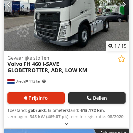
Dcodpsztdcmjfx Ahqek - Dikke assen - Hydrauliek -
Naafreductie - Open dak - PTO - Sper - Trommelremmen -
Vering achter: Blad - Vering vooraan: Blad = Meer
informatie = Remmen: trommelremmen Vering: bladvering
Vooras: Meesturend; Bandenprofiel: 70% Achteras 1:
Dubbellucht; Differentieelslot; Bandenprofiel: 50%
Achteras 2: Dubbellucht; Differentieelslot; Bandenprofiel:
50% Technische staat: zeer goed Optische staat: zeer goed
1
/
15
Gevaarlijke stoffen
Volvo
FH 460 I-SAVE
GLOBETROTTER, ADR, LOW KM
Breda
112 km
Prijsinfo
Bellen
Toestand:
gebruikt
, kilometerstand:
615.172 km
,
vermogen:
345 kW (469,07 pk)
, eerste registratie:
08/2020
,
brandstoftype:
diesel
, bandenmaten:
385-65-22.5
,
wielbasis:
3.800 mm
, brandstof:
diesel
, kleur:
wit
,