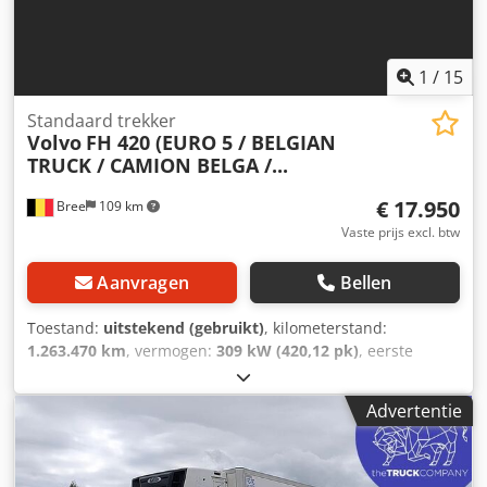
1
/
15
Standaard trekker
Volvo
FH 420 (EURO 5 / BELGIAN
TRUCK / CAMION BELGA /...
€ 17.950
Bree
109 km
Vaste prijs excl. btw
Aanvragen
Bellen
Toestand:
uitstekend (gebruikt)
, kilometerstand:
1.263.470 km
, vermogen:
309 kW (420,12 pk)
, eerste
registratie:
08/2013
, brandstoftype:
diesel
,
bandenconditie:
50 %
, asconfiguratie:
4x2
, brandstof:
Advertentie
diesel
, remmen:
motorrem
, kleur:
overig
,
bestuurderscabine:
slaapcabine
, soort overbrenging:
automatisch
, emissieklasse:
Euro 5
, ophanging:
staal-