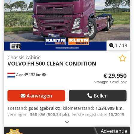
1
/
14
Chassis cabine
VOLVO
FH 500 CLEAN CONDITION
€ 29.950
Vuren
152 km
vraagprijs excl. btw
Aanvragen
Bellen
Toestand:
goed (gebruikt)
, kilometerstand:
1.234.909 km
,
vermogen:
368 kW (500,34 pk)
, eerste registratie:
10/2019
,
brandstoftype:
diesel
, bandenmaten:
385/65R22,5
,
asconfiguratie:
6x2
, wielbasis:
4.600 mm
, brandstof:
Advertentie
diesel
, kleur:
overig
, bestuurderscabine:
dagcabine
, soort