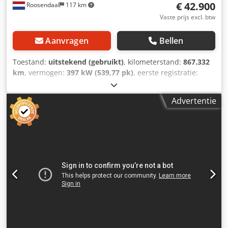
€ 42.900
Roosendaal
117 km
13.482 kg Laadvermogen: 12.518 kg Toelaatbaar
totaalgewicht: 26.000 kg Functioneel Laadklep: Dhollandia
Vaste prijs excl. btw
DHSM.20, 2000 kg Staat Schade: geen
Aanvragen
Bellen
Toestand:
uitstekend (gebruikt)
, kilometerstand:
867.332
km
, vermogen:
397 kW (539,77 pk)
, eerste registratie:
04/2019
, brandstoftype:
diesel
, asconfiguratie:
4x2
,
brandstof:
diesel
, remmen:
retarder
, kleur:
overig
,
Advertentie
bestuurderscabine:
slaapcabine
, soort overbrenging:
automatisch
, aantal bedden:
1
, Bouwjaar:
2019
,
Uitrusting:
ABS, AdBlue, airconditioning, centrale
vergrendeling, cruise control, elektrisch verstelbare
spiegel, elektrische raamverstelling, koelkast, retarder,
spoiler, standkachel, tweede brandstoftank
, =
Aanvullende opties en accessoires = - Aluminium
brandstoftank - Centrale deurvergrendeling
afstandbediend - Lane assist - Lane Departure Warning -
Lichtmetalen wielen - Luchthoorn - Radio/CD speler -
Sideskirts - Slaapcabine - Spoilerset - Verstralers -
Zonneklep = Meer informatie = Algemene informatie