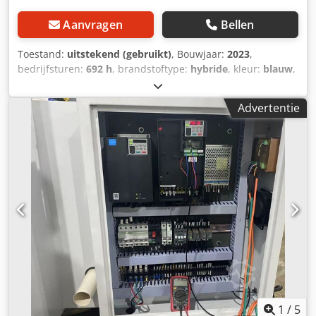
Aanvragen
Bellen
Toestand:
uitstekend (gebruikt)
, Bouwjaar:
2023
,
bedrijfsturen:
692 h
, brandstoftype:
hybride
, kleur:
blauw
,
Gewichten Leeggewicht: 2.593 kg Dcsdjymyaiepfx Adyok
Functioneel Mast: knikarm Hefvermogen: 230 kg
Advertentie
Werkhoogte: 1.800 cm Afmetingen laadruimte: 530 x 78 x
195 cm CE-markering: ja Staat Technische staat: zeer goed
Optische staat: zeer goed Overige informatie
Leveringsvoorwaarden: EXW Max. horizontaal bereik: 1.115
m Land van productie: IT Overige informatie Neem contact
op met Vink Machinery voor meer informatie. CMC S 18F
spinhoogwerker * Bouwjaar: 2023 * Diesel aandrijving (230
V) * 692 bedrijfsuren * Afstandsbediening * Automatische
stempels * Verstelbaar onderstel * Werkhoogte: 18 m *
Horizontaal bereik: 11,15 m * Draagvermogen: 230 kg *
Nettogewicht: 2593 kg * Inclusief documentatie
1
/
5