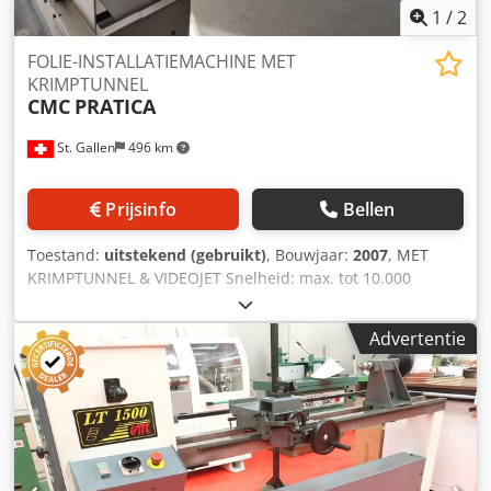
1
/
2
FOLIE-INSTALLATIEMACHINE MET
KRIMPTUNNEL
CMC
PRATICA
St. Gallen
496 km
Prijsinfo
Bellen
Toestand:
uitstekend (gebruikt)
, Bouwjaar:
2007
, MET
KRIMPTUNNEL & VIDEOJET Snelheid: max. tot 10.000
cycli/uur Formaten (mm): min. 105 x 148 // max. 250 x 340
Dikte: min. 2 mm, max. 25 mm Tellerstand: 26 miljoen
Advertentie
Uitrusting / verdere informatie: verwerking met folie -PE-,
PP-, OPP- en PVC-folie -Folie dikte min.: 20 my -Folie dikte
max.: 50 my - Folie overlapping min.: 30 mm Machine
bestaat uit: 1x autolader 1x schuifinvoer (voor dikkere
producten) 6x roterende zuigvoeders 1x Cavalo voerbak
(liggend formaat) 1x lasapparaat (langs- en dwarslassen)
1x Videojet-adresseerder 1x krimptunnel Djdpfx Adjv D If