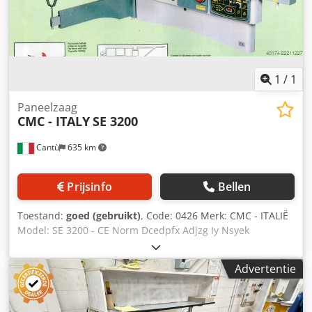
1
/
1
Paneelzaag
CMC - ITALY
SE 3200
Cantù
635 km
Prijsinfo
Bellen
Toestand:
goed (gebruikt)
, Code: 0426 Merk: CMC - ITALIË
Model: SE 3200 - CE Norm Dcedpfx Adjzg Iy Nsyek
Paneelzaag met kantelbaar zaagblad en voorsnij-inrichting
voor het nauwkeurig zagen van panelen, meubels,
Advertentie
maatwerkmeubels, timmerwerk, ramen en deurkozijnen,
houten deuren, kunststoffen, composietmaterialen en
diverse toepassingen – CE Norm Technische specificaties: