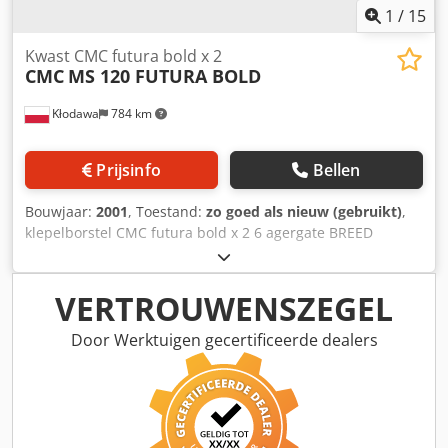
1
/
15
Kwast CMC futura bold x 2
CMC
MS 120 FUTURA BOLD
Kłodawa
784 km
Prijsinfo
Bellen
Bouwjaar:
2001
, Toestand:
zo goed als nieuw (gebruikt)
,
klepelborstel CMC futura bold x 2 6 agergate BREED
OMHOOG AGGATE, BREED OMLAAG AGGATE, LINKER EN
RECHTER BREED AGGATE X 4 BREEDTE 1200 mm traploze
invoerregelaars Djdpfji A Ivyjx Adysck
VERTROUWENSZEGEL
Door Werktuigen gecertificeerde dealers