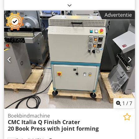
één kant tegelijk omdraait en de hoeken automatisch
vouwt. Dcjdpfx Ajv Uqpmodyok De cover wordt vervolgens
Advertentie
in de nip-roller gevoerd, uitvoer op de verzameltafel.
Uitgerust met: Enorme verscheidenheid aan materialen
voor hoogwaardige cases en covers Voeringbewerkingen
op dezelfde unit Roestvrijstalen warm- en koudlijmunit
Automatisch viscositeitscircuit en snel spoelsysteem
Casemeter voor rug en pagina's Innovatieve
hoekinsteekapparaten Vacuüm-zuigtoevoerbanden voor
snellere bediening Eenvoudig te bedienen touchscreen
Verstelbare case-collectorhopper Accessoires: Grote
maatset voor doosproductie etc. Specificatie: Min. formaat:
15 mm x 15 mm Max. formaat omgeslagen rand: 46 x 78
mm Max. formaat van rand tot rand: 50 x 80 mm Minimale
hoogte van de doos 105 mm Maximale open platte doos
760 x 460 mm Papierdikte 100 g/m2 - 170 g/m2
1
/
7
Kartondikte: 1,5 mm - 3 mm
Boekbindmachine
CMC Italia Q Finish Crater
20
Book Press with joint forming