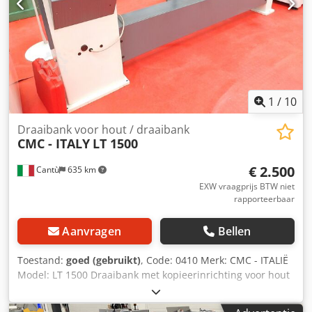
Deysck
1
/
10
Draaibank voor hout / draaibank
CMC - ITALY
LT 1500
€ 2.500
Cantù
635 km
EXW vraagprijs BTW niet
rapporteerbaar
Aanvragen
Bellen
Toestand:
goed (gebruikt)
, Code: 0410 Merk: CMC - ITALIË
Model: LT 1500 Draaibank met kopieerinrichting voor hout
en vergelijkbare materialen Technische specificaties:
Dcsdpfszc Rmlsx Adysk Maximale centerafstand: 1500 mm