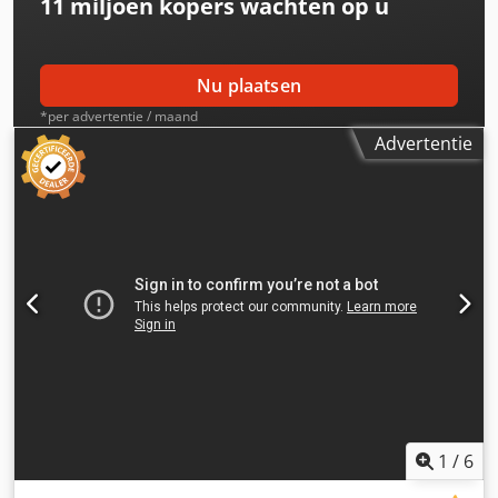
11 miljoen kopers
wachten op u
Nu plaatsen
*per advertentie / maand
Advertentie
1
/
6