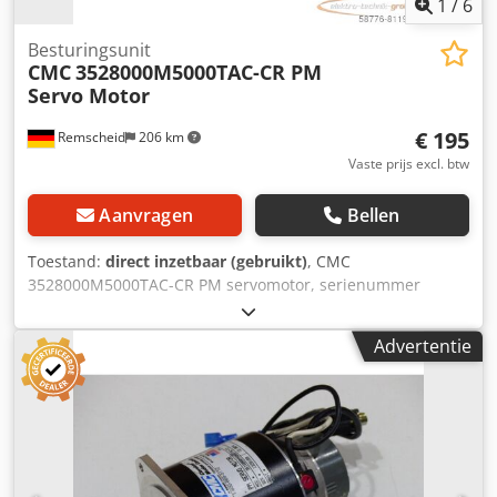
1
/
6
Besturingsunit
CMC
3528000M5000TAC-CR PM
Servo Motor
€ 195
Remscheid
206 km
Vaste prijs excl. btw
Aanvragen
Bellen
Toestand:
direct inzetbaar (gebruikt)
, CMC
3528000M5000TAC-CR PM servomotor, serienummer
volgens foto, gebruikt, normale gebruikssporen, 100%
functioneel, leveringsomvang volgens foto. Dedpfxsi D
Advertentie
Hnxe Adysck