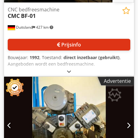
CNC bedfreesmachine
CMC
BF-01
Duitsland
427 km
Prijsinfo
Bouwjaar:
1992
, Toestand:
direct inzetbaar (gebruikt)
,
Aangeboden wordt een bedfreesmachine.
Spindelaandrijving: 25 kW, tafelopspanvlak X/Y: 1250
mm/500 mm, verplaatsingen X/Y/Z: 1000 mm/500 mm/600
Advertentie
mm, gereedschaphouder: ISO 40, voeding: 0 mm - 3000
mm/min. Uitgerust met CNC-besturing, koelsysteem,
elektronisch handwiel. Machinegewicht: ca. 4200 kg,
machinematen X/Y/Z: ca. 2800 mm/2400 mm/2500 mm.
Bezichtiging op afspraak mogelijk. Dsdpfx Adjy Taubeysck