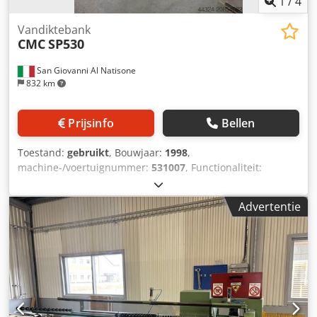
1
/
4
Vandiktebank
CMC
SP530
San Giovanni Al Natisone
832 km
Prijsinfo
Bellen
Toestand:
gebruikt
, Bouwjaar:
1998
,
machine-/voertuignummer:
531007
, Functionaliteit:
volledig functioneel
, DIKTEBANK CMC MOD. SP530 -
VOLGENS CE-NORM Dcjdpjx Rqmcjfx Adyjk - Serienummer:
Advertentie
531007 - Bouwjaar: 1998