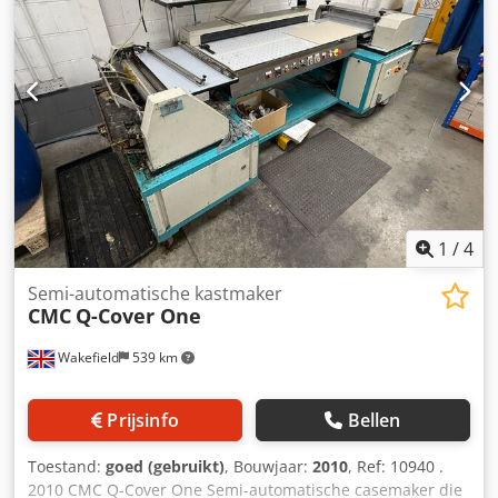
Lengte aluminium roltafel: 3200 mm Zaagbladdiameter:
350 mm, asgat 30 mm Voorritszaag diameter: 120 mm,
asgat 20 mm Zaaghoogte: 110 mm Afkortopening: 1250
mm Zaagbladtoerental: 3200/4200/5400 tpm Voorritszaag
toerental: 7000 tpm Kantelbaar zaagblad: 0–45°
Zaagmotor: 5,5 pk Parallellogram zaagbladbescherming
Elektronische zaaginstelindicator LED
zaagtoerentalindicator Mechanische werkstukklemming
1
/
4
Semi-automatische kastmaker
CMC
Q-Cover One
Wakefield
539 km
Prijsinfo
Bellen
Toestand:
goed (gebruikt)
, Bouwjaar:
2010
, Ref: 10940 .
2010 CMC Q-Cover One Semi-automatische casemaker die