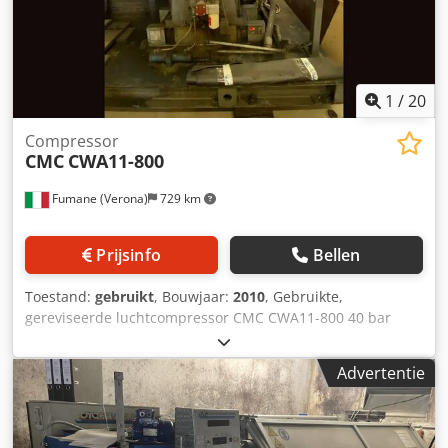
1
/
20
Compressor
CMC
CWA11-800
Fumane (Verona)
729 km
Prijsinfo
Bellen
Toestand:
gebruikt
, Bouwjaar:
2010
, Gebruikte,
gereviseerde luchtcompressor CMC CWA11-800 40 bar
Algemene kenmerken van de gebruikte luchtcompressor
CMC CWA11-800 40 bar Dodpfxowcf Ews Adyjck De
Advertentie
gebruikte luchtcompressor CMC CWA11-800 40 bar levert
hoge prestaties als olievrije drietraps compressor, ideaal
voor industriële omgevingen die hoogwaardige perslucht
vereisen. CMC produceerde dit model in 2010 voor