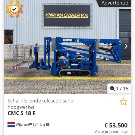
Advertentie
leveringsomvang volgens foto Dcedpoi D Hnqofx Adysk
1
/
15
Scharnierende telescopische
hoogwerker
CMC
S 18 F
€ 53.500
Wijchen
171 km
Vaste prijs excl. btw