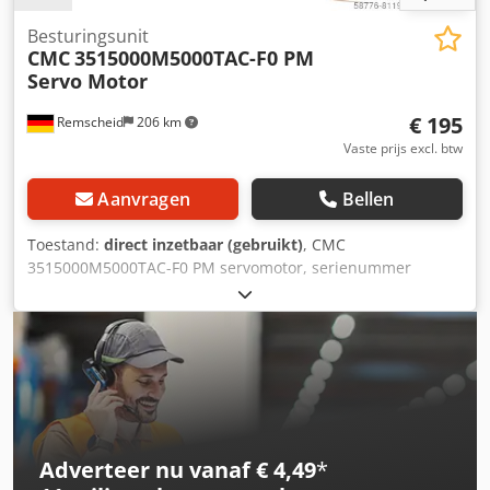
Besturingsunit
CMC
3515000M5000TAC-F0 PM
Servo Motor
€ 195
Remscheid
206 km
Vaste prijs excl. btw
Aanvragen
Bellen
Toestand:
direct inzetbaar (gebruikt)
, CMC
3515000M5000TAC-F0 PM servomotor, serienummer
volgens foto, gebruikt, normale gebruikssporen, 100%
functioneel, leveringsomvang volgens foto's Dcodpfei D
Hnmex Adyek
Adverteer nu vanaf € 4,49
*