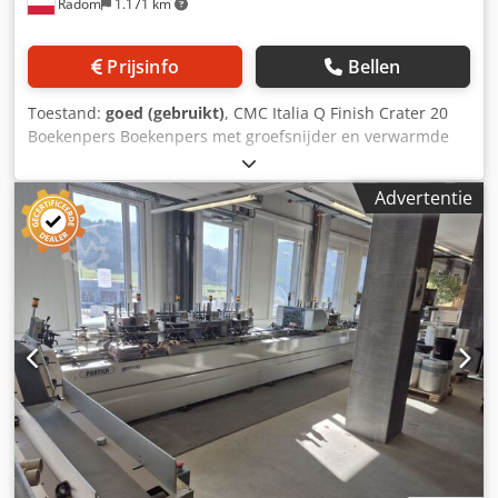
Radom
1.171 km
Prijsinfo
Bellen
Toestand:
goed (gebruikt)
, CMC Italia Q Finish Crater 20
Boekenpers Boekenpers met groefsnijder en verwarmde
drukplaten. Gefabriceerd door CMC, Italië. Technische
specificaties: Maximaal formaat: 420 x 500 x 80 mm
Advertentie
Gewicht: 420 kg Druk: 5000 kg Ingebouwde hydraulische
eenheid. Dcsdpfx Adozmu N Rjyok Automatische invoer
van boeken. Automatische formatherkenning.
Stroomvoorziening: 380V + perslucht.