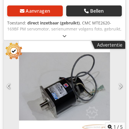
Aanvragen
Bellen
Toestand:
direct inzetbaar (gebruikt)
, CMC MTE2620-
169BF PM servomotor, serienummer volgens foto, gebruikt,
normale gebruikssporen, 100% functioneel,
leveringsomvang volgens foto's Dodpfx Aei D Hn Aodyock
Advertentie
1
/
5