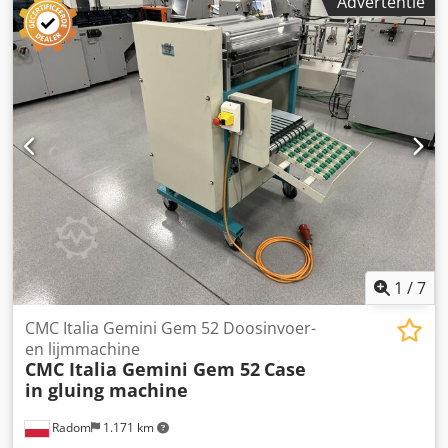
Advertentie
Centrehoogte: 240 mm Maximale werkdiameter (zonder
kopieerinrichting): 450 mm Kopieerinrichting met
handmatige voedingssluiting Steun voor guts Losse kop
Spilsnelheid (omw/min): 600/1000/1500/2000
Motorvermogen: 1,5 pk driefase Totale afmetingen (mm):
2430 x 730 x 1230 (h) Gewicht: 340 kg
1
/
7
CMC Italia Gemini Gem 52 Doosinvoer-
en lijmmachine
CMC Italia Gemini Gem 52
Case
in gluing machine
Radom
1.171 km