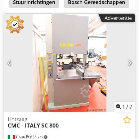
0
Stuurinrichtingen
Bosch Gereedschappen
Advertentie
1
/
7
Lintzaag
CMC - ITALY
SC 800
Cantù
635 km