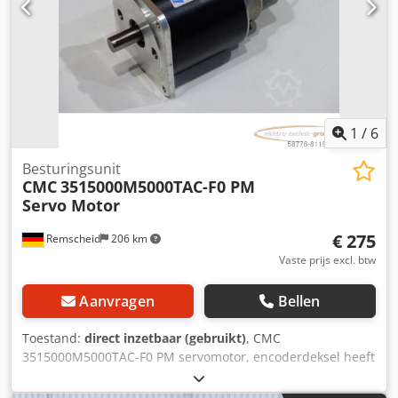
1
/
6
Besturingsunit
CMC
3515000M5000TAC-F0 PM
Servo Motor
€ 275
Remscheid
206 km
Vaste prijs excl. btw
Aanvragen
Bellen
Toestand:
direct inzetbaar (gebruikt)
, CMC
3515000M5000TAC-F0 PM servomotor, encoderdeksel heeft
een scheur zie foto, serienummer volgens foto, gebruikt,
normale gebruikssporen, 100% functioneel,