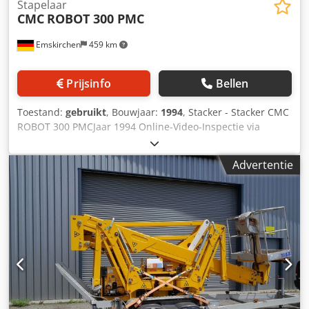
Stapelaar
CMC
ROBOT 300 PMC
Emskirchen
459 km
Prijsinfo
Bellen
Toestand:
gebruikt
, Bouwjaar:
1994
, Stacker - Stacker CMC
ROBOT 300 PMCJaar 1994 Online-Video-Inspectie via
Skype-Video Wij verheugen ons op uw bezoek - meer
machines op voorraad Djdpfx Ajh Ax Hijdyeck Onmiddellijk
Advertentie
beschikbaar - Kan geïnspecteerd worden Op voorraad
Emskirchen / Neurenberg - Kan getest worden