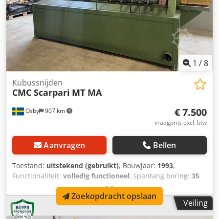
1
/
8
Kubussnijden
CMC Scarpari
MT MA
€ 7.500
Osby
907 km
vraagprijs excl. btw
Aanvragen
Bellen
Toestand:
uitstekend (gebruikt)
, Bouwjaar:
1993
,
Functionaliteit:
volledig functioneel
, spantang boring:
35
mm
, zaagblad diameter:
500 mm
, totaalgewicht:
4.500 kg
,
Zoekopdracht opslaan
tafel lengte:
4.000 mm
, positioneringsnauwkeurigheid:
1
Veiling
mm
, tafelbreedte:
150 mm
, werkbereik:
4.000 mm
, druk:
6
bar
, type ingangsstroom:
Airconditioning
, totale hoogte: