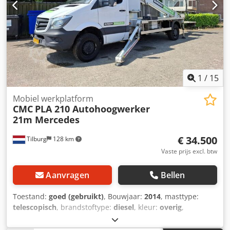
1
/
15
Mobiel werkplatform
CMC
PLA 210 Autohoogwerker
21m Mercedes
€ 34.500
Tilburg
128 km
Vaste prijs excl. btw
Aanvragen
Bellen
Toestand:
goed (gebruikt)
, Bouwjaar:
2014
, masttype:
telescopisch
, brandstoftype:
diesel
, kleur:
overig
,
Algemene informatie Kilometerstand: 92.626 km Kenteken:
VJ-350-F Technische informatie Djdpfxezlhmge Adyjck