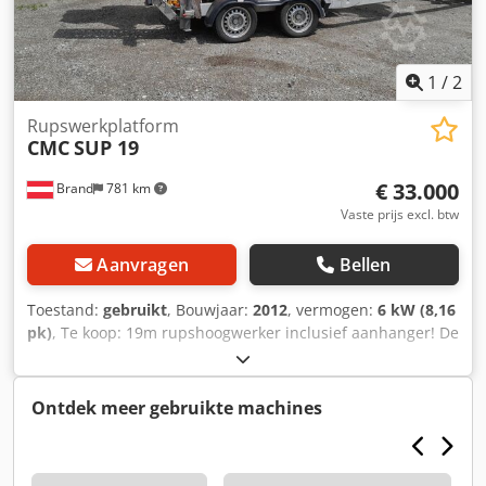
1
/
2
Rupswerkplatform
CMC
SUP 19
€ 33.000
Brand
781 km
Vaste prijs excl. btw
Aanvragen
Bellen
Toestand:
gebruikt
, Bouwjaar:
2012
, vermogen:
6 kW (8,16
pk)
, Te koop: 19m rupshoogwerker inclusief aanhanger! De
hoogwerker is een CMC SUP19 19m werkhoogte en tot 11m
zijdelings bereik! Diesel & 230V Nieuwe accu Bouwjaar:
2012 Inclusief Tima lichtgewicht aanhanger! Foto's volgen!
Ontdek meer gebruikte machines
Inruil van hoogwerkers mogelijk! Dodpfszdazuex Adyjck
Bruto: €40.000 Netto: €33.334