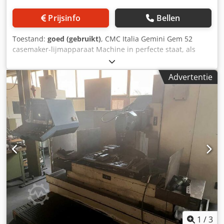
Prijsinfo
Bellen
Toestand:
goed (gebruikt)
, CMC Italia Gemini Gem 52
casemaker-lijmapparaat Machine in perfecte staat, als
nieuw. Gefabriceerd door CMC Italia, Italië. Dit
lijmapparaat maakt het mogelijk om lijm aan beide zijden
Advertentie
van het boekblok aan te brengen. Twee lijmunits, traploze
lijmdikte-instelling. Verchroomde rollen, verstelbare
lijmdikte. Zeer eenvoudig te reinigen. Werkbreedte: 520
mm Stroomvoorziening: 380 V Dedpfxezlggle Adyjck
Gewicht: 250 kg Gemaakt in Italië.
1
/
3