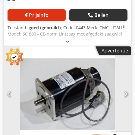
Prijsinfo
Bellen
Toestand:
goed (gebruikt)
, Code: 0443 Merk: CMC - ITALIË
Model: SC 800 - CE-norm Lintzaag met afgedekt zaagwiel
voor het zagen van hout, voor timmerwerk, meubels,
constructiedelen, kunststoffen, aluminium en andere
Advertentie
materialen – voldoet aan de CE-norm. Technische
specificaties: Diameter vliegwiel: 800 mm Afmetingen
werktafel: 710 x 1110 mm Zaaghoogte: 450 mm Lengte
zaagblad: 5620 mm Motorvermogen: 5,5 pk Totale
afmetingen: 1450 x 850 x 2400 mm (h) Gewicht: 580 kg
Dcsdpfx Aszlqrfsdysk