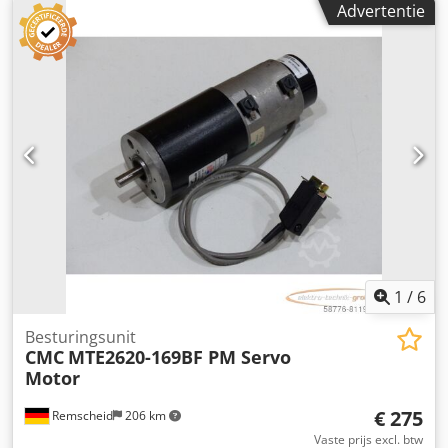
Advertentie
Versnellingsbak: handgeschakeld Aandrijving:
voorwielaandrijving Toelaatbaar totaalgewicht: 3.410 kg
Functioneel Hefcapaciteit: 200 kg Werkhoogte: 2.100 cm
CE-markering: ja Staat Technische staat: goed Optische
staat: goed Mercedes Sprinter met CMC PLA210 – bouwjaar
2014 – 92.626 km (oplopend) Bouwjaar: 2014
Kilometerstand: 92.626 km Type hefplatform: CMC PLA210
ChassismMerk: Mercedes-Benz Sprinter Werkhoogte: 21
meter Maximale belasting van de werkkorf: 200 kg
(inclusief 2 personen) Aansluiting voor werkkorf: 220 V
Totaalgewicht: 3.410 kg CE-gecertificeerd Prijs exclusief
btw.
1
/
6
Besturingsunit
CMC
MTE2620-169BF PM Servo
Motor
€ 275
Remscheid
206 km
Vaste prijs excl. btw