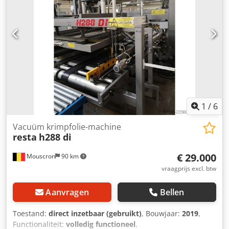
1
/
6
Vacuüm krimpfolie-machine
resta
h288 di
€ 29.000
Mouscron
90 km
vraagprijs excl. btw
Aanvragen
Bellen
Toestand:
direct inzetbaar (gebruikt)
, Bouwjaar:
2019
,
Functionaliteit:
volledig functioneel
,