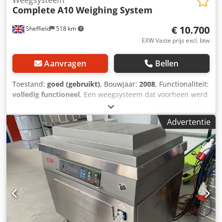
Complete
A10 Weighing System
€ 10.700
Sheffield
518 km
EXW Vaste prijs excl. btw
Aanvragen
Bellen
Toestand:
goed (gebruikt)
, Bouwjaar:
2008
, Functionaliteit:
volledig functioneel
, Een weegsysteem dat voorheen werd
gebruikt voor het verpakken van harde snoepjes, maar
geschikt is voor allerlei soorten snacks, zoetwaren, noten,
Advertentie
zaden, enz. Voorzien van de volgende apparatuur: 1 x AST-
2-1 roestvrijstalen bunker en trilgootsysteem met
handmatige schuif. Interne afmetingen bunker: 795 mm
lang x 795 mm breed. Totale afmetingen: 1100 mm lang x
880 mm breed x 1150 mm hoog. 1 x AST-3-5 roestvrijstalen
elevator met bakjes. Afmetingen per bakje: 380 mm lang x
115 mm breed x 60 mm hoog. Totale afmetingen: 2650 mm
lang x 680 mm breed x 3400 mm hoog. 1 x A10, 10-kops
multihead weger met touchscreen-bedieningspaneel en
1,6L gladde weegpannen. Programmeerbaar voor