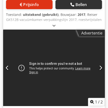
Prijsinfo
Bellen
Toestand:
uitstekend (gebruikt)
, Bouwjaar:
2017
, Reiser
GK512B vacuümkamer-verpakkingslijn 2017, roestvrijstalen
vacuümkamer-verpakkingslijn, bestaande uit Supervac GK
vacuümkamer, Supervac AT heetwater-krimptank en
Advertentie
Supervac BL15 droogtunnel, inclusief Supervac BG450
zakopener, 3-fase. Csdowtzd Rspfx Ai Reha
1
/
2