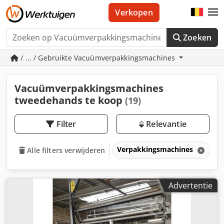
Verkopen
Zoeken
/ ... / Gebruikte Vacuümverpakkingsmachines
Vacuümverpakkingsmachines
tweedehands te koop
(19)
Filter
Relevantie
Verpakkingsmachines
V
Alle filters verwijderen
Advertentie