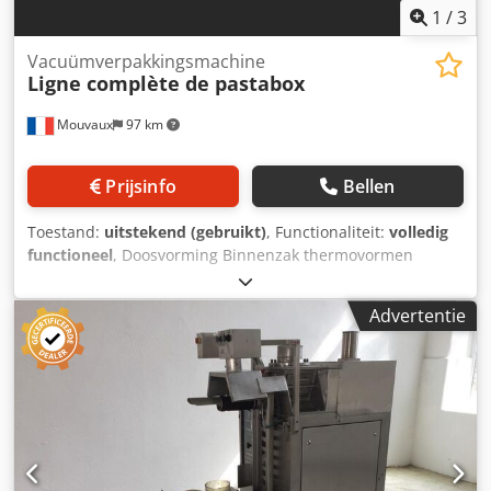
1
/
3
Vacuümverpakkingsmachine
Ligne complète de pastabox
Mouvaux
97 km
Prijsinfo
Bellen
Toestand:
uitstekend (gebruikt)
, Functionaliteit:
volledig
functioneel
, Doosvorming Binnenzak thermovormen
Deegvulling Bovenvulling Chodpfx Aiju Ivdte Roa
Verzegelen
Advertentie