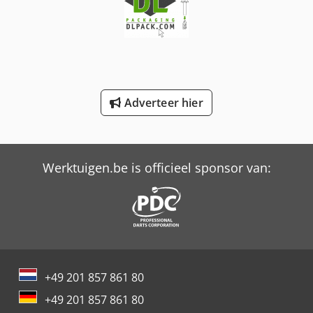
International 824
International 833
International 834
Adverteer hier
Job-Mann 200-35
Profi Press
Rse Pressurewasher
Werktuigen.be is officieel sponsor van:
Trailer And Tools
Valla 400 E
Walinga Agri-Vac
Walinga Agri-Vac 3510G Grain Vac
+49 201 857 861 80
+49 201 857 861 80