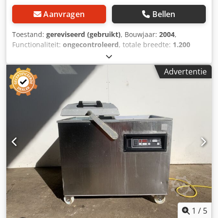
Aanvragen
Bellen
Toestand:
gereviseerd (gebruikt)
, Bouwjaar:
2004
,
Functionaliteit:
ongecontroleerd
, totale breedte:
1.200
mm
, totale lengte:
5.000 mm
, totale hoogte:
2.000 mm
,
producthoogte (min.):
850 mm
, foliebreedte:
420 mm
,
Advertentie
Machine kan harde en zachte folie verwerken, kan schalen
vormen, met productbegassing, met matrijskoeling of
alleen dieptrekken. Verschillende gereedschappen 1:1; 1:2;
1:3; ook snijwarenverpakking met peelhoek mogelijk.
Geleverd met volledig gereviseerde vacuümpomp. Tevens
circa 50 rollen folie inbegrepen. Machine moet uit het
pand, daarom speciale prijs voor alles: € 3.000,00 n.o.t.k.
Cedpfx Aisynnlcs Reha
1
/
5