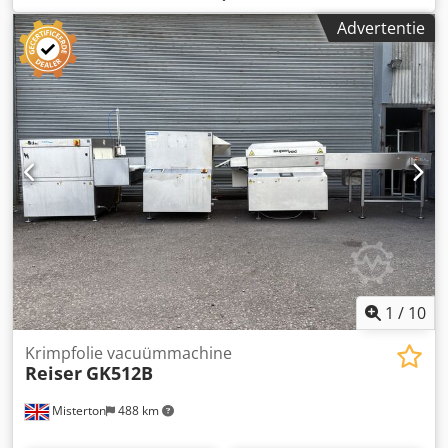
700mm x 500mm x 110mm, instelbare tijdschakelaar,
Advertentie
diverse matrijzen, 3Ph Cedpfxofg Agqo Ai Reha
1
/
10
Krimpfolie vacuümmachine
Reiser
GK512B
Misterton
488 km