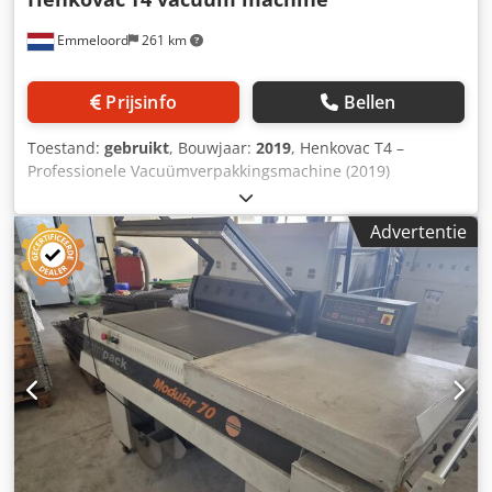
Bewezen ontwerp staat garant voor betrouwbare
Emmeloord
261 km
prestaties, zelfs na tientallen jaren gebruik. -
Gebruiksvriendelijke Bediening: Intuïtieve bediening en
overzichtelijk interface voor efficiënte workflow in
Prijsinfo
Bellen
industriële keukens. Technische Specificaties: - Fabrikant:
Howden Food Equipment B.V. - Model: H 1000 - Bouwjaar:
Toestand:
gebruikt
, Bouwjaar:
2019
, Henkovac T4 –
1997 - Machinecategorie: Industriële vacuümverpakkings-
Professionele Vacuümverpakkingsmachine (2019)
en sealmachine - Toepassingen: Voedselverwerking,
Betrouwbare vacuümprestaties met een robuuste
commerciële verpakking, houdbaarheidsverlenging Of het
bouwkwaliteit voor toepassingen in de
nu gaat om grootvolume productielijnen of specialistische
Advertentie
voedingsmiddelenindustrie. De Henkovac T4 is een
voedselverwerkingstoepassingen, de H 1000 levert
compacte maar krachtige tafelmodel
professionele vacuüm sealing prestaties, gecombineerd
vacuümverpakkingsmachine, ontworpen voor
met duurzaamheid, hygiëne en betrouwbaarheid. *
professionele voedselverwerkers, restaurants, slagerijen
Fabrikant: Henkovac * Model: H 1000
en commerciële keukens. Dankzij de hoogwaardige
vacuümpomp en intuïtieve bediening levert de T4
constante vacuümsealing voor een breed scala aan
producten. Technische Specificaties - Model: Henkovac T4
(Tafelmodel) - Bouwjaar: 2019 (ontwerp uit deze periode) -
Vacuümpompcapaciteit: 16 m³/uur – betrouwbare
capaciteit voor middelzware verpakkingsprocessen -