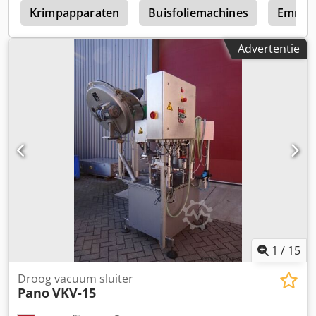
p
Krimpapparaten
Buisfoliemachines
Emmegi
Advertentie
1
/
15
Droog vacuum sluiter
Pano
VKV-15