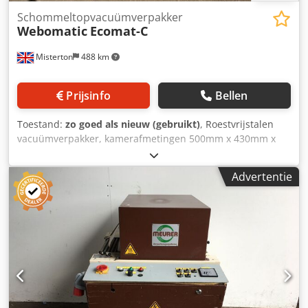
Schommeltopvacuümverpakker
Webomatic
Ecomat-C
Misterton
488 km
Prijsinfo
Bellen
Toestand:
zo goed als nieuw (gebruikt)
, Roestvrijstalen
vacuümverpakker, kamerafmetingen 500mm x 430mm x
100mm, sealbalken 400mm, timer / temp-bediening,
mobiel, 3Ph Chodpfjfhdt Hox Ai Rsa
Advertentie