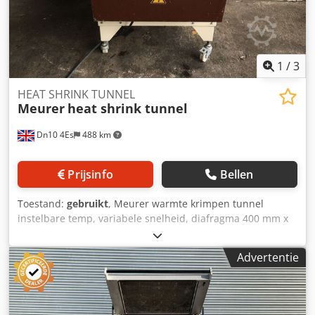
1
/
3
HEAT SHRINK TUNNEL
Meurer
heat shrink tunnel
Dn10 4Es
488 km
Prijsinfo
Bellen
Toestand:
gebruikt
, Meurer warmte krimpen tunnel
instelbare temp, variabele snelheid, diafragma 400 mm x
350 mm, mobiele frame, Cedsdmn Umspfx Ai Reha
Advertentie