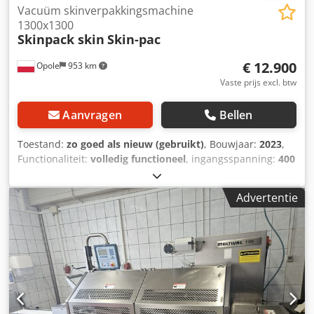
Vacuüm skinverpakkingsmachine
1300x1300
Skinpack skin
Skin-pac
€ 12.900
Opole
953 km
Vaste prijs excl. btw
Aanvragen
Bellen
Toestand:
zo goed als nieuw (gebruikt)
, Bouwjaar:
2023
,
Functionaliteit:
volledig functioneel
, ingangsspanning:
400
V
, foliebreedte:
1.340 mm
, ingangsfrequentie:
50 Hz
,
Skinpack-verpakkingsmachine, vervaardigd op speciale
Advertentie
bestelling vanwege maximale werkruimte. Nooit
aangesloten op een productielijn; niet gebruikt door
wijziging in het productaanbod. Volledig operationeel zoals
te zien is in de video. Maximale foliegrootte 1340 mm.
Maximale werktafelafmeting 1300x1300 mm. Totaal
vermogen 25 kW. Voeding 3x400V 50 Hz. Gewicht 600 kg.
Skin-pac skin skinpac Chodpfjyy Rl Dsx Ai Rja