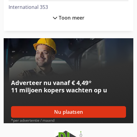
International 353
Toon meer
International 3688
International 433
International 453
International 533
International 553
Adverteer nu vanaf € 4,49
*
International 554
11 miljoen kopers
wachten op u
International 644
International 654
Nu plaatsen
International 724
*per advertentie / maand
International 743