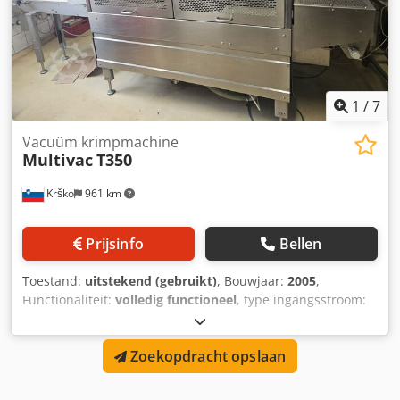
1
/
7
Vacuüm krimpmachine
Multivac
T350
Krško
961 km
Prijsinfo
Bellen
Toestand:
uitstekend (gebruikt)
, Bouwjaar:
2005
,
Functionaliteit:
volledig functioneel
, type ingangsstroom:
driefasig
, Uitstekende staat, weinig gebruikt. We spreken
Engels, Duits en ex Yu talen. Contact ook mogelijk via
Zoekopdracht opslaan
WatsApp Chjdpfx Aisvcnuvs Roa