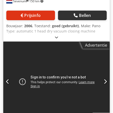
Sevenum
150 km
Prijsinfo
Bellen
Bouwjaar:
2006
, Toestand:
goed (gebruikt)
, Make: Pano
Type: automatic 1 head dry vacuum closing machine
Chodpfx Aioibba Re Rea Model: VKV-15 Serial number: 05-
122 Construction year: 2006 Capacity: up to 1.200 jars per
Advertentie
hour Frame: stainless steel 1.4301 (AISI 304) Power supply:
380 Volt – 50 Hz – 1,5 kW Features: stainless steel control
cabinet excluding conveyor including rotating magnetic
cap sorter including vacuum pump including safety
housing as-is or adjusted to customer needs