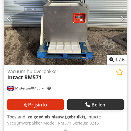
1
/
6
Vacuüm huidverpakker
Intact
RM571
Misterton
488 km
Prijsinfo
Bellen
Toestand:
zo goed als nieuw (gebruikt)
, Intacte
vacuümverpakker Model: RM571 Serieus: 8215
Roestvrijstalen vacuümhuidverpakker, kamerafmetingen