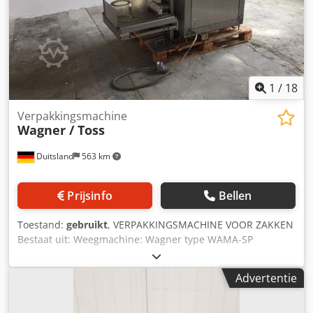
1
/
18
Verpakkingsmachine
Wagner / Toss
Duitsland
563 km
Prijsinfo
Bellen
Toestand:
gebruikt
, VERPAKKINGSMACHINE VOOR ZAKKEN
Bestaat uit: Weegmachine: Wagner type WAMA-SP
Compact, bouwjaar 1995 Transportband Chjdpfxsu Nu Hve
Ai Rea Zakkenvulmachine: DCE Sintamatic
Advertentie
Zakkensluitmachine: Toss type 780, bouwjaar 2002 *