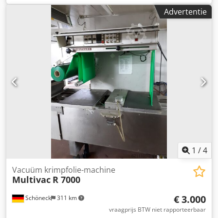
totale breedte:
1.100 mm
, totale lengte:
4.570 mm
, totale
Advertentie
hoogte:
2.060 mm
, Een verpakkingsmachine van het
bedrijf Smartvac die werd tentoongesteld op beurzen. -
Breedte onderfolie: 320(+2/+4) mm - Breedte bovenfolie:
302(+/-1) mm - Schillengte: 220 mm Cedeq H R Tajpfx Ai
Reha - Diepe trek: 100 mm - Machineontwerp voor
vacuümverpakkingen Maximale verpakkingsgrootte: 281 x
202 x 100 mm
1
/
4
Vacuüm krimpfolie-machine
Multivac
R 7000
€ 3.000
Schöneck
311 km
vraagprijs BTW niet rapporteerbaar