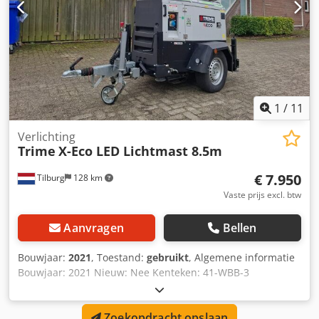
1
/
11
Verlichting
Trime
X-Eco LED Lichtmast 8.5m
€ 7.950
Tilburg
128 km
Vaste prijs excl. btw
Aanvragen
Bellen
Bouwjaar:
2021
, Toestand:
gebruikt
, Algemene informatie
Bouwjaar: 2021 Nieuw: Nee Kenteken: 41-WBB-3
Serienummer: 200210463 Aandrijflijn Aandrijving: Wiel
Motormerk: Kubota Brandstoftank: 110 liter Gewichten
Zoekopdracht opslaan
Leeggewicht: 985 kg Dcsdeylyfcjpfx Alfsk Functioneel