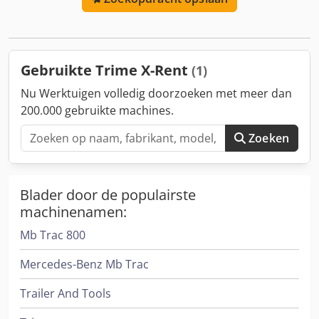
Uitschuifbare opbouw: Ja CE-markering: ja Staat Algemene
staat: zeer goed Technische staat: zeer goed Optische
staat: zeer goed Trime X-ECO LED-lichtmast Bouwjaar: 2021
Motor: Kubota Lamp: 6 x 160 W LED Hoogte: 8,5 m Gewicht:
Gebruikte Trime X-Rent
(1)
985 kg Afmetingen: 254 x 139 x 242 cm Zeer goed
onderhouden voertuig, twee stuks beschikbaar.
Nu Werktuigen volledig doorzoeken met meer dan
Nederlandse registratie.
200.000 gebruikte machines.
Zoeken
Blader door de populairste
machinenamen:
Mb Trac 800
Mercedes-Benz Mb Trac
Trailer And Tools