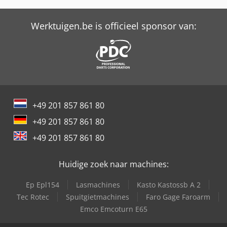
Trime X-Eco Led 4X150W
Trime X-Eco Led 4X300W
Werktuigen.be is officieel sponsor van:
Trime X-Eco Led 6X150W
Trime X-Hybrid
Trime X-Hybrid Mobile
+49 201 857 861 80
Trime X-Light
+49 201 857 861 80
Trime X-Light Led
+49 201 857 861 80
Trime X-Mast Led 4X150W
Huidige zoek naar machines:
Trime X-Mast Led 4X300W
Ep Epl154
Lasmachines
Kasto Kastossb A 2
Trime X-Mine Led
Tec Rotec
Spuitgietmachines
Faro Gage Faroarm
Emco Emcoturn E65
Trime X-Start