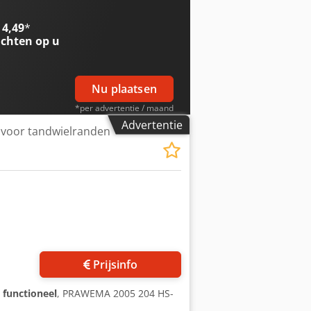
 4,49
*
chten op u
Nu plaatsen
*per advertentie / maand
Advertentie
voor tandwielranden
Vraag meer foto's aan
Prijsinfo
g functioneel
, PRAWEMA 2005 204 HS-