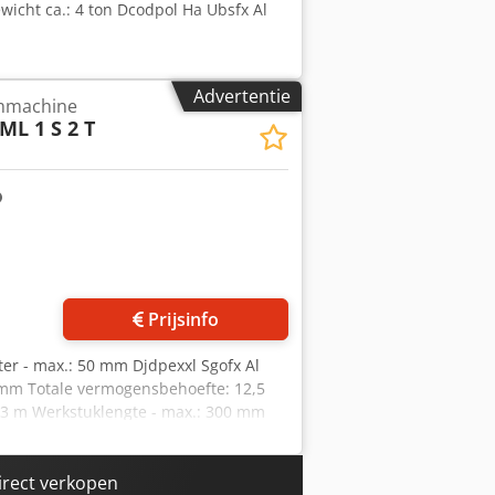
wicht ca.: 4 ton Dcodpol Ha Ubsfx Al
Advertentie
mmachine
ML 1 S 2 T
Prijsinfo
ter - max.: 50 mm Djdpexxl Sgofx Al
 mm Totale vermogensbehoefte: 12,5
2,3 m Werkstuklengte - max.: 300 mm
irect verkopen