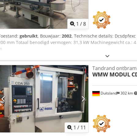
1
/
8
Toestand:
gebruikt
, Bouwjaar:
2002
, Technische details: Dcsdpfexc 
200 mm Totaal benodigd vermogen: 31,3 kW Machinegewicht ca.: 4 t 
m
Tandrand ontbram
WMW MODUL
C
Duitsland
302 km
1
/
11