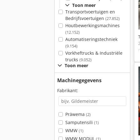
Toon meer
Transportvoertuigen en
Bedrijfsvoertuigen
(27.852)
Houtbewerkingsmachines
(12.152)
Automatiseringstechniek
(9.154)
Vorkheftrucks & Industriële
trucks
(9.052)
Toon meer
Machinegegevens
Fabrikant:
Präwema
(2)
Samputensili
(1)
WMW
(1)
WMW MODUL
(1)