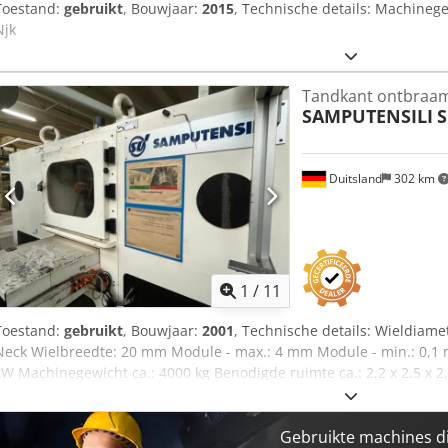
Toestand:
gebruikt
, Bouwjaar:
2015
, Technische details: Machinege
Njk
Tandkant ontbraa
SAMPUTENSILI
S
Duitsland
302 km
1
/
11
Toestand:
gebruikt
, Bouwjaar:
2001
, Technische details: Wieldiame
Neck Wielbreedte: 20 mm Module - max.: 4 mm Module - min.: 0,1
kW Machinegewicht ca.: 4000 kg Benodigde ruimte ca.: 2,2 x 2,5 x 
Gebruikte machines d