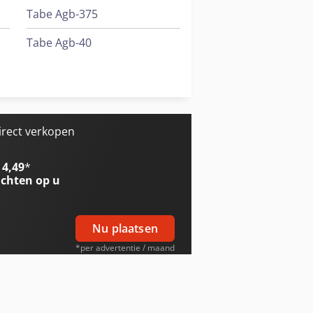
Tabe Agb-375
Tabe Agb-40
Telwin Nordika 3250
Trailer And Tools
irect verkopen
 4,49
*
chten op u
Nu plaatsen
*per advertentie / maand