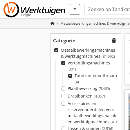
België
Metaalbewerkingsmachines & werktuigma
Categorie
Metaalbewerkingsmachines
& werktuigmachines
(31.992)
Vertandingsmachines
(301)
Tandkantenontbraammachi
(4)
Plaatbewerking
(5.469)
Draaibanken
(4.357)
Accessoires en
reserveonderdelen voor
metaalbewerkingsmachines
en werktuigmachines
(4.084)
Lassen & snijden
(2.536)