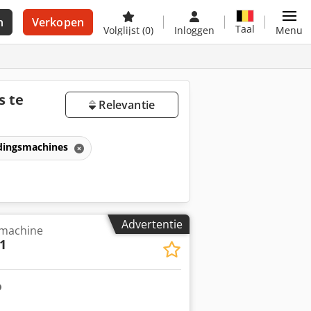
n
Verkopen
Taal
Volglijst
(0)
Inloggen
Menu
 te
Relevantie
dingsmachines
Advertentie
machine
1