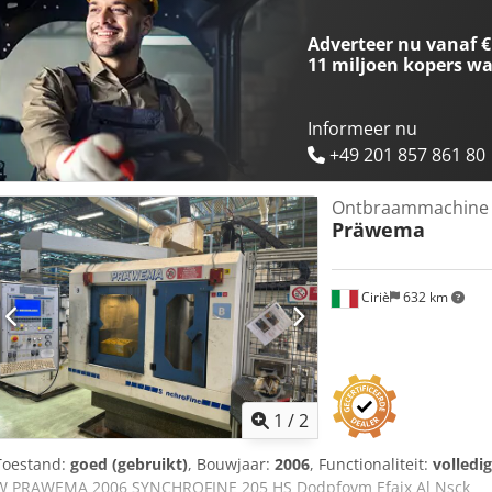
Adverteer nu vanaf €
11 miljoen kopers
wa
Informeer nu
+49 201 857 861 80
Ontbraammachine 
Präwema
Ciriè
632 km
1
/
2
Toestand:
goed (gebruikt)
, Bouwjaar:
2006
, Functionaliteit:
volledi
W PRAWEMA 2006 SYNCHROFINE 205 HS Dodpfovm Efajx Al Nsck