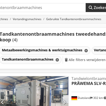
Zoeke
chines
Vertandingsmachines
Gebruikte Tandkantenontbraammachines
Tandkantenontbraammachines tweedehands
koop
(4)
Metaalbewerkingsmachines & werktuigmachines
Vertan
Tandkantenontbraammachines
Alle filters verwijderen
nes
Tandwielontbraam
PRÄWEMA
SLV-R
Duitsland
302 km