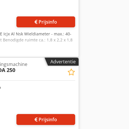
Prijsinfo
E Icjx Al Nsk Wieldiameter - max.: 40-
Benodigde ruimte ca.: 1,8 x 2,2 x 1,8
Advertentie
ingsmachine
DA 250
Prijsinfo