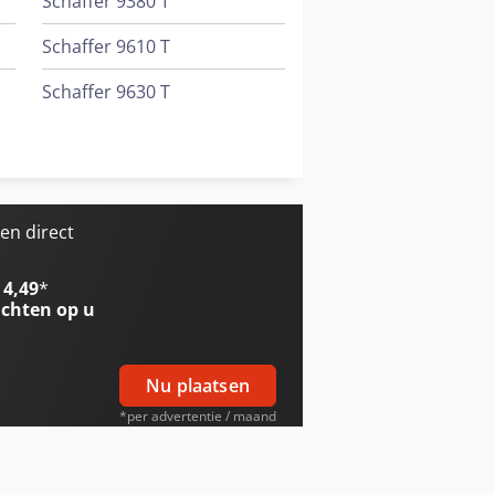
Schaffer 9380 T
Schaffer 9610 T
Schaffer 9630 T
Schaffer 9660 T
Trailer And Tools
en direct
 4,49
*
chten op u
Nu plaatsen
*per advertentie / maand