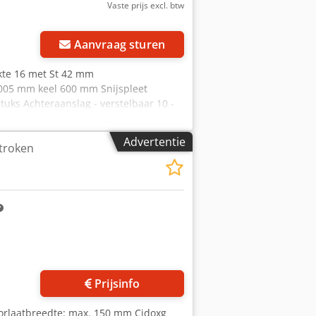
Vaste prijs excl. btw
Aanvraag sturen
kte 16 met St 42 mm
005 mm keel 600 mm Snijspleet
tuks Achteraanslag - verstelbaar 10 -
en vloer 800 mm Olie-inhoud 900 liter
rijfsspanning 380 V Accessoires:
Advertentie
troken
Prijsinfo
orlaatbreedte: max. 150 mm Cjdoxg