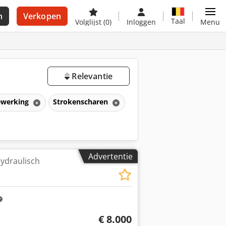
n
Verkopen
Taal
Volglijst
(0)
Inloggen
Menu
Relevantie
ewerking
Strokenscharen
Advertentie
hydraulisch
€ 8.000