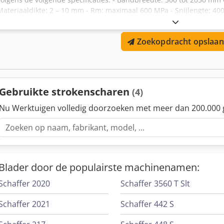
Materiaaldikte: 2 – 10 mm - Rm: maximaal 600 MPa - Snijlengte: 40
afhankelijk van de banddikte: - Dikte ≤ 5 mm: 36 m/min - Dikte ≥ 
Materiaalbreedte: 300 – 2.050 mm Materiaaldikte: 2–10 mm Lengte
Zoekopdracht opslaan
MPa
Gebruikte strokenscharen
(4)
Nu Werktuigen volledig doorzoeken met meer dan 200.000 
Blader door de populairste machinenamen:
Schaffer 2020
Schaffer 3560 T Slt
Schaffer 2021
Schaffer 442 S