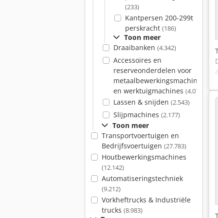
(233)
Kantpersen 200-299t
perskracht
(186)
Toon meer
Draaibanken
(4.342)
Accessoires en
reserveonderdelen voor
metaalbewerkingsmachines
en werktuigmachines
(4.079)
Lassen & snijden
(2.543)
Slijpmachines
(2.177)
Toon meer
Transportvoertuigen en
Bedrijfsvoertuigen
(27.783)
Houtbewerkingsmachines
(12.142)
Automatiseringstechniek
(9.212)
Vorkheftrucks & Industriële
trucks
(8.983)