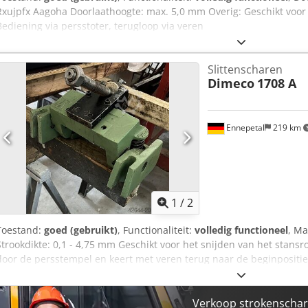
Rxujpfx Aagoha Doorlaathoogte: max. 5,0 mm Overig: Geschikt voor
Bediening via persstoter, terugloop via veren
Slittenscharen
Dimeco
1708 A
Ennepetal
219 km
1
/
2
Toestand:
goed (gebruikt)
, Functionaliteit:
volledig functioneel
, M
Strookdikte: 0,1 - 4,75 mm Geschikt voor het snijden van het stan
door de persstempel en keert met veren terug naar de beginposit
Verkoop strokenschar