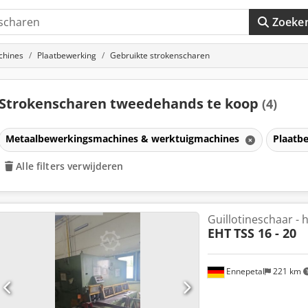
Zoeke
chines
Plaatbewerking
Gebruikte strokenscharen
Strokenscharen tweedehands te koop
(4)
Metaalbewerkingsmachines & werktuigmachines
Plaatb
Alle filters verwijderen
Guillotineschaar - 
EHT
TSS 16 - 20
Ennepetal
221 km