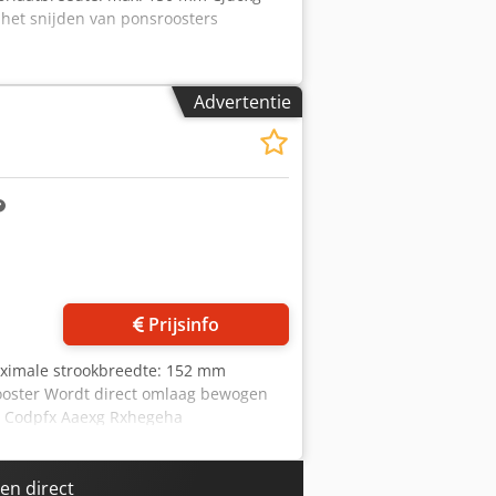
 het snijden van ponsroosters
Advertentie
Vraag meer foto's aan
Prijsinfo
aximale strookbreedte: 152 mm
srooster Wordt direct omlaag bewogen
ie Codpfx Aaexg Rxhegeha
en direct