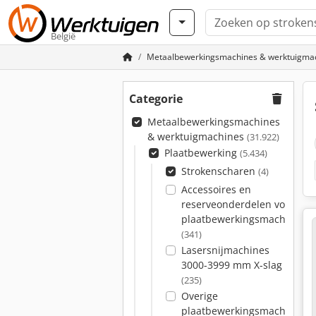
België
Metaalbewerkingsmachines & werktuigma
Categorie
Metaalbewerkingsmachines
& werktuigmachines
(31.922)
Plaatbewerking
(5.434)
Strokenscharen
(4)
Accessoires en
reserveonderdelen voor
plaatbewerkingsmachines
(341)
Lasersnijmachines
3000-3999 mm X-slag
(235)
Overige
plaatbewerkingsmachines