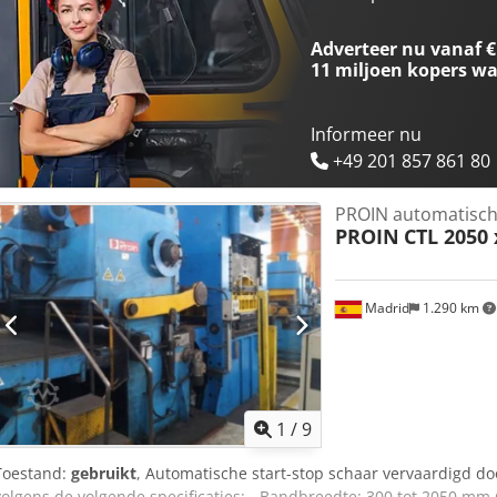
Adverteer nu vanaf €
11 miljoen kopers
wa
Informeer nu
+49 201 857 861 80
PROIN automatisch
PROIN
CTL 2050
Madrid
1.290 km
1
/
9
Toestand:
gebruikt
, Automatische start-stop schaar vervaardigd d
volgens de volgende specificaties: - Bandbreedte: 300 tot 2050 mm