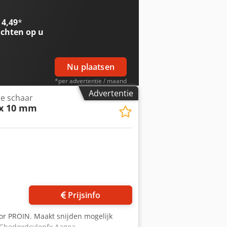
 4,49
*
chten op u
Nu plaatsen
*per advertentie / maand
Advertentie
e schaar
 x 10 mm
Prijsinfo
oor PROIN. Maakt snijden mogelijk
 Chedoxdcylepfx Aagea -