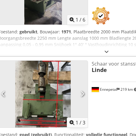
1
/
6
Toestand:
gebruikt
, Bouwjaar:
1971
, Plaatbreedte 2000 mm Plaatdi
Doorgangsbreedte 2250 mm Lengte aanslag 1000 mm Bladlengte 2
aanpassing 0,05 - 0,95 mm Snijhoek 1° 40' ° Vasthoudinrichting 10 s
1000 mm Tafel: 2500 x 700 Chodpfx Aasww Nccogea Tafelhoogte bov
Machinegewicht ca. 10 ton Benodigde ruimte ca. 3 x 2,3 x 2,3 m Bed
Schaar voor stanss
voetschakelaar, steunen, reservemessen
Linde
Ennepetal
219 km
1
/
3
Toestand:
goed (gebruikt)
, Functionaliteit:
volledig functioneel
, Do