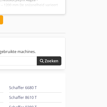
0 – 1200 mm De snijsnelheid varieert
5 mm en ≤ 10 mm: 18 m/min
: 400 – 12.000 mm Rm: Maximaal 600
gebruikte machines.
Zoeken
Schaffer 6680 T
Schaffer 8610 T