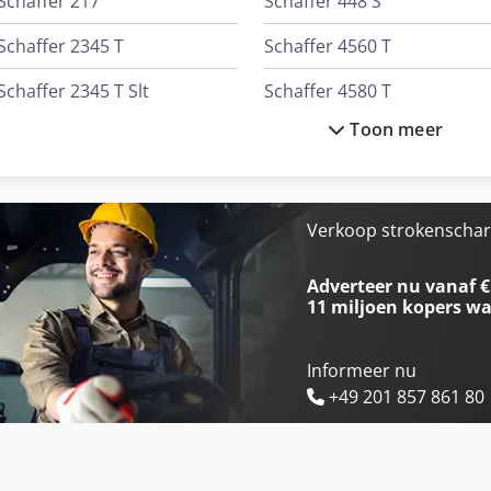
Schaffer 217
Schaffer 448 S
Schaffer 2345 T
Schaffer 4560 T
Schaffer 2345 T Slt
Schaffer 4580 T
Toon meer
Schaffer 326 S
Schaffer 460 T
Schaffer 336 S
Schaffer 5680 T
Schaffer 345 S
Schaffer 6370 T
Verkoop strokenschar
Schaffer 3560 T
Schaffer 6390 T
Adverteer nu vanaf €
11 miljoen kopers
wa
Informeer nu
+49 201 857 861 80