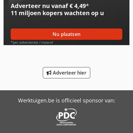
Adverteer nu vanaf € 4,49
*
International 453
11 miljoen kopers
wachten op u
International 533
International 553
Nu plaatsen
International 554
*per advertentie / maand
International 644
International 654
Adverteer hier
International 743
International 824
Werktuigen.be is officieel sponsor van:
International 833
International 834
International 844 S