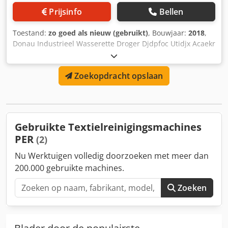
Prijsinfo
Bellen
Toestand:
zo goed als nieuw (gebruikt)
, Bouwjaar:
2018
,
Donau Industrieel Wasserette Droger Djdpfoc Utidjx Acaekr
Krachtige droger met condesator voor hotels, pensioenen
en grote gezinnen We hebben ook een geschikte
Zoekopdracht opslaan
wasmachine 32 Ah-verbinding TOP VOORWAARDEN KAN
ONMIDDELLIJK IN GEBRUIK WORDEN GENOMEN MET
VRAGEN KUNT U AANKONDIGEN VIELLENDAN VOORAF
Gebruikte Textielreinigingsmachines
PER
(2)
Nu Werktuigen volledig doorzoeken met meer dan
200.000 gebruikte machines.
Zoeken