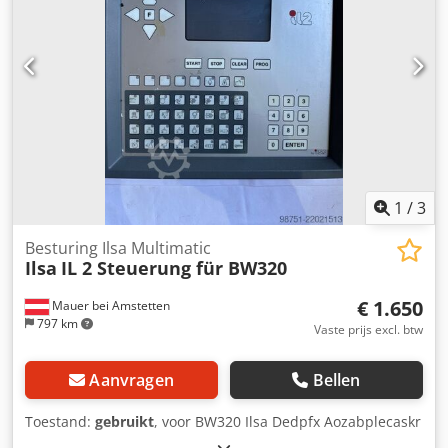
1
/
3
Besturing Ilsa Multimatic
Ilsa
IL 2 Steuerung für BW320
€ 1.650
Mauer bei Amstetten
797 km
Vaste prijs excl. btw
Aanvragen
Bellen
Toestand:
gebruikt
, voor BW320 Ilsa Dedpfx Aozabplecaskr