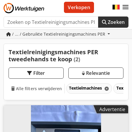
Verkopen
Zoeken
/ ... / Gebruikte Textielreinigingsmachines PER
Textielreinigingsmachines PER
tweedehands te koop
(2)
Filter
Relevantie
Textielmachines
Textie
Alle filters verwijderen
Advertentie