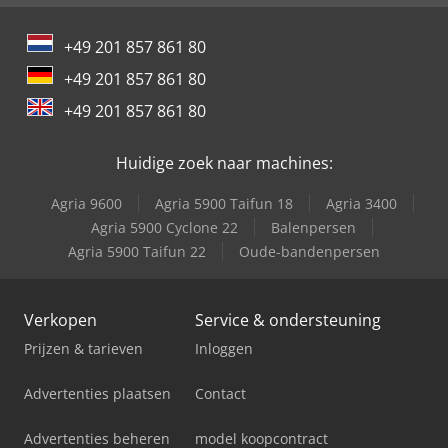
Job-Mann 200-35
+49 201 857 861 80
Oil & Steel
+49 201 857 861 80
Schaffer 2345 T
+49 201 857 861 80
Trailer And Tools
Huidige zoek naar machines:
Agria 9600
Agria 5900 Taifun 18
Agria 3400
Agria 5900 Cyclone 22
Balenpersen
Agria 5900 Taifun 22
Oude-bandenpersen
Verkopen
Service & ondersteuning
Prijzen & tarieven
Inloggen
Advertenties plaatsen
Contact
Advertenties beheren
model koopcontract