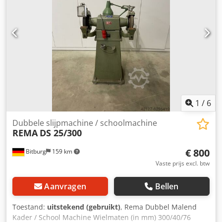
1
/
6
Dubbele slijpmachine / schoolmachine
REMA
DS 25/300
€ 800
Bitburg
159 km
Vaste prijs excl. btw
Aanvragen
Bellen
Toestand:
uitstekend (gebruikt)
, Rema Dubbel Malend
Kader / School Machine Wielmaten (in mm) 300/40/76