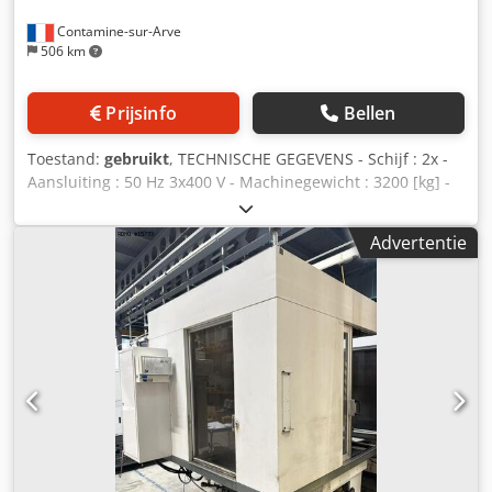
Contamine-sur-Arve
506 km
Prijsinfo
Bellen
Toestand:
gebruikt
, TECHNISCHE GEGEVENS - Schijf : 2x -
Aansluiting : 50 Hz 3x400 V - Machinegewicht : 3200 [kg] -
Bedrijfsuren onder stroom : 94.787 [uur] Codsw Ulnhjpfx
Aa Ueha - Schijfdiaameter : 700 [mm] - Schijfhoogte : 200
Advertentie
[mm] - Maximale werkstukhoogte : 100 [mm]