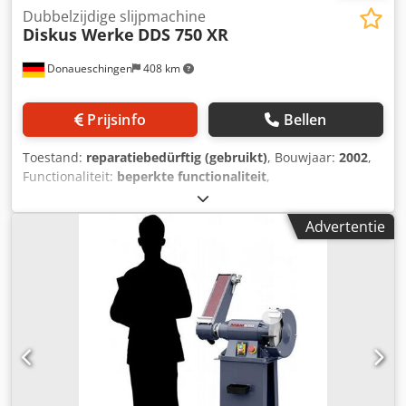
Dubbelzijdige slijpmachine
Diskus Werke
DDS 750 XR
Donaueschingen
408 km
Prijsinfo
Bellen
Toestand:
reparatiebedürftig (gebruikt)
, Bouwjaar:
2002
,
Functionaliteit:
beperkte functionaliteit
,
machine-/voertuignummer:
2053
, Te koop is een gebruikte
Diskus vlakslijpmachine DDS 750 XR, bouwjaar 2002. De
Advertentie
storing betreft de Diskus IONIOC meetautomaat computer,
verder is de machine bedrijfsvaardig. Bezichtiging onder
stroom op locatie in Remscheid is mogelijk. Chsdpfx Aaoza
Thto Usa