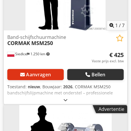
1
/
7
Band-schijfschuurmachine
CORMAK
MSM250
€ 425
Siedlce
1.250 km
Vaste prijs excl. btw
Aanvragen
Bellen
Toestand:
nieuw
, Bouwjaar:
2026
, CORMAK MSM250
bandschijfslijpmachine met onderstel – professionele
machine voor veelzijdige toepassingen De multifunctionele
bandschijfslijpmachine CORMAK MSM250 is een moderne
Advertentie
en efficiënte gecombineerde bandschijfslijpmachine,
ontworpen voor industriële, werkplaats- en
houtbewerkingsdoeleinden. Dankzij de combinatie van
band- en schijffuncties biedt het toestel maximale