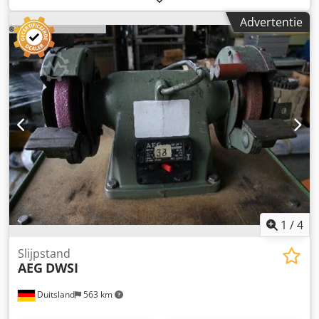
benodigd vermogen: 90 kW Machinegewicht ca.: 13 t
Advertentie
Spindelaandrijving: Slijpspindel 1: 37 kW
Spindelaandrijving: Slijpspindel 2: 37 kW Slijpmachine voor
het voorslijpen van drijfstangen Met 2 reserve
spindelmotoren *
1
/
4
Slijpstand
AEG
DWSI
Duitsland
563 km