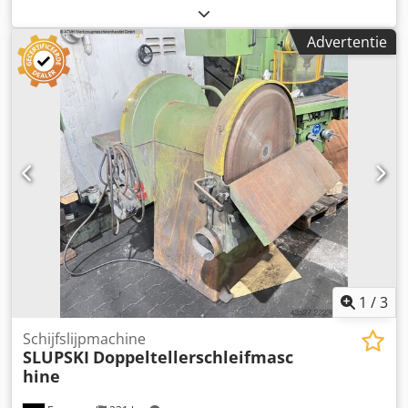
Vermogen (in KW): 1,8 Snelheid (rpm): 1450 Chsdshaf
Ndopfx Aa Uea Spanning: 380 Volt Lamp Shields Plaats: Ex-
Advertentie
voorraad 54634 Bitburg - onmiddellijk beschikbaar -
1
/
3
Schijfslijpmachine
SLUPSKI
Doppeltellerschleifmasc
hine