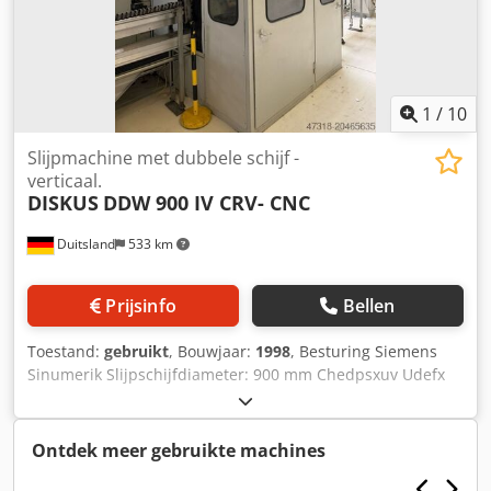
1
/
10
Slijpmachine met dubbele schijf -
verticaal.
DISKUS
DDW 900 IV CRV- CNC
Duitsland
533 km
Prijsinfo
Bellen
Toestand:
gebruikt
, Bouwjaar:
1998
, Besturing Siemens
Sinumerik Slijpschijfdiameter: 900 mm Chedpsxuv Udefx
Aa Uoa Slijpschijfbreedte: 20-80 mm Naar onze inschatting
verkeert de machine in een goede gebruikte staat. Er zijn 2
machines beschikbaar. Accessoires, afgebeelde
Ontdek meer gebruikte machines
gereedschappen en opspangereedschappen maken alleen
deel uit van de levering indien dit in de aanvullende