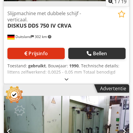
1
/
19
Slijpmachine met dubbele schijf -
verticaal.
DISKUS
DDS 750 IV CRVA
Duitsland
302 km
Prijsinfo
Bellen
Toestand:
gebruikt
, Bouwjaar:
1990
, Technische details:
littens zelfwerkend: 0,0025 - 0,05 mm Totaal benodigd
vermogen: 100 kW Verstelweg van de slijpspindelschuif:
150 mm Machinegewicht ca.: 17 t Slijpspindelaandrijving:
Advertentie
2 x 37 kW Slijpbreedte: 30-150 mm Omtreksnelheid: 34
m/sec Werkstuksnelheid: 60 - 300 mm/sec. Slijphoogte: 70
mm Diameter slijpschijf: 750 mm Cedpfx Aaevnmnrj Uoha
Slijpgereedschap: 750 x 75 x 350 mm Toerental slijpschijf:
870 tpm. Werkstukdiameter - max.: 250 mm