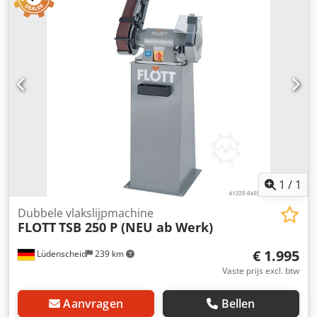
mm Maximale slijpbreedte (indrukslijpen): 300 mm
Maximale materiaaldikte (indrukslijpen): 80 mm Slijpspil 1
vermogen: 48 kW Slijpspil 2 vermogen: 48 kW Maximale
omtreksnelheid slijpschijf: 63 m/s Koelmiddeltoevoer: via
spilcentrum Aanvoertype: roterende aanvoer
Aanvoersnelheid bereik: 20 mm/min tot 240 mm/min
Besturingssysteem: Siemens 840 D CNC Totale
machinehoogte: ca. 3.100 mm Chsdpfowwrqcex Aa Usa
Totaal gewicht: ca. 13.000 kg Benodigde vloeroppervlak:
lengte ca. 4.900 mm, breedte ca. 5.000 mm
Constructiekenmerken: driehoekig stijf frame, lineair
geleide spindels, 16 CNC-assen, centrale smering,
koelmiddel filtratie
1
/
1
Dubbele vlakslijpmachine
FLOTT
TSB 250 P (NEU ab Werk)
€ 1.995
Lüdenscheid
239 km
Vaste prijs excl. btw
Aanvragen
Bellen