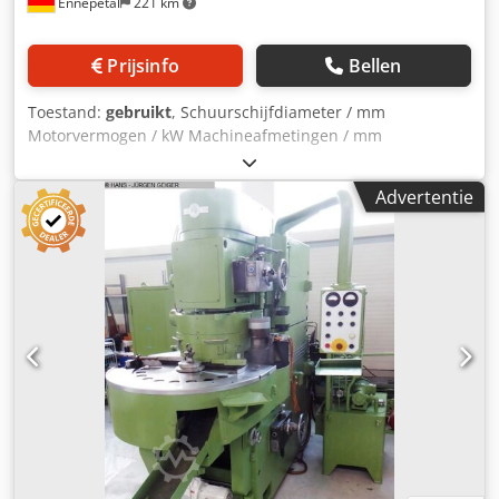
Ennepetal
221 km
Prijsinfo
Bellen
Toestand:
gebruikt
, Schuurschijfdiameter / mm
Motorvermogen / kW Machineafmetingen / mm
Chedpjzhxm Nsfx Aa Uea Machinegewicht ca. / kg Te koop:
schuurmachine / schijfschuurmachine Te koop
Advertentie
aangeboden: een gebruikte industriële dubbele
schijfschuurmachine in robuuste uitvoering. Solide
gietijzeren constructie Ideaal voor metaalbewerking en
werkplaats Gebruikt, met gebruikelijke gebruikssporen
Machine komt uit industrieel gebruik Typeplaatje aanwezig
(Fabrikant: Slupski Zaklad Przemyslu Maszynowego
Lesnictwa) De machine wordt vanwege de leeftijd
uitdrukkelijk als gebruikt verkocht. Bezichtiging mogelijk op
afspraak. Bij vragen of interesse graag even contact
opnemen.