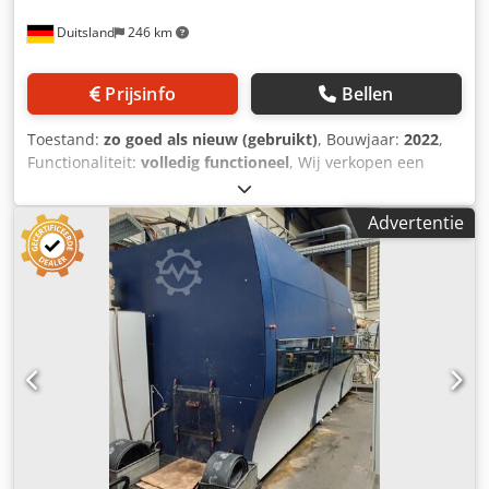
oppervlakteafwerking. Het aantal toeren zorgt voor de
Duitsland
246 km
optimale slijpsnelheid voor diverse materialen. Het
motorvermogen van 0,9 kW zorgt voor een efficiënte
materiaalafname en snelle realisatie van de gewenste
Prijsinfo
Bellen
resultaten. Ontworpen voor gebruik met een spanning van
400 V, wat een stabiele stroomvoorziening en een
Toestand:
zo goed als nieuw (gebruikt)
, Bouwjaar:
2022
,
efficiënte werking garandeert. Ongeacht het soort
Functionaliteit:
volledig functioneel
, Wij verkopen een
materiaal, of het nu hout, metaal of kunststof is, deze
weinig gebruikte, volledig functionele en uitstekend
schuurmachine voldoet aan al uw eisen. Uitgerust met een
uitgeruste remschijfslijpmachine van BUDERUS. De
slijpschijf met een afmeting van 200x32 mm, maakt hij het
Advertentie
machine is momenteel nog in productie en kan onder
effectief slijpen van grotere oppervlakken mogelijk. Een
spanning worden gedemonstreerd. Buderus
belangrijk aspect dat van invloed is op de
remschijfslijpmachine, type BDG220 2A SL Technische
arbeidsveiligheid zijn de kunststof deksels van de Cormak
gegevens: Max. werkstukdiameter: 440 mm Max.
M200S slijpmachine. De afschermingen bieden niet alleen
werkstukhoogte: 150 mm Max. zwenkdiameter boven de
bescherming tegen vonken, maar zijn ook lichtgewicht en
tafel: 500 mm Werkstukspiltoerentallen, NC-
toch duurzaam, waardoor ze gemakkelijker te
programmeerbaar: 0 – 1.000 t/min Machineopbouw:
manoeuvreren zijn en de vermoeidheid van de machinist
Vlakslipspindels op verticale toevoeras, gemonteerd op
wordt verminderd. Bovendien zorgt het intuïtieve
horizontale rijzuilas; werkstukspil gemonteerd op
bedieningspaneel voor gemak en gebruiksgemak. Als u op
wisseltafel voor optioneel gelijktijdig beladen tijdens
zoek bent naar een professioneel slijpgereedschap dat
hoofdwerktijd. Chsdpfjy Drh Ujx Aa Uja
betrouwbaarheid, hoge prestaties en precisie biedt, dan is
Werkstukafmetingen: diameter tot ca. 450 mm Besturing: