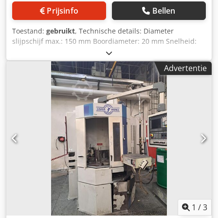
Prijsinfo
Bellen
Toestand:
gebruikt
, Technische details: Diameter
slijpschijf max.: 150 mm Boordiameter: 20 mm Snelheid:
3000 rpm Aantal stations: 2 stuks Totaal benodigd
vermogen: 250 watt Gewicht: 30 kg Benodigde ruimte
Advertentie
ongeveer: L:0.56xB:0.46xH:1.15 m Technische gegevens: -
Motor AEG 150/250A-50Hz, 220/380V, aansluitstekker CEE
16 Chsdeu Ngtnjpfx Aa Uja apparatuur: - met onderbouw *
1
/
3