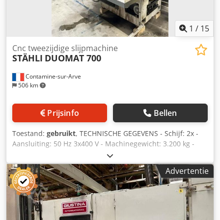
1
/
15
Cnc tweezijdige slijpmachine
STÄHLI
DUOMAT 700
Contamine-sur-Arve
506 km
Prijsinfo
Bellen
Toestand:
gebruikt
, TECHNISCHE GEGEVENS - Schijf: 2x -
Aansluiting: 50 Hz 3x400 V - Machinegewicht: 3.200 kg -
Bedrijfsuren onder spanning: 99.287 uur - Schijfdiameter:
700 mm - Schijfhoogte: 200 mm - Maximale
Advertentie
werkstukhoogte: 100 mm ACCESSOIRES - Afzuiging: 1 -
Koelvloeistoftank: 1 Chodpfjw Ulnbjx Aa Uoa - Hydraulische
unit: 1 - Gereedschap: 1 - Opvangbak: 1