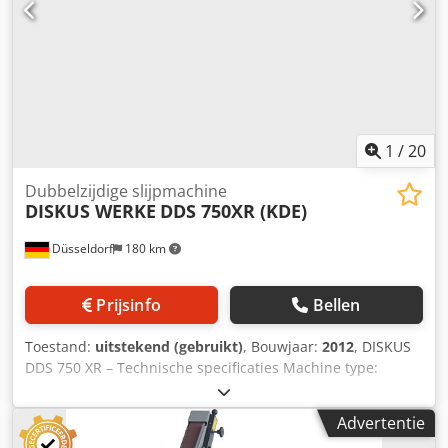
Aansluitvermogen ca. 52 kW Revisie van alle units met
ombouw naar nieuw 4-punts lager tussen 2021 en 2023.
Speciale prijs 25.000 EURO, netto -vrij beladen
vrachtwagen-. Neem contact met ons op voor meer
informatie en foto's via mail(at) of *
1
/
20
Dubbelzijdige slijpmachine
DISKUS WERKE
DDS 750XR (KDE)
Düsseldorf
180 km
Prijsinfo
Bellen
Toestand:
uitstekend (gebruikt)
, Bouwjaar:
2012
, DISKUS
DDS 750 XR – Technische specificaties Machine type:
verticale dubbelzijdige schuurmachine Model: DDS 750 XR
Slijpschijfdiameter: 750 mm Maximale slijpbreedte
Advertentie
(doorvoer): 180 mm Maximale materiaaldikte (doorvoer): 30