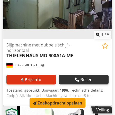
1
/
5
Slijpmachine met dubbele schijf -
horizontaal
THIELENHAUS
MD 900A1A-ME
Duitsland
302 km
Prijsinfo
Bellen
Toestand:
gebruikt
, Bouwjaar:
1996
, Technische details:
Codpfx Ajizldxsa Ueha Machinegewicht ca.: 15 ton
Zoekopdracht opslaan
Veiling