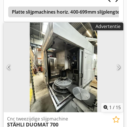
informatie is vermeld. Wijzigingen en fouten in de
P
technische gegevens en informatie, alsmede tussentijdse
Platte slijpmachines horiz. 400-699mm slijplengte
verkoop voorbehouden!
Advertentie
1
/
15
Cnc tweezijdige slijpmachine
STÄHLI
DUOMAT 700