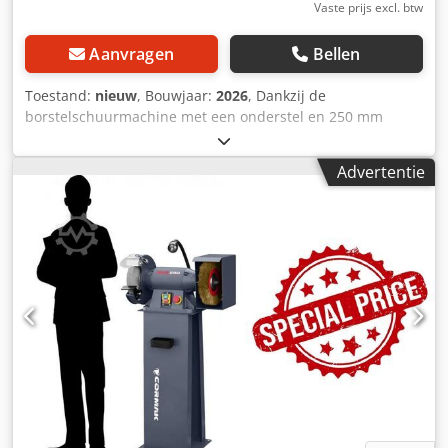
Vaste prijs excl. btw
Aanvragen
Bellen
Toestand:
nieuw
, Bouwjaar:
2026
, Dankzij de
borstelschuurmachine met een onderstel en 250 mm
staalborstels in de set is dit model ideaal voor zowel
professioneel gebruik als voor doe-het-zelvers. De stabiele
Advertentie
en stevige constructie zorgt voor een stille en trillingsvrije
werking. Beschrijving van de CORMAK BMS2080
dubbelborstelslijper Het rotorontwerp is gebaseerd op
lagers van 's werelds beste fabrikant NSK, wat zorgt voor
een stille en soepele werking en een lange levensduur van
het apparaat. Krachtige aandrijfmotor met hoog koppel
Hoofdschakelaar en paddestoelveiligheidsschakelaar
Cedpfx Aasvlkm Tj Uoha Verstelbare, stevige standaards
houden het werkstuk op zijn plaats Stevige, stabiele basis
met gereedschapskast Uitgerust met zuigmonden met een
diameter van Ø 10 mm. 50 mm, met de mogelijkheid om
een uitlaatsysteem aan te sluiten Technische parameters
van de BMS2080-slijpmachine MAAISCHIJF FORMAAT 250 x