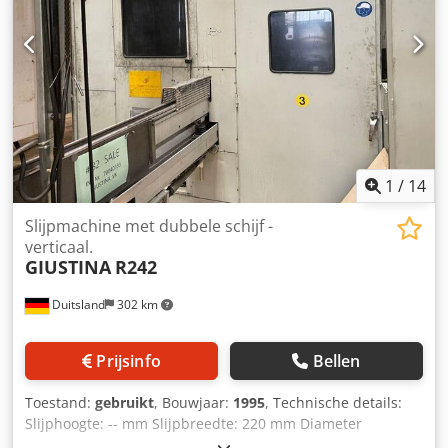
1
/
14
Slijpmachine met dubbele schijf -
verticaal.
GIUSTINA
R242
Duitsland
302 km
Prijsinfo
Bellen
Toestand:
gebruikt
, Bouwjaar:
1995
, Technische details:
Slijphoogte: -- mm Slijpbreedte: 220 mm Diameter
slijpschijf: 762 mm Cedpfx Aswi Nh Nja Ujha Totaal