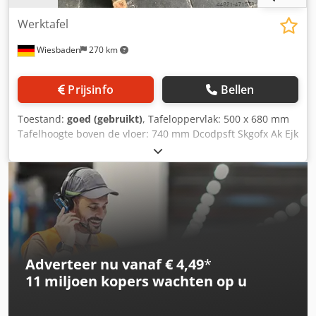
Werktafel
Wiesbaden
270 km
Prijsinfo
Bellen
Toestand:
goed (gebruikt)
, Tafeloppervlak: 500 x 680 mm
Tafelhoogte boven de vloer: 740 mm Dcodpsft Skgofx Ak Ejk
Gewicht:
Adverteer nu vanaf € 4,49
*
11 miljoen kopers
wachten op u