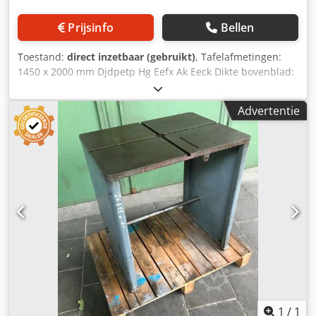
Prijsinfo
Bellen
Toestand:
direct inzetbaar (gebruikt)
, Tafelafmetingen:
1450 x 2000 mm Djdpetp Hg Eefx Ak Eeck Dikte bovenblad:
40 mm Tafelhoogte boven vloer: 800 mm Gewicht: ca. 1200
kg
Advertentie
1
/
1