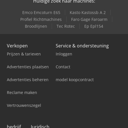
Huidige zoek naar machines:
Emco Emcoturn E65
Kasto Kastossb A 2
Profiel Richtmachines
Faro Gage Faroarm
Broodlijnen
Tec Rotec
Ep Epl154
Verkopen
Service & ondersteuning
Prijzen & tarieven
Inloggen
Advertenties plaatsen
Contact
Advertenties beheren
model koopcontract
Reclame maken
Vertrouwenszegel
bedrijf
Juridisch