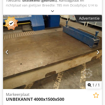
Toestand:
uitstekend (gebruikt)
, Aanslagplaat en
richtplaat van gietijzer Breedte: 785 mm Dcodpfxjxc U H Io
Ak Eek Diepte: 595 mm Hoogte: 153 mm Totale hoogte: 810
mm Gewicht: 330 kg met pallet
Advertentie
1
/
1
Markeerplaat
UNBEKANNT
4000x1500x500