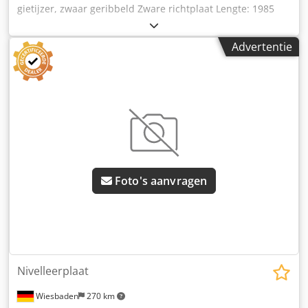
gietijzer, zwaar geribbeld Zware richtplaat Lengte: 1985
mm Dedpfx Aokpwuxsk Ejck Breedte: 1000 mm Dikte met
ribben: 220 mm Werkhoogte: 860 mm Plaatdikte: ca. 35
Advertentie
mm over de gehele lengte - 4 in hoogte verstelbare poten
Gewicht: 1050 kg
Foto's aanvragen
Nivelleerplaat
Wiesbaden
270 km