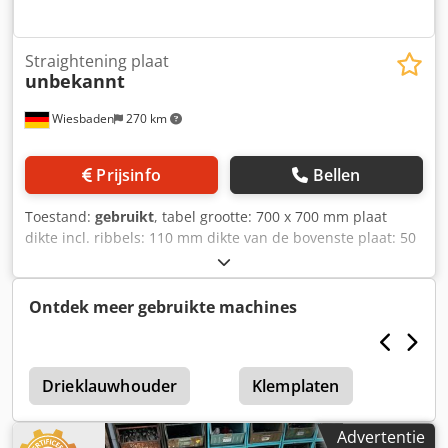
Straightening plaat
unbekannt
Wiesbaden
270 km
Prijsinfo
Bellen
Toestand:
gebruikt
, tabel grootte: 700 x 700 mm plaat
dikte incl. ribbels: 110 mm dikte van de bovenste plaat: 50
mm tafelhoogte over base: 780 mm gewicht: 250 kg
Dcodpob Nxnysfx Ak Ejk
Ontdek meer gebruikte machines
Drieklauwhouder
Klemplaten
Advertentie