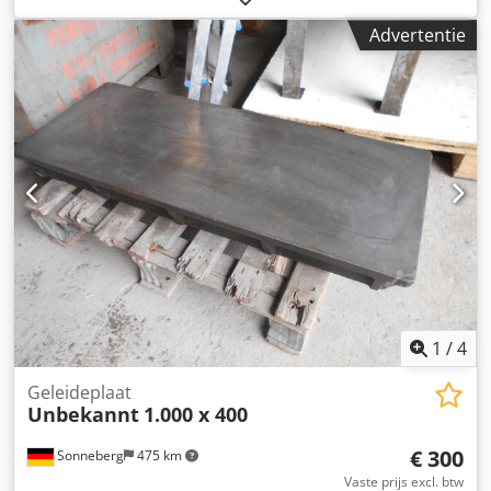
richtplaat Lengte 1000 mm Breedte 800 mm Dikte 28/125
Advertentie
mm Werkhoogte ca. 850 mm - Poten met stelschroeven
voor het uitrichten van de plaat Dcsdpfx Aked N H Dbs Ejk
Gewicht 370 kg Goede oppervlakte
1
/
4
Geleideplaat
Unbekannt
1.000 x 400
€ 300
Sonneberg
475 km
Vaste prijs excl. btw