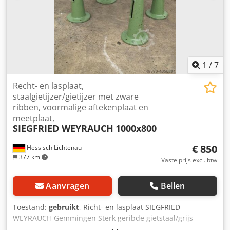
1
/
7
Recht- en lasplaat,
staalgietijzer/gietijzer met zware
ribben, voormalige aftekenplaat en
meetplaat,
SIEGFRIED WEYRAUCH
1000x800
€ 850
Hessisch Lichtenau
377 km
Vaste prijs excl. btw
Aanvragen
Bellen
Toestand:
gebruikt
, Richt- en lasplaat SIEGFRIED
WEYRAUCH Gemmingen Sterk geribde gietstaal/grijs
gietijzer Voormalige afteken- en meetplaat Zware