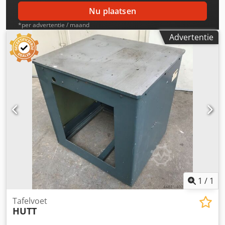
Nu plaatsen
*per advertentie / maand
Advertentie
1
/
1
Tafelvoet
HUTT