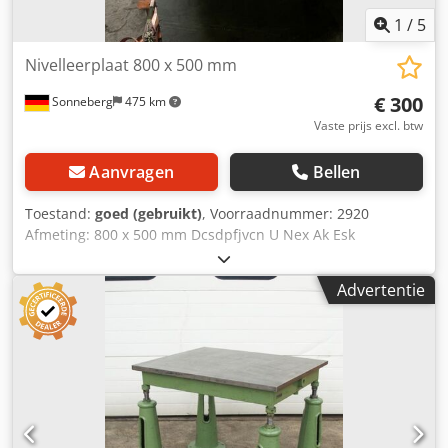
1
/
5
Nivelleerplaat 800 x 500 mm
€ 300
Sonneberg
475 km
Vaste prijs excl. btw
Aanvragen
Bellen
Toestand:
goed (gebruikt)
, Voorraadnummer: 2920
Afmeting: 800 x 500 mm Dcsdpfjvcn U Nex Ak Esk
paneeldikte: 25 mm Totale paneelhoogte: 110 mm Staat:
goed Gewicht: 85 kg
Advertentie