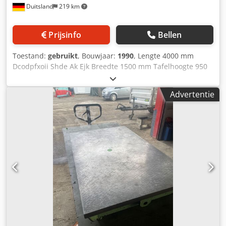
Duitsland
219 km
Prijsinfo
Bellen
Toestand:
gebruikt
, Bouwjaar:
1990
, Lengte 4000 mm
Dcodpfxoii Shde Ak Ejk Breedte 1500 mm Tafelhoogte 950
mm Totaal benodigd vermogen 0 kW Machinegewicht ca. 4
t Benodigde ruimte ca. 4 x 1,5 x 1 m
Advertentie