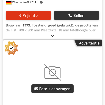
Wiesbaden
270 km
Prijsinfo
Bellen
Bouwjaar:
1973
, Toestand:
goed (gebruikt)
, de grootte van
de lijst: 700 x 800 mm Plaatdikte: 18 mm tafelhoogte over
basis: 830 mm Dcodpfxod Na R Ss Ak Eok
Advertentie
Foto's aanvragen