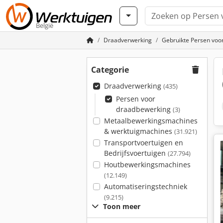
België
Draadverwerking
Gebruikte Persen voo
Categorie
Draadverwerking
(435)
Persen voor
draadbewerking
(3)
Metaalbewerkingsmachines
& werktuigmachines
(31.921)
Transportvoertuigen en
Bedrijfsvoertuigen
(27.794)
Houtbewerkingsmachines
(12.149)
Automatiseringstechniek
(9.215)
Toon meer