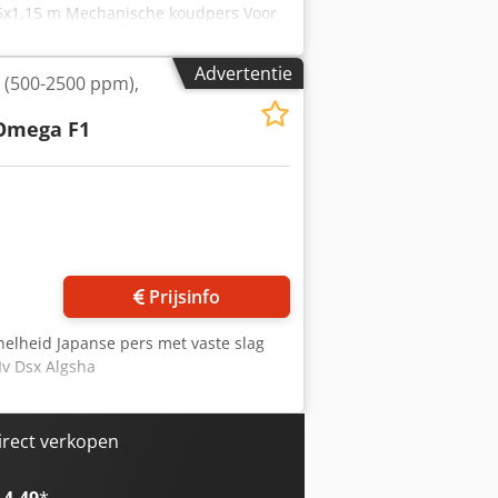
15x1,15 m Mechanische koudpers Voor
rtikelen. (GEEN SCHROEVEN volgens de
o goed als nieuw). Accessoires: -
Advertentie
 (500-2500 ppm),
in uitvoering
Omega F1
Prijsinfo
nelheid Japanse pers met vaste slag
Iv Dsx Algsha
irect verkopen