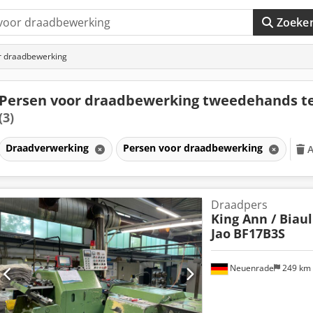
Zoeke
r draadbewerking
Persen voor draadbewerking tweedehands t
(3)
Draadverwerking
Persen voor draadbewerking
A
Draadpers
King Ann / Biauli
Jao
BF17B3S
Neuenrade
249 km