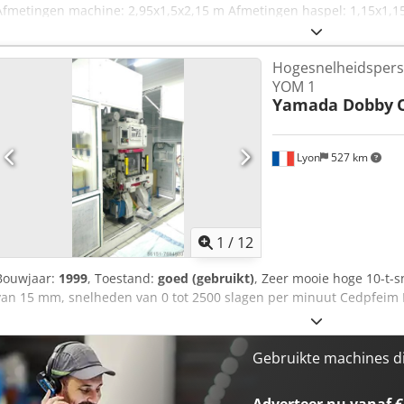
Afmetingen machine: 2,95x1,5x2,15 m Afmetingen haspel: 1,15x1,
de productie van klinknagels, kettingpennen, bouten of speciale a
fabrikant) Machine is een op maat gemaakt product en ongebruikt (z
Hogesnelheidspers
Haspel - Gebruiksaanwijzing Machine kan worden gedemonstreerd. 
YOM 1
Yamada Dobby
Lyon
527 km
1
/
12
Bouwjaar:
1999
, Toestand:
goed (gebruikt)
, Zeer mooie hoge 10-t-s
van 15 mm, snelheden van 0 tot 2500 slagen per minuut Cedpfeim 
Gebruikte machines d