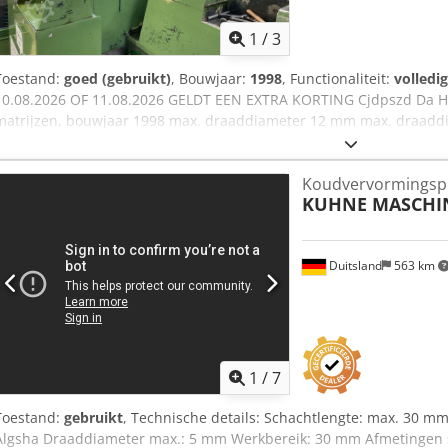
1
/
3
Toestand:
goed (gebruikt)
, Bouwjaar:
1998
, Functionaliteit:
volledi
10.08.2026 OF 11.08.2026 GELDT EEN EXTRA KORTING Cjdpszd Da Hs
matrijzen, bouwjaar 1998 max. draaddiameter 12 mm max. draaddi
uitwerper aan de stempelzijde Motor ca. Vermogen max. 115 mm 
afhankelijk van het te produceren onderdeel 3e station, optioneel:
Koudvervormingsp
BF17B, bouwjaar 1998, 13 ton Oliebak 424 kg Transportband 199 kg 
KUHNE MASCHI
Machineonderdelen/accessoires 565 kg Wij verkopen de bovengeno
de garantie voor materiële gebreken en zonder garantie op functio
Er zijn geen grotere gebreken bekend en de machine heeft tot op 
Duitsland
563 km
1
/
7
Toestand:
gebruikt
, Technische details: Schachtlengte: max. 30 m
Algsha Draaddiameter max.: 5 mm Werkbereik: 30 mm Afmetingen s