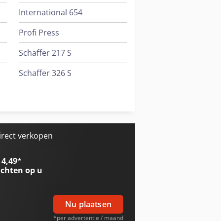
International 654
Profi Press
Schaffer 217 S
Schaffer 326 S
Schaffer 336 S
Schaffer 345 S
irect verkopen
 4,49
*
chten op u
Nu plaatsen
*per advertentie / maand