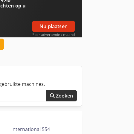
 4,49
*
chten op u
Nu plaatsen
*per advertentie / maand
gebruikte machines.
Zoeken
International 554