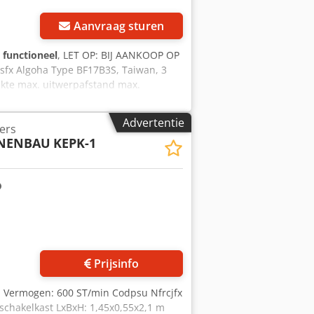
Aanvraag sturen
g functioneel
, LET OP: BIJ AANKOOP OP
fx Algoha Type BF17B3S, Taiwan, 3
kte max. uitwerpafstand max.
90 mm 20 mm 15 kW 160 stuks/min,
 ontbramen of vormen Pers Biauli
Advertentie
ers
Schakelkast 205 kg Platform 186 kg
NENBAU
KEPK-1
emde onderdelen met uitsluiting van
naliteit of de nauwkeurigheid daarvan.
heden probleemloos gefunctioneerd.
Prijsinfo
m Vermogen: 600 ST/min Codpsu Nfrcjfx
chakelkast LxBxH: 1,45x0,55x2,1 m