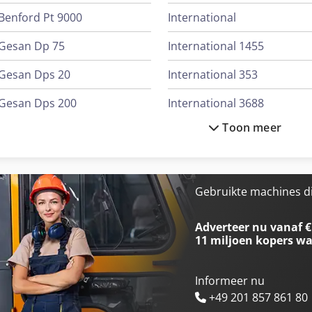
Benford Pt 9000
International
Gesan Dp 75
International 1455
Gesan Dps 20
International 353
Gesan Dps 200
International 3688
Toon meer
Gesan Dps 27
International 433
Gesan Dps 45
International 453
Gesan Dvs 130
International 533
Gebruikte machines d
Gesan Dvs 140
International 553
Adverteer nu vanaf €
11 miljoen kopers
wa
Informeer nu
+49 201 857 861 80