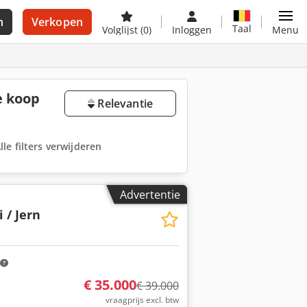
n
Verkopen
Taal
Volglijst
(0)
Inloggen
Menu
e koop
Relevantie
lle filters verwijderen
Advertentie
 / Jern
€ 35.000
€ 39.000
vraagprijs excl. btw