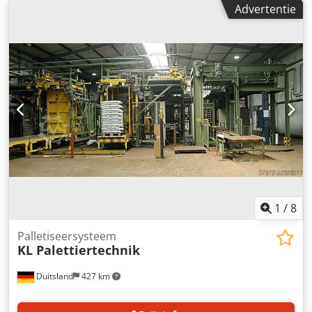
met randverdichting Gemotoriseerde palletheffende
Advertentie
wagen Gemotoriseerd palletmagazijn Magazijn voor
tussenlagen en positioneerarm Pallettransportbanden
Handleidingen, schema's en de broncode van de software
zijn aanwezig. OPTIES: Ingebouwde Tecnowrapp P60
wikkelmachine met draaiplateau Op aanvraag kan de
machine worden gereviseerd, aangepast, onderhouden en
geïnstalleerd met garantie door ons bedrijf. Handleidingen
en nieuwe certificering kunnen op aanvraag worden
geleverd. Als u vragen heeft of meer informatie nodig
heeft, aarzel dan niet om ons een bericht te sturen of ons
te bellen. DUETTI PACKAGING SRL
1
/
8
Palletiseersysteem
KL Palettiertechnik
Duitsland
427 km