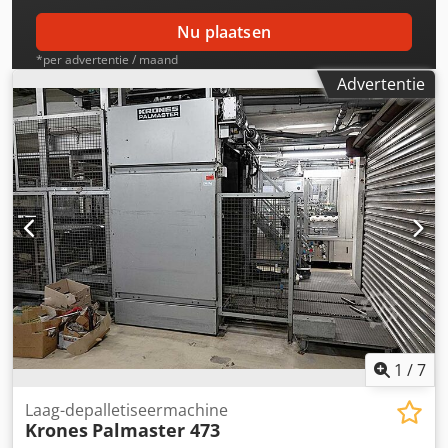
Nu plaatsen
*per advertentie / maand
Advertentie
1
/
7
Laag-depalletiseermachine
Krones
Palmaster 473