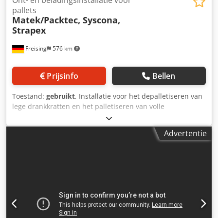
Ont- en beladingsinstallatie voor
pallets
Matek/Packtec, Syscona,
Strapex
Freising
576 km
Prijsinfo
Bellen
Toestand:
gebruikt
, Installatie voor het depalletiseren van
lege drankkratten en het palletiseren van volle
drankkratten. Het systeem bestaat uit de volgende
componenten: - Depalletiseermachine (Matek/Packtech,
Advertentie
2001), grijparmrobot met klemgrijpers. In 2017 zijn er
vernieuwingen doorgevoerd. - Pallettiseermachine
(Matek/Packtech, 2001), grijparmrobot met klemgrijpers. -
Pallet-drukcontrole (Matek/Packtech, 2001) - 2 stuks
palletmagazijnen voor goede en afgekeurde pallets -
Pallet-etikettering (2005) voor het aanbrengen van "EAN
128" etiketten - Palletomsnoeringsinstallatie (Strapex,
2005) - Pallettransportbanden met aan- en afvoerstations