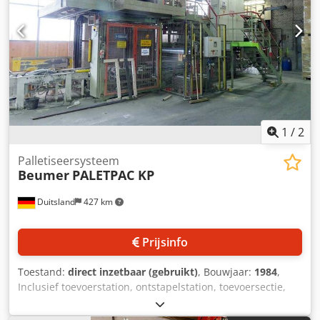
gewicht: ca. 2500kg. Bezichtiging ter plaatse is mogelijk.
Dkjdpfx Aey Dup Ieiaor
1
/
2
Palletiseersysteem
Beumer
PALETPAC KP
Duitsland
427 km
Prijsinfo
Toestand:
direct inzetbaar (gebruikt)
, Bouwjaar:
1984
,
Inclusief toevoerstation, ontstapelstation, toevoersectie,
draai-inrichting, verdeelrollenbaan, rollenbaan,
hefinrichting voor lege pallets, palletscheider, schakelkast,