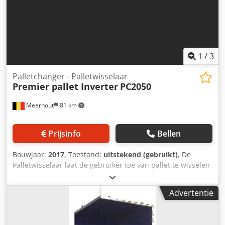
Machine (extra): complete be- en ontpalletiseerlijn voor
drankkratten; bouwjaar ca. 2001-2017 Capaciteit: 44.000
fl./u Formaten: 0,5 l NRW-flessen in kratten van 20 en 9
Uitvoering: depalletiseerrobot, palletiseerrobot,
palletcontrole, 2 x palletmagazijn, pallet-etikettering,
palletomsnoering, pallettransport, pallet aan- en afvoer
1
/
3
Dodpfxjzizwaj Aiaekr
Palletchanger - Palletwisselaar
Premier pallet Inverter
PC2050
Meerhout
81 km
Prijsinfo
Bellen
Bouwjaar:
2017
, Toestand:
uitstekend (gebruikt)
, De
Palletwisselaar laat de gebruiker toe van pallet te wisselen
zonder dat men de pallets met de hand hoeft te
manipuleren. Gedurende de laatste tien jaar heeft Premier
Advertentie
dit toestel steeds verder ontwikkeld en verbeterd wat
resulteerde in een machine welke de gebruiker toelaat op
een ERGONOMISCH verantwoorde manier de pallets onder