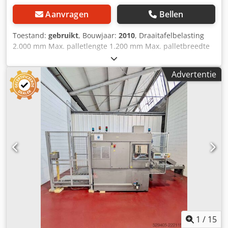
Aanvragen
Bellen
Toestand:
gebruikt
, Bouwjaar:
2010
, Draaitafelbelasting
2.000 mm Max. palletlengte 1.200 mm Max. palletbreedte
1.000 mm Max. pallethoogte 2.250 mm Max. foliediameter
300 mm Max. foliebreedte 500 mm Max. draaitafelsnelheid
Advertentie
14 t/min Afmetingen L x B x H 2,85 x 1,52 x 1,50 m
Dodpozbvhrsfx Aiajkr Naar ons oordeel verkeert de
machine in goede gebruikte staat en kan deze onder
stroom worden bezichtigd na afspraak. Accessoires,
afgebeelde gereedschappen en spanmiddelen behoren
alleen tot de levering als dit in de extra informatie is
vermeld. Wijzigingen en fouten in de technische gegevens
en informatie evenals tussentijdse verkoop voorbehouden!
1
/
15