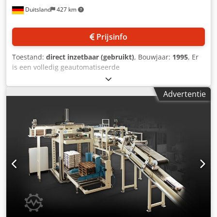
Duitsland
427 km
Prijsinfo
Toestand:
direct inzetbaar (gebruikt)
, Bouwjaar:
1995
, Er
is een volledig geautomatiseerde
laagdepalletiseermachine van Krones beschikbaar.
Palletformaat X/Y: 1200 mm/1100 mm, maximale
Advertentie
pallethoogte: 2110 mm, palletrichting: in de lengte,
maximale depalletiseercapaciteit: 8000 verpakkingen/uur,
verpakkingsvolume: 200 ml/375 ml/750 ml/1000 ml,
verpakkingsdiameter: 55,5 mm - 89,5 mm,
verpakkingshoogte: 205,5 mm - 310 mm, transporthoogte
verpakking: 3290 mm, transporthoogte pallet: 550 mm.
Afmetingen machine X/Y/Z: circa 6300 mm/2200 mm/3350
mm, gewicht: circa 3800 kg. Documentatie is aanwezig. Een
bezichtiging ter plaatse is mogelijk. Dedpfxjzl U Nue Aiajkr