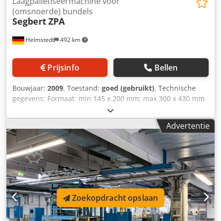
Laagpalletiseermachine voor
(omsnoerde) bundels
Segbert
ZPA
Helmstedt
492 km
Prijsinfo
Bellen
Bouwjaar:
2009
, Toestand:
goed (gebruikt)
, Technische
gegevens: Formaat: min 145 x 200 mm; max 300 x 430 mm
Hoogte pakket: max 50-300 mm Gewicht pakket: max 18 kg
Snelheid voor omsnoerde/gefoliede bundels: max 36
Advertentie
bundels/min Snelheid voor losse bundels (alleen met
blokkeringsapparaat): max 24 bundels/min
Palletiseerhoogte (incl. pallet): max 1.600 mm
Omschrijving: Laagpalletiseermachine voor omsnoerde,
gewikkelde en losse (voor geschikte producten) bundels.
Met blokkeerinrichting VB 95 voor stabiele bundels. Invoer
incl. tourniquet voor variabele rijvorming. Rijvorming om
Zoekopdracht opslaan
een laag te vormen, palletiseren op Euro- of industriële
pallets. Palletbaansysteem incl. magazijn voor lege pallets.