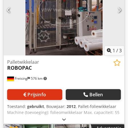
bouwjaar: 1993; Prestatie: 1700 kratten/uur; Afmetingen:
lengte: 3 m, breedte: 2 m, hoogte: 3 m, gewicht: 1,6 ton
1
/
3
Palletwikkelaar
ROBOPAC
Freising
576 km
Prijsinfo
Bellen
Toestand:
gebruikt
, Bouwjaar:
2012
, Pallet-foliewikkelaar
Machine (toevoeging): folieomwikkelaar Max. capaciteit: 55
pallets/uur bij max. 1.600 mm hoogte (standaardhoogte
2.300 mm) Max. draaisnelheid: 20 tpm Vermogen: 4 kW