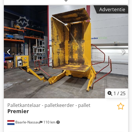
HALOILA, FINLAND 30 PALLETS PER UUR ZEER GOEDE
Advertentie
STAAT VIDEO BIJGEVOEGD
1
/
25
Palletkantelaar - palletkeerder - pallet
Premier
Baarle-Nassau
110 km