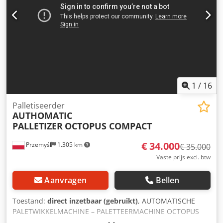
1
/
16
Palletiseerder
AUTHOMATIC
PALLETIZER
OCTOPUS COMPACT
€ 34.000
Przemyśl
1.305 km
€ 35.000
Vaste prijs excl. btw
Aanvragen
Bellen
Toestand:
direct inzetbaar (gebruikt)
, AUTOMATISCHE
PALETWIKKELMACHINE – PALETTEERMACHINE OCTOPUS
COMPACT Djdpfx Aeyb H Hfsiajkr GEMAAKT DOOR