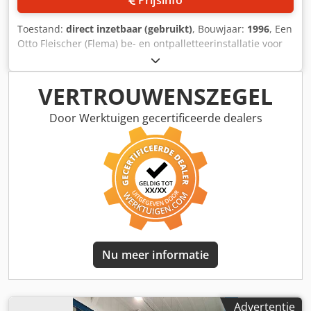
Prijsinfo
Toestand:
direct inzetbaar (gebruikt)
, Bouwjaar:
1996
, Een
Otto Fleischer (Flema) be- en ontpalletteerinstallatie voor
kratten is beschikbaar. Pallettypes: NRW-pallet, europallet,
bierpallet. Paletteercapaciteit: 500 kratten/uur. Afmetingen
bierpallet X/Y: 1200mm/1000mm. Bedrijfsdruk: 4 bar.
VERTROUWENSZEGEL
Documentatie aanwezig. Bezichtiging ter plaatse is
mogelijk. Djdsyhgm Sepfx Aiaskr
Door Werktuigen gecertificeerde dealers
Nu meer informatie
Advertentie