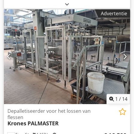
te verwisselen. Dkedpog Rmfajfx Aiasr Goederen
overzetten van houten, naar plastiek pallets, van
Advertentie
europallets naar chep pallets of van europallets op
dusseldorf pallets. Alle ladingen kunnen overgezet worden
bvb. , zakken, big bags, kartonnen dozen, flessen etc. Type
FS Goede conditie Capaciteit : 2000 kg Laadtafels : 1200 *
1200 mm Max. opening : 2200 mm Elektrische bediening
1
/
14
Depalletiseerder voor het lossen van
flessen
Krones
PALMASTER