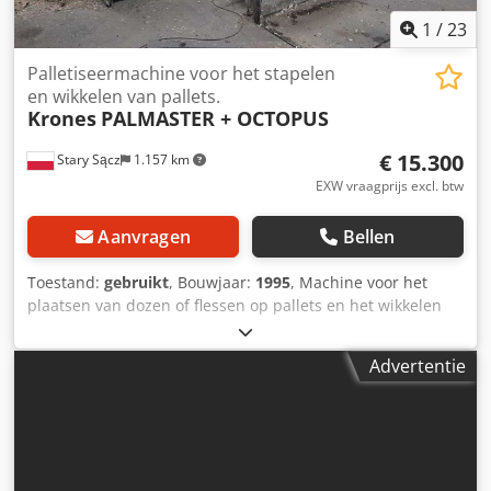
1
/
23
Palletiseermachine voor het stapelen
en wikkelen van pallets.
Krones
PALMASTER + OCTOPUS
€ 15.300
Stary Sącz
1.157 km
EXW vraagprijs excl. btw
Aanvragen
Bellen
Toestand:
gebruikt
, Bouwjaar:
1995
, Machine voor het
plaatsen van dozen of flessen op pallets en het wikkelen
met stretchfolie. Fabrikant: KRONES Model: PALMASTER
Dkedpoyrf Atofx Aiaer Bouwjaar: 1995 Inclusief OCTOPUS
Advertentie
palletwikkelaar met aandrukplaat. Gebruikte machines,
nog gemonteerd – zoals op de foto's. Technische
documentatie aanwezig. Ook een depalletiseermachine
van KRONES beschikbaar.