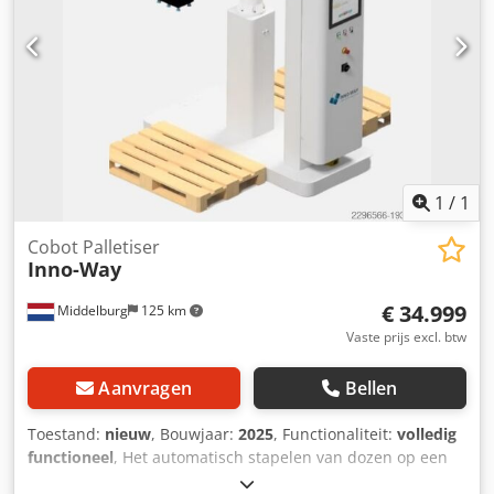
1
/
1
Cobot Palletiser
Inno-Way
€ 34.999
Middelburg
125 km
Vaste prijs excl. btw
Aanvragen
Bellen
Toestand:
nieuw
, Bouwjaar:
2025
, Functionaliteit:
volledig
functioneel
, Het automatisch stapelen van dozen op een
pallet met behulp van een cobot verhoogt de efficiëntie en