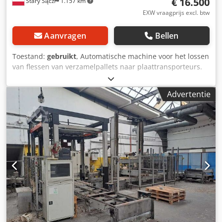
€ 16.500
Stary Sącz
1.157 km
EXW vraagprijs excl. btw
Aanvragen
Bellen
Toestand:
gebruikt
, Automatische machine voor het lossen
van flessen van verzamelpallets naar plaattransporteurs.
Fabrikant: KRONES Model: PALMASTER Bouwjaar: 1996
Dsdpfjyrf Txsx Aiaokr Gebruikte machine, nog steeds
Advertentie
geïnstalleerd – zoals op de foto's te zien is. Originele
technische documentatie aanwezig. Te koop is ook een
palletiseermachine van KRONES.