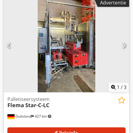
Advertentie
rollenbaan, drukelementen en andere componenten, met
uitgebreide documentatie, inspectie ter plaatse is
mogelijk. Djdpfxsrn Rcrj Aiajkr
1
/
3
Palletiseersysteem
Flema
Star-C-LC
Duitsland
427 km