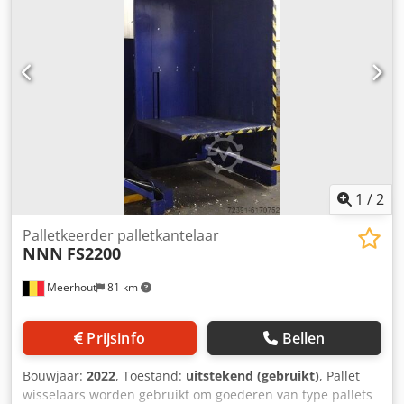
een lading te wisselen. Kan beladen pallets met een
hoogte tot 2050mm aan met een gewicht tot 1500kg Aan de
grond bevestigde fotocellen voor de veiligheid. Kan alle
conventionele pallets behandelen. Dodpfxsp Am Shs Aiajkr
1
/
2
Palletkeerder palletkantelaar
NNN
FS2200
Meerhout
81 km
Prijsinfo
Bellen
Bouwjaar:
2022
, Toestand:
uitstekend (gebruikt)
, Pallet
wisselaars worden gebruikt om goederen van type pallets