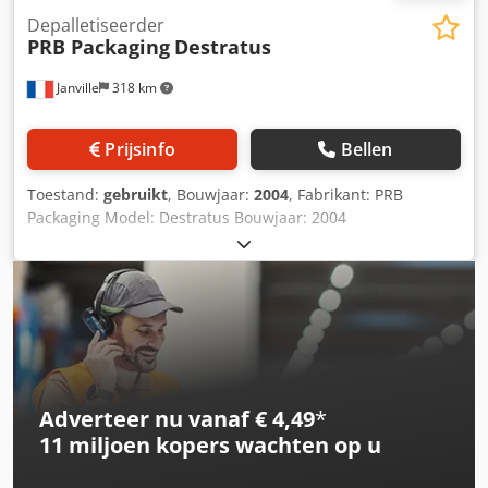
Depalletiseerder
PRB Packaging
Destratus
Janville
318 km
Prijsinfo
Bellen
Toestand:
gebruikt
, Bouwjaar:
2004
, Fabrikant: PRB
Packaging Model: Destratus Bouwjaar: 2004
Geautomatiseerd systeem voor het van de pallet halen van
flessen- of kartonverpakkingen. De installatie voert continu
lege flessen aan naar de rest van de lijn. Lichtgordijn.
Dodpfx Aiezg I Umjajkr UniOP bedieningspaneel. Historie,
documentatie en elektrische schema’s aanwezig.
Adverteer nu vanaf € 4,49
*
11 miljoen kopers
wachten op u