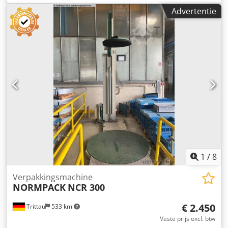
verlicht fysieke arbeid op de werkvloer. Dankzij de
Advertentie
compacte Fairino Cobot arm is deze technologie nu
toegankelijk voor vrijwel elk productiebedrijf. Krachtige
payload: Verplaatst producten tot 18kg Efficiënt stapelen:
Geschikt voor tweepallet posities Hoge reikwijdte: Stapelt
tot 2 meter hoogte Dsdpfx Ajwqnb Doiaskr
1
/
8
Verpakkingsmachine
NORMPACK
NCR 300
€ 2.450
Trittau
533 km
Vaste prijs excl. btw