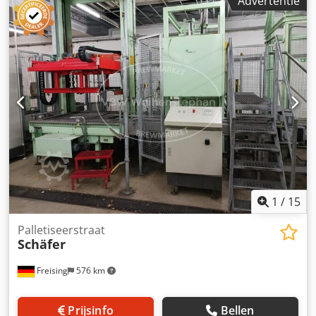
Advertentie
Stroom: 7,5 A Spanning: 400 V Frequentie: 50 Hz Perslucht:
6 bar Formaten: pallets met 1.200 x 800 mm (max. 1.200 x
1.200 mm, min. 600 x 800 mm) Looprichting: rechts -> links
Bediening / besturing: Bedieningskast op locatie Materiaal:
gelakt zwart staal Plaatsing / positie: vrijstaand
Basisonderbouw: frameconstructie vastgeschroefd aan
vloer Dkjdpfx Aew Tar Ssiaor Uitrusting: satellietwikkelaar
met geïntegreerde topvelaanbrenger, Powerstretch
folieprefreksysteem "S:C:S:P", klemsysteem "Genesis",
beschermrooster en dempingssysteem, veiligheidssluizen,
pneumatische neerhouder, 2 rollenbanen in het
wikkelgebied, 3 kettingbanen Gewicht: 1.500 kg
1
/
15
Palletiseerstraat
Schäfer
Freising
576 km
Prijsinfo
Bellen