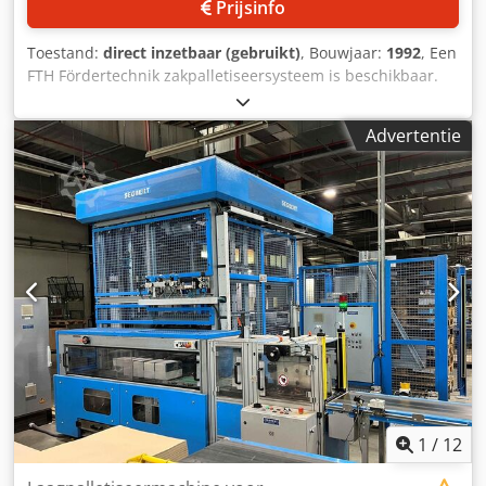
Prijsinfo
Toestand:
direct inzetbaar (gebruikt)
, Bouwjaar:
1992
, Een
FTH Fördertechnik zakpalletiseersysteem is beschikbaar.
Verpakking: per 5, palletiseercapaciteit: ca. 1500
zakken/uur, palletafmetingen X/Y 1: 1200mm/800mm,
Advertentie
palletafmetingen X/Y 2: 1200mm/1000mm, stapelpatroon:
variabel, totale systeemafmetingen X/Y: ca.
12600mm/5700mm. Bezichtiging ter plaatse is mogelijk.
Dkjdpfsxd Avaex Aiajr
1
/
12