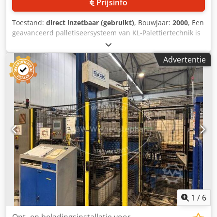
Prijsinfo
Toestand:
direct inzetbaar (gebruikt)
, Bouwjaar:
2000
, Een
geavanceerd palletiseersysteem van KL-Palettiertechnik is
beschikbaar. Palletiseerproduct: zakken,
palletiseercapaciteit: 1800 zakken/uur, zakgroottebereik: 5-
Advertentie
70 liter, palletinvoelhoogte: 700 mm, palletuitvoelhoogte:
700 mm, zakinvoelhoogte: 3300 mm, maximale afmetingen
van een laag (X/Y): 1200 mm/1400 mm, maximale
stapelhoogte: 2400 mm, patronen: 3x/6x/4x/5x, maximale
afmetingen van een pallet (X/Y): 800 mm/1200 mm,
vermogen: 32 kW. Afmetingen van de machine (X/Y/Z): ca.
9400 mm/4650 mm/3300 mm, gewicht: ca. 4000 kg, HMI:
Yaskawa, modernisering van de besturing: 2019. Vanwege
de omgeving is de installatie stoffig, maar volgens onze
informatie is deze volledig functioneel. Documentatie is
aanwezig. Een bezichtiging ter plaatse is mogelijk.
Dkjdpszlkavefx Aiasr
1
/
6