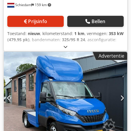
Schiedam
159 km
Prijsinfo
Bellen
Toestand:
nieuw
, kilometerstand:
1 km
, vermogen:
353 kW
(479,95 pk)
, bandenmaten:
325/95 R 24
, asconfiguratie:
6x6
, wielbasis:
3.900 mm
, brandstoftankcapaciteit:
590 l
,
kleur:
wit
, bestuurderscabine:
slaapcabine
, emissieklasse:
Advertentie
euro2
, ophanging:
staal
, Bouwjaar:
2026
, = Aanvullende
opties en accessoires = - PTO = Meer informatie = Cabine:
TN Bandenmaat: 325/95 R 24 Csdpfx Ahjzl Uageheha
Remmen: trommelremmen Vering: bladvering Aantal
cilinders: 6 Bekleding: Stof Aantal slaapplaatsen: 1