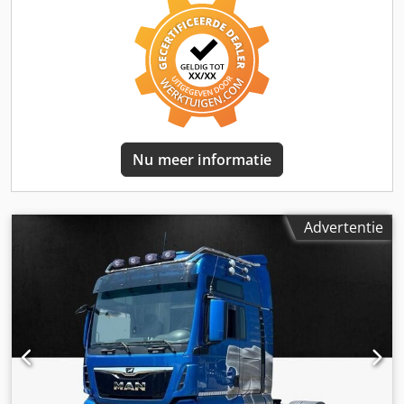
mm
, toegestane aslast (as 1):
1.850 kg
, toegestane aslast
(as 2):
2.800 kg
, Bouwjaar:
2018
, Uitrusting:
ABS, AdBlue,
Bluetooth, USB-poort, aanhangwagenkoppeling, airbag,
airconditioning, bandenspanningscontrole, bekrachtigde
besturing, boordcomputer, centrale vergrendeling, cruise
control, elektrisch verstelbare spiegel, elektrische
raamverstelling, elektronisch stabiliteitsprogramma
(ESP), mistlampen, navigatiesysteem, roetfilter,
Nu meer informatie
tractieregeling
, = Verdere opties en accessoires = -
Alarmsysteem - Achterste werklamp - Voorste werklamp -
Armsteun - Audiobediening op het stuur - Buitenspiegel
met richtingaanwijzer - AUX-aansluiting -
Advertentie
Buitentemperatuurmeter - Becker-houder - Bijrijdersbank -
DAB-radio - Dubbele cabine - Toerenteller - Derde remlicht
- Bestuurdersairbag - In hoogte verstelbare
bestuurdersstoel - Lendensteun in bestuurdersstoel -
Afstandsbediening voor centrale vergrendeling - Getint
glas - Dealeronderhouden - In hoogte verstelbaar stuur -
Inklapbare buitenspiegels - Achterklep - Multifunctioneel
stuur Chjdpjyztymefx Ahhsa - Roetfilter - Radio/CD-speler -
Reservewiel - Schijfremmen - Verstelbare koplampen -