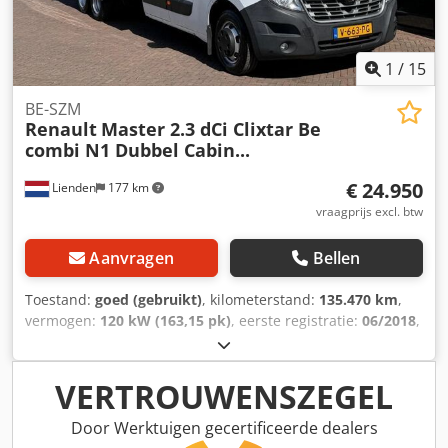
/Epsilon SRX 47, bouwjaar 2004 Schade: geen
1
/
15
BE-SZM
Renault
Master 2.3 dCi Clixtar Be
combi N1 Dubbel Cabin...
€ 24.950
Lienden
177 km
vraagprijs excl. btw
Aanvragen
Bellen
Toestand:
goed (gebruikt)
, kilometerstand:
135.470 km
,
vermogen:
120 kW (163,15 pk)
, eerste registratie:
06/2018
,
brandstoftype:
diesel
, bandenmaten:
195/75R16C
,
asconfiguratie:
6x2
, wielbasis:
4.330 mm
, brandstof:
diesel
, brandstoftankcapaciteit:
80 l
, kleur:
wit
, soort
VERTROUWENSZEGEL
overbrenging:
mechanisch
, aantal versnellingen:
6
,
emissieklasse:
Euro 6
, ophanging:
overig
, totale lengte:
Door Werktuigen gecertificeerde dealers
4.200 mm
, totale breedte:
2.100 mm
, totale hoogte:
2.300