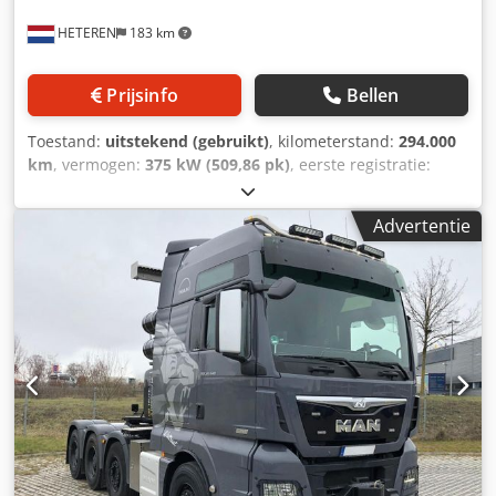
HETEREN
183 km
Prijsinfo
Bellen
Toestand:
uitstekend (gebruikt)
, kilometerstand:
294.000
km
, vermogen:
375 kW (509,86 pk)
, eerste registratie:
02/2017
, brandstoftype:
diesel
, asconfiguratie:
8x4
,
brandstof:
diesel
, remmen:
motorrem
, kleur:
wit
,
Advertentie
bestuurderscabine:
slaapcabine
, soort overbrenging:
automatisch
, emissieklasse:
Euro 6
, ophanging:
lucht
,
Bouwjaar:
2017
, Uitrusting:
ABS, airconditioning, centrale
vergrendeling, cruise control, elektrisch verstelbare
spiegel, elektrische raamverstelling, koelkast,
navigatiesysteem, standkachel
, = Verdere opties en
accessoires = - Aluminium brandstoftank -
Rembekrachtiger - Geluidsarm - Snelheidsbegrenzer -
Luchtvering - Radio/cd-speler - Achteruitrijcamera -
Zonneklep - Standkachel - Xenonverlichting - Aftakas (PTO)
- Centrale smering = Verdere informatie = Asconfiguratie
Vooras 1: Sturend Vooras 2: Sturend Achteras 1: Vering: