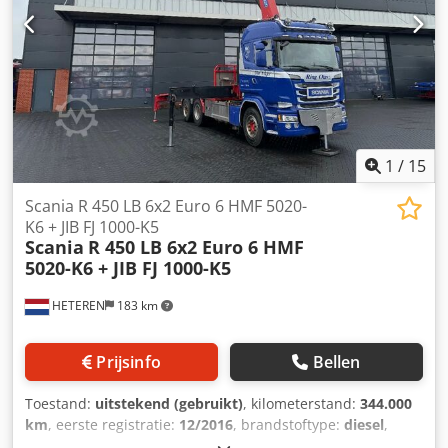
6 Aantal slaapplaatsen: 1
1
/
15
Scania R 450 LB 6x2 Euro 6 HMF 5020-
K6 + JIB FJ 1000-K5
Scania
R 450 LB 6x2 Euro 6 HMF
5020-K6 + JIB FJ 1000-K5
HETEREN
183 km
Prijsinfo
Bellen
Toestand:
uitstekend (gebruikt)
, kilometerstand:
344.000
km
, eerste registratie:
12/2016
, brandstoftype:
diesel
,
asconfiguratie:
6x2
, wielbasis:
4.100 mm
, brandstof: