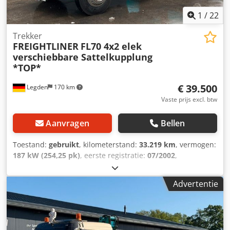
1
/
22
Trekker
FREIGHTLINER
FL70 4x2 elek
verschiebbare Sattelkupplung
*TOP*
€ 39.500
Legden
170 km
Vaste prijs excl. btw
Aanvragen
Bellen
Toestand:
gebruikt
, kilometerstand:
33.219 km
, vermogen:
187 kW (254,25 pk)
, eerste registratie:
07/2002
,
brandstoftype:
diesel
, totaalgewicht:
13.150 kg
,
asconfiguratie:
2 assen
, volgende keuring (TÜV):
11/2022
,
Advertentie
kleur:
beige
, soort overbrenging:
automatisch
,
emissieklasse:
Euro 5
, Uitrusting:
airconditioning
, * Radio
* Verplaatsbare zadelkoppeling * 6-cilinder rijmotor van
Mercedes * Rondom verlichte waarschuwingsbalken *