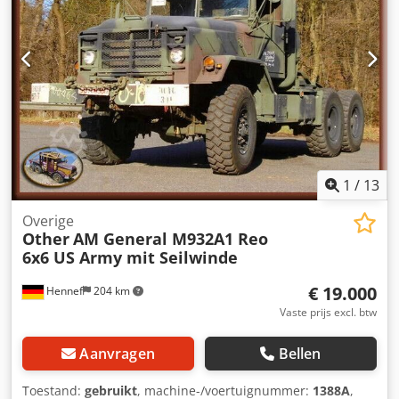
1
/
13
Overige
Other
AM General M932A1 Reo
6x6 US Army mit Seilwinde
€ 19.000
Hennef
204 km
Vaste prijs excl. btw
Aanvragen
Bellen
Toestand:
gebruikt
, machine-/voertuignummer:
1388A
,