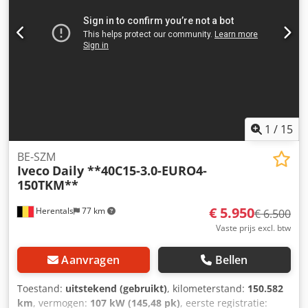
1
/
15
BE-SZM
Iveco
Daily **40C15-3.0-EURO4-
150TKM**
€ 5.950
Herentals
77 km
€ 6.500
Vaste prijs excl. btw
Aanvragen
Bellen
Toestand:
uitstekend (gebruikt)
, kilometerstand:
150.582
km
, vermogen:
107 kW (145,48 pk)
, eerste registratie: