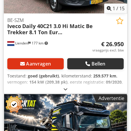
1
/
15
BE-SZM
Iveco
Daily 40C21 3.0 Hi Matic Be
Trekker 8.1 Ton Eur...
€ 26.950
Lienden
177 km
vraagprijs excl. btw
Aanvragen
Bellen
Toestand:
goed (gebruikt)
, kilometerstand:
259.577 km
,
vermogen:
154 kW (209,38 pk)
, eerste registratie:
09/2020
,
brandstoftype:
diesel
, asconfiguratie:
4x2
, wielbasis:
3.000
mm
, brandstof:
diesel
, brandstoftankcapaciteit:
70 l
, kleur:
Advertentie
blauw
, soort overbrenging:
automatisch
, aantal
versnellingen:
8
, emissieklasse:
Euro 6
, toegestane aslast
(as 1):
2.100 kg
, toegestane aslast (as 2):
2.800 kg
,
Bouwjaar:
2020
, Uitrusting:
ABS, AdBlue, Bluetooth, USB-
poort, aanhangwagenkoppeling, airbag, airconditioning,