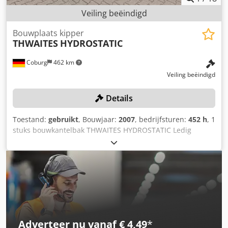
Veiling beëindigd
Bouwplaats kipper
THWAITES
HYDROSTATIC
Coburg
462 km
Veiling beëindigd
Details
Toestand:
gebruikt
, Bouwjaar:
2007
, bedrijfsturen:
452 h
, 1
stuks bouwkantelbak THWAITES HYDROSTATIC Ledig
gewicht 1295 kg, nuttig laadvermogen 1000 kg, toegestaan
aslast voor 1490 kg, toegestaan aslast achter 805 kg,
motorvermogen 15,9 kW, bedrijfsuren 452 uur Kleur: zoals
afgebeeld, conform foto's en bezichtiging Dsdpfozlcvcex Al
Neck Bouwjaar: 2007 Staat: gebruikt
Adverteer nu vanaf € 4,49
*