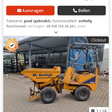
Aanvragen
Bellen
Toestand:
goed (gebruikt)
, Functionaliteit:
volledig
functioneel
, vermogen:
40 kW (54,38 pk)
, soort
overbrenging:
automatisch
, leeggewicht:
2.800 kg
,
bandenconditie:
90 %
, bedrijfsturen:
2.900 h
, Uitrusting:
Clickout
vierwielaandrijving
, Thwaites Dumper 3,5 Bouwjaar 2012
Ca. 2.900 bedrijfsuren Goede banden Straatgoedkeuring
Oostenrijk Draaibare bak Goed onderhouden machine!
Dcjdpeydux Uefx Al Njk Zeer goede staat! Levering mogelijk
1
/
18