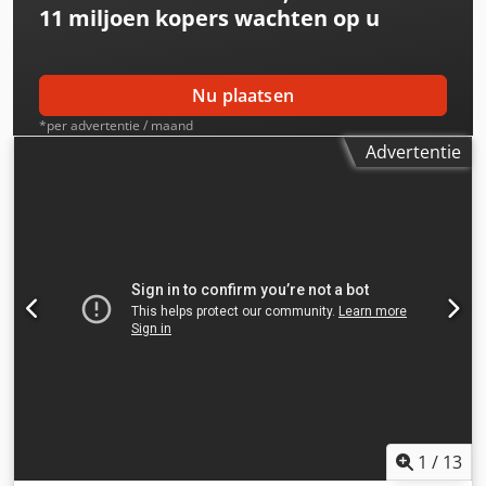
11 miljoen kopers
wachten op u
Nu plaatsen
*per advertentie / maand
Advertentie
1
/
13