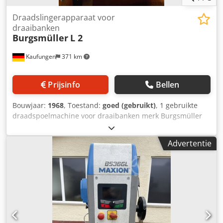
Draadslingerapparaat voor
draaibanken
Burgsmüller
L 2
Kaufungen
371 km
Prijsinfo
Bellen
Bouwjaar:
1968
, Toestand:
goed (gebruikt)
, 1 gebruikte
draadspoelmachine voor draaibanken merk Burgsmüller
Djdpfx Acepit Afsqjkr type L 2 serienummer 68/1724
Advertentie