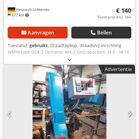
€ 140
Hessisch Lichtenau
377 km
Vaste prijs excl. btw
Aanvragen
Bellen
Toestand:
gebruikt
, Draadtapkop, draadsnij-inrichting
WMW type GSA 2 Opname: MK 2 Snijcapaciteit: M 5 - M 16
- instelbare slipkoppeling Eigen gewicht: 3 kg Automatisch
rechts-/linkslopend met vasthoudstang. De machine hoeft
Advertentie
niet per se rechts-/linkslopend te zijn. Dkjdpfjxf Uymsx
Acqor De tap wordt met instelbare houders op de schacht
en het vierkant gespannen. Beide houders ontbreken.
(maar zijn redelijk eenvoudig te maken) Geschikt voor het
snijden van rechtse draad.