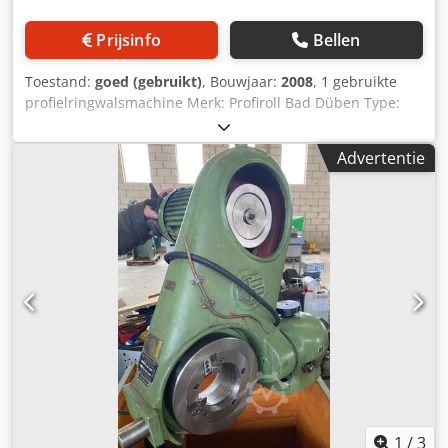
Prijsinfo
Bellen
Toestand:
goed (gebruikt)
, Bouwjaar:
2008
, 1 gebruikte
profielringwalsmachine Merk: Profiroll Bad Düben Type:
URWA 250 Bouwjaar: 2008 Technische gegevens:
Besturing: SINUMERIK 840 D Walskracht: 800 kN Max.
Advertentie
werkstukdiameter: 250 mm Werkstukbreedte: 80 mm
Spindeldiameter: 110 mm Spindelsnelheid: 100–700 tpm
Aandrijfvermogen: 110 kW Doorn diameter: 45–100 mm
Lengte: 2600 mm Breedte: 2600 mm Hoogte: 2600 mm
Dkedpfxjyurx To Acqer Gewicht: 12,5 ton Leveromvang:
Centrale smering Traploze toerentalregeling Proportionele
meetsysteem Lineaire doorngeleiding Procesbewaking voor
de doorn Beheer van procesdata Walsuitrusting:
Toevoerunit: 130–190 mm /B 46–80 mm Magazijn: 130–190
mm Meetkop Afzonderlijke koelunit Elektronische
instelhulp Procesvisualisatie Ringstopper en omleghulp
voor het keren van het gewalste onderdeel
1
/
3