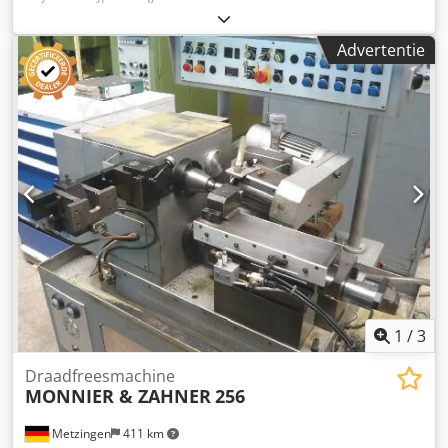
Advertentie
1
/
3
Draadfreesmachine
MONNIER & ZAHNER
256
Metzingen
411 km