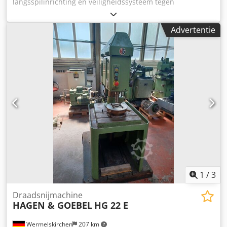
langsspilinrichting en veiligheidssysteem tegen
gereedschapsbreuk. Programma voor enkelvoudige of
continue cyclus. Elektronisch gestuurde motorrem bij
Advertentie
enkelvoudige cyclus. Poolomschakelbare motor.
Verdubbelde terugloopsnelheid. Traploos regelbare
spiltoerentallen. Oliecirculatiesmering. Tafelverstelling aan
de voorzijde. Schroefdraadcapaciteit M8 tot M45 in E335.
Schroefdraden per uur: 600. Normale boorcapaciteit: 50
mm. Schroefdraaddiepte: 150 mm. Boordiepte: 200 mm.
Uitlading: 325 mm, tafeloppervlak: 650 × 500 mm, totale
hoogte: 2150 mm. Gewicht: 680 kg. Dkedpfx Ajy Sxq Eecqor
1
/
3
Draadsnijmachine
HAGEN & GOEBEL
HG 22 E
Wermelskirchen
207 km