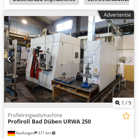
Advertentie
1
/
9
Profielringwalsmachine
Profiroll Bad Düben
URWA 250
Kaufungen
371 km