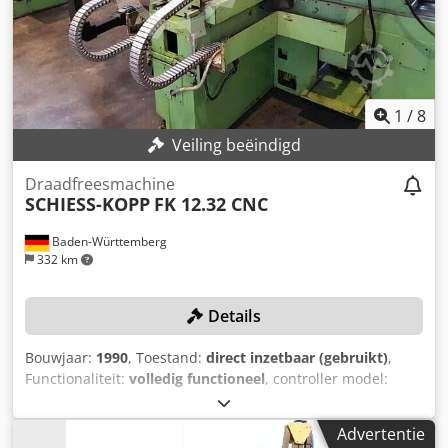
Machines in- en verkoop AANKOOP / VERKOOP VAN
PRODUCTIE- & METAALBEWERKINGSMACHINES,
GEREEDSCHAPSMACHINES EN MEER. Heeft u een
kwalitatieve maar voordelige machine nodig voor uw
productie? Of wilt u uw machine verkopen? Voor meer
informatie of contactmogelijkheden kunt u het
1
/
8
contactformulier gebruiken.
Veiling beëindigd
Draadfreesmachine
SCHIESS-KOPP
FK 12.32 CNC
Baden-Württemberg
332 km
Details
Bouwjaar:
1990
, Toestand:
direct inzetbaar (gebruikt)
,
Functionaliteit:
volledig functioneel
, controller model:
SIEMENS SINUMERIK 810
, werkstuklengte (max.):
830 mm
,
minimale freesspindelsnelheid:
100 rpm
,
Advertentie
freesaspindelsnelheid (max.):
4.500 rpm
,