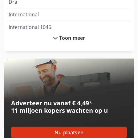
Dra
International
International 1046
Toon meer
International 1246
International 1455
International 3288
International 353
International 3688
Adverteer nu vanaf € 4,49
*
International 433
11 miljoen kopers
wachten op u
International 453
International 533
Nu plaatsen