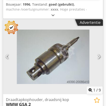
Bouwjaar:
1996
, Toestand:
goed (gebruikt)
,
machine-/voertuignummer:
xxxx
, Hoge prestaties -
bankkloppende machines op T-groefplaat Technische
gegevens: - Tapcapaciteit ca. M 3 - M 16 - Snelheidsbereik
Advertentie
tot 500 rpm - Werkbereik ( draaicirkel ) 2500 mm Dkedpjf
Tcy Djfx Acqor - Snelwissel gereedschapshouder maat 2
diam.31 - diverse inzetstukken voor
snelwisselgereedschapshouder - Tafeloppervlak met 5 T-
sleuven 2050 x 900 mm . tafelhoogte 910 mm -
Machinebankschroef met bekbreedte 200 mm - 3
bekkenhouders 250 mm - pneumatische aansluiting met
drukregelaar - mobiel onderstel - benodigde ruimte ca. B
2400 x H 2000 x D 1000 mm - gewicht ca. 1100 kg
1
/
9
Draadtapkophouder, draadsnij kop
WMW
GSA 2