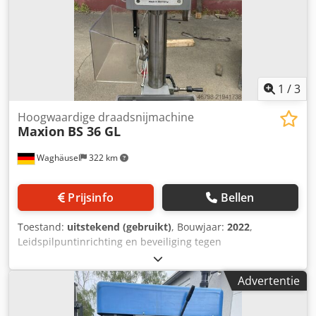
1
/
3
Hoogwaardige draadsnijmachine
Maxion
BS 36 GL
Waghäusel
322 km
Prijsinfo
Bellen
Toestand:
uitstekend (gebruikt)
, Bouwjaar:
2022
,
Leidspilpuntinrichting en beveiliging tegen
gereedschapsbreuk. Programma voor enkel- en continu-
werk Elektronisch geregelde motorrem bij enkelvoudige
Advertentie
cyclus Digitale toerental- en diepteweergave met
programmeerbare draaddiepte Stukteller
Draadsnijcapaciteit van M5 tot M30 Dksdpfey Sxtmjx Acqor