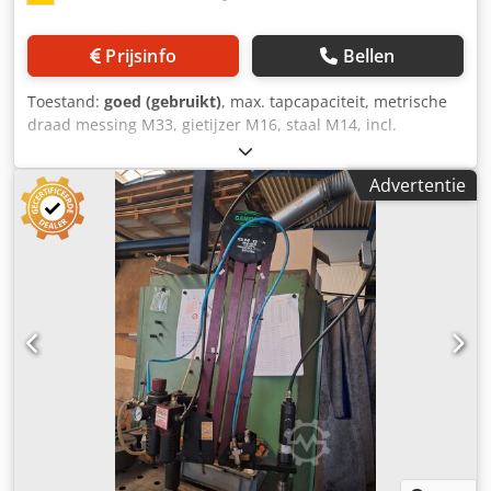
Prijsinfo
Bellen
Toestand:
goed (gebruikt)
, max. tapcapaciteit, metrische
draad messing M33, gietijzer M16, staal M14, incl.
toebehoren Dkjdpfjibmn Eex Acqer
Advertentie