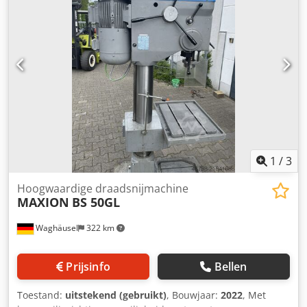
Draadbewerkingen per uur: 800 Normale boorcapaciteit:
35 mm Spindel MK 4 Draaddiepte: 90 mm Boordiepte: 160
mm Uitlading: 300 mm Tafeloppervlak: 550 × 400 mm
Totale hoogte: 2105 mm Gewicht: 385 kg 2 machines
beschikbaar
1
/
3
Hoogwaardige draadsnijmachine
MAXION
BS 50GL
Waghäusel
322 km
Prijsinfo
Bellen
Toestand:
uitstekend (gebruikt)
, Bouwjaar:
2022
, Met