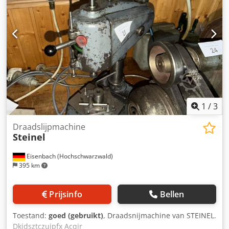
1
/
3
Draadslijpmachine
Steinel
Eisenbach (Hochschwarzwald)
395 km
Prijsinfo
Bellen
Toestand:
goed (gebruikt)
, Draadsnijmachine van STEINEL.
Dkjdsztczujpfx Acqjr