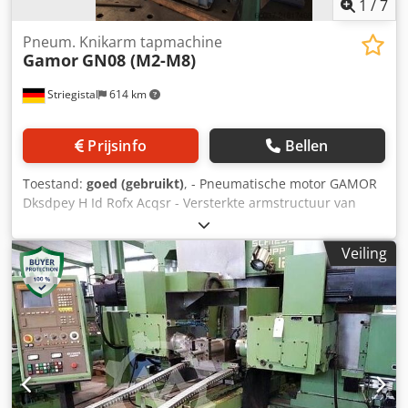
1
/
7
Pneum. Knikarm tapmachine
Gamor
GN08 (M2-M8)
Striegistal
614 km
Prijsinfo
Bellen
Toestand:
goed (gebruikt)
, - Pneumatische motor GAMOR
Dksdpey H Id Rofx Acqsr - Versterkte armstructuur van
hard aluminium (parallellogram) - Tafelbevestigingskolom -
Capaciteit: M2-M8 - Toerental: 700 tpm - Maximale
Veiling
werkradius: 1900 mm – minimaal: 200 mm - Werkdruk:
max. 7 bar – 840 l/min - Gewicht: 18 kg Wordt verkocht
zonder lastafel (zoals op de foto's te zien), alleen de
machine, die opnieuw op een tafel of soortgelijk bevestigd
kan worden. Transport en laden kan desgewenst tegen
meerprijs in heel Europa worden georganiseerd. Prijzen
exclusief btw. Bezichtigen is mogelijk op afspraak. Neem
contact met ons op – ons team helpt u graag verder.