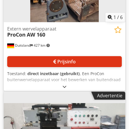
1
/
6
Extern wervelapparaat
ProCon
AW 160
Duitsland
427 km
Prijsinfo
Toestand:
direct inzetbaar (gebruikt)
, Een ProCon
buitenwervelapparaat voor het bewerken van buitendraad
en rotatiesymmetrische vormen is beschikbaar.
Inbouwhoogte: 180 mm, motorvermogen: 7,5 kW, doorlaat
Advertentie
holle spil: 160 mm, kantelhoek rechts/links: 28°/45°,
toerental: 1800 t/min, hoekenresolutie: 0,1°, snijcirkels:
SK70/SK90, snijcirkelplaatsen SK70/SK90: 4(6)/8,
snijcirkelboring SK70/SK90: 100 mm/120 mm, gewicht: ca.
120 kg. Documentatie aanwezig. Bezichtigen ter plekke is
mogelijk. Dsdpoxnbrujfx Acqjkr