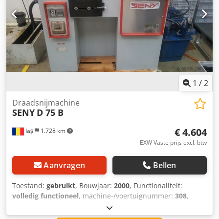
1
/
2
Draadsnijmachine
SENY
D 75 B
€ 4.604
Iași
1.728 km
EXW Vaste prijs excl. btw
Aanvragen
Bellen
Toestand:
gebruikt
, Bouwjaar:
2000
, Functionaliteit:
volledig functioneel
, machine-/voertuignummer:
308
,
Technische specificaties: ⚙️ Kerngegevens Kenmerk
Waarde Schroefdraaddiameterbereik: 3 mm tot 75 mm