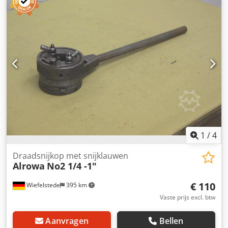
Dcjdpjd Nadbsfx Aayok -gewicht: 166 kg
1
/
4
Draadsnijkop met snijklauwen
Alrowa
No2 1/4 -1"
€ 110
Wiefelstede
395 km
Vaste prijs excl. btw
Aanvragen
Bellen