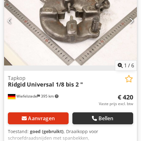
1
/
6
Tapkop
Ridgid
Universal 1/8 bis 2 "
€ 420
Wiefelstede
395 km
Vaste prijs excl. btw
Aanvragen
Bellen
Toestand:
goed (gebruikt)
, Draaikopp voor
schroefdraadsnijden met spanbekken,