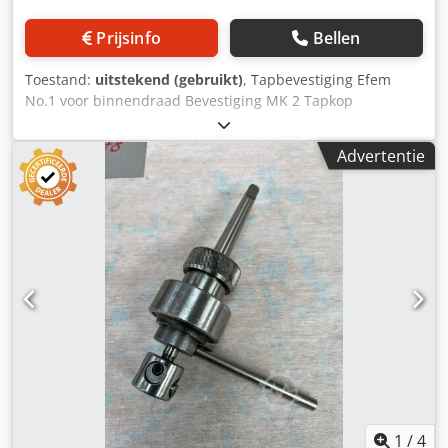
Prijsinfo
Bellen
Toestand:
uitstekend (gebruikt)
, Tapbevestiging Efem
No.1 voor binnendraad Bevestiging MK 2 Tapkop
Verstelbare slipkoppeling Schroefdraad M3 - M10
Mechanische staat zeer goed Dsdpfxjtqlq Ee Aayjck optisch
Advertentie
zijn er sporen van opslag
1
/
4