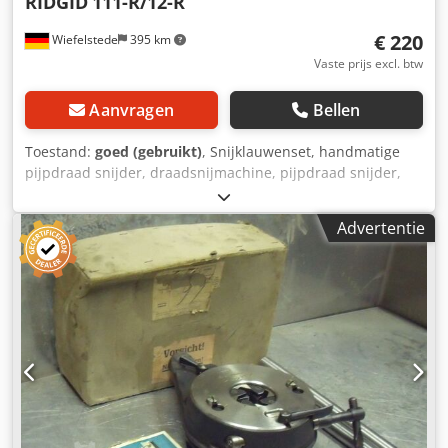
RIDGID
111-R/12-R
€ 220
Wiefelstede
395 km
Vaste prijs excl. btw
Aanvragen
Bellen
Toestand:
goed (gebruikt)
, Snijklauwenset, handmatige
pijpdraad snijder, draadsnijmachine, pijpdraad snijder,
snijkop -voor buismaat: max. 2" inch -5x snijkoppen: 3/4",
1", 1 1/4", 1 1/2", 2" inch Djdpfx Aaoc T Nx Ieyock -2x
Advertentie
draadratels: type 111-R/12-R -Prijs/verkoop: compleet -
Gewicht: 12,8 kg