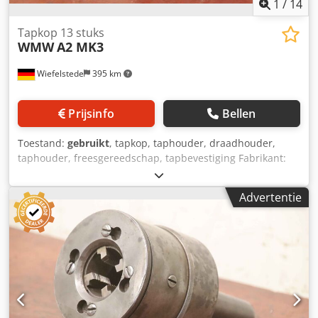
1
/
14
Tapkop 13 stuks
WMW
A2 MK3
Wiefelstede
395 km
Prijsinfo
Bellen
Toestand:
gebruikt
, tapkop, taphouder, draadhouder,
taphouder, freesgereedschap, tapbevestiging Fabrikant:
WMW, zelfopenende tapkoppen type A2 13 stuks -grootte:
M16 x 1,75 houder MK3 2 stuks Djdjru Ra Sjpfx Aayock -
Advertentie
grootte: M10 x 1,5 1 stuk -grootte: Ø 17 mm 10 stuks -
Prijs/levering: compleet -Vervoerafmetingen: 400/250/H270
mm -Gewicht: 22 kg