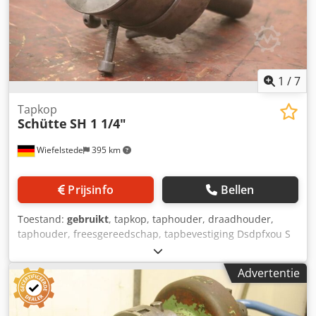
1
/
7
Tapkop
Schütte
SH 1 1/4"
Wiefelstede
395 km
Prijsinfo
Bellen
Toestand:
gebruikt
, tapkop, taphouder, draadhouder,
taphouder, freesgereedschap, tapbevestiging Dsdpfxou S
Tbus Aayjck Fabrikant: Alfred H. Schütte, zelfopenende
tapkop -Type: SH 1 1/4" -Schacht: Ø 40 x 100 mm -
Advertentie
Afmetingen: 170/155/H225 mm -Gewicht: 8,6 kg