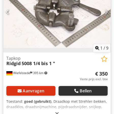
1
/
9
Tapkop
Ridgid
5008 1/4 bis 1 "
€ 350
Wiefelstede
395 km
Vaste prijs excl. btw
Aanvragen
Bellen
Toestand:
goed (gebruikt)
, Draadkop met Strehler-bekken,
draadklos, draadsnijmachine, pijpdraadsnijder, snijkop,
boutsnijkop Djdpfoyquwqex Aayeck -Fabrikant: Ridgid,