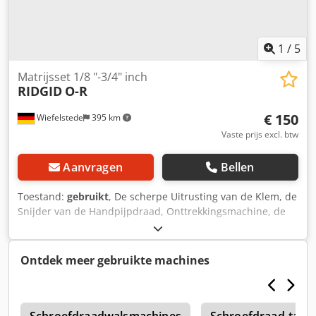
1
/
5
Matrijsset 1/8 "-3/4" inch
RIDGID
O-R
€ 150
Wiefelstede
395 km
Vaste prijs excl. btw
Aanvragen
Bellen
Toestand:
gebruikt
, De scherpe Uitrusting van de Klem, de
Snijder van de Handpijpdraad, Onttrekkingsmachine, de
Snijder van de Pijpdraad, de Snijder van de Pijpdraad,
Snijhoofd -voor buisafmetingen: max. 3/4" inches -5x
snijpunten: 1/8", 1/4", 3/8", 1/2", 3/4" -Aantal: 1x sets
Ontdek meer gebruikte machines
beschikbaar -Prijs: per set Dcjdschmdljpfx Aayok -Maten:
645/100/H70 mm -gewicht: 5 kg