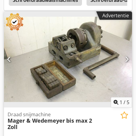
Schroefdraadwalsmachines
Schroefdraad-tapm
Advertentie
1
/
5
Draad snijmachine
Mager & Wedemeyer
bis max 2
Zoll