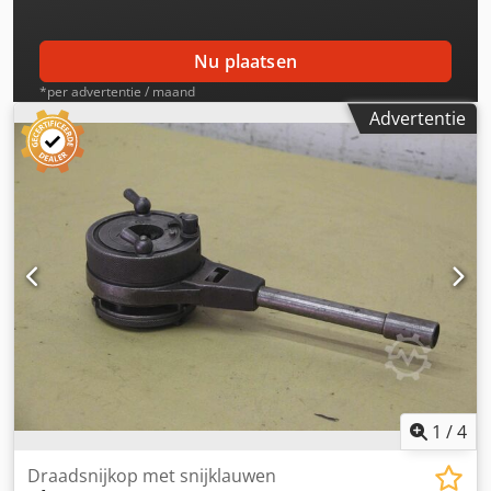
Nu plaatsen
*per advertentie / maand
Advertentie
1
/
4
Draadsnijkop met snijklauwen