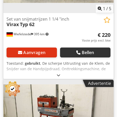
1
/
5
Set van snijmatrijzen 1 1/4 "inch
Virax
Typ 62
€ 220
Wiefelstede
395 km
Vaste prijs excl. btw
Aanvragen
Bellen
Toestand:
gebruikt
, De scherpe Uitrusting van de Klem, de
Snijder van de Handpijpdraad, Onttrekkingsmachine, de
Snijder van de Pijpdraad, de Snijder van de Pijpdraad,
Snijhoofd Dcodpfx Aschlx Nsaysk -voor buisafmetingen:
Advertentie
max. 1 1/4" inches -Snijdtips: 7 -Vervoerszaak -gewicht: 9,8
kg