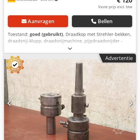
€ 120
Vaste prijs excl. btw
Aanvragen
Bellen
Toestand:
goed (gebruikt)
, Draadkop met Strehler-bekken,
draadsnij-klupp, draadsnijmachine, pijpdraadsnijder -
Reservebekken: 4 stuks - Inchdraad: 1/2"-2" inch Dodpfeb
A Rdiox Aayeck - Transportkist - Gewicht: 16 kg
Advertentie