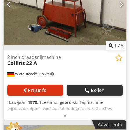
1
/
5
2 inch draadsnijmachine
Collins
22 A
Wiefelstede
395 km
Prijsinfo
Bellen
Bouwjaar:
1970
, Toestand:
gebruikt
, Tapmachine,
pijpdraadsnijder -voor buisafmetingen: max. 2 inches -
met: snijbek -Snelheid: rpm -Voetschakelaar met
noodstopfunctie Pijpsnijder -Interieur debröding -
Advertentie
Werkingsspanning: 220 volt -Maten: 1200/660/H1250 mm