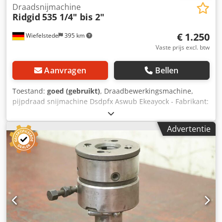
Draadsnijmachine
Ridgid
535 1/4" bis 2"
€ 1.250
Wiefelstede
395 km
Vaste prijs excl. btw
Aanvragen
Bellen
Toestand:
goed (gebruikt)
, Draadbewerkingsmachine,
pijpdraad snijmachine Dsdpfx Aswub Ekeayock - Fabrikant:
Ridgid, type 535 draadbewerkingsmachine - Buismaat: 1/8
tot 2 inch - Spilboring: Ø 64 mm - Bedrijfsspanning: 230
Advertentie
Volt - Afmetingen: 1080/700/H1140 mm - Gewicht: 128 kg