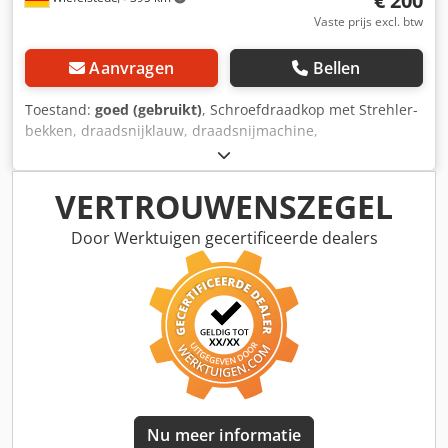
€ 200
Vaste prijs excl. btw
Aanvragen
Bellen
Toestand:
goed (gebruikt)
, Schroefdraadkop met Strehler-
bekken, draadsnijklauw, draadsnijmachine,
pijpdraadsnijder.\nInch-schroefdraad: 1/4"–1
1/2"\nGewicht: 14,5 kg Dsdpfjb A Racjx Aayjck
VERTROUWENSZEGEL
Door Werktuigen gecertificeerde dealers
Nu meer informatie