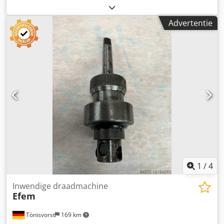
schroefdraadsnijbeugel, schroefdraadsnijmachine,
buisschroefdraadsnijder, snijkop,
Advertentie
boutschroefdraadsnijkop -Fabrikant: Ridgid, universele
draaikopp voor schroefdraadsnijden, 1/8 tot 2 inch
Dcjdpfxjzlf Rce Aayok -Buismat: 1/8 tot 2 inch -Bouten: 1/4
tot 2 inch -Afmetingen: 280/240/85 mm -Gewicht: 5,8 kg
1
/
4
Inwendige draadmachine
Efem
Tönisvorst
169 km