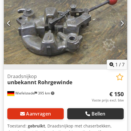
1
/
7
Draadsnijkop
unbekannt
Rohrgewinde
€ 150
Wiefelstede
395 km
Vaste prijs excl. btw
Aanvragen
Bellen
Toestand:
gebruikt
, Draadsnijkop met chaserbekken,