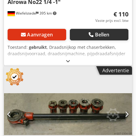
Alrowa
No22 1/4 -1"
€ 110
Wiefelstede
395 km
Vaste prijs excl. btw
Aanvragen
Bellen
Toestand:
gebruikt
, Draadsnijkop met chaserbekken,
draadsnijvoorraad, draadsnijmachine, pijpdraadafsnijder
Dsdpfod Scp Tjx Aayjck -Draaddikte: 1/4 - 1 inch -
Afmetingen: 385/120/110 mm -Gewicht: 5.1 kg
Advertentie