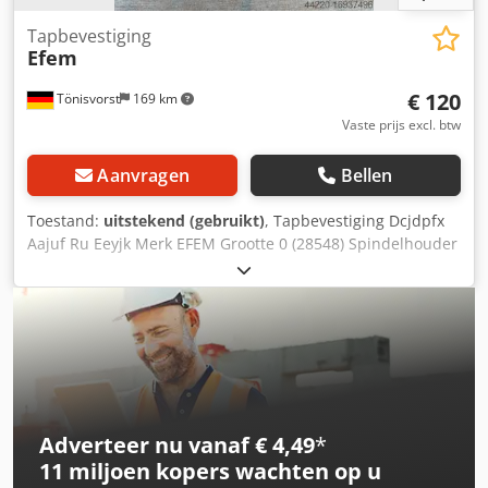
Tapbevestiging
Efem
€ 120
Tönisvorst
169 km
Vaste prijs excl. btw
Aanvragen
Bellen
Toestand:
uitstekend (gebruikt)
, Tapbevestiging Dcjdpfx
Aajuf Ru Eeyjk Merk EFEM Grootte 0 (28548) Spindelhouder
MK 1 Tap M1-M 4 rechts-linksloop automatisch
Adverteer nu vanaf € 4,49
*
11 miljoen kopers
wachten op u