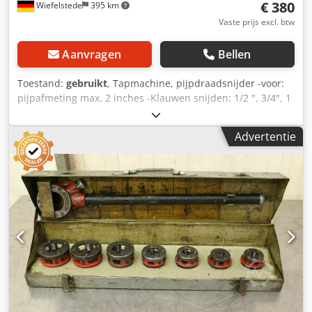
€ 380
Wiefelstede
395 km
Vaste prijs excl. btw
Aanvragen
Bellen
Toestand:
gebruikt
, Tapmachine, pijpdraadsnijder -voor:
pijpafmeting max. 2 inches -Klauwen snijden: 1/2 ", 3/4", 1
", 1 1/4", 1 1/2 " -Maten: 510/360 / H240 mm Dedpfx Aajdm
T S Asyock -gewicht: 64 kg
Advertentie