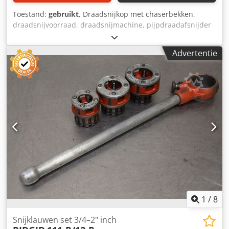
Toestand:
gebruikt
, Draadsnijkop met chaserbekken,
draadsnijvoorraad, draadsnijmachine, pijpdraadafsnijder
Djdpfx Aaed Scp Ueyjck -Draaddikte: 1/4 - 1 inch -
Afmetingen: 550/120/100 mm -Gewicht: 4,7 kg
Advertentie
1
/
8
Snijklauwen set 3/4–2" inch