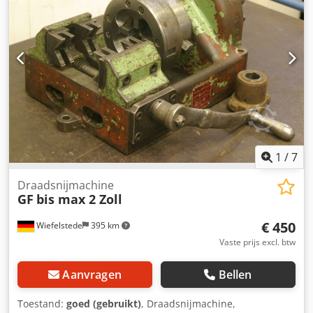
1
/
7
Draadsnijmachine
GF
bis max 2 Zoll
€ 450
Wiefelstede
395 km
Vaste prijs excl. btw
Aanvragen
Bellen
Toestand:
goed (gebruikt)
, Draadsnijmachine,