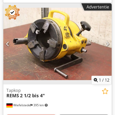
draadkop model 5008 -Buismaat: 1/4 tot 1" -Ingebouwde
Advertentie
snijbekken: 1" -Afmetingen: 190/240/H75 mm -Gewicht: 3,4
kg
1
/
12
Tapkop
REMS
2 1/2 bis 4"
Wiefelstede
395 km