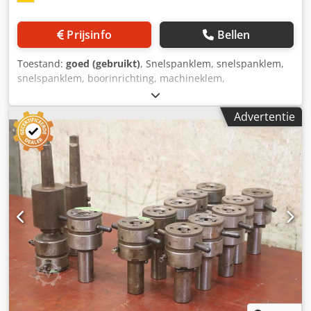
Prijsinfo
Bellen
Toestand:
goed (gebruikt)
, Snelspanklem, snelspanklem,
snelspanklem, boorinrichting, machineklem,
boormachineklem, spanhuls, spantang Dedpfx Aev Uw
Amoayeck - Draadsnijkop: zelfopenende draadsnijkop -
Advertentie
Type: CH7-44 -Afbeelding: M48 - Spantang: Ø 25 mm -
Afmetingen: 330/210/H135 mm -Gewicht: 17,4 kg