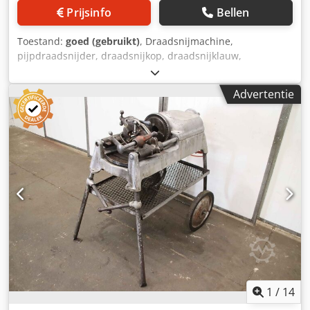
Prijsinfo
Bellen
Toestand:
goed (gebruikt)
, Draadsnijmachine,
pijpdraadsnijder, draadsnijkop, draadsnijklauw,
draadsnijkop, draadsnijhulpstuk -Fabrikant: Rems,
draadsnijkop -Pijpmaat: 2 1/2 tot 4 inch -Spindelboring: Zie
Advertentie
foto's voor afmetingen -Afmetingen: 410/400/H340 mm -
Gewicht: 50 kg Dsdpfx Aaewq Nvisysck
1
/
14