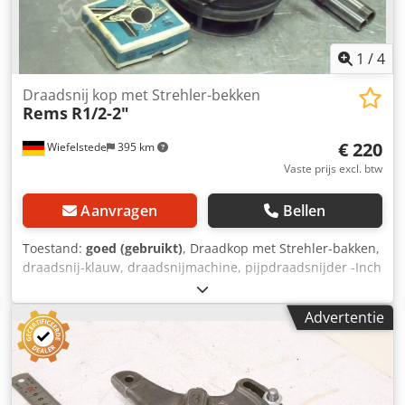
1
/
4
Draadsnij kop met Strehler-bekken
Rems
R1/2-2"
€ 220
Wiefelstede
395 km
Vaste prijs excl. btw
Aanvragen
Bellen
Toestand:
goed (gebruikt)
, Draadkop met Strehler-bakken,
draadsnij-klauw, draadsnijmachine, pijpdraadsnijder -Inch
draad: 1/2"–2" inch -Verpakt: in doos -Gewicht: 15 kg
Dodpfeb A N Uqex Aaysck
Advertentie