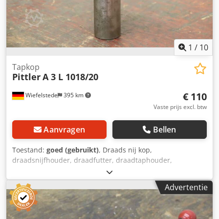
1
/
10
Tapkop
Pittler
A 3 L 1018/20
€ 110
Wiefelstede
395 km
Vaste prijs excl. btw
Aanvragen
Bellen
Toestand:
goed (gebruikt)
, Draad­s nij kop,
draadsnijfhouder, draadfutter, draadtap­houder,
freesgereedschap, draadsnijinrichting - Fabrikant: Pittler,
zelfopenende draadsnijkop - Type: Model A 3 L 1018/20 -
Advertentie
Snijbekken: niet inbegrepen - Boring: Ø 31/24 mm -
Opname: Ø 40 mm - Afmetingen: 130/125/H170 mm -
Gewicht: 3,6 kg Dsdpfx Aaexc T Rleyeck