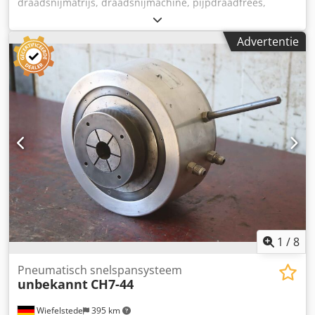
draadsnijmatrijs, draadsnijmachine, pijpdraadfrees,
matrijskop -draad snijkop: pijpdraad -Afmetingen: zie
foto's -Prijs: per stuk -Aantal: 4 stuks -afmetingen:
Advertentie
340/250/H60 mm Dcedpfx Ajfwx U Sjayjk -Gewicht: 6
kg/stuk
1
/
8
Pneumatisch snelspansysteem
unbekannt
CH7-44
Wiefelstede
395 km