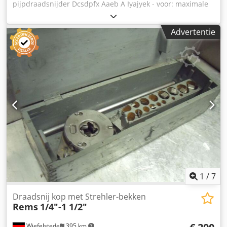
pijpdraadsnijder Dcsdpfx Aaeb A Iyajyek - voor: maximale
buismaat 2" - snijbekken: 1" - aandrijving: via 3
transmissies - afmetingen: 550/360/H240 mm - gewicht: 55
Advertentie
kg
1
/
7
Draadsnij kop met Strehler-bekken
Rems
1/4"-1 1/2"
Wiefelstede
395 km