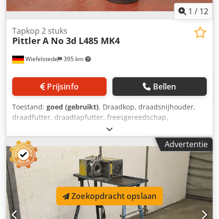
1
/
12
Tapkop 2 stuks
Pittler
A No 3d L485 MK4
Wiefelstede
395 km
Prijsinfo
Bellen
Toestand:
goed (gebruikt)
, Draadkop, draadsnijhouder,
draadfutter, draadtapfutter, freesgereedschap,
draadsnijapparaat - Fabrikant: Pittler, zelfopenende
draadsnijkoppen 2 stuks - Type: Model A No 3d L485
Advertentie
Dsdpfsrvldujx Aaysck - Maat: M7 x 1,25 1 stuk - Maat: Ø 24
mm opname MK4 1 stuk - Prijs/afgifte: compleet -
Transportafmetingen: 180/140/H310 mm - Gewicht: 8,5 kg
Zoekopdracht opslaan