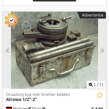
Advertentie
1
/
11
Draadsnij kop met Strehler-bekken
Alrowa
1/2"-2"
Wiefelstede
395 km