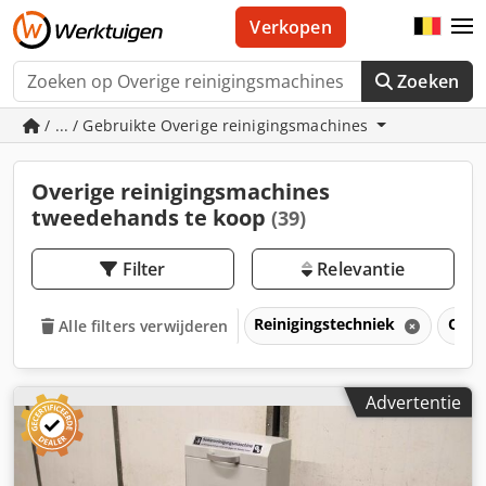
Verkopen
Zoeken
/ ... / Gebruikte Overige reinigingsmachines
Overige reinigingsmachines
tweedehands te koop
(39)
Filter
Relevantie
Reinigingstechniek
Over
Alle filters verwijderen
Advertentie