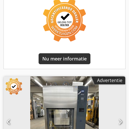
Siegfried Volz Werkzeugmaschinen Rüschebrinkstr. 151-
153 D - 44143 Dortmund - Wambel
Nu meer informatie
Advertentie