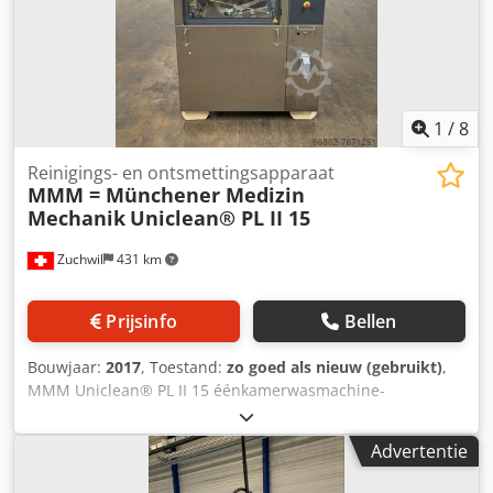
1
/
8
Reinigings- en ontsmettingsapparaat
MMM = Münchener Medizin
Mechanik
Uniclean® PL II 15
Zuchwil
431 km
Prijsinfo
Bellen
Bouwjaar:
2017
, Toestand:
zo goed als nieuw (gebruikt)
,
MMM Uniclean® PL II 15 éénkamerwasmachine-
desinfector (als nieuwstaat, bouwjaar: 2017)
Productbeschrijving (Bron: MMM) Krachtige
Advertentie
éénkamerwas-/desinfectiemachine voor het grondig
opwerken van grote hoeveelheden medische