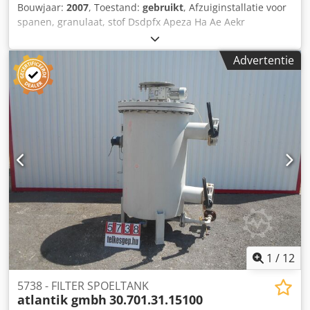
Bouwjaar:
2007
, Toestand:
gebruikt
, Afzuiginstallatie voor
spanen, granulaat, stof Dsdpfx Apeza Ha Ae Aekr
Advertentie
1
/
12
5738 - FILTER SPOELTANK
atlantik gmbh
30.701.31.15100