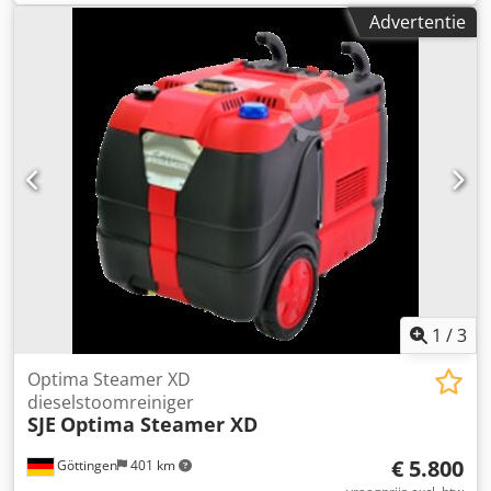
Dksdpjwiww Sefx Ap Aor Breedte: 180 cm Doorsnede: 50
Advertentie
cm Gewicht: 180 kg Hilltip hydraulische unit (ook zo goed
als nieuw, ongebruikt, volledig functioneel): Model: HPU18
(gebouwd in 2013) Motor: 18 pk (13,4 kW) Spanning: 12VDC
Gewicht: 190 kg
1
/
3
Optima Steamer XD
dieselstoomreiniger
SJE
Optima Steamer XD
€ 5.800
Göttingen
401 km