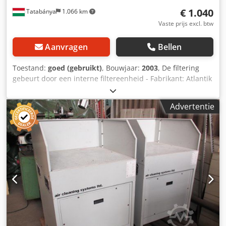
€ 1.040
Tatabánya
1.066 km
Vaste prijs excl. btw
Aanvragen
Bellen
Toestand:
goed (gebruikt)
, Bouwjaar:
2003
, De filtering
gebeurt door een interne filtereenheid - Fabrikant: Atlantik
GmbH - Model: 30.701.31.15100 - Bedrijfsdruk: 10 bar -
gefilterde korrelgrootte: 6,0 µmm (micron mm) -
Advertentie
Afmetingen: 1050 x 1150 x 1620 mm - Inhoud: 425 l
Djdpfjiw Eafox Ap Ajkr - Elektrische gegevens: 250 V, 5 A,
50/60 Hz - Bouwjaar: 2003