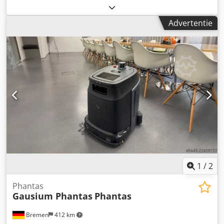
Heute, zoolreinigingsmachine, schoenpoetsmachine -
Type: Solamat 100 - Stroomaansluiting: 230 volt - 4
Advertentie
rolborstels: voor de zolen (nylon) - 2 ronde borstels: (nylon)
voor de zijkanten - 1 borstel voor het bovenleer:
(paardenhaar) - Afmetingen: 560/460/H1090 mm
Dedezrfykjpfx Ap Aekr - Gewicht: 59 kg
1
/
2
Phantas
Gausium Phantas
Phantas
Bremen
412 km