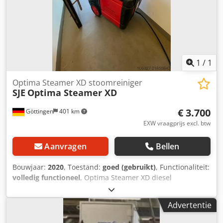
1
/
1
Optima Steamer XD stoomreiniger
SJE
Optima Steamer XD
€ 3.700
Göttingen
401 km
EXW vraagprijs excl. btw
Aanvragen
Bellen
Bouwjaar:
2020
, Toestand:
goed (gebruikt)
, Functionaliteit:
volledig functioneel
, Optima Steamer XD diesel
stoomreiniger Goede staat 2 stoomuitlaten Inclusief
accessoires 2 x 10 meter stoomslang Djdoyy Rpijpfx Ap
Advertentie
Aokr 2 x stoompistool Goede staat / Algemeen gereviseerd
door de dealer