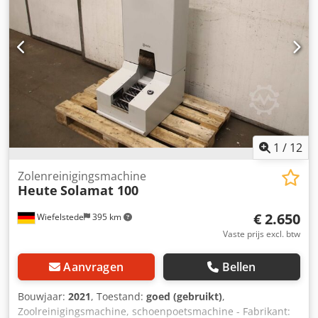
1
/
12
Zolenreinigingsmachine
Heute
Solamat 100
€ 2.650
Wiefelstede
395 km
Vaste prijs excl. btw
Aanvragen
Bellen
Bouwjaar:
2021
, Toestand:
goed (gebruikt)
,
Zoolreinigingsmachine, schoenpoetsmachine - Fabrikant: