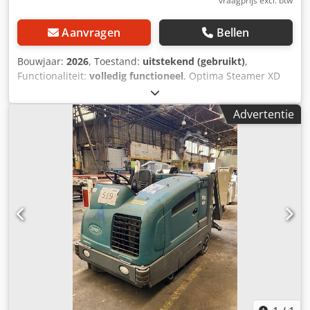
vraagprijs excl. btw
Aanvragen
Bellen
Bouwjaar:
2026
, Toestand:
uitstekend (gebruikt)
,
Functionaliteit:
volledig functioneel
, Optima Steamer XD
Diesel-stoomreiniger 1 jaar garantie 2 stoomuitgangen
Accessoires inbegrepen Nieuw apparaat Direct leverbaar 0
Advertentie
bedrijfsuren Dkodpfxjy Hlbmj Ap Aor