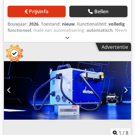
Prijsinfo
Bellen
Bouwjaar:
2026
, Toestand:
nieuw
, Functionaliteit:
volledig
functioneel
, mate van automatisering:
automatisch
, Neem
vooraf contact op voor meer informatie: Wij verzorgen de
verhuur/lease van reinigings- en onderhoudsrobots.
Advertentie
Dksdpfxezn Nuwo Ap Asr + Onderhoud en ondersteuning,
geen hotline, maar vaste contactpersonen. Persoonlijk en
betrouwbaar. Gausium Phantas: De intelligente 4-in-1
reinigingsrobot De Gausium Phantas is een baanbrekende,
compacte reinigingsrobot die speciaal is ontwikkeld voor
commerciële omgevingen met verschillende soorten
vloerbedekking. Als een echte 4-in-1 oplossing combineert
hij stofzuigen, vegen, schrobben en stof afnemen in één
apparaat. Dankzij zijn compacte afmetingen en
geavanceerde navigatie overwint hij moeiteloos zelfs de
smalste doorgangen en obstakels. Het is belangrijk om de
0 mm-randreinigingsfunctie te benadrukken, die ervoor
zorgt dat elke hoek tot direct tegen de muur schoon wordt.
Met zijn intelligente sensortechnologie, bestaande uit
1
/
8