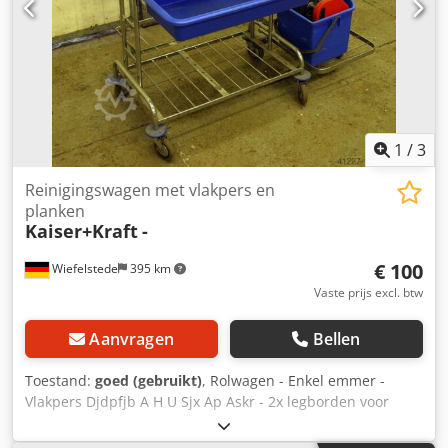
1
/
3
Reinigingswagen met vlakpers en
planken
Kaiser+Kraft
-
€ 100
Wiefelstede
395 km
Vaste prijs excl. btw
Aanvragen
Bellen
Toestand:
goed (gebruikt)
, Rolwagen - Enkel emmer -
Vlakpers Djdpfjb A H U Sjx Ap Askr - 2x legborden voor
microvezelmoppen