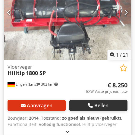
1
/
21
Vloerveger
Hilltip
1800 SP
€ 8.250
Lingen (Ems)
302 km
EXW Vaste prijs excl. btw
Aanvragen
Bellen
Bouwjaar:
2014
, Toestand:
zo goed als nieuw (gebruikt)
,
Functionaliteit:
volledig functioneel
, Hilltip vloerveger
(vormt een eenheid met Hilltip hydraulische eenheid):