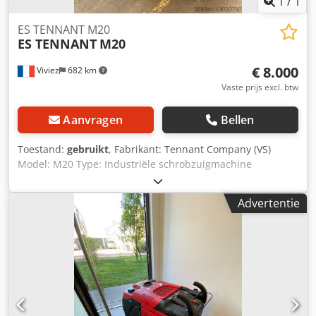
1
/
1
ES TENNANT M20
ES TENNANT
M20
€ 8.000
Viviez
682 km
Vaste prijs excl. btw
Aanvragen
Bellen
Toestand:
gebruikt
, Fabrikant: Tennant Company (VS)
Model: M20 Type: Industriële schrobzuigmachine
(combinatiemachine) Aandrijfbron: Diesel, LPG of accu
(afhankelijk van de uitvoering) Reinigingsbreedte: -
Advertentie
Hoofdborstels: ~1020 mm (40 inch) - Met zijborstels: tot
1400 mm (55 inch) Inhoud schoonwatertank: 303 liter
Inhoud vuilwatertank: 360 liter Werksnelheid: ~8 km/u
Dkjdpfx Apjwf E Drs Aor Geschat gewicht (leeg): ~2177 kg
Geschatte afmetingen: - Lengte: ~2460 mm - Breedte:
~1220 mm - Hoogte: ~1430 mm