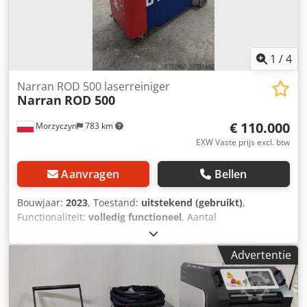
1
/
4
Narran ROD 500 laserreiniger
Narran
ROD 500
€ 110.000
Morzyczyn
783 km
EXW Vaste prijs excl. btw
Aanvragen
Bellen
Bouwjaar:
2023
, Toestand:
uitstekend (gebruikt)
,
Functionaliteit:
volledig functioneel
, Aantal
gereedschapstorens:
1
, Let op: het aanbod betreft de
overdracht van de leaseovereenkomst.
Advertentie
Pulslaserreinigingsapparaat Narran ROD 500W, met IPG
Photonics-laserbron. Apparaat in zeer goede staat.
Technische specificaties: - gemiddeld vermogen - 500 W, -
piekvermogen - 2,5 MW, - golflengte - 1064-1070 nm, -