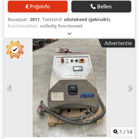
Prijsinfo
Bellen
Bouwjaar:
2011
, Toestand:
uitstekend (gebruikt)
,
Functionaliteit:
volledig functioneel
,
machine-/voertuignummer:
2100218
, HGH-SAT SR 1000 2-
tank sproeireinigingsinstallatie (bouwjaar 2011) Industrie-
Advertentie
reinigingsinstallatie in robuuste roestvrijstalen uitvoering
voor efficiënte reiniging van onderdelen met een waterig
proces. Uitgevoerd met een 2-tank systeem (reinigen +
spoelen), roterende korf en automatische reinigingscyclus.
Hoge laadcapaciteit tot 900 kg en krachtige sproeidrukken
zorgen voor betrouwbare reinigingsresultaten. Ideaal voor
gebruik in de machinebouw en serieproductie. Technische
gegevens – HGH-SAT SR 1000 Fabrikant: HGH-SAT
Ultraschall Anlagentechnik Type: SR 1000 Uitvoering: 2-
tank Installatie type: sproeireinigingsinstallatie Bouwjaar:
10/2011 Fabrieksnummer: 2100218 Elektrische gegevens
Netspanning: 230 / 400 V Frequentie: 50 Hz Dkjdpjzgvm
Defx Ap Aer Nominale stroom: 45 A Totaal vermogen: 30
kW Vermogen Verwarmingsvermogen: 24 kW Totaal
1
/
14
aansluitvermogen: 30 kW Tankgegevens Tankinhoud