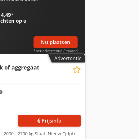
 4,49
*
chten op u
Nu plaatsen
*per advertentie / maand
Advertentie
 of aggregaat
Vraag meer foto's aan
Prijsinfo
- 2000 - 2700 kg Staat: Nieuw Cjdpfx