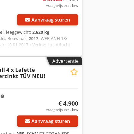
vraagprijs excl. btw
Aanvraag sturen
el
, leeggewicht:
2.620 kg
,
cht
, Bouwjaar:
2017
, WEB ANH 18/
r: 10.01.2017 • Vering: Lucht/lucht
 kg • Toegest. totaalgewicht: 18000 kg
machine • Direct inzetbaar • Dit aanbod
Advertentie
n, - Fouten en/of typefouten niet
ll
4 x Lafette
erzinkt TÜV NEU!
m
€ 4.900
vraagprijs excl. btw
Aanvraag sturen
trusting:
ABS
, SCHMITZ GOTHA BDF-