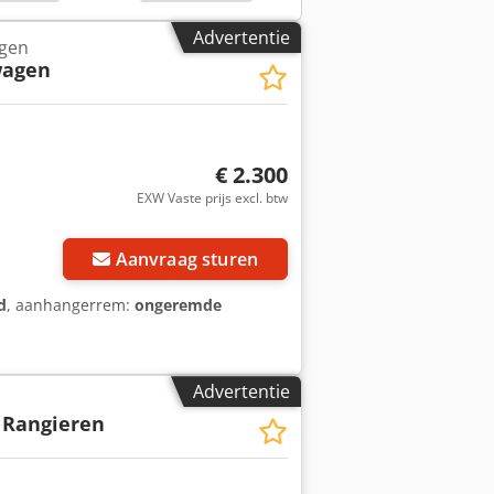
Advertentie
gen
wagen
€ 2.300
EXW Vaste prijs excl. btw
Aanvraag sturen
d
, aanhangerrem:
ongeremde
Advertentie
 Rangieren