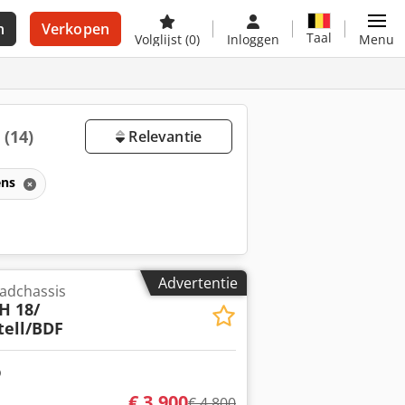
n
Verkopen
Taal
Volglijst
(0)
Inloggen
Menu
p
(14)
Relevantie
ens
Advertentie
adchassis
H 18/
tell/BDF
€ 3.900
€ 4.800