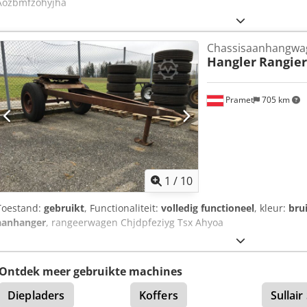
Aozbmfzohyjha
Chassisaanhangwa
Hangler
Rangie
Pramet
705 km
1
/
10
Toestand:
gebruikt
, Functionaliteit:
volledig functioneel
, kleur:
bru
aanhanger
, rangeerwagen Chjdpfeziyg Tsx Ahyoa
Ontdek meer gebruikte machines
Diepladers
Koffers
Sullair