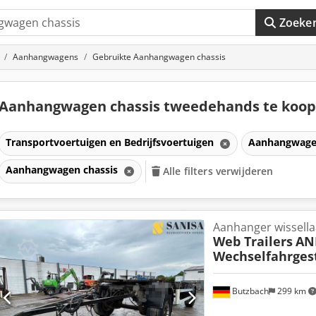
Zoeke
Aanhangwagens
Gebruikte Aanhangwagen chassis
Aanhangwagen chassis tweedehands te koo
Transportvoertuigen en Bedrijfsvoertuigen
Aanhangwag
Aanhangwagen chassis
Alle filters verwijderen
Aanhanger wissella
Web Trailers
AN
Wechselfahrges
Butzbach
299 km