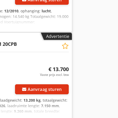
ie:
12/2010
, ophanging:
lucht
,
mogen: 14.540 kg Totaalgewicht: 19.000
goed Voertuignummer:
 2 assen .: VHRR2102PA2C00490
 aansprakelijkheid voor druk- en
Advertentie
voorbehouden! Al Shogran GmbH An der
 20CPB
mail.
€ 13.700
Vaste prijs excl. btw
Aanvraag sturen
 laadgewicht:
13.200 kg
, totaalgewicht:
026
, laadruimte lengte:
7.150 mm
,
e lengte:
9.260 mm
, totale breedte:
en:
285/70 R 19.5
, bandenconditie:
80