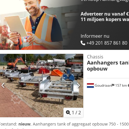
Adverteer nu vanaf €
11 miljoen kopers
wa
Informeer nu
+49 201 857 861 80
Chassis
Aanhangers tank
opbouw
Goudriaan
157 km
1
/
2
Toestand:
nieuw
, Aanhangers tank of aggregaat opbouw 750 - 1500 