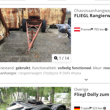
Chassisaanhangwa
FLIEGL
Rangier
Pramet
705 km
1
/
14
Toestand:
gebruikt
, Functionaliteit:
volledig functioneel
, kleur:
roo
aanhanger
, rangeerwagen Chjdpjzix R Defx Ahyea
Overige
Fliegl
Dolly zum
Triptis
523 km