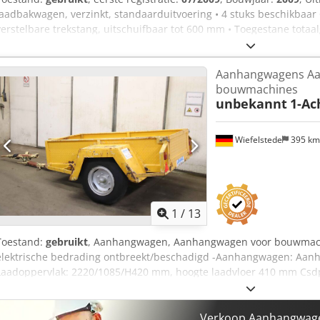
laadbakwagen, verzinkt, standaarduitvoering • 4 stuks beschikbaar
verstelbare trekstang, uitschuifbaar tot 600 mm • Toegestane totaal
2.700 kg • 2 x 9-tons SAF-assen • Volledig luchtgeveerd • Banden: 385
Verzinkt/geanodiseerd chassis • Heffen/zakken installatie • Duitse a
Aanhangwagens A
TÜV/ SP: Nieuw! Fouten en tussentijdse verkoop voorbehouden! = V
bouwmachines
Verdere informatie = Laadvermogen: 18.000 kg Schade: geen
unbekannt
1-Ac
Wiefelstede
395 k
1
/
13
Toestand:
gebruikt
, Aanhangwagen, Aanhangwagen voor bouwmachi
elektrische bedrading ontbreekt/beschadigd -Aanhangwagen: Aa
Laadoppervlak: 2220/1085/H420 mm, hoogte laadvloer 410 mm Csd
Hahn type ABV25. 1DZKE 2010 tot 2500 kg -Steunlast: 100 kg -Afme
Terreingewicht: 650 kg -Overdracht: In de staat waarin deze zich bev
Verkoop Aanhangwagen