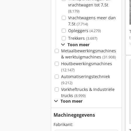
vrachtwagen tot 7,5t
(8.179)
Vrachtwagens meer dan
7,5t
(7.714)
Opleggers
(4.279)
Trekkers
(3.697)
Toon meer
Metaalbewerkingsmachines
& werktuigmachines
(31.908)
Houtbewerkingsmachines
(12.147)
Automatiseringstechniek
(9.212)
Vorkheftrucks & Industriële
trucks
(8.999)
Toon meer
Machinegegevens
Fabrikant: