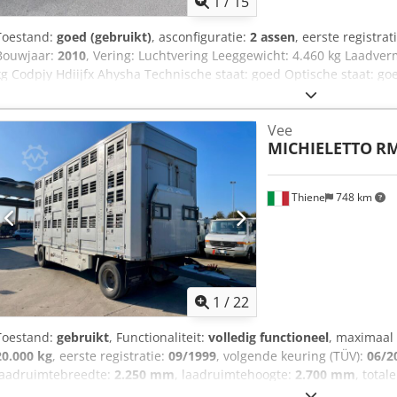
1
/
15
Toestand:
goed (gebruikt)
, asconfiguratie:
2 assen
, eerste registrat
Bouwjaar:
2010
, Vering: Luchtvering Leeggewicht: 4.460 kg Laadver
kg Codpjy Hdiijfx Ahysha Technische staat: goed Optische staat: 
Containersysteem-aanhanger: 01 Robuuste Kaiser / afzetsysteem /
Leeggewicht: 4460 Totaalgewicht: 19000 = Bedrijfsinformatie = Geen
Vee
schrijffouten, wijzigingen, tussentijdse verkoop en vergissingen 
MICHIELETTO
RM
Glashütte 15 41516 Grevenbroich Tel.: Mobiel: Mevr. Sabine Faust E
Thiene
748 km
1
/
22
Toestand:
gebruikt
, Functionaliteit:
volledig functioneel
, maximaal
20.000 kg
, eerste registratie:
09/1999
, volgende keuring (TÜV):
06/2
laadruimtebreedte:
2.250 mm
, laadruimtehoogte:
2.700 mm
, total
2.550 mm
, totale hoogte:
3.900 mm
, ophanging:
lucht
, bandenmat