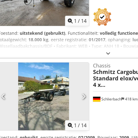
1
/
14
Toestand:
uitstekend (gebruikt)
, Functionaliteit:
volledig functione
totaalgewicht:
18.000 kg
, eerste registratie:
01/2017
, ophanging:
lu
Wissellaadbakchassis/BDF • Fabrikant: WEB • Type: ANH 18 • Bouwjaa
Csdpfxszdt Exj Ahyeha • Leeggewicht: 2620 kg • Laadvermogen: 15380
• 5,95 meter container • 40 mm trekoog • APK tot: 08.2026 • Duitse 
Chassis
is vrijblijvend en niet bindend. - Tussentijdse verkoop voorbehoude
Schmitz Cargobu
uitgesloten. - Verkoop volgens onze algemene voorwaarden.
Standard elox/v
4 x...
Schlierbach
418 k
1
/
14
Toestand:
gebruikt
, eerste registratie:
07/2009
, Bouwjaar:
2009
, Ui