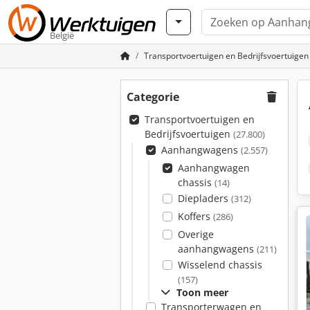
België
Transportvoertuigen en Bedrijfsvoertuigen
Categorie
Transportvoertuigen en
Bedrijfsvoertuigen
(27.800)
Aanhangwagens
(2.557)
Aanhangwagen
chassis
(14)
Diepladers
(312)
Koffers
(286)
Overige
aanhangwagens
(211)
Wisselend chassis
(157)
Toon meer
Transporterwagen en