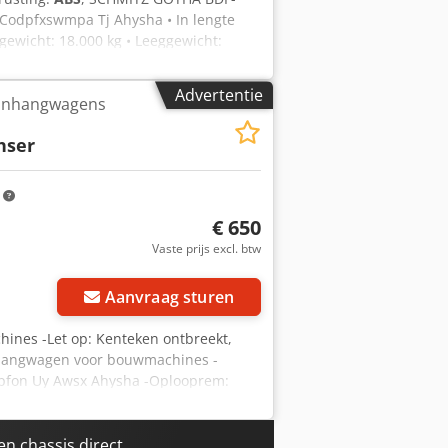
 Codpfxswmpa Tj Ahysha • In lengte
gewicht: 18.000 kg • Leeggewicht:
/65 R 22,5 • Zeer goed profiel! •
anhanger! • Van eerste eigenaar! • APK/
Advertentie
anhangwagens
erdere informatie = Schade: geen =
hser
m
€ 650
Vaste prijs excl. btw
Aanvraag sturen
nes -Let op: Kenteken ontbreekt,
nhangwagen voor bouwmachines -
pfon Uy Awsx Ahysha -Oplooprem:
tingen: 4175/2030/H980 mm -
indt, zoals te zien
 chassis direct