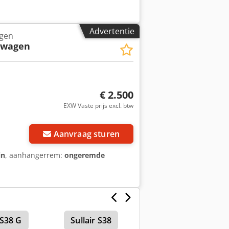
Advertentie
gen
rwagen
€ 2.500
EXW Vaste prijs excl. btw
Aanvraag sturen
in
, aanhangerrem:
ongeremde
 S38 G
Sullair S38