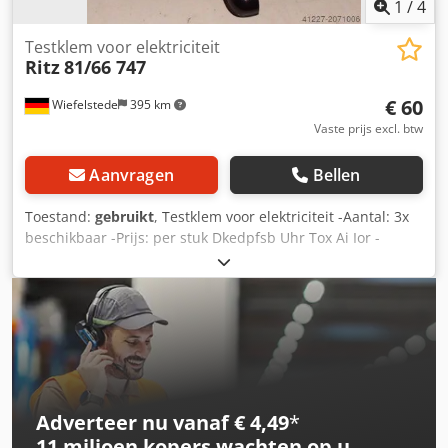
1
/
4
Testklem voor elektriciteit
Ritz
81/66 747
€ 60
Wiefelstede
395 km
Vaste prijs excl. btw
Aanvragen
Bellen
Toestand:
gebruikt
, Testklem voor elektriciteit -Aantal: 3x
beschikbaar -Prijs: per stuk Dkedpfsb Uhr Tox Ai Ior -
gewicht: 4,2 kg
Adverteer nu vanaf € 4,49
*
11 miljoen kopers
wachten op u