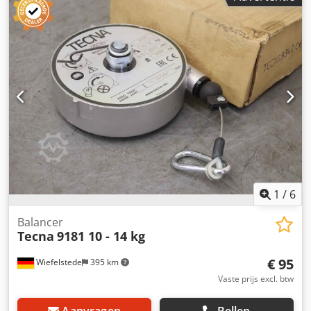
2DI (T)H/L Dodpfx Ajx R Svlei Iokr -Stroomsterkte: 3x25A+PE
-Spanning: 415V -Beschermingsgraad: IP65 -Kabel: niet
inbegrepen -Afmetingen: Ø 550 x 440 mm -Eigen gewicht:
32 kg
1
/
6
Balancer
Tecna
9181 10 - 14 kg
€ 95
Wiefelstede
395 km
Vaste prijs excl. btw