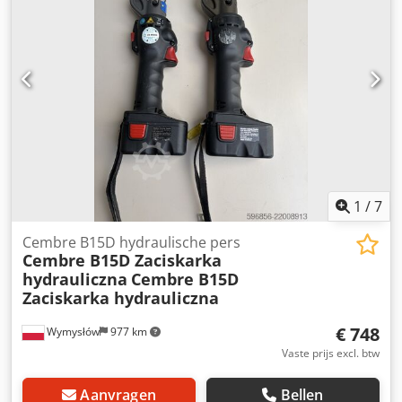
1
/
7
Cembre B15D hydraulische pers
Cembre B15D Zaciskarka
hydrauliczna
Cembre B15D
Zaciskarka hydrauliczna
€ 748
Wymysłów
977 km
Vaste prijs excl. btw
Aanvragen
Bellen