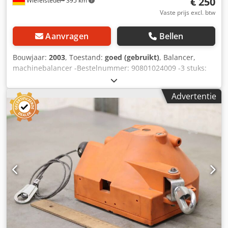
€ 250
Wiefelstede
395 km
Vaste prijs excl. btw
Aanvragen
Bellen
Bouwjaar:
2003
, Toestand:
goed (gebruikt)
, Balancer,
machinebalancer -Bestelnummer: 90801024009 -3 stuks:
met helmschienrollen en aansluitkabel -Draagvermogen
per stuk: 1-3 kg -Kabellengte: 2 m Dksdpfx Asb A Rzcsi Ijr -
Advertentie
Prijs/verkoop: compleet -Eigen gewicht: 12 kg