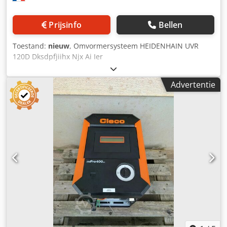
Prijsinfo
Bellen
Toestand:
nieuw
, Omvormersysteem HEIDENHAIN UVR
120D Dksdpfjiihx Njx Ai Ier
Advertentie