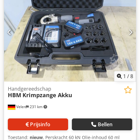
bouwhoogte, met de mogelijkheid tot volledige 360º-
rotatie. Ze zijn ontworpen om onder elk type element te
plaatsen en te verplaatsen. Ook zijn er gemotoriseerde
modellen met hydraulische heftcilinders voor het laden in
voertuigen of op rekken, met een maximale snelheid van 5
m/min. Dksdpjw Taikjfx Ai Ior Lengte - 1602 mm Breedte -
2019 mm Hoogte - 315 mm max. draag-/hefvermogen - 100
ton Afstandsbediening
1
/
8
Handgereedschap
HBM
Krimpzange Akku
Velen
231 km
Prijsinfo
Bellen
Toestand:
nieuw
, Perskracht 60 kN Olie-inhoud 60 ml