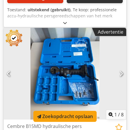
Toestand:
uitstekend (gebruikt)
, Te koop: professionele
accu-hydraulische persgereedschappen van het merk
Cembre, model B15D. De toestellen verkeren in volledig
technische werkende staat en zijn direct inzetbaar. Prijs is
Advertentie
per stuk. Visuele staat zoals zichtbaar op de foto's –
normale gebruikssporen door regulier gebruik. Technische
gegevens: Fabrikant: Cembre Model: B15D Perskracht: 15
kN Voeding: 9,6V / 2,0Ah Ni-MH Professioneel apparaat
voor het persen van eindhulzen en verbindingsstukken
Compacte en robuuste constructie Aanvullende informatie:
Dkodpfxoy Uzcvo Ai Ier Accu’s gereviseerd – 05.2026 Geen
lader inbegrepen Persgereedschappen zijn 100%
functioneel Verkoop per stuk Set bevat: Cembre B15D
persgereedschap Accu
1
/
8
Zoekopdracht opslaan
Cembre B15MD hydraulische pers