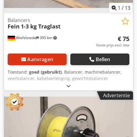
1
/
13
Balancers
Fein
1-3 kg Traglast
€ 75
Wiefelstede
395 km
Vaste prijs excl. btw
Aanvragen
Bellen
Toestand:
goed (gebruikt)
, Balancer, machinebalancer,
veerbalancer, kabelverlenging, gewichtsbalancer
Dksdpfsinwumsx Ai Ior -Fabrikant: Fein, balancer
veerbalancer -Laadvermogen: 1-3 kg -Aantal: 2x
Advertentie
veerbalancer beschikbaar -Prijs: per stuk -Afmeting:
260/200/135 mm -Stadsgewicht: 3 kg/st.