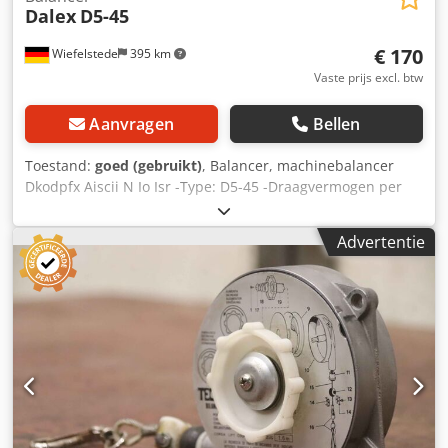
Dalex
D5-45
€ 170
Wiefelstede
395 km
Vaste prijs excl. btw
Aanvragen
Bellen
Toestand:
goed (gebruikt)
, Balancer, machinebalancer
Dkodpfx Aiscii N Io Isr -Type: D5-45 -Draagvermogen per
stuk: 30-45 kg -Kabellengte: 2 m -Aantal: 2 stuks
beschikbaar -Prijs: per stuk -Eigengewicht: 18 kg
Advertentie