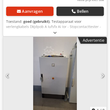
Aanvragen
Bellen
Toestand:
goed (gebruikt)
, Testapparaat voor
verlengkabels Dkjdpob A Iufsfx Ai Ior - Stopcontacttester -
Testapparaat voor: verlengkabels, tafelstekkerdozen -
Gewicht: 30 kg
Advertentie