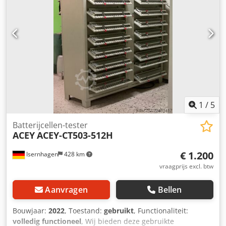
1
/
5
Batterijcellen-tester
ACEY
ACEY-CT503-512H
€ 1.200
Isernhagen
428 km
vraagprijs excl. btw
Aanvragen
Bellen
Bouwjaar:
2022
, Toestand:
gebruikt
, Functionaliteit:
volledig functioneel
, Wij bieden deze gebruikte