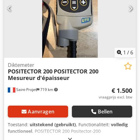
1
/
6
Diktemeter
POSITECTOR 200
POSITECTOR 200
Mesureur d'épaisseur
€ 1.500
Saint-Projet
719 km
vraagprijs excl. btw
Aanvragen
Bellen
Toestand:
uitstekend (gebruikt)
, Functionaliteit:
volledig
functioneel
, POSITECTOR 200 Positector-200
Laagdiktemeter voor hout, beton, kunststof De Positector-