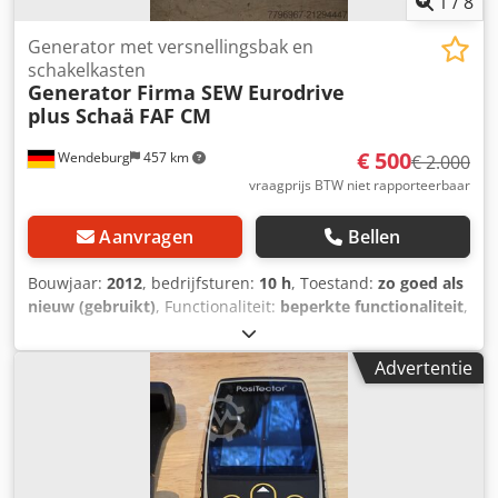
1
/
8
Generator met versnellingsbak en
schakelkasten
Generator Firma SEW Eurodrive
plus Schaä
FAF CM
€ 500
Wendeburg
457 km
€ 2.000
vraagprijs BTW niet rapporteerbaar
Aanvragen
Bellen
Bouwjaar:
2012
, bedrijfsturen:
10 h
, Toestand:
zo goed als
nieuw (gebruikt)
, Functionaliteit:
beperkte functionaliteit
,
De generator is ingezet bij de ontwikkeling van een
verticale windturbine, maar is slechts enkele uren gebruikt
Advertentie
omdat dit ontwikkelingsstadium is stopgezet. De
schakelkasten zijn door een professioneel bedrijf in
Offenburg afgestemd op, of samengesteld met, de
generator. Dkjdpfjyl Nntsx Ai Ier Ik ben blij als de
apparatuur een nieuwe toepassing vindt. Prijs is
bespreekbaar bij afhalen.