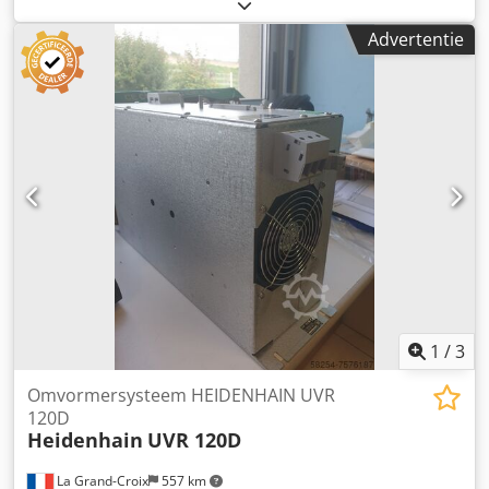
CEMBRE B35-50D aan – een hoogwaardig gereedschap
voor industriële toepassingen. Het apparaat verkeert in
Advertentie
zeer goede technische staat, volledig functioneel en direct
inzetbaar. ⚙️ Technische gegevens: Model: CEMBRE B35-
50D Perskracht: 35 kN (4 ton) Maximale kabeldoorsnede:
tot 150 mm² (koper) Voeding: 9.6V Ni-MH accu Draaibare
kop: 180° Type: hydraulisch, accu-aangedreven Bediening:
met één hand ✅ Toepassingen: Kabelschoenen
aansluitklemmen laagspannings- en industriële elektrische
installaties service en onderhoud 📦 Inbegrepen: CEMBRE
B35-50D pers twee accu’s oplader Dodpfsy H Ri Aex Ai Iokr
transportkoffer documentatie / handleiding draagriem ⭐
Voordelen: zeer robuuste industriële constructie stille
werking en minimale trillingen automatische terugloop na
persen hoge precisie en herhaalbaarheid comfortabel met
één hand te bedienen 📌 Staat: Gebruikt – vertoont
1
/
3
normale gebruikssporen, technisch volledig functioneel.
Omvormersysteem HEIDENHAIN UVR
120D
Heidenhain
UVR 120D
La Grand-Croix
557 km