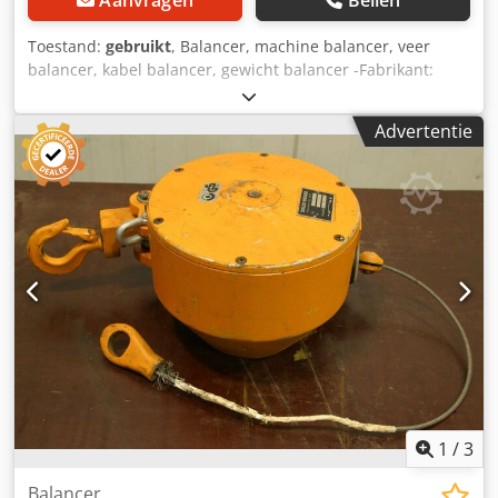
Aanvragen
Bellen
Toestand:
gebruikt
, Balancer, machine balancer, veer
balancer, kabel balancer, gewicht balancer -Fabrikant:
Tecna, veerbalanspers type 9181 Ovp -Draagvermogen: 10
- 14 kg -Kabellengte: 2500 mm -Aantal: 2x veerbalanser
Advertentie
beschikbaar -Prijs: per stuk -Afmeting doos: 270/200/100
mm -eigen gewicht: 3.8 kg Dkedpfx Aeq Untvji Ier
1
/
3
Balancer