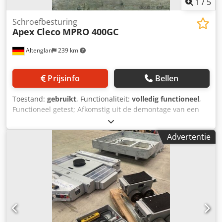
1
/
5
Schroefbesturing
Apex Cleco
MPRO 400GC
Altenglan
239 km
Prijsinfo
Bellen
Toestand:
gebruikt
, Functionaliteit:
volledig functioneel
,
Functioneel getest; Afkomstig uit de demontage van een
productielijn van een automotive toeleverancier, vakkundig
gedemonteerd. Dedoyq R Tzepfx Ai Iokr
Advertentie