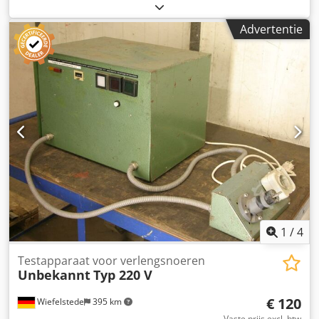
Fabrikant: KW, veerbalancer type F2 met vergrendeling -
Belastingscapaciteit: 98–176 N Dodpfoir E S Ijx Ai Iokr -
Advertentie
Kabellengte: 1,9 m - Aantal: 2 stuks veerbalancers
beschikbaar - Prijs: per stuk - Afmetingen: 225/125/H340
mm - Eigen gewicht: 10,3 kg/stuk
1
/
4
Testapparaat voor verlengsnoeren
Unbekannt
Typ 220 V
€ 120
Wiefelstede
395 km
Vaste prijs excl. btw