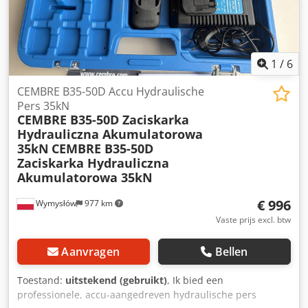
gebruikssporen\nDirect klaar voor gebruik Dsdpfjy H Rdgjx
gebruikt. Gratis te downloaden - PosiSoft Mobile (alleen bij
Ai Iekr
Geavanceerde modellen): toegang tot meetwaarden,
grafieken, foto-opname en notities via WiFi-apparaten
zoals tablets, smartphones en computers • Screenshot-
1
/
6
functie – slaat beeld op in USB-flashgeheugen voor
rapportage en evaluatie • Elke meting wordt opgeslagen
CEMBRE B35-50D Accu Hydraulische
met datum- en tijdstempel • Software-updates via internet
Pers 35kN
CEMBRE B35-50D Zaciskarka
Hydrauliczna Akumulatorowa
35kN
CEMBRE B35-50D
Zaciskarka Hydrauliczna
Akumulatorowa 35kN
€ 996
Wymysłów
977 km
Vaste prijs excl. btw
Aanvragen
Bellen
Toestand:
uitstekend (gebruikt)
, Ik bied een
professionele, accu-aangedreven hydraulische pers