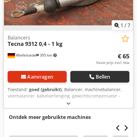
1
/
7
Balancers
Tecna
9312 0,4 - 1 kg
€ 65
Wiefelstede
395 km
Vaste prijs excl. btw
Aanvragen
Bellen
Toestand:
goed (gebruikt)
, Balancer, machinebalancer,
veerbalancer, kabelverlenging, gewichtscompensator -
Fabrikant: Tecna, veerbalancer type 9312 -
Draagvermogen: 1 - 2 kg - Kabellengte: 1600 mm -Aantal:
1x veerbalancer beschikbaar Dedpfxjv U I S Sj Ai Iekr -
Ontdek meer gebruikte machines
Afmetingen: 200/110/H55 mm -Eigen gewicht: 0,6 kg