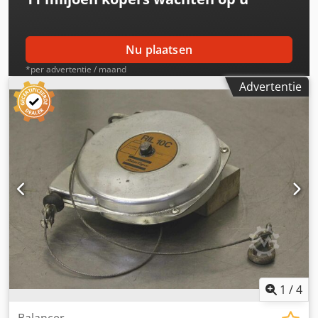
Nu plaatsen
*per advertentie / maand
Advertentie
1
/
4
Balancer