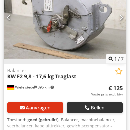
1
/
7
Balancer
KW
F2 9,8 - 17,6 kg Traglast
€ 125
Wiefelstede
395 km
Vaste prijs excl. btw
Aanvragen
Bellen
Toestand:
goed (gebruikt)
, Balancer, machinebalancer,
veerbalancer, kabeluittrekker, gewichtscompensator -