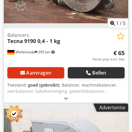
1
/
5
Balancers
Tecna
9190 0,4 - 1 kg
€ 65
Wiefelstede
395 km
Vaste prijs excl. btw
Aanvragen
Bellen
Toestand:
goed (gebruikt)
, Balancer, machinebalancer,
veerbalancer, kabelverlenging, gewichtsbalancer -
Fabrikant: Tecna, veerbalancer type 9190 -Laadvermogen:
0,4 - 1 kg -Touwlengte: 1600 mm -Aantal: 1x veerbalancer
Advertentie
beschikbaar Dedpfxevqbgzs Ai Iokr -Afmeting: 180/110/H55
mm -Nettogewicht: 0,6 kg