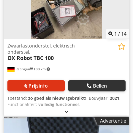
1
/
14
Zwaarlastonderstel, elektrisch
onderstel,
OX Robot
TBC 100
Ratingen
188 km
Prijsinfo
Bellen
Toestand:
zo goed als nieuw (gebruikt)
, Bouwjaar:
2021
,
Functionaliteit:
volledig functioneel
,
machine-/voertuignummer:
CR690
, totaalgewicht:
1.350 kg
,
draagvermogen:
100.000 kg
, Elektrisch onderstel Robot
Advertentie
100 Ton Set - OX TBC 100 De zelfrijdende wagens hebben
een groot draagvermogen van 100 ton en een zeer lage