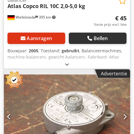
Atlas Copco
RIL 10C 2,0-5,0 kg
€ 45
Wiefelstede
395 km
Vaste prijs excl. btw
Aanvragen
Bellen
Bouwjaar:
2005
, Toestand:
gebruikt
, Balanceermachines,
machine-balancers, gewicht-balancers -Fabrikant: Atlas
Copco, type RIL 10C Dedpfsgggy Esx Ai Iskr -Laadvermogen:
2,0 - 5,0 kg -Afmetingen: 200/250/70 mm -Eigen gewicht:
Advertentie
2,6 kg