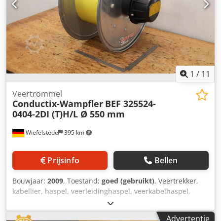
1
/
11
Veertrommel
Conductix-Wampfler
BEF 325524-
0404-2DI (T)H/L Ø 550 mm
Wiefelstede
395 km
Prijsinfo
Bellen
Bouwjaar:
2009
, Toestand:
goed (gebruikt)
, Veertrekker,
kabellier, haspel, veerleidinghaspel, veerkabelhaspel,
veertrommel -Fabrikant: Conductix Wampfler,
veertrommel/veerleidinghaspel -Type: BEF 325524-0404-
Advertentie