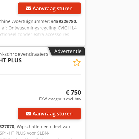
Aanvraag sturen
chine-/voertuignummer:
6159326780
,
af: Ontwasemingsregeling CVIC II L4
ctioneel zonder extra accessoires
indels: - ECA (7 tot 200 Nm) - ECD (7
ot 4000 Nm) Chjdpfx Ahjvxux Hj Aea - MC
Advertentie
BN-schroevendraaiers
eem: 1 Aantal mogelijke fasen in de
HT PLUS
gen afhankelijk van configuratie 5000
 RS232-interface Ethernet-interface
€ 750
EXW vraagprijs excl. btw
Aanvraag sturen
327070
, Wij schaffen een deel van
ESP1-HT PLUS voor SLBN-