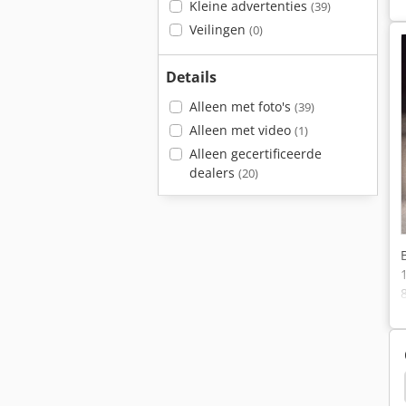
Kleine advertenties
(39)
Veilingen
(0)
Details
Alleen met foto's
(39)
Alleen met video
(1)
Alleen gecertificeerde
dealers
(20)
Hitachi Zx210K
Atlas 1605M
Hitachi Ex215Lc