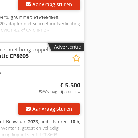
Aanvraag sturen
voertuignummer:
6151654560
,
20-adapter met schroefpuntverlichting
VIC II-L2 of CVIC II-H2 -
ha Minimaal: 1,0 Nm Maximaal: 4,0 Nm
Advertentie
ier met hoog koppel
tic
CP8603
€ 5.500
EXW vraagprijs excl. btw
Aanvraag sturen
el
, Bouwjaar:
2023
, bedrijfsturen:
10 h
,
nventaris, getest en volledig
 hoog-koppel sleutel CP8603