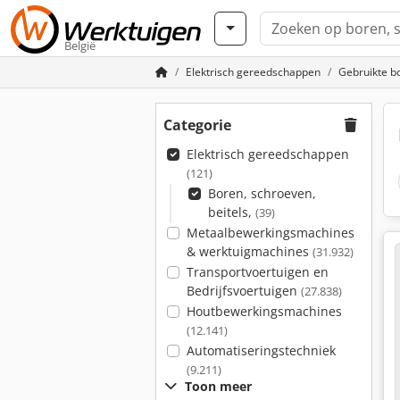
België
Elektrisch gereedschappen
Gebruikte bo
Categorie
Elektrisch gereedschappen
(121)
Boren, schroeven,
beitels,
(39)
Metaalbewerkingsmachines
& werktuigmachines
(31.932)
Transportvoertuigen en
Bedrijfsvoertuigen
(27.838)
Houtbewerkingsmachines
(12.141)
Automatiseringstechniek
(9.211)
Toon meer