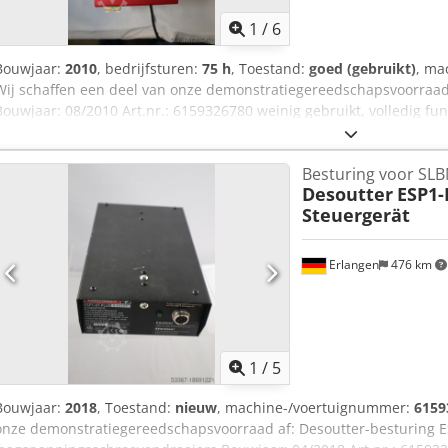
1
/
6
Bouwjaar:
2010
, bedrijfsturen:
75 h
, Toestand:
goed (gebruikt)
, ma
Wij schaffen een deel van onze demonstratiegereedschapsvoorraad 
Bouwjaar: 08/2010 Art.nr.: 6159326780 weinig gebruikt, volledig fun
Geschikt voor de volgende Desoutter schroevendraaiers en schroefsp
tot 120 Nm) - ECP (7 tot 40 Nm) - ECFS (7 tot 30 Nm) - ECP HT (30 t
Besturing voor SL
(5 tot 135 Nm) Aantal schroefcycli opgeslagen in het besturingssyst
Desoutter
ESP1-
schroefcyclus: 15 IO-totalisator (999 IO-resultaten) Resultaatgeheu
Steuergerät
tot 20000 I/O-interfaces: 24 Volt ingangen en uitgangen: 8/8 Seriële
Erlangen
476 km
1
/
5
Bouwjaar:
2018
, Toestand:
nieuw
, machine-/voertuignummer:
6159
onze demonstratiegereedschapsvoorraad af: Desoutter-besturing 