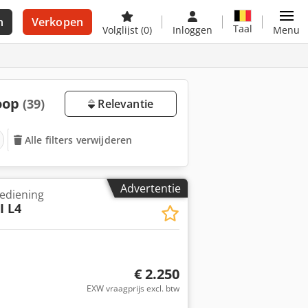
n
Verkopen
Taal
Volglijst
(0)
Inloggen
Menu
koop
(39)
Relevantie
Alle filters verwijderen
Advertentie
ediening
I L4
€ 2.250
EXW vraagprijs excl. btw