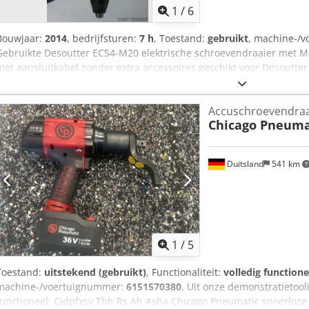
1
/
6
Bouwjaar:
2014
, bedrijfsturen:
7 h
, Toestand:
gebruikt
, machine-/
Gebruikte Desoutter ECS4-M20 elektrische schroevendraaier met M
met aansluitkabel zonder extra accessoires geschikt voor Desoutter C
schroefbesturing Uitvoer: Hex 1/4F" koppel: Csdpfx Ahjvxu Dvo Ao
Stationair toerental: 2000 min-1 Gewicht: 0,6 kg
Accuschroevendraa
Chicago Pneuma
Duitsland
541 km
1
/
5
Toestand:
uitstekend (gebruikt)
, Functionaliteit:
volledig functione
machine-/voertuignummer:
6151570380
, Uit onze demonstratietooli
functioneel: Cjdpfxsv Tbh Rs Ah Asha Chicago Pneumatic snoerloze