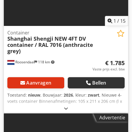
1
/
15
Container
Shanghai Shengji
NEW 4FT DV
container / RAL 7016 (anthracite
grey)
€ 1.785
Roosendaal
118 km
Vaste prijs excl. btw
Aanvragen
Bellen
Toestand:
nieuw
, Bouwjaar:
2026
, kleur:
zwart
, Nieuwe 4-
voets container Binnenafmetingen: 105 x 211 x 206 cm (l x
b x h) = 4,60 m³ RAL 7016 (antracietgrijs) = Meer informatie
= Algemene informatie Bouwjaar: maart 2026 Modeljaar:
Advertentie
2026 Afmetingen Afmetingen (l x b x h): 120 x 220 x 226 cm
Dcodozqtq Iopfx Anuek Gewichten Leeggewicht: 670 kg