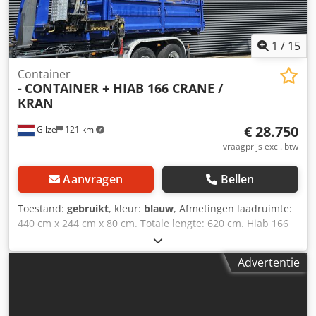
1
/
15
Container
-
CONTAINER + HIAB 166 CRANE /
KRAN
€ 28.750
Gilze
121 km
vraagprijs excl. btw
Aanvragen
Bellen
Toestand:
gebruikt
, kleur:
blauw
, Afmetingen laadruimte:
440 cm x 244 cm x 80 cm. Totale lengte: 620 cm. Hiab 166
E-3 DUO 2 x stabilisatorpoot. 3 x hydraulische uitschuif. 5e
+ 6e functie (rotator-grafiek) = Verdere informatie = Kraan:
Advertentie
Hiab Type: CONTAINER + HIAB 166 KRAAN Dedew Ibf Aepfx
Anusck = Bedrijfsinformatie = ALLE PRIJZEN ZIJN
NETTOPRIJZEN VOOR EXPORT, Joris Versteijnen (NL-DE-GB),
Wouter Greutink (NL-DE-GB-ES-IT). Wij spreken Russisch.