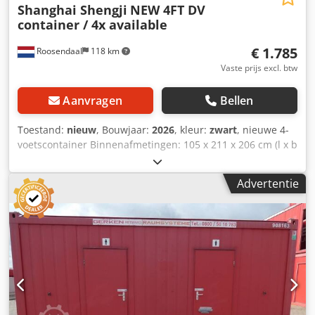
Shanghai Shengji
NEW 4FT DV
container / 4x available
€ 1.785
Roosendaal
118 km
Vaste prijs excl. btw
Aanvragen
Bellen
Toestand:
nieuw
, Bouwjaar:
2026
, kleur:
zwart
, nieuwe 4-
voetscontainer Binnenafmetingen: 105 x 211 x 206 cm (l x b
x h) = 4,60 m³ 4 stuks beschikbaar (3x zwart + 1x antraciet)
= Aanvullende informatie = Algemene informatie Bouwjaar:
Advertentie
maart 2026 Dcjdpszn Uqkofx Anujk Modeljaar: 2026
Afmetingen Afmetingen (l x b x h): 120 x 220 x 226 cm
Gewichten Ledig gewicht: 670 kg Laadvermogen: 2.330 kg
Maximaal toegestaan gewicht: 3.000 kg Staat Algemene
staat: zeer goed Technische staat: zeer goed Optische
staat: zeer goed Productveiligheid Fabrikant: Shanghai
Shengji