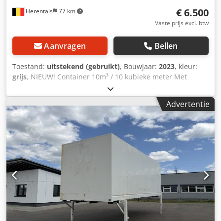
€ 6.500
Herentals
77 km
Vaste prijs excl. btw
Aanvragen
Bellen
Toestand:
uitstekend (gebruikt)
, Bouwjaar:
2023
, kleur:
grijs
, NIEUW! Container 10m³ / 10 kubieke meter Met
Franse deuren. Lengte: 5,5 meter Breedte: 2,28 meter
Hoogte: 0,8 meter Haakhoogte: 1,45 meter Cevoman bvba.
Advertentie
Lenskendijk 5 2200 Herentals België Dsdszldrxepfx Anusck