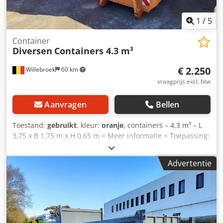
1
/
5
Container
Diversen
Containers 4.3 m³
€ 2.250
Willebroek
60 km
vraagprijs excl. btw
Aanvragen
Bellen
Toestand:
gebruikt
, kleur:
oranje
, containers – 4,3 m³ – L
3,75 x B 1,75 m x H 0,65 m = Meer informatie = Toepassing:
grondverzetwerkzaamheden Neem contact op met Miguel
Cubas voor meer informatie. = Bedrijfsinformatie = Dcsdjxz
Advertentie
Rm Ijpfx Anusk Wij zijn gevestigd tussen Antwerpen en
Brussel, langs de A12-snelweg, in de buurt van de haven
van Antwerpen. Openingstijden: van maandag tot en met
vrijdag, doorlopend van 8.30 uur tot 19.00 uur.