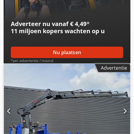
toelaatbaar gewicht: 3.000 kg Staat Algemene staat: zeer
goed Technische staat: zeer goed Optische staat: zeer
goed Productveiligheid Fabrikant: Shanghai Shengji
Adverteer nu vanaf € 4,49
*
Verdere informatie Neem contact op met Arne Honingh
11 miljoen kopers
wachten op u
voor meer informatie.
Nu plaatsen
*per advertentie / maand
Advertentie