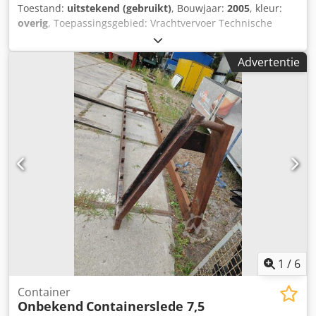
Toestand:
uitstekend (gebruikt)
, Bouwjaar:
2005
, kleur:
overig
, Toepassingsgebied: Vrachtvervoer Technische
staat: zeer goed Optische staat: zeer goed Dsdpfozr If Nox
Anusck
Advertentie
1
/
6
Container
Onbekend
Containerslede 7,5