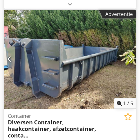
Binnenafmetingen: Lengte: 4,0 meter Breedte: 2,3 meter
Hoogte: 0,6 meter ==> 5,5 kubieke meter Dcodpozldugofx
Advertentie
Anujk Dikte laadvloer: 5 mm Zijwanddikte: 4 mm Cevoman
bv. Lenskensdijk 5 2200 Herentals België
1
/
5
Container
Diversen
Container,
haakcontainer, afzetcontainer,
conta...