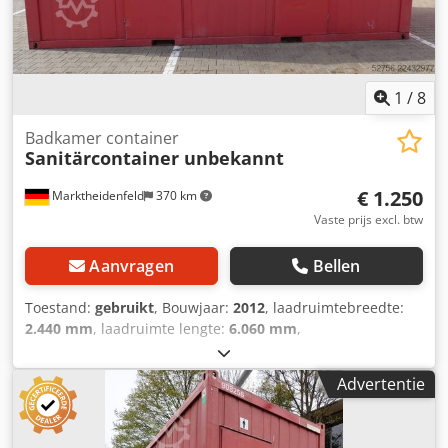
1
/
8
Badkamer container
Sanitärcontainer unbekannt
€ 1.250
Marktheidenfeld
370 km
Vaste prijs excl. btw
Aanvragen
Bellen
Toestand:
gebruikt
, Bouwjaar:
2012
, laadruimtebreedte:
2.440 mm
, laadruimte lengte:
6.060 mm
,
laadruimtehoogte:
2.800 mm
, Doel: goederentransport
Algemene staat: gemiddeld Technische staat: gemiddeld
Advertentie
Optische staat: gemiddeld Neem contact op met Christian
Theißen voor meer informatie. Fabrikant: onbekend Type:
toiletcontainer Bouwjaar: 2012 Producttype: gebruikt