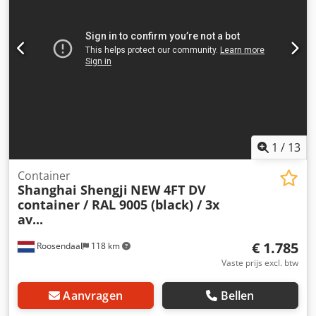
Wij doen ons uiterste best om correcte informatie te
verstrekken. Desondanks kunnen aan de verstrekte teksten
geen rechten worden ontleend.
1
/
13
Container
Shanghai Shengji
NEW 4FT DV
container / RAL 9005 (black) / 3x
av...
€ 1.785
Roosendaal
118 km
Vaste prijs excl. btw
Aanvragen
Bellen