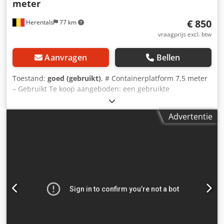
meter
€ 850
Herentals
77 km
vraagprijs excl. btw
Aanvragen
Bellen
Toestand:
goed (gebruikt)
, # Containerplatform 7,5 meter
– Gebruikt Te koop aangeboden: een gebruikte
containerplatform in goede staat. ### Technische
specificaties * Lengte: 7,5 meter * Breedte: 1,05 meter
Advertentie
(standaard) * Merk: onbekend * Staat: gebruikt * Locatie:
Herentals (België) Deze containerplatform is geschikt voor
diverse container- en transporttoepassingen. Ideaal als
vervanging of voor een nieuwbouwproject. Direct
beschikbaar. Prijs: € 950,- exclusief BTW. Bezichtiging is
mogelijk na het maken van een afspraak. Neem gerust
contact met ons op voor meer informatie of extra foto's. ---
## Over Cevoman Dcjdpfx Anjzquxyouek ✔ Meer dan 45
jaar ervaring met vrachtwagens en bedrijfsvoertuigen ✔
Technisch gekeurd in onze eigen werkplaats ✔ Specialist