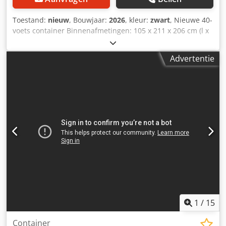
Toestand:
nieuw
, Bouwjaar:
2026
, kleur:
zwart
, Nieuwe 40-
voets container Binnenafmetingen: 105 x 211 x 206 cm (l x
b x h) = 4,60 m³ Zwart (RAL 9005) nog slechts 3 stuks
beschikbaar = Verdere informatie = Algemene informatie
Advertentie
Bouwjaar: maart 2026 Modeljaar: 2026 Afmetingen
Afmetingen (l x b x h): 120 x 220 x 226 cm Gewichten
Leeggewicht: 670 kg Laadvermogen: 2.330 kg Maximaal
toegestaan totaalgewicht: 3.000 kg Staat Algemene staat:
zeer goed Technische staat: zeer goed Visuele staat: zeer
goed Productveiligheid Fabrikant: Shanghai Shengji
Dcsdpfx Anezqd A Ujujk Verdere informatie Neem contact
op met Arne Honingh voor meer informatie.
1
/
15
Container