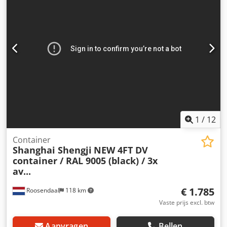
Laadvermogen: 2.330 kg Maximaal toegestaan gewicht:
3.000 kg Staat Algemene staat: zeer goed Technische staat:
zeer goed Visuele staat: zeer goed Productveiligheid
Fabrikant: Shanghai Shengji Meer informatie Neem contact
op met Arne Honingh voor meer informatie.
1
/
12
Container
Shanghai Shengji
NEW 4FT DV
container / RAL 9005 (black) / 3x
av...
€ 1.785
Roosendaal
118 km
Vaste prijs excl. btw
Aanvragen
Bellen