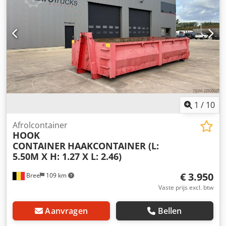
1
/
10
Afrolcontainer
HOOK
CONTAINER
HAAKCONTAINER (L:
5.50M X H: 1.27 X L: 2.46)
€ 3.950
Bree
109 km
Vaste prijs excl. btw
Aanvragen
Bellen