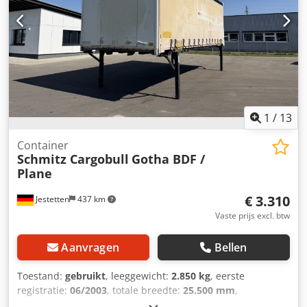
1
/
13
Container
Schmitz Cargobull
Gotha BDF /
Plane
€ 3.310
Jestetten
437 km
Vaste prijs excl. btw
Aanvragen
Bellen
Toestand:
gebruikt
, leeggewicht:
2.850 kg
, eerste
registratie:
06/2003
, totale breedte:
25.500 mm
,
bedrijfsklaar gewicht:
16.000 kg
,