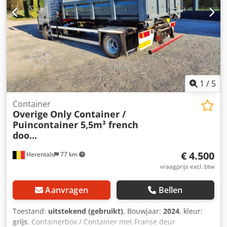
1
/
5
Container
Overige
Only Container /
Puincontainer 5,5m³ french
doo...
€ 4.500
Herentals
77 km
vraagprijs excl. btw
Aanvragen
Bellen
Toestand:
uitstekend (gebruikt)
, Bouwjaar:
2024
, kleur:
grijs
, Containerbox / Container met Franse deur