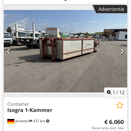
Advertentie
1
/
12
Container
Isogra 1-Kammer
€ 6.060
Jestetten
437 km
Vaste prijs excl. btw