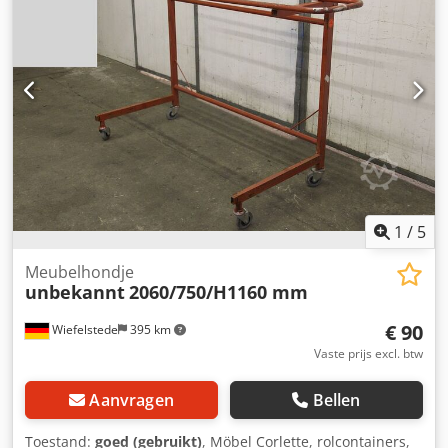
1
/
5
Meubelhondje
unbekannt
2060/750/H1160 mm
€ 90
Wiefelstede
395 km
Vaste prijs excl. btw
Aanvragen
Bellen
Toestand:
goed (gebruikt)
, Möbel Corlette, rolcontainers,