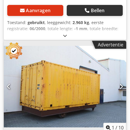
Aanvragen
Bellen
Toestand:
gebruikt
, leeggewicht:
2.960 kg
, eerste
registratie:
06/2000
, totale lengte:
-1 mm
, totale breedte:
25.500 mm
,
Advertentie
1
/
10