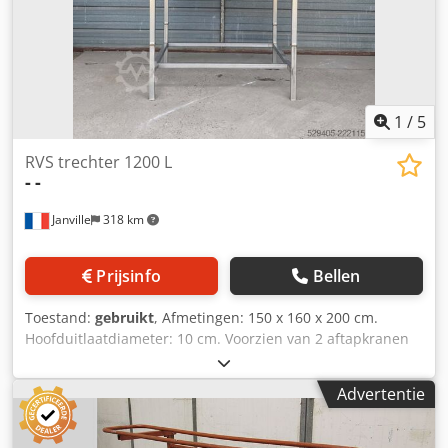
1
/
5
RVS trechter 1200 L
-
-
Janville
318 km
Prijsinfo
Bellen
Toestand:
gebruikt
, Afmetingen: 150 x 160 x 200 cm.
Hoofduitlaatdiameter: 10 cm. Voorzien van 2 aftapkranen
aan voor- en achterzijde. Dcjdpozg Naqefx Anuok
Advertentie