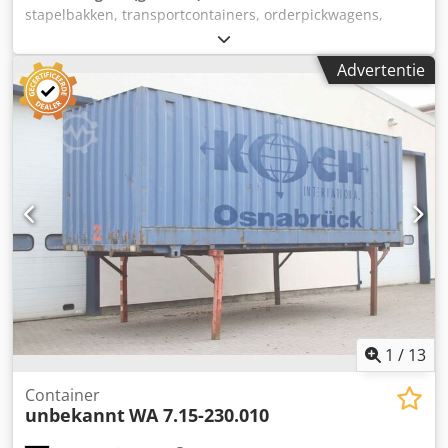
stapelbakken, transportcontainers, orderpickwagens,
bankrollers, gestoffeerde garnituurwagens, rolwagens,
bekledingswagens -Breedte: 2060 mm -Diepte: 750-1020
Advertentie
mm Djdpfx Aned Edfkeueck -Hoogte: 1160 mm -
Draagvermogen: ? -Zwenkwielen: 4x -Dankzij het
klapsysteem kunnen de wagens in elkaar worden
geschoven om snel ruimte te besparen -Aantal: 9 stuks
beschikbaar -Prijs: per stuk -Buitenafmetingen:
2060/750/H1160 mm -Eigen gewicht: 23,5 kg
1
/
13
Container
unbekannt
WA 7.15-230.010