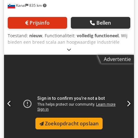
Kanal
835 km
Prijsinfo
Bellen
Toestand:
nieuw
, Functionaliteit:
volledig functioneel
, Wij
bieden een breed scala aan hoogwaardige industriële
metalen containers, geschikt voor gebruik in
productieomgevingen, magazijnen, logistieke centra,
Advertentie
werkplaatsen en faciliteiten voor afvalbeheer. De volgende
varianten zijn beschikbaar: – metalen containers voor de
opslag van materialen, – gaascontainers met een goede
zichtbaarheid van de inhoud, – modellen met deuren voor
eenvoudige toegang tot de materialen, – kippende
containers voor afval, restmaterialen en productieafval, –
containers met een openende bodem voor snel en efficiënt
legen. Dcedpfx Aszn Uluonujk De containers zijn
ontworpen voor veeleisend industrieel gebruik en zijn
eenvoudig te verplaatsen met een vorkheftruck of
Zoekopdracht opslaan
palletwagen. Afhankelijk van het model zijn er
verschillende afmetingen, volumes, draagvermogens en