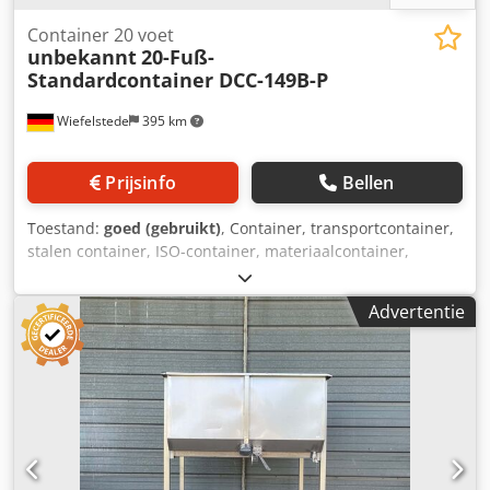
Container 20 voet
unbekannt
20-Fuß-
Standardcontainer DCC-149B-P
Wiefelstede
395 km
Prijsinfo
Bellen
Toestand:
goed (gebruikt)
, Container, transportcontainer,
stalen container, ISO-container, materiaalcontainer,
werkplaatscontainer, zeecontainer -Stalen container:
werkplaatscontainer/materiaalcontainer met verlichting en
Advertentie
werkplaatsuitrusting -Werkbank: met bankschroef -
Dubbele slijpmachine: -elektrische uitrusting: zie foto's -
Interne afmetingen container: 5940/2330/H2285 mm
Dodozh Eg Njpfx Anujck -Transportafmetingen:
6050/2420/H2590 mm -Transportgewicht: 2800 kg