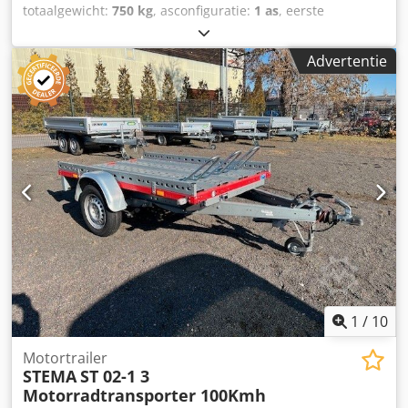
totaalgewicht:
750 kg
, asconfiguratie:
1 as
, eerste
registratie:
05/2025
, laadruimte lengte:
1.975 mm
,
laadruimtebreedte:
1.444 mm
, totale breedte:
1.550 mm
,
Advertentie
totale hoogte:
600 mm
, A28 GW26GA00654 Fabrikant:
STEMA, Type: MT 750 BS3, 100 km/u...en nog veel meer.
Laadhoogte: 580 mm Wijzigingen en tussentijdse verkoop
voorbehouden. Dodjyn Ugyjpfx Alwock
1
/
10
Motortrailer
STEMA
ST 02-1 3
Motorradtransporter 100Kmh