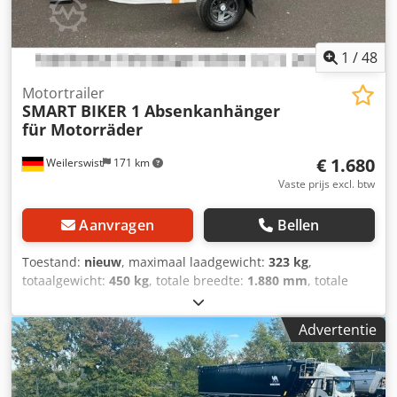
1
/
48
Motortrailer
SMART BIKER 1 Absenkanhänger
für Motorräder
€ 1.680
Weilerswist
171 km
Vaste prijs excl. btw
Aanvragen
Bellen
Toestand:
nieuw
, maximaal laadgewicht:
323 kg
,
totaalgewicht:
450 kg
, totale breedte:
1.880 mm
, totale
hoogte:
860 mm
, Bouwjaar:
2026
, SMART BIKER 1 De
nieuwe, praktische en onderhoudsarme motorfiets-
Advertentie
kanteltrailer Eenvoudig kantel- en hefsysteem: Vanaf nu
kunt u uw motorfiets gemakkelijk en comfortabel alleen
laden en lossen. kantelbaar – gebruiksvriendelijk –
ruimtebesparend Belangrijke veiligheidswaarschuwing