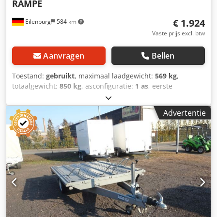
RAMPE
€ 1.924
Eilenburg
584 km
Vaste prijs excl. btw
Aanvragen
Bellen
Toestand:
gebruikt
, maximaal laadgewicht:
569 kg
,
totaalgewicht:
850 kg
, asconfiguratie:
1 as
, eerste
registratie:
01/2025
, laadruimte lengte:
2.016 mm
,
laadruimtebreedte:
1.275 mm
, totale breedte:
1.770 mm
,
Advertentie
totale hoogte:
3.024 mm
, A8 GW26 00158 kg, dieplader,
oploopgeremd, 100 km/u, geschikt voor 3 motorfietsen,
met zijreling, oprijplaat... en veel meer. Laadhoogte: 580
mm Dcedjym Ifyspfx Alwjk Tussentijdse verkoop en fouten
voorbehouden.