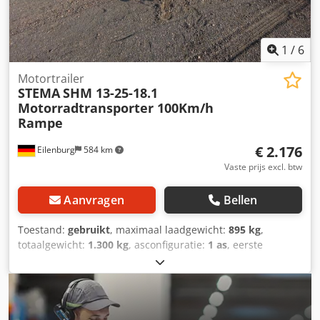
1
/
6
Motortrailer
STEMA
SHM 13-25-18.1
Motorradtransporter 100Km/h
Rampe
€ 2.176
Eilenburg
584 km
Vaste prijs excl. btw
Aanvragen
Bellen
Toestand:
gebruikt
, maximaal laadgewicht:
895 kg
,
totaalgewicht:
1.300 kg
, asconfiguratie:
1 as
, eerste
registratie:
07/2021
, laadruimte lengte:
1.975 mm
,
laadruimtebreedte:
1.275 mm
, totale breedte:
1.960 mm
,
totale hoogte:
590 mm
, A29 GW26G000232
Motoraanhanger voor 3 motoren, fabr. STEMA, type SHM
13-25-18.1, * 100 km/u uitvoering met ingebouwde