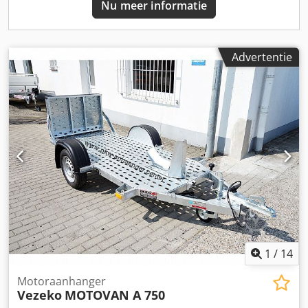
Nu meer informatie
Senklift-aanhanger bieden wij ook aan als huifaanhanger
of gesloten aanhanger. Aanhangwagen-accessoires zoals
motorsteunen, motorrail, huif & opbouwframe,
zijwandverhoging, opzethek, motorbindriemen,
Advertentie
spanbanden, schokdempers, TÜV goedkeuring voor 100
km/u en diefstalbeveiliging zijn verkrijgbaar. ----- Al onze
voordelige aanbiedingen vindt u ook op onze homepage.
Landelijke levering binnen Duitsland (m.u.v. eilanden)
mogelijk! Vraag ons gerust naar de prijzen hiervoor. -----
PKW-Aanhanger-Center Ahrens Moordeicher Landstraße
37, 28816 Stuhr bij Bremen Tel: 0 Fax: Afhaaltijden:
maandag t/m vrijdag – uur Op zaterdag is afhalen niet
mogelijk!
1
/
14
Motoraanhanger
Vezeko
MOTOVAN A 750