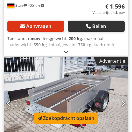
€ 1.596
Stuhr
405 km
Vaste prijs excl. btw
Aanvragen
Bellen
Toestand:
nieuw
, leeggewicht:
200 kg
, maximaal
laadgewicht:
550 kg
, totaalgewicht:
750 kg
, laadruimte
lengte:
2.450 mm
, laadruimtebreedte:
1.060 mm
,
laadruimtehoogte:
43 mm
, bandenmaten:
155/70r13
,
Advertentie
Motorradtrailer van aanhangwagenfabrikant VEZEKO,
model MOTOVAN-A. Ideaal voor een zware motorfiets
dankzij de gedeelde oprijklep, het stabiele frame en de
vele spanmogelijkheden. De motorfiets kan veilig direct op
de aanhangwagen worden gereden of geduwd. De
motorsteun op de trailer is verstelbaar, zowel aan de steun
zelf als direct op het laadoppervlak. De
standaarduitrusting van de motortransporter bestaat uit:
een verstelbare motorsteun, geperforeerde vloerplaat voor
Zoekopdracht opslaan
antislip en sjorpunten, stabiele oprijklep met geperforeerd
profiel en ondersteuning, veel sjorogen, steunwiel, stabiel
gelast frame dat thermisch verzinkt is, en een zeer stabiele