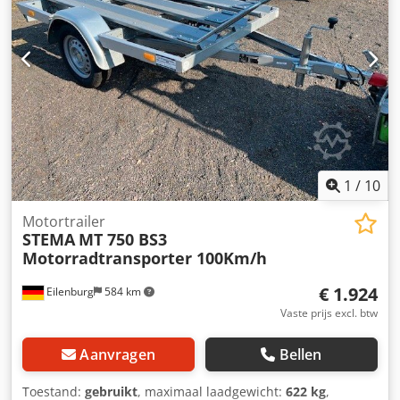
1
/
10
Motortrailer
STEMA
MT 750 BS3
Motorradtransporter 100Km/h
€ 1.924
Eilenburg
584 km
Vaste prijs excl. btw
Aanvragen
Bellen
Toestand:
gebruikt
, maximaal laadgewicht:
622 kg
,