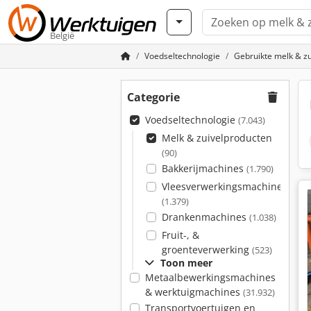
België
Voedseltechnologie
Gebruikte melk & z
Categorie
Voedseltechnologie
(7.043)
Melk & zuivelproducten
(90)
Bakkerijmachines
(1.790)
Vleesverwerkingsmachines
(1.379)
Drankenmachines
(1.038)
Fruit-, &
groenteverwerking
(523)
Toon meer
Metaalbewerkingsmachines
& werktuigmachines
(31.932)
Transportvoertuigen en