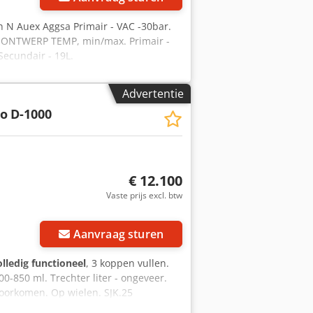
 N Auex Aggsa Primair - VAC -30bar.
r. ONTWERP TEMP, min/max. Primair -
Secundair - 19L.
Advertentie
ko
D-1000
€ 12.100
Vaste prijs excl. btw
Aanvraag sturen
olledig functioneel
, 3 koppen vullen.
-850 ml. Trechter liter - ongeveer.
voorkomen. Op wielen. SJK.25