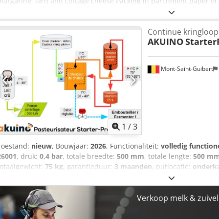
margarine, lard and cottage cheese Packing in parchment paper or
Continue kringloo
AKUINO
Starte
Mont-Saint-Guibert
1
/
3
Toestand:
nieuw
, Bouwjaar:
2026
, Functionaliteit:
volledig function
26001
, druk:
0,4 bar
, totale breedte:
500 mm
, totale lengte:
500 m
totaalgewicht:
75 kg
, garantieduur:
3 maanden
, putlocatie:
onderk
ingangsspanning:
230 V
, machinebashoogte:
250 mm
, type ingang
volumestroom:
0,15 m³/u
, Uitrusting:
Typeplaat beschikbaar, docu
pasteuriseermachine (verwerkte volumes afhankelijk van bedrijfstijd,
Verkoop melk & zuivel
investering aangepast aan mini-zuivelfabrieken op de boerderij, ma
700 liter in 6 uur • Voetafdruk van 50x50 cm, hoogte 200 cm. Af