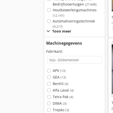
Bedrijfsvoertuigen
(27.848)
Houtbewerkingsmachines
(12.141)
Automatiseringstechniek
(9.217)
Toon meer
Machinegegevens
Fabrikant:
APV
(13)
GEA
(12)
Benhil
(6)
Alfa Laval
(4)
Tetra Pak
(4)
DIMA
(3)
Trepko
(3)