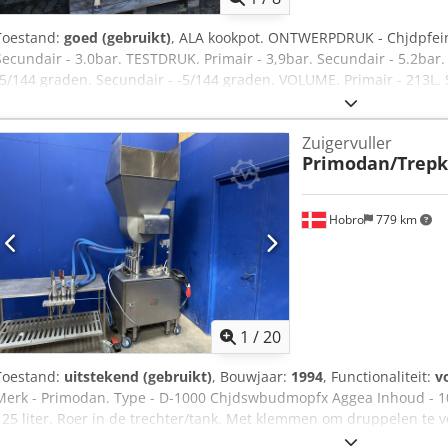
Toestand:
goed (gebruikt)
, ALA kookpot. ONTWERPDRUK - Chjdpfein
Secundair - 3.0bar. TESTDRUK. Primair - 3,9bar. Secundair - 5.2ba
-5/144 graden. Secundair - -5/144 graden. VOLUME. Primair - 213L. 
Zuigervuller
Primodan/Trep
Hobro
779 km
1
/
20
Toestand:
uitstekend (gebruikt)
, Bouwjaar:
1994
, Functionaliteit:
v
Merk - Primodan. Type - D-1000 Chjdswbudmopfx Aggea Inhoud - 100
125 liter. Roer in de trechter/tank. Met klemmen om druppelen te 