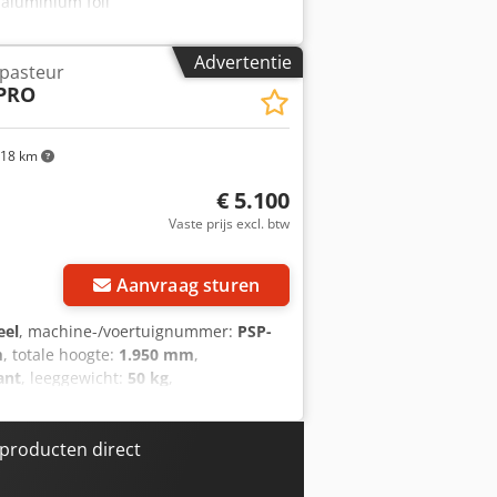
 aluminium foil
Advertentie
ppasteur
rPRO
18 km
€ 5.100
Vaste prijs excl. btw
Aanvraag sturen
eel
, machine-/voertuignummer:
PSP-
m
, totale hoogte:
1.950 mm
,
ant
, leeggewicht:
50 kg
,
sstroom:
Airconditioning
,
mentatie / handleiding
, Continue
 hygiëne, precisie): • Prestaties en
producten direct
ar ook aan lokale verwerkingsateliers:
neembare beschermkappen aan de