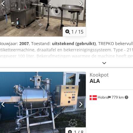
1
/
15
Bouwjaar:
2007
, Toestand:
uitstekend (gebruikt)
, TREPKO bekervull
etiketteermachine, draaitafel en bekerreinigingssysteem. Type - 211
ongeveer 100 liter. Bekerafmetingen waarmee de machine heeft gewe
Volumebereik met doseercilinder Ø93mm. Minimaal - 170ml. Maximaa
/min. Volt - 3x400V. Vermogen - 3,5kva. Vollast stroom - 5,1A. Chsdp
Kookpot
4,5A. Onderbreekvermogen - 6kA. Besturingssysteem - 24V DC, 10A. 
ALA
6 bar. Video is beschikbaar bij het opstarten en kan per e-mail wo
Hobro
779 km
1
/
8