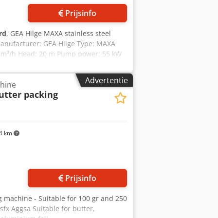
Prijsinfo
rd
, GEA Hilge MAXA stainless steel
 Manufacturer: GEA Hilge Type: MAXA
0 m³/h Head: 20 m Pump power: 55 kW
 housing Chsdezrm H Espfx Aggsa
n The pump is sold as is, where is,
Advertentie
chine
loaded onto your truck. Inspection is
utter packing
4 km
 foto's aan
Prijsinfo
g machine - Suitable for 100 gr and 250
sfx Aggsa Suitable for butter,