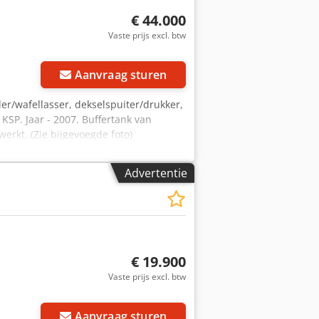
€ 44.000
Vaste prijs excl. btw
Aanvraag sturen
er/wafellasser, dekselspuiter/drukker,
KSP. Jaar - 2007. Buffertank van
rkt. (Zie bijgevoegde foto)
l - 530ml. Capaciteit - 35 kopjes
siq I Uxofx Aggoa Stroom enkele unit -
Advertentie
Luchtverbruik - 590 L/min. Luchtdruk -
rden verzonden.
€ 19.900
Vaste prijs excl. btw
Aanvraag sturen