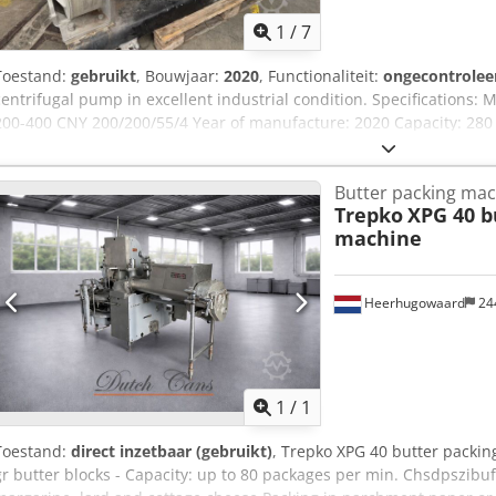
1
/
7
Toestand:
gebruikt
, Bouwjaar:
2020
, Functionaliteit:
ongecontrolee
centrifugal pump in excellent industrial condition. Specifications:
200-400 CNY 200/200/55/4 Year of manufacture: 2020 Capacity: 28
Siemens IE3 electric motor Speed: 1,450 rpm Stainless steel pump
Complete with motor, coupling and base frame Ready for installatio
Butter packing ma
without warranty. Delivery terms: EXW Rotterdam, The Netherlands, 
Trepko
XPG 40 b
possible by appointment.
machine
Heerhugowaard
24
Vraag meer
1
/
1
Toestand:
direct inzetbaar (gebruikt)
, Trepko XPG 40 butter packin
gr butter blocks - Capacity: up to 80 packages per min. Chsdpszibuf