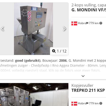
2-kops vulling, capa
G. MONDINI
VF/
Hobro
779 km
1
/
12
Toestand:
goed (gebruikt)
, Bouwjaar:
2006
, G. Mondini met 2 koppe
Afmetingen zuiger - Chedpfxotp I Rno Aggea Diameter - 80mm. Le
1000ml, volledig roestvrij staal. klik op de foto's voor meer foto's.
Kopjesvuller
TREPKO
211 KSP
Hobro
779 km