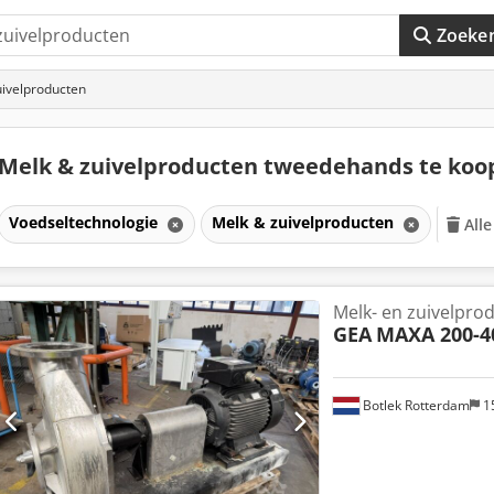
Zoeke
uivelproducten
Melk & zuivelproducten tweedehands te ko
Voedseltechnologie
Melk & zuivelproducten
Alle
Melk- en zuivelprod
GEA
MAXA 200-4
Botlek Rotterdam
1