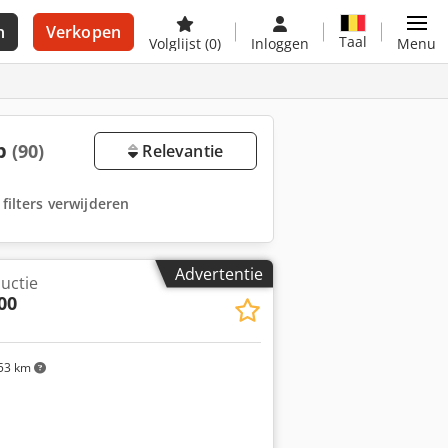
n
Verkopen
Taal
Volglijst
(0)
Inloggen
Menu
op
(90)
Relevantie
 filters verwijderen
Advertentie
uctie
00
53 km