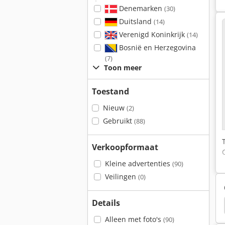
Denemarken
(30)
Duitsland
(14)
Verenigd Koninkrijk
(14)
Bosnië en Herzegovina
(7)
Toon meer
Toestand
Nieuw
(2)
Gebruikt
(88)
Verkoopformaat
Kleine advertenties
(90)
Veilingen
(0)
Details
 Rubin 180
Barford Sx 5000
Barford Sxr 5000
Alleen met foto's
(90)