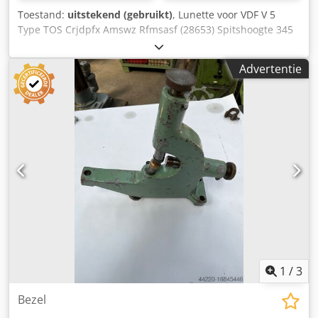
Toestand:
uitstekend (gebruikt)
, Lunette voor VDF V 5
Type TOS Crjdpfx Amswz Rfmsasf (28653) Spitshoogte 345
mm Afmetingen, zie afbeelding
Advertentie
1
/
3
Bezel