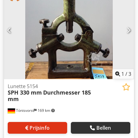
1
/
3
Lunette 5154
SPH 330 mm
Durchmesser 185
mm
Tönisvorst
169 km
Prijsinfo
Bellen