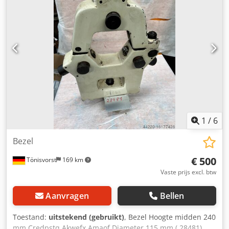
1
/
6
Bezel
€ 500
Tönisvorst
169 km
Vaste prijs excl. btw
Aanvragen
Bellen
Toestand:
uitstekend (gebruikt)
, Bezel Hoogte midden 240
mm Credpstq Akwefx Amaof Diameter 115 mm ( 28481)