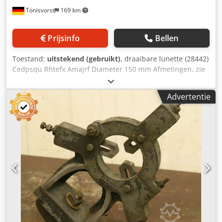
Tönisvorst
169 km
Prijsinfo
Bellen
Toestand:
uitstekend (gebruikt)
, draaibare lunette (28442)
Cedpsqu Rhtefx Amajrf Diameter 150 mm Afmetingen, zie
foto's
Advertentie