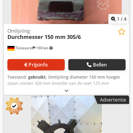
1
/
4
Omlijsting
Durchmesser 150 mm
305/6
Tönisvorst
169 km
Prijsinfo
Bellen
Toestand:
gebruikt
, Omlijsting diameter 150 mm hoogte
staan zonder 420 mm breedte van de voet 125 mm
Credscrcv Ujpfx Amaof
Advertentie