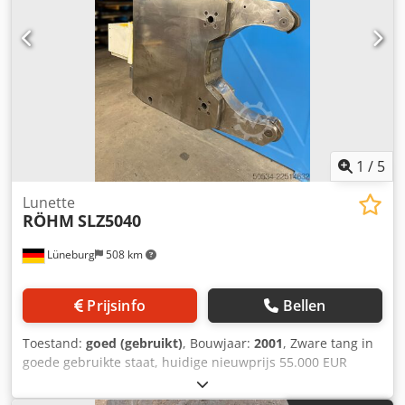
1
/
5
Lunette
RÖHM
SLZ5040
Lüneburg
508 km
Prijsinfo
Bellen
Toestand:
goed (gebruikt)
, Bouwjaar:
2001
, Zware tang in
goede gebruikte staat, huidige nieuwprijs 55.000 EUR
Klembereik max.: 400 mm Klembereik min.: 50 mm
Cedpfxjztc Tkj Amaerf Randbreedte: 170 mm Randhoogte: