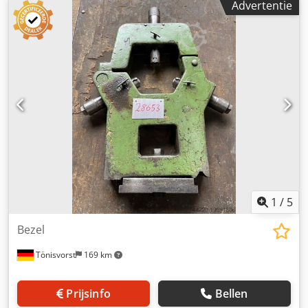
Advertentie
730 mm
1
/
5
Bezel
Tönisvorst
169 km
Prijsinfo
Bellen