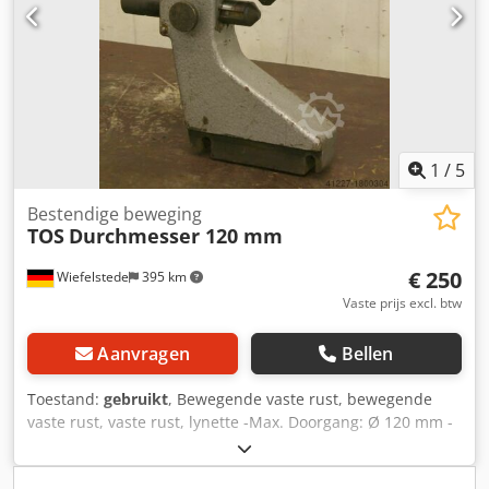
1
/
5
Bestendige beweging
TOS
Durchmesser 120 mm
€ 250
Wiefelstede
395 km
Vaste prijs excl. btw
Aanvragen
Bellen
Toestand:
gebruikt
, Bewegende vaste rust, bewegende
vaste rust, vaste rust, lynette -Max. Doorgang: Ø 120 mm -
Editie: grijs gietijzer -Holse afstand: 135 mm -Tiphoogte:
145 mm -Tekenen met de foto's Crsdpfeb A Tduox Amasf -