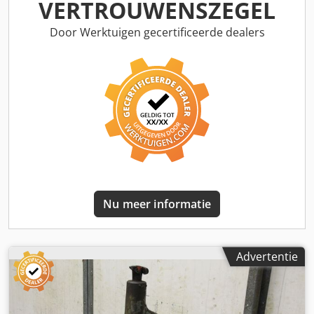
Aantal: 3x bezels beschikbaar -Prijs: per stuk -Maten:
VERTROUWENSZEGEL
370/280/H90 mm -gewicht: 10 kg
Door Werktuigen gecertificeerde dealers
Nu meer informatie
Advertentie