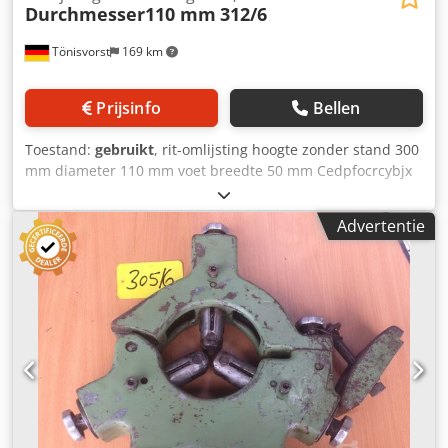
Durchmesser110 mm
312/6
Tönisvorst
169 km
Prijsinfo
Bellen
Toestand:
gebruikt
, rit-omlijsting hoogte zonder stand 300
mm diameter 110 mm voet breedte 50 mm Cedpfocrcybjx
Amasrf
Advertentie