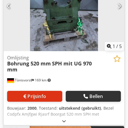
1
/
5
Omlijsting
Bohrung 520 mm
SPH mit UG 970
mm
Tönisvorst
169 km
Prijsinfo
Bellen
Bouwjaar:
2000
, Toestand:
uitstekend (gebruikt)
, Bezel
Codpfx Amjfgwi Rjasrf Boorgat 520 mm SPH met
basisframe 970 mm SPH zonder basisframe 650 mm
Schachtdiameter 100 mm