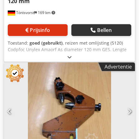
120 mm
Tönisvorst
169 km
Prijsinfo
Bellen
Toestand:
goed (gebruikt)
, reizen met omlijsting (5120)
Codpfoc Unylex Amaorf As diameter 120 mm GES. Lengte
565 mm GES. Hoehe460 mm Basis tot de mid schacht
hoogte 195 mm Gat afstand 500 mm
Advertentie