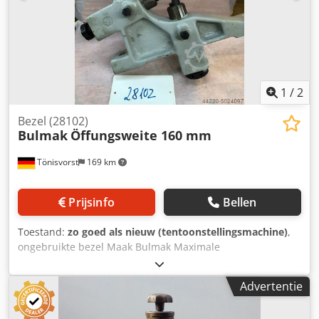
1
/
2
Bezel (28102)
Bulmak
Öffungsweite 160 mm
Tönisvorst
169 km
Prijsinfo
Bellen
Toestand:
zo goed als nieuw (tentoonstellingsmachine)
,
ongebruikte bezel Maak Bulmak Maximale
openingsbreedte 160 mm Hoogte spanvlak tot hart spindel
170 mm Codpfx Amof Hmnbsaorf Afstand van montagegat
Advertentie
360 mm Klemoppervlak 410 x 70 mm Totale hoogte 490
mm Diepte 460 mm Gewicht 26 kg