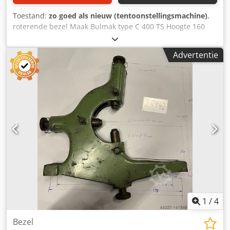
Toestand:
zo goed als nieuw (tentoonstellingsmachine)
,
roterende bezel Maak Bulmak type C 400 TS Hoogte 160
mm Hoogte van het spanvlak tot het midden van de
steunbalk. 160 mm maximale asdiameter 110 mm Crsdpfx
Advertentie
Ajf I Smzomajf Gewicht 14 kg
1
/
4
Bezel