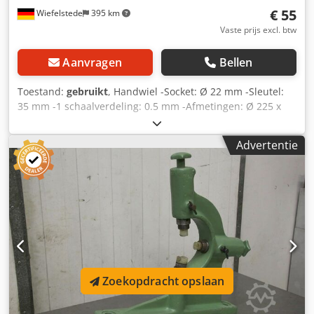
€ 55
Wiefelstede
395 km
Vaste prijs excl. btw
Aanvragen
Bellen
Toestand:
gebruikt
, Handwiel -Socket: Ø 22 mm -Sleutel:
35 mm -1 schaalverdeling: 0.5 mm -Afmetingen: Ø 225 x
160 mm Crodpfoffypzox Amaef -Gewicht: 4,6 kg
Advertentie
Zoekopdracht opslaan