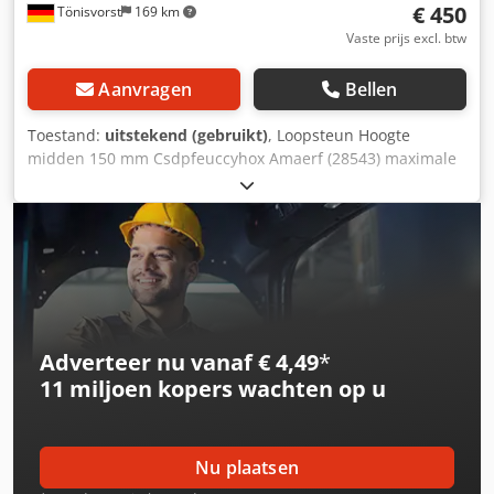
€ 450
Tönisvorst
169 km
Vaste prijs excl. btw
Aanvragen
Bellen
Toestand:
uitstekend (gebruikt)
, Loopsteun Hoogte
midden 150 mm Csdpfeuccyhox Amaerf (28543) maximale
asdiameter 110 mm Afmetingen, zie foto gewicht 16 kg
Adverteer nu vanaf € 4,49
*
11 miljoen kopers
wachten op u
Nu plaatsen