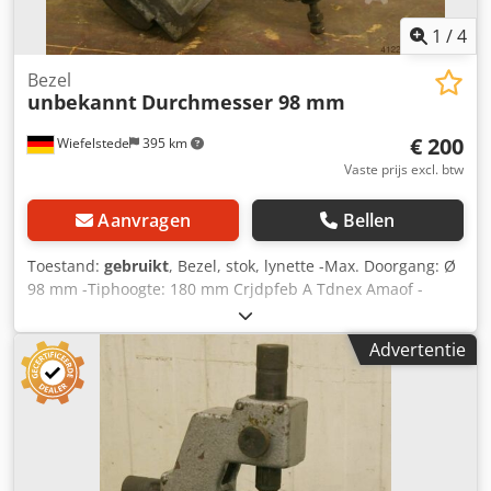
1
/
4
Bezel
unbekannt
Durchmesser 98 mm
€ 200
Wiefelstede
395 km
Vaste prijs excl. btw
Aanvragen
Bellen
Toestand:
gebruikt
, Bezel, stok, lynette -Max. Doorgang: Ø
98 mm -Tiphoogte: 180 mm Crjdpfeb A Tdnex Amaof -
Editie: staal -technische tekening met de foto's -Maten:
410/330/H85 mm -gewicht: 10 kg
Advertentie