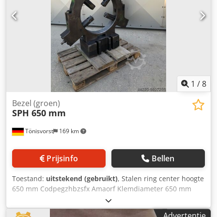
1
/
8
Bezel (groen)
SPH 650 mm
Tönisvorst
169 km
Prijsinfo
Bellen
Toestand:
uitstekend (gebruikt)
, Stalen ring center hoogte
650 mm Codpegzhbzsfx Amaorf Klemdiameter 650 mm
hoogte vanaf basis 1190 mm ges. De hoogte kan optioneel
met 100 mm worden verminderd en de centrale hoogte
Advertentie