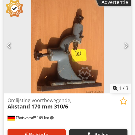
Advertentie
1
/
3
Omlijsting voortbewegende,
Abstand 170 mm
310/6
Tönisvorst
169 km
Prijsinfo
Bellen