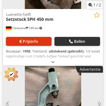
1
/
2
Luenette-helft
Setzstock
SPH 450 mm
Tönisvorst
169 km
Prijsinfo
Bellen
Bouwjaar:
1998
, Toestand:
uitstekend (gebruikt)
, 1/2 lunet
regelmatige rust Crodpfx Asfgwi Temasf geschikt voor
diameter 500 mm SPH 450 mm Schachtdiameter 100 mm
Advertentie