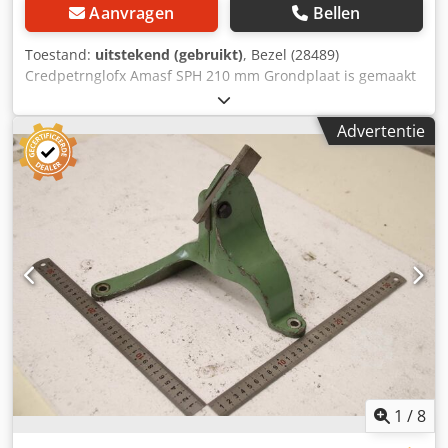
Aanvragen
Bellen
Toestand:
uitstekend (gebruikt)
, Bezel (28489)
Credpetrnglofx Amasf SPH 210 mm Grondplaat is gemaakt
van staal
Advertentie
1
/
8