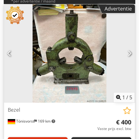
*per advertentie / maand
Advertentie
1
/
5
Bezel
€ 400
Tönisvorst
169 km
Vaste prijs excl. btw