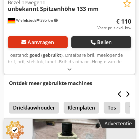
Bezel bewegend
unbekannt
Spitzenhöhe 133 mm
€ 110
Wiefelstede
395 km
Vaste prijs excl. btw
Aanvragen
Bellen
Toestand:
goed (gebruikt)
, Draaibare bril, meelopende
bril, bril, stelstok, lunet -Bril: draaibaar -Hoogte van de
punt: 133 mm -Afmetingen: zie foto's Cjdpfx Ajzmf
Hyomasrf -Maten: 225/180/H200 mm -Gewicht: 1,2 kg
Ontdek meer gebruikte machines
0
Drieklauwhouder
Klemplaten
Tos
Tos
Advertentie