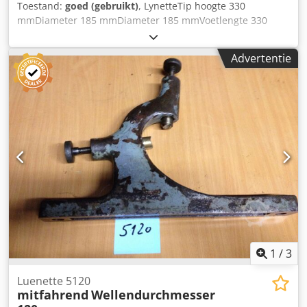
Toestand:
goed (gebruikt)
, LynetteTip hoogte 330
mmDiameter 185 mmDiameter 185 mmVoetlengte 330
mmVoetbreedte 140 mmg.breedte 600 mmg.hoogte 650
mm Cedsd S Algopfx Amajrf
Advertentie
1
/
3
Luenette 5120
mitfahrend
Wellendurchmesser