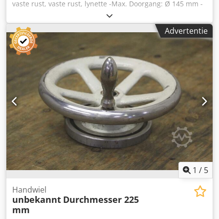
vaste rust, vaste rust, lynette -Max. Doorgang: Ø 145 mm -
Editie: grijs gietijzer Credpfx Aodnugwemasf -
Intermediaire afmeting: 280 mm -Tiphoogte: 250 mm -
Advertentie
Maten: 570/345/H430 mm -gewicht: 32 kg
1
/
5
Handwiel
unbekannt
Durchmesser 225
mm