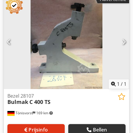
kan ook met 100 mm worden verminderd door een
tussenplaat los te schroeven. meer details, zie foto
1
/
1
Bezel 28107
Bulmak
C 400 TS
Tönisvorst
169 km
Prijsinfo
Bellen