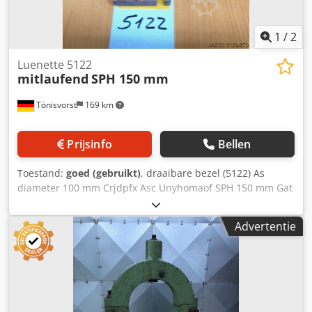
1
/
2
Luenette 5122
mitlaufend
SPH 150 mm
Tönisvorst
169 km
Prijsinfo
Bellen
Toestand:
goed (gebruikt)
, draaibare bezel (5122) As
diameter 100 mm Crjdpfx Asc Unyhomaof SPH 150 mm Gat
afstand vaststelling 85 mm
Advertentie