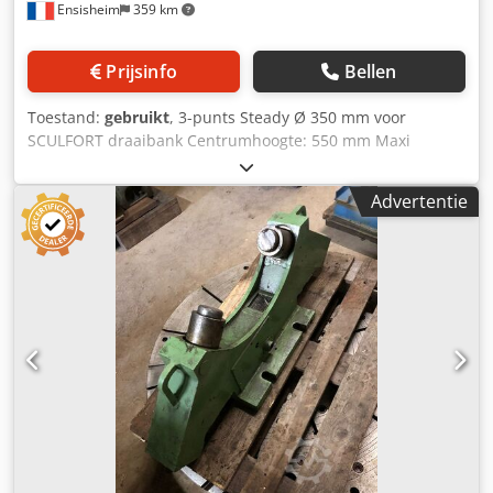
Ensisheim
359 km
Prijsinfo
Bellen
Toestand:
gebruikt
, 3-punts Steady Ø 350 mm voor
SCULFORT draaibank Centrumhoogte: 550 mm Maxi
diameter: Ø 350 mm Afstand tussen bevestiging V: 350 mm
Breedte: 1200 mm Crodpezmw Snefx Amaef Dikte: 300 mm
Advertentie
Totale hoogte: 1300 mm Gewicht: ca. 250 kg