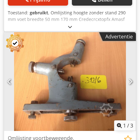
Toestand:
gebruikt
, Omlijsting hoogte zonder stand 290
mm voet breedte 50 mm 170 mm Credecrcxtopfx Amasf
Advertentie
1
/
3
Omlijsting voortbewegende,