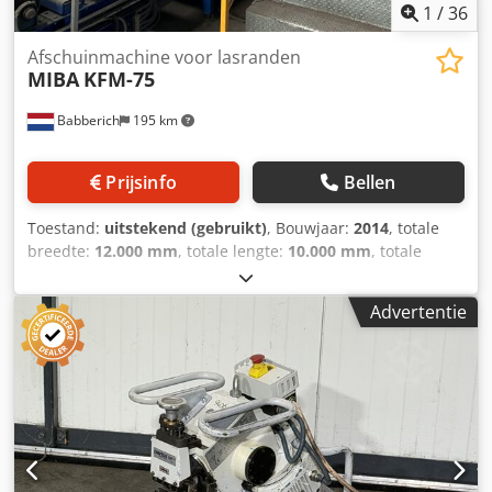
1
/
36
Afschuinmachine voor lasranden
MIBA
KFM-75
Babberich
195 km
Prijsinfo
Bellen
Toestand:
uitstekend (gebruikt)
, Bouwjaar:
2014
, totale
breedte:
12.000 mm
, totale lengte:
10.000 mm
, totale
hoogte:
6.000 mm
, totaalgewicht:
92.000 kg
, MIBA - KFM-
75 Cedpfx Aezcva Djbgoha
Advertentie