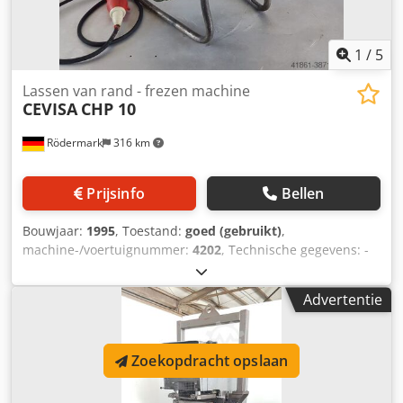
1
/
5
Lassen van rand - frezen machine
CEVISA
CHP 10
Rödermark
316 km
Prijsinfo
Bellen
Bouwjaar:
1995
, Toestand:
goed (gebruikt)
,
machine-/voertuignummer:
4202
, Technische gegevens: -
Plaat dikte tot 6-40 mm -Pipe Afschuining min. Ø 100 mm -
Max schuine kant in een stormloop 10 mm - snelheid 2.6
Advertentie
m/min -Station 400 V / 2,2 kW -Ruimte eis ca. B T 550 x 500
x H 700 mm -Gewicht ca. 65 kg Cjdpfsd Af Shsx Abgjha
Zoekopdracht opslaan