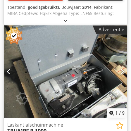
Toestand:
goed (gebruikt)
, Bouwjaar:
2014
, Fabrikant:
MIBA Cedpfewq Hqksx Abgeha Type: LNF65 Besturing:
SIEMENS 840D Bouwjaar: 2014 Specificaties Metrisch (VS)
Er zijn (nog) geen specificaties voor deze machine.
Advertentie
Afmetingen (geschat) Lengte 0 mm Breedte 0 mm Hoogte 0
mm Gewicht 0 kg Let op: De informatie op deze pagina is
naar beste weten en overtuiging samengesteld en, waar
mogelijk, verkregen van de fabrikant. De informatie wordt
te goeder trouw verstrekt, maar de juistheid ervan kan niet
worden gegarandeerd. Deze informatie vormt dan ook
geen representatie of contractuele bepaling. Wij raden u
aan alle belangrijke details te controleren.
1
/
9
Laskant afschuinmachine
TRUMPF
P 1000