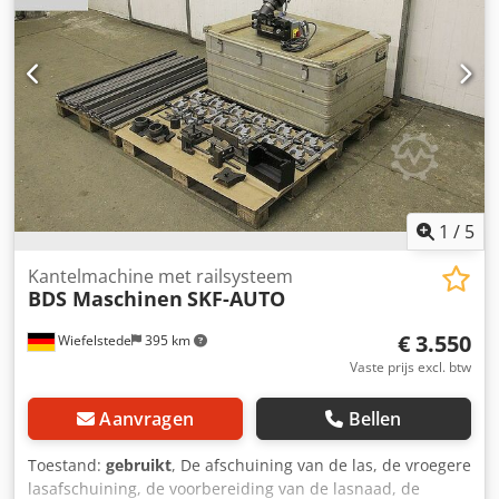
1
/
5
Kantelmachine met railsysteem
BDS Maschinen
SKF-AUTO
€ 3.550
Wiefelstede
395 km
Vaste prijs excl. btw
Aanvragen
Bellen
Toestand:
gebruikt
, De afschuining van de las, de vroegere
lasafschuining, de voorbereiding van de lasnaad, de