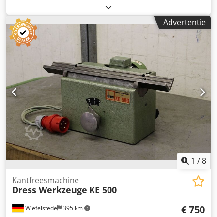
lasafschuining die machine, de machine van de randfrees,
de mobiele freesmachine vormen -met: railsysteem -12x
Advertentie
lengte van de rails: 1210 mm -Afdemlengte: max. 30 mm
Cedpfjd Izt Rox Abgjha -maximale materiaaldikte: 40 mm -
met: elektronische toevoerinrichting elektronisch
instelbaar -Maten doos: 1170/780/H510 mm -gewicht: 320
kg
1
/
8
Kantfreesmachine
Dress Werkzeuge
KE 500
€ 750
Wiefelstede
395 km