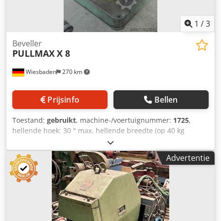
1
/
3
Beveller
PULLMAX
X 8
Wiesbaden
270 km
Prijsinfo
Bellen
Toestand:
gebruikt
, machine-/voertuignummer:
1725
,
hellende hoek: 30 ° max. hellende breedte (op 40 kg
degelijkheid): 13 mm elektrische aansluiting: 380 V kW
ruimte nodig: 820 x 850 x 1380 mm gewicht: 700 kg
Advertentie
Csdpfxe N E Tms Abgoha