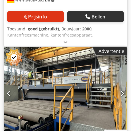
Wiefelstede
395 km
Prijsinfo
Bellen
Toestand:
goed (gebruikt)
, Bouwjaar:
2000
,
Kantenfreesmachine, kantenfreesapparaat,
afschuimachine, mobiele freesmachine, lasrandvormer,
voorbereiding van lasnaden, ontbraamapparaat. -
Advertentie
Kantenfreesmachine: met instelbaar toerental - Diepte-
instelling: 0 - 7 mm Chsdpfx Abey Rt Aaegja - Aandrijving:
0,75 kW - Regelbaar toerental: 0 - 6000 omw/min - Hoek:
45° - Accessoire: Widia freeskop - Afmetingen:
650/560/H1190 mm - Gewicht: 94 kg