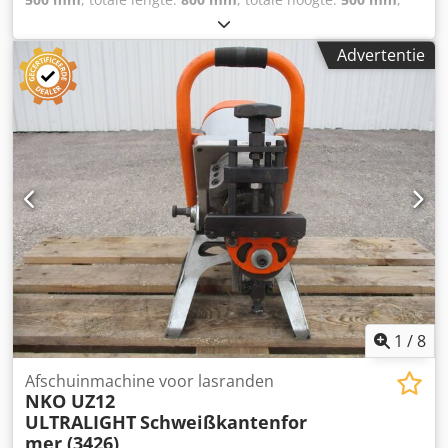
totaalgewicht:
65 kg
, plaatdikte (max.):
40 mm
,
ingangsspanning:
3.000 V
, werksnelheid:
2.600 mm/s
,
Advertentie
CEVISA - CHP 12 Chjdpfx Aezcngcobgoa
1
/
8
Afschuinmachine voor lasranden
NKO UZ12
ULTRALIGHT
Schweißkantenfor
mer (3426)