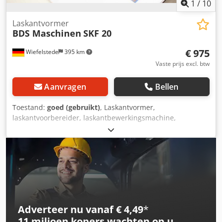
1
/
10
Laskantvormer
BDS Maschinen
SKF 20
€ 975
Wiefelstede
395 km
Vaste prijs excl. btw
Aanvragen
Bellen
Toestand:
goed (gebruikt)
, Laskantvormer,
laskantvoorbereider, laskantbewerkingsmachine,
kantfreesapparaat, kantfreesmachine, mobiele
freesmachine - Fabrikant: BDS,
laskantvormer/kantfreesmachine met toebehoren - Type:
SKF 20 Codex Ea Ayjpfx Abgeha - Vermogen: 1,1 kW -
Toebehoren: zie foto's - Afmetingen kist: 460/355/H355 mm
- Totaalgewicht: 33,2 kg
Adverteer nu vanaf € 4,49
*
11 miljoen kopers
wachten op u