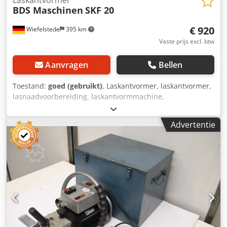
BDS Maschinen
SKF 20
€ 920
Wiefelstede
395 km
Vaste prijs excl. btw
Aanvragen
Bellen
Toestand:
goed (gebruikt)
, Laskantvormer, laskantvormer,
lasnaadvoorbereiding, laskantvormmachine,
randfreesmachine, randfreesmachine, mobiele
freesmachine -Freeslengte: max. 20 mm -Afmetingen doos:
Advertentie
460/360/H355 mm -Gewicht: 24 kg Chsdpfx Absd Izt Sogoa