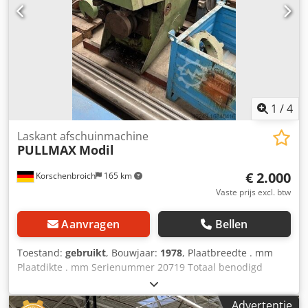
1
/
4
Laskant afschuinmachine
PULLMAX
Modil
€ 2.000
Korschenbroich
165 km
Vaste prijs excl. btw
Aanvragen
Bellen
Toestand:
gebruikt
, Bouwjaar:
1978
, Plaatbreedte . mm
Plaatdikte . mm Serienummer 20719 Totaal benodigd
vermogen . kW Machinegewicht ca. 1,4 ton Chedpfxjucgvaj
Abgoa
Advertentie