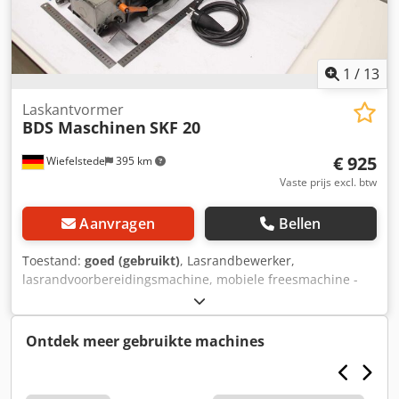
1
/
13
Laskantvormer
BDS Maschinen
SKF 20
€ 925
Wiefelstede
395 km
Vaste prijs excl. btw
Aanvragen
Bellen
Toestand:
goed (gebruikt)
, Lasrandbewerker,
lasrandvoorbereidingsmachine, mobiele freesmachine -
Fabrikant: BDS, lasrandbewerker / kantenfreesmachine -
Type: SKF 20 -Vermogen: 1,1 kW -Toebehoren: zie foto’s
Chedox Ehf Nspfx Abgja -Kistafmetingen: 460/355/H355
Ontdek meer gebruikte machines
mm -Totaal gewicht: 29,4 kg