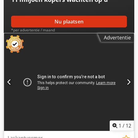
Nu plaatsen
*per advertentie / maand
Advertentie
1
/
12
Laskantvormer