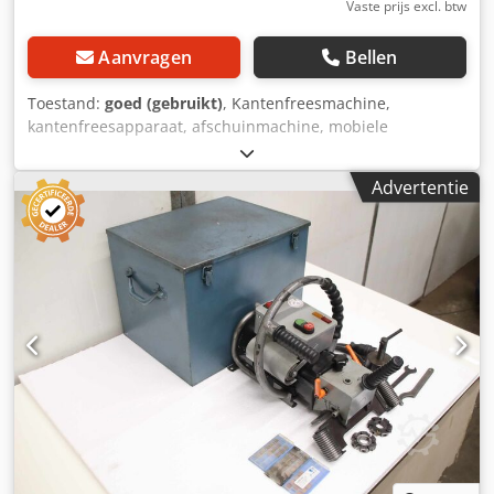
Vaste prijs excl. btw
Aanvragen
Bellen
Toestand:
goed (gebruikt)
, Kantenfreesmachine,
kantenfreesapparaat, afschuinmachine, mobiele
freesmachine, lasnaadvoorbereider, lasnaadvormer,
voorbereidingsmachine voor lasnaden,
Advertentie
lasnaadvormmachine, ontbraamapparaat,
ontbraammachine Kantfreesbereik: 0 - 3 mm Aandrijving:
0,45 kW Hoek: verstelbaar Chodsd Nzgvjpfx Abgja
Afmetingen: 485/345/H250 mm Gewicht: 18,2 kg