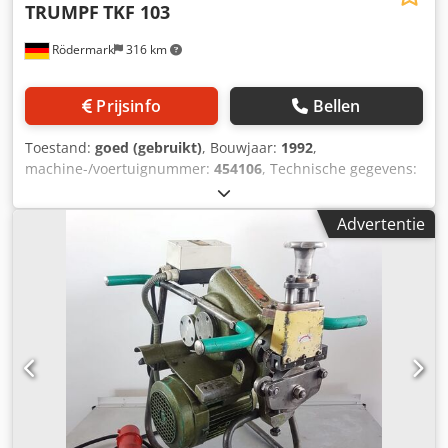
TRUMPF
TKF 103
Rödermark
316 km
Prijsinfo
Bellen
Toestand:
goed (gebruikt)
, Bouwjaar:
1992
,
machine-/voertuignummer:
454106
, Technische gegevens:
min. / max. materiaaldikte 3 - 25,0 mm max. helixlengte
staal 400N/mm² 10 mm max. helixlengte staal 600N/mm² 8
Advertentie
mm max. helixlengte staal 800N/mm² 5 mm Werksnelheid
ca. 2,5 m/min. Slagsnelheid 400 1/min Chedpfxefg Uvdj
Abgoa Aandrijving 400 V / 2000 Watt Benodigde ruimte ca.
B 550 x D 200 x H 300 mm Gewicht ca. 13 kg