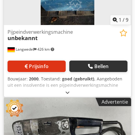
1
/
9
Pijpeindverwerkingsmachine
unbekannt
Langwedel
426 km
Prijsinfo
Bellen
Bouwjaar:
2000
, Toestand:
goed (gebruikt)
, Aangeboden
uit een insolventie is een pijpeindverwerkingsmachine
Fabrikant onbekend Model? Jaar van fabricage ?? De
machine niet... Csdpfsfynfwsx Abgeha Technische
Advertentie
gegevens: Persluchtaangedreven Buisdiameter tot 401 mm
mogelijk Accessoires zoals afgebeeld