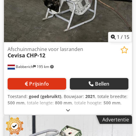
1
/
15
Afschuinmachine voor lasranden
Cevisa
CHP-12
Babberich
195 km
Prijsinfo
Bellen
Toestand:
goed (gebruikt)
, Bouwjaar:
2021
, totale breedte:
500 mm
, totale lengte:
800 mm
, totale hoogte:
500 mm
,
totaalgewicht:
65 kg
, plaatdikte (max.):
40 mm
,
werksnelheid:
2.600 mm/s
, Snijmachine CEVISA - CHP-12
Advertentie
Chedpfxjzcng Ao Abgoa