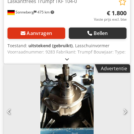
Laskantfrees Trumpf TKF 104-0
€ 1.800
Sonneberg
475 km
Vaste prijs excl. btw
Aanvragen
Bellen
Toestand:
uitstekend (gebruikt)
, Lasschuinvormer
Voorraadnummer: 9283 Fabrikant: Trumpf Bouwjaar: Type:
104-0 Machinenummer: Maximaal. schuine lengte
(traploos instelbaar): Constructiestaal bij 400 N/mm²: 10
Advertentie
mm Constructiestaal bij 600 N/mm²: 8 mm Constructiestaal
bij 800 N/mm²: 5 mm Werksnelheid: 2 m/min Nominaal
vermogen: 2 kW Slagfrequentie bij nominale belasting: 370
/ min Materiaaldikte min/max: 3 / 25 mm Gewicht: 16,5 kg
Codowfzzmjpfx Abgjha