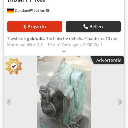
Duitsland
563 km
Prijsinfo
Bellen
Toestand:
gebruikt
, Technische details: Plaatdikte: 10 mm
Materiaaldikte: 4,5 – 10 mm Vermogen: 2000 Watt
Bedrijfsspanning: 220 V met 4 meter kabel
Machinegewicht ca.: 18 kg Afmetingen machine: L: 550 x B:
Advertentie
120 x H: 260 mm Chedpfxju Ngfqe Abgsa
LASKANTENVORMER – AFKANTMACHINE OF PLAATSCHAAR
in kist Handapparaat Toepassing: Scheiden en uitsnijden
van plaatvormige werkstukken Materiaaldikte is afhankelijk
van het materiaal (max. 10 mm) Gereedschap = ondermes
(matrijs) en bovenmes (stempel) Optioneel met accessoires
zoals op de foto, voor 200,00 euro