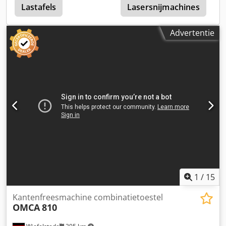
Lastafels
Lasersnijmachines
Advertentie
1
/
15
Kantenfreesmachine combinatietoestel
OMCA
810