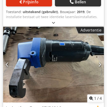
Prijsinfo
Bellen
Toestand:
uitstekend (gebruikt)
, Bouwjaar:
2019
, De
installatie bestaat uit twee identieke laserslasinstallaties.
Tot nu toe werd de installatie gebruikt voor de productie
van lithium-ion batterijen (E-Smart). Hierbij werden
Advertentie
celgeleiders voor serieschakeling in celblokken gelast. De
cyclustijd voor celblokken bedroeg in de genoemde
productie 3-4 minuten. Basisgegevens: Bouwjaar: 2019
Gewicht: 6021 kg Nominale stroom: 20 A
Aansluitvermogen: 12 kVA Schijflaser: Trumpf 12-12-30-
A32/11 met focusoptiek (PFO) Lasermeetsysteem en -
bepaling: PRIMES FocusParameterMonitor (FPM)
Schakelkastkoeling: RITTAL SK 3185830 1x laserbron die
beide installaties bedient: Trumpf TruDisk 5001, Chsdev Iq
Tlspfx Abgea Laservermogen: 5 kW Golflengte: 1030 nm
Straalkwaliteit: < 100 µm
1
/
4