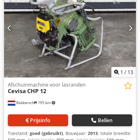
1
/
13
Afschuinmachine voor lasranden
Cevisa
CHP 12
Babberich
195 km
Prijsinfo
Bellen
Toestand:
goed (gebruikt)
, Bouwjaar:
2013
, totale breedte:
500 mm
, totale lengte:
800 mm
, totale hoogte:
500 mm
,