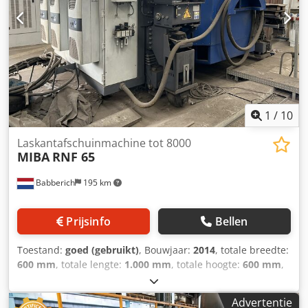
informatie wordt te goeder trouw verstrekt, maar de
juistheid ervan kan niet worden gegarandeerd. Deze
informatie vormt dan ook geen representatie of
contractuele bepaling. Wij raden u aan alle belangrijke
details te controleren.
1
/
10
Laskantafschuinmachine tot 8000
MIBA
RNF 65
Babberich
195 km
Prijsinfo
Bellen
Toestand:
goed (gebruikt)
, Bouwjaar:
2014
, totale breedte:
600 mm
, totale lengte:
1.000 mm
, totale hoogte:
600 mm
,
Fabrikant: MIBA Type: RNF-65 Bouwjaar: 2014
Lasergestuurde frees Werkbereik 2000 - 8000 mm
Advertentie
Ontworpen voor mobiel gebruik op een meetbereik van