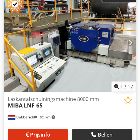
3000 mm Specificaties Metrisch volgens de Amerikaanse
norm Er zijn (nog) geen specificaties voor deze machine.
Chedewq Hp Tjpfx Abgoa Afmetingen (geschat) Er zijn (nog)
geen afmetingen voor deze machine. Let op: De informatie
op deze pagina is naar beste weten en overtuiging
verkregen van de fabrikant, waar mogelijk. De informatie
wordt te goeder trouw verstrekt, maar de juistheid ervan
kan niet worden gegarandeerd. Deze informatie vormt dan
ook geen representatie of contractuele bepaling. Wij raden
u aan alle belangrijke details te controleren.
1
/
17
Laskantafschuiningsmachine 8000 mm
MIBA
LNF 65
Babberich
195 km
Prijsinfo
Bellen