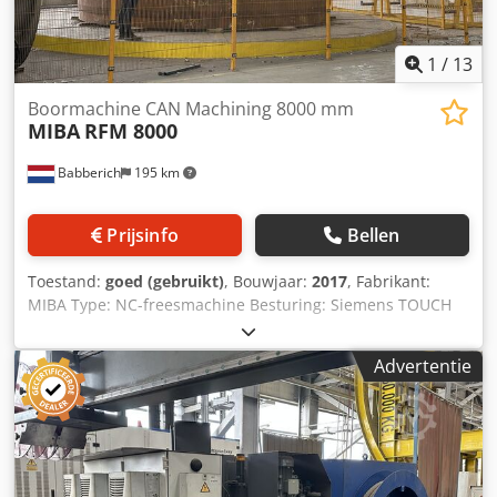
1
/
13
Boormachine CAN Machining 8000 mm
MIBA
RFM 8000
Babberich
195 km
Prijsinfo
Bellen
Toestand:
goed (gebruikt)
, Bouwjaar:
2017
, Fabrikant:
MIBA Type: NC-freesmachine Besturing: Siemens TOUCH
Bouwjaar: 2017 Z-as 1100 mm X-as 1310 mm C-as
eindeloos Werkbereik fase 1: 4000 - 8500 mm Werkbereik
Advertentie
fase 2: 4000 - 11.500 mm Specificaties Metrisch US-norm Er
zijn (nog) geen specificaties voor deze machine.
Afmetingen (geschat) Lengte 14400 mm Breedte 12000 mm
Hoogte Chodpfx Abewq Hwdjgoa 6000 mm Gewicht 24000
kg Let op: De informatie op deze pagina is naar beste
weten en overtuiging verkregen van de fabrikant. De