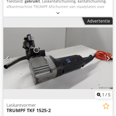
Toestand:
gebruikt
, Laskantafschuining, kantafschuining,
afkantmachine TRUMPF Afschuinen van staalplaten voor
lasnaadvoorbereiding Type TKF 103 Plaatdikte: 4 - 25 mm
Afschuinlengte max: 10 mm Afschuinhoek: 30° Vermogen:
Advertentie
2000 watt Netaansluiting: 220 Volt, 50 Hz - uitgerust met
geleidingsbeugel voor 30° afschuinhoek - Naslijpbaar
duwstaal voor hoge gereedschapsbenutting - Ingesteld
voor 20 mm plaatstaal Voor het afschuinen van rechte en
gebogen randen met een straal van minstens 40 mm. Voor
het afschuinen van randen op vlakke en gebogen
werkstukken en buizen met een binnendiameter van
minstens 80 mm. Gewicht: 14 kg Chsdpedz Sq Eofx Abgja
1
/
5
Laskantvormer
TRUMPF
TKF 1525-2