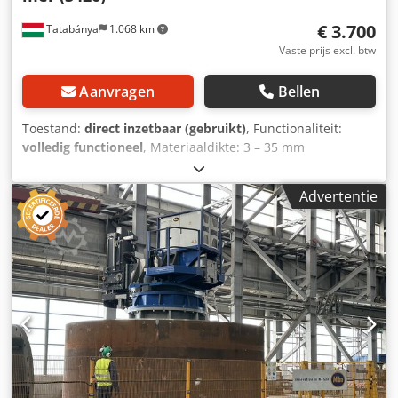
€ 3.700
Tatabánya
1.068 km
Vaste prijs excl. btw
Aanvragen
Bellen
Toestand:
direct inzetbaar (gebruikt)
, Functionaliteit:
volledig functioneel
, Materiaaldikte: 3 – 35 mm
Snijsnelheid: variabel, max. 1,8 m/min Minimale
materiaallengte aan de rand: 60 mm Maximale
Advertentie
kantbreedte: 12 mm (instelbaar) Motorvermogen kantkop:
400 W Kantkop: naslijpbaar Chjdpfx Aboyk U I Aegea
Kanthoeken: 30°, 45°, 22,5°, 37,5°, 50° Afmetingen: 470 x
294 x 523 mm Machinegewicht: 30 kg