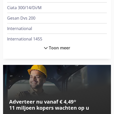
Ciata 300/14/Di/M
Gesan Dvs 200
International
International 1455
Toon meer
International 433
International 453
International 533
International 553
International 554
Adverteer nu vanaf € 4,49
*
International 654
11 miljoen kopers
wachten op u
International 745 S