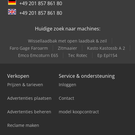
+49 201 857 861 80
Trailer And Tools
+49 201 857 861 80
Versalift Vtl-140-F
Huidige zoek naar machines:
Wissellaadbak met open laadbak & zeil
Faro Gage Faroarm
Zitmaaier
Kasto Kastossb A 2
Emco Emcoturn E65
Tec Rotec
Ep Epl154
Verkopen
Service & ondersteuning
Prijzen & tarieven
Inloggen
Advertenties plaatsen
Contact
Advertenties beheren
model koopcontract
Reclame maken