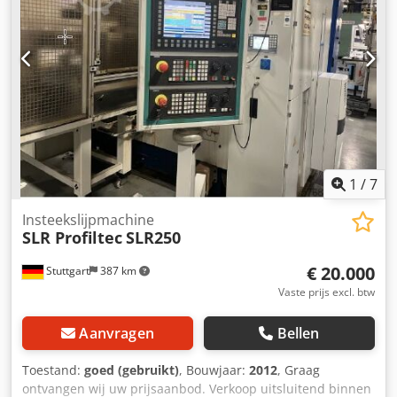
1
/
7
Insteekslijpmachine
SLR Profiltec
SLR250
€ 20.000
Stuttgart
387 km
Vaste prijs excl. btw
Aanvragen
Bellen
Toestand:
goed (gebruikt)
, Bouwjaar:
2012
, Graag
ontvangen wij uw prijsaanbod. Verkoop uitsluitend binnen