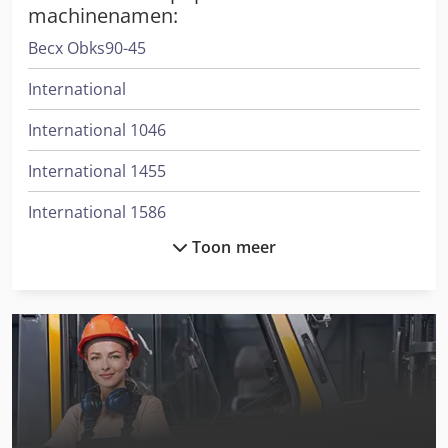
hoofdaandrijfmotor Startsleutels en
machinenamen:
bedieningshandleiding fouten en omissies, met
Becx Obks90-45
uitzondering van vrijblijvende gegevens.
International
International 1046
International 1455
International 1586
Toon meer
International 3288
International 353
International 3688
International 433
International 453