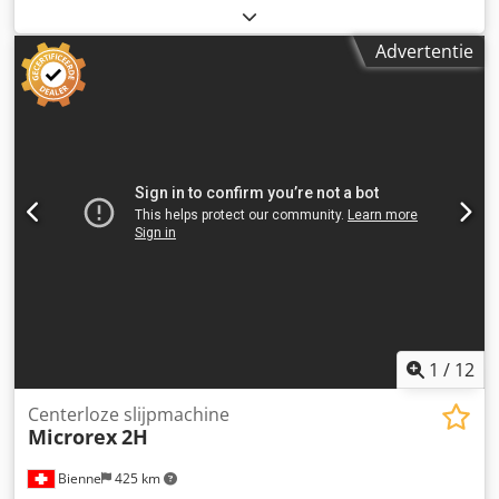
Europa, inclusief Turkije. Prijs exclusief verpakking;
leveringsconditie: FCA (machine-locatie) ===== Te koop
Advertentie
aangeboden: 2 machines van hetzelfde type, bouwjaar
2012 en 2015. Crsdoy Ty Hdspfx Akvjf Technische gegevens
zie bijgevoegde handout. Elke vorm van garantie of
aansprakelijkheid is uitgesloten. Wij kunnen geen
aansprakelijkheid aanvaarden voor de juistheid van de
technische gegevens en het bouwjaar, voor de volledigheid
van toebehoren en gereedschapsuitrusting, noch voor de
naleving van de in de ongevallenpreventievoorschriften
genoemde veiligheids- en milieubeschermingsvereisten.
Geen verkoop aan particulieren.
1
/
12
Centerloze slijpmachine
Microrex
2H
Bienne
425 km