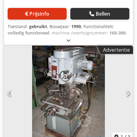
Prijsinfo
Bellen
Toestand:
gebruikt
, Bouwjaar:
1990
, Functionaliteit:
volledig functioneel
, machine-/voertuignummer:
160-300
,
Te koop: gebruikte freesmachine Union Bielefeld
Flutemaster UF 5.2 CNC. Bouwjaar 1990. Staat: gebruikt; zie
Advertentie
foto's. Bezichtiging en/of afhalen in overleg mogelijk.
Dsdpfx Aszkp Ebjhfsck De koper is verantwoordelijk voor
de kosten en de demontage/het laden en het transport. Bij
interesse, stuur een prijsaanvraag.