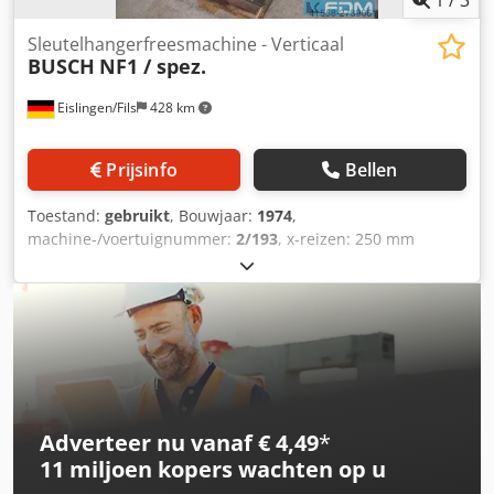
1
/
3
Sleutelhangerfreesmachine - Verticaal
BUSCH
NF1 / spez.
Eislingen/Fils
428 km
Prijsinfo
Bellen
Toestand:
gebruikt
, Bouwjaar:
1974
,
machine-/voertuignummer:
2/193
, x-reizen: 250 mm
spiltoerental::450 - 1930 U/min Dcsdpfx Ahscxxrqefok
afmetingen van de machine ca.:1,40 x 1,40 x 2,10 m
Adverteer nu vanaf € 4,49
*
11 miljoen kopers
wachten op u