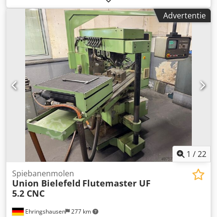
Tafeloppervlak: 600 x 250 mm Spilmotor: 380 Volt 1,1 kW
Advertentie
Gewicht: 780 kg Afmetingen: Hoogte met pallet: 1860 mm
Breedte: 1300 mm Diepte: 950 mm
1
/
22
Spiebanenmolen
Union Bielefeld
Flutemaster UF
5.2 CNC
Ehringshausen
277 km