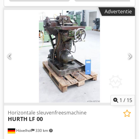
Advertentie
1
/
15
Horizontale sleuvenfreesmachine
HURTH
LF 00
Hövelhof
330 km