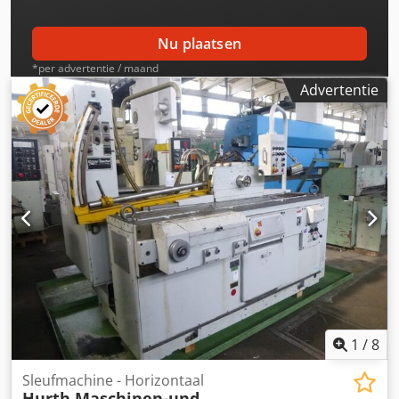
Nu plaatsen
*per advertentie / maand
Advertentie
1
/
8
Sleufmachine - Horizontaal
Hurth Maschinen-und