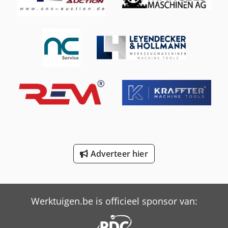
Schaffer 6390 T
Schaffer 6680 T
Schaffer 670 T
Schaffer 8610 T
Schaffer 9310 T
Schaffer 9330 T
Schaffer 9380 T
Schaffer 9610 T
Adverteer hier
Schaffer 9630 T
Schaffer 9660 T
Werktuigen.be is officieel sponsor van: