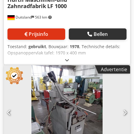
Zahnradfabrik
LF 1000
Duitsland
563 km
Prijsinfo
Bellen
Toestand:
gebruikt
, Bouwjaar:
1978
, Technische details:
Opspanoppervlak tafel: 1970 x 400 mm
Spindel/tafelafstand: min./max. 150 / 250 mm ijlgang: 1 / 2
m/min Toerental: Freesspindel: 112 ... 1400 / 12 stap
Advertentie
omw/min Conus freesspindel: DIN 2019 = nr. 40 (SK40)
Axiale instelling: handmatig = 150 mm Freesaanzet: 0,012 /
0,025 / 0,05 mm/omw. Aanzetbereik - horizontaal:
Freesslede: 8...100 / 12 stap mm/min Totaal benodigd
vermogen: ca. 8,4 (10,5 kVA) kW Machinegewicht ca.: 3000
kg Machineafmetingen ca. LxBxH: 3,05 x 2,7 x 2,0 m
Spiebaanfreesmachine Toepassing: Frezen van rechte en
schuine spiebanen. Frezen van meerdere groeven met
automatisch programmaverloop. Verdere kenmerken: -
Afstand spilas / onderrand tegenlager: 55 mm - Axiale