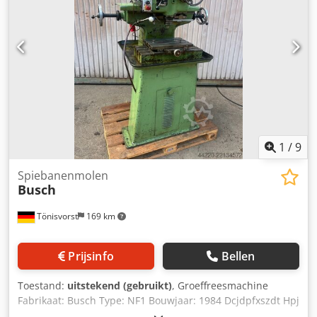
1
/
9
Spiebanenmolen
Busch
Tönisvorst
169 km
Prijsinfo
Bellen
Toestand:
uitstekend (gebruikt)
, Groeffreesmachine
Fabrikaat: Busch Type: NF1 Bouwjaar: 1984 Dcjdpfxszdt Hpj
Ahfjk 4 spilsnelheden van 380 - 1500 tpm Motor: 380 Volt