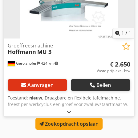
1
/
1
Groeffreesmachine
Hoffmann
MU 3
€ 2.650
Gerolzhofen
424 km
Vaste prijs excl. btw
Aanvragen
Bellen
Toestand:
nieuw
, Draagbare en flexibele tafelmachine,
freest per werkcyclus een groef voor zwaluwstaartmaat W.
Dodpfx Ahevwf Dkefock Werking: Aanslagen op maat
instellen en werkstuk inleggen. Bij het naar beneden
Zoekopdracht opslaan
drukken van de handgreep wordt het werkstuk geklemd.
Tegelijkertijd beweegt de freesgroep tot de ingestelde
freesdiepte. Bij het omhoog brengen van de handgreep