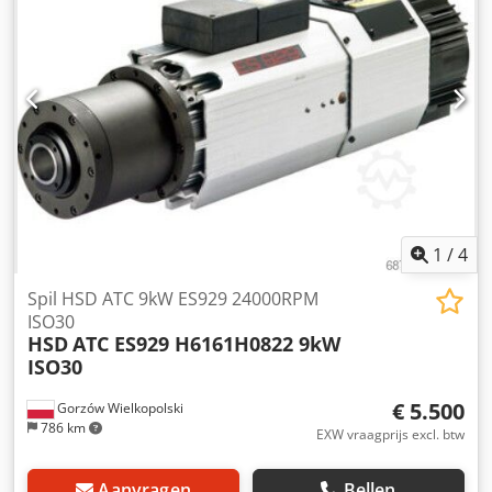
1
/
4
Spil HSD ATC 9kW ES929 24000RPM
ISO30
HSD
ATC ES929 H6161H0822 9kW
ISO30
€ 5.500
Gorzów Wielkopolski
786 km
EXW vraagprijs excl. btw
Aanvragen
Bellen