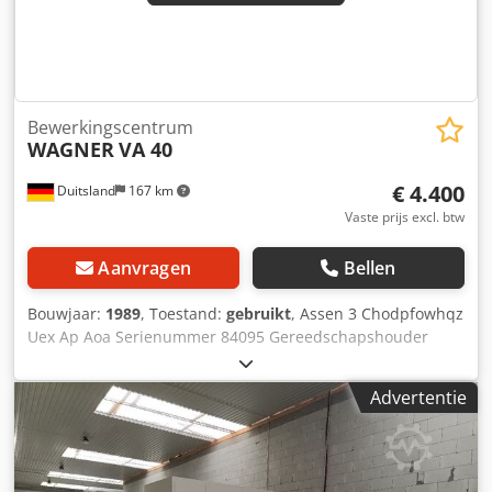
Bewerkingscentrum
WAGNER
VA 40
€ 4.400
Duitsland
167 km
Vaste prijs excl. btw
Aanvragen
Bellen
Bouwjaar:
1989
, Toestand:
gebruikt
, Assen 3 Chodpfowhqz
Uex Ap Aoa Serienummer 84095 Gereedschapshouder
BT40 Gereedschapsstations 12 Tafelklembereik 1300 x 400
mm Aantal sleuven: 3 T-sleuven T-gleuven - breedte 18
Advertentie
mm FANUC-besturing Afmetingen ca. 3000 x 2500 x 2500
mm