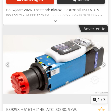
Bouwjaar:
2026
, Toestand:
nieuw
, Elektrospil HSD ATC 9
kW ES929 - 24.000 tpm ISO 30 380 V/220 V - H6161H0822 -
automatische gereedschapswissel Vermogen S1/S6: 7,5
kW/9 kW Automatische gereedschapsvergrendeling door
Advertentie
middel van pneumatische zuiger Stroomvoorziening:
380/220 V Keramisch lager Lagersmering verlengt de
levensduur Maximale snelheid: 24000 rpm Gewicht: 31 kg
Cedpetvm Sfsfx Ap Ajha Gemaakt van aluminium Extra
luchtkoeling
1
/
3
ES929X H6161H2145, ATC ISO 30, 9kW,