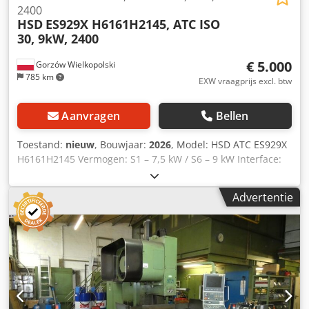
2400
HSD
ES929X H6161H2145, ATC ISO
30, 9kW, 2400
€ 5.000
Gorzów Wielkopolski
785 km
EXW vraagprijs excl. btw
Aanvragen
Bellen
Toestand:
nieuw
, Bouwjaar:
2026
, Model: HSD ATC ES929X
H6161H2145 Vermogen: S1 – 7,5 kW / S6 – 9 kW Interface:
ISO 30 Maximaal toerental: 24.000 omw/min Lagering:
keramisch Koeling: 24 V gelijkstroomventilator Uitvoering:
Advertentie
lang Codjzr D Uajpfx Ap Aoha Voeding: 380 V Gewicht: ca.
30 kg Toepassingsgebieden: CNC-freesmachines,
bewerkingscentra, serieproductie, houtbewerking,
composietmaterialen, lichtmetalen