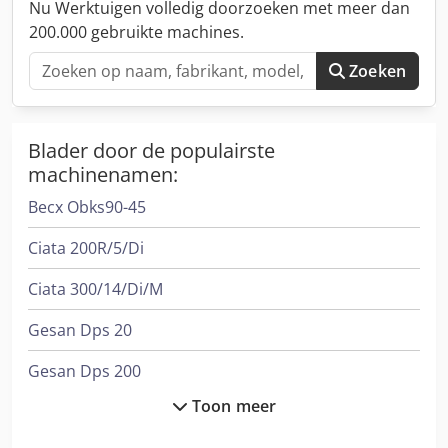
Nu Werktuigen volledig doorzoeken met meer dan
de video: youtube.com/watch?v=cT5JA-PGM-c Verkoop
200.000 gebruikte machines.
wegens fabrieksluiting. Bekijk gerust inclusief video.
Rekman Maskin & Service – service van CNC-machines
Zoeken
sinds 1986.
Blader door de populairste
machinenamen:
Becx Obks90-45
Ciata 200R/5/Di
Ciata 300/14/Di/M
Gesan Dps 20
Gesan Dps 200
Toon meer
Gesan Dvs 140