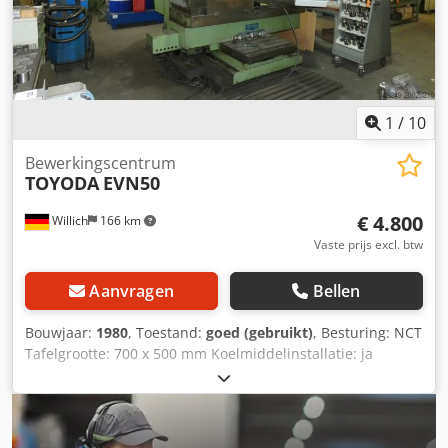
1
/
10
Bewerkingscentrum
TOYODA
EVN50
€ 4.800
Willich
166 km
Vaste prijs excl. btw
Aanvragen
Bellen
Bouwjaar:
1980
, Toestand:
goed (gebruikt)
, Besturing: NCT
Tafelgrootte: 700 x 500 mm Koelmiddelinstallatie: ja
Gereedschaphouder: SK 50 2 opspangereedschappen 20-
voudige gereedschapswisselaar Cedpoxzu D Dsfx Ap Ajha