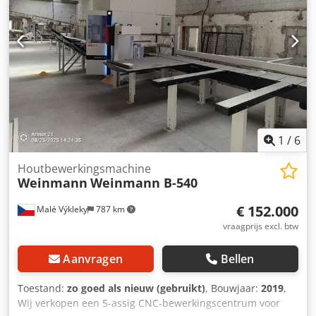
1
/
6
Houtbewerkingsmachine
Weinmann
Weinmann B-540
€ 152.000
Malé Výkleky
787 km
vraagprijs excl. btw
Aanvragen
Bellen
Toestand:
zo goed als nieuw (gebruikt)
, Bouwjaar:
2019
,
Wij verkopen een 5-assig CNC-bewerkingscentrum voor