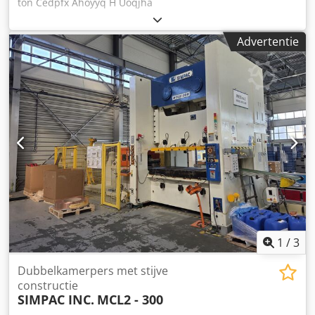
ton Cedpfx Ahoyyq H Uoqjha
Advertentie
1
/
3
Dubbelkamerpers met stijve
constructie
SIMPAC INC.
MCL2 - 300