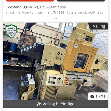
Toestand:
gebruikt
, Bouwjaar:
1996
,
machine-/voertuignummer:
7/4986
, Totale perskracht: 250
- 400 t Hydraulische ringtandkracht (ondertafel): 20 - 200 t
Codpfxeuqdxij Ahqoha Hydraulische tegenkracht
Veiling
(boventafel): 10 - 100 t Slag van de ram: 30 - 200 mm Slag
van de ringtanden: 40 mm Slag van de tegenhouder: 40
mm Inbouwhoogte: 760 mm Afmeting bovenste
opspanplaat: 800 x 800 mm Afmeting onderste
opspanplaat: 810 x 1000 mm Maximale
gereedschapsafmeting: 765 x 760 x 610 mm Aantal slagen:
40 min⁻¹ Snelgang naar beneden: 120 mm/s Snelgang
omhoog: 135 mm/s Werkingssnelheid: 5 - 50 mm/s Totaal
gewicht gereedschap: 2400 kg Standaarduitrusting
Automatisering Afrolgoot met richtmachine
1
/
21
Veiling beëindigd