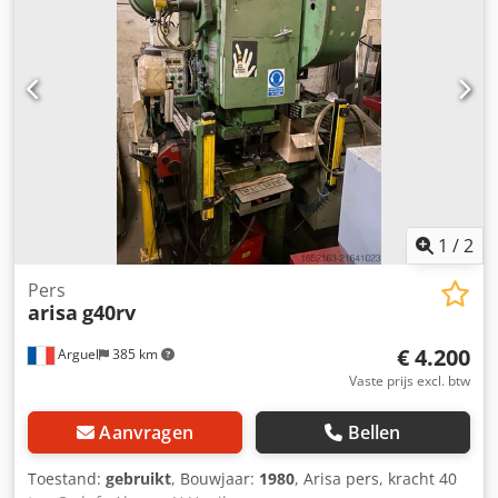
1
/
2
Pers
arisa
g40rv
€ 4.200
Arguel
385 km
Vaste prijs excl. btw
Aanvragen
Bellen
Toestand:
gebruikt
, Bouwjaar:
1980
, Arisa pers, kracht 40