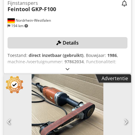
Fijnstanspers
Feintool
GKP-F100
Nordrhein-Westfalen
194 km
Details
Toestand:
direct inzetbaar (gebruikt)
, Bouwjaar:
1986
,
machine-/voertuignummer:
97862034
, Functionaliteit:
beperkte functionaliteit
, perskracht:
100 t
, slaglengte:
50
mm
, werkbreedte:
180 mm
, installatiehoogte:
255 mm
,
Advertentie
plaatdikte (max.):
5 mm
, TECHNISCHE DETAILS Perskracht:
100 t Totale kracht: 1.000 kN Ringtandkracht: 40 - 310 kN
Tegenhouderkracht: 10 - 270 kN Maximale
materiaalbreedte: 180 mm Maximale materiaaldikte: 5 mm
Slagen per minuut (min.): 20 t/min Slagen per minuut
(max.): 80 t/min Slag: 50 mm Aanvoerunit Maximale
banddikte: 5 mm Maximale bandbreedte: 180 mm
Maximale aanvoerlengte per stoot: 999,9 mm Treksterkte
per aanvoer (startkracht): 6 kN Klemdruk: max. 19 kN