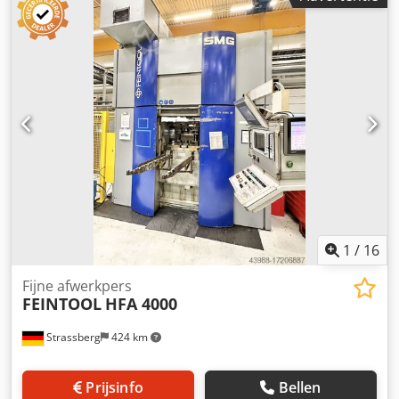
mm Chedpfovwgl Njx Ahqja onderste tafel - diepte 740 mm
boventafel - breedte 630 mm boventafel - diepte 630 mm
daglicht max. 320 mm ELEKTRISCHE SPECIFICATIES totaal
stroomverbruik 60 kW
1
/
16
Fijne afwerkpers
FEINTOOL
HFA 4000
Strassberg
424 km
Prijsinfo
Bellen