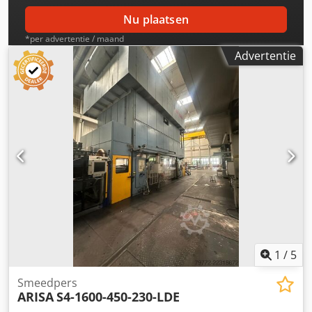
Nu plaatsen
*per advertentie / maand
Advertentie
1
/
5
Smeedpers
ARISA
S4-1600-450-230-LDE