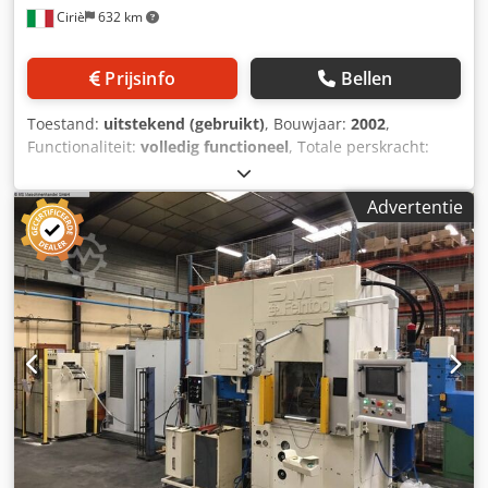
Ciriè
632 km
Prijsinfo
Bellen
Toestand:
uitstekend (gebruikt)
, Bouwjaar:
2002
,
Functionaliteit:
volledig functioneel
, Totale perskracht:
16.000 kN Perspunt vóór de onderste dode punt: 18 mm
Aantal instelbare slagen, continu en automatisch: 10 - 22
Advertentie
1/min Sledebeweging: 605 mm Slede-instelling: 400 mm
Hoogte van de matrijs (beweging naar beneden, instelling
naar boven): 1300 mm Afmetingen van het tafelblad: 4500
× 2300 mm Afmetingen van de slede: 4500 × 2300 mm
Hoogte van de tafel boven de vloer: 600 mm Beweging van
de tafelbladen: T-profiel Afstand van de transfer: 0 - 1200
mm Minimale interne breedte van de geleider voor de
grijpers: 800 mm Maximale interne breedte van de
geleider voor de grijpers: 2400 mm Heffslag: 0 - 280 mm
Kussens in het fundament (hydraulisch): 2 stuks Positie
van beide kussens: Motorisch instelbaar Kussendruk: 300 -
2000 kN Kussenbeweging: 0 - 250 mm Kussenoppervlak: