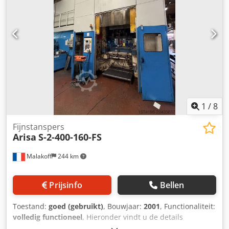
1
/
8
Fijnstanspers
Arisa
S-2-400-160-FS
Malakoff
244 km
Prijsinfo
Bellen
Toestand:
goed (gebruikt)
, Bouwjaar:
2001
, Functionaliteit:
volledig functioneel
, Hieronder vindt u de details
betreffende de beschikbare apparatuur die te koop wordt