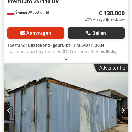
Premium 25/110 BV
€ 130.000
Świniary
868 km
EXW vraagprijs excl. btw
Aanvragen
Bellen
Toestand:
uitstekend (gebruikt)
, Bouwjaar:
2004
,
machine-/voertuignummer:
87
, Functionaliteit:
volledig
functioneel
, Vacuümdroger van EBERL, bouwjaar 2004. Na
een grondige revisie in 2024, uitgevoerd door het bedrijf
Advertentie
Eberl (direct van het bedrijf Eberl gekocht). Djdjy Uc I Hspfx
Ah Sjck Volledig operationeel, met volledige documentatie.