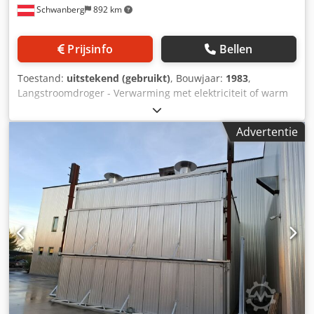
Schwanberg
892 km
Prijsinfo
Bellen
Toestand:
uitstekend (gebruikt)
, Bouwjaar:
1983
,
Langstroomdroger - Verwarming met elektriciteit of warm
water Binnenlengte kamer ca. 4500 mm Binnenbreedte
kamer ca. 750 mm Binnenhoogte kamer ca. 600 mm
Advertentie
Kamerinhoud 2,0 m³ Belading van bovenaf – kistuitvoering
Bediening handmatig/volautomatisch Elektronische
besturing type C Langsventilatie Aantal ventilatoren: 1
stuks Ventilatoraandrijving 0,55 kW, 400 V, 50 Hz
Elektrische verwarming 4,2 kW INCLUSIEF: Aluminium
stapellatten Houtvochtmeetsensor Gebruikershandleiding,
elektrisch schema, etc. Benodigde ruimte ca. 5600 mm x
1200 mm x 1600 mm Gewicht 400 kg Let op gebruikte
machines: • Vergissingen in technische gegevens en
tussentijdse verkoop voorbehouden. • Genoemde prijzen
zijn afhaalprijzen vanaf locatie – vrij geladen! • De machine
is gereinigd en functioneel getest. • Alle machines worden
gekocht zoals bezichtigd, zonder enige aanspraak op