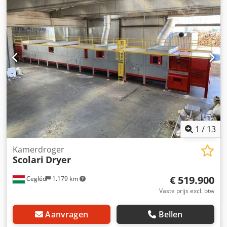
documentatie / handleiding
, in zeer goede staat
hoogfrequent vacuüm droger capaciteit 12,5 tot 13 m3
vermogen HF output 50 kw bij een input van 70 Eva door te
drogen onder vacuüm verlaagt het kookpunt van water
vanaf 60 graden Dodpfxoy Dr N Ss Ah Seck wat sneller
drogen op lagere temperaturen mogelijk maakt
1
/
13
Kamerdroger
Scolari
Dryer
€ 519.900
Cegléd
1.179 km
Vaste prijs excl. btw
Aanvragen
Bellen