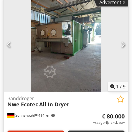
Advertentie
verdampings-, verwarmings- en droogzones. Bereik van de
lengte van de werkstukken: 300 mm - 3200 mm, bereik van
de breedte van de werkstukken: 0 mm - 1350 mm, bereik
van de hoogte van de werkstukken: 0 mm - 80 mm,
werkhoogte: 950 mm, indeling van de deuren: verticaal,
aantal deuren: 16, aantal rekken: 66, aantal verdiepingen:
4, toegankelijkheid: alle zijden, aantal
verwarmingsregisters: 3. Afmetingen van de machine
(X/Y/Z): ca. 5350 mm / 7550 mm / 6550 mm, afmetingen van
de schakelkast (X/Y/Z): 2500 mm / 500 mm / 2000 mm.
Documentatie is aanwezig. Een bezichtiging ter plaatse is
mogelijk. Dcedjzqu Hkopfx Ah Ssk
1
/
9
Banddroger
Nwe Ecotec
All In Dryer
€ 80.000
Sonnenbühl
414 km
vraagprijs excl. btw