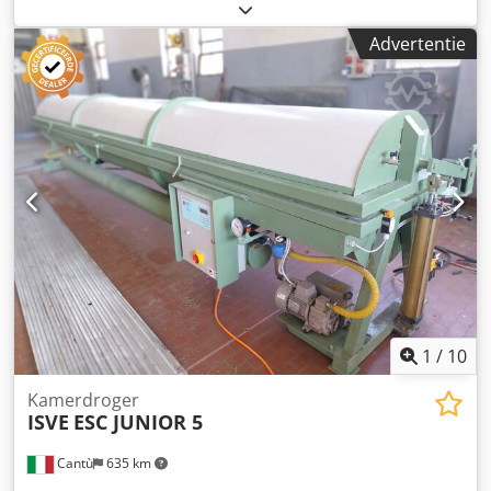
met besturing, aluminium stapellatten en kabels als
garantiebepalingen van de fabrikant Afbeeldingen en
toebehoren. De installatie is ongeveer tien jaar niet in
video's dienen als voorbeeld en vertegenwoordigen niet de
Advertentie
gebruik geweest, de elektronica dient gecontroleerd te
daadwerkelijke leveringsomvang Betalingsvoorwaarden:
worden. Bezichtiging op locatie is mogelijk. Dcodjy
Prijzen plus BTW, betaling voor afhaling of verzending
Uydlspfx Ah Sok
Leveringsvoorwaarden: af locatie
1
/
10
Kamerdroger
ISVE
ESC JUNIOR 5
Cantù
635 km