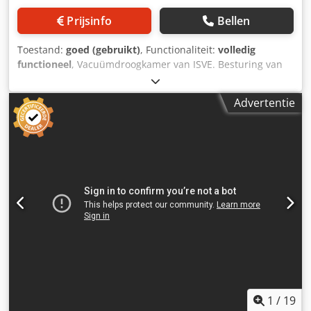
Prijsinfo
Bellen
Toestand:
goed (gebruikt)
, Functionaliteit:
volledig
functioneel
, Vacuümdroogkamer van ISVE. Besturing van
ISVE in 2024 naar de huidige stand gebracht, machine
gecontroleerd. Dodpfsxgdrbex Ah Seck
Advertentie
1
/
19