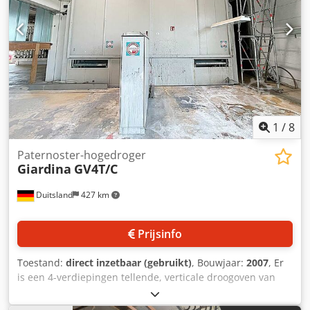
1
/
8
Paternoster-hogedroger
Giardina
GV4T/C
Duitsland
427 km
Prijsinfo
Toestand:
direct inzetbaar (gebruikt)
, Bouwjaar:
2007
, Er
is een 4-verdiepingen tellende, verticale droogoven van
Giardina beschikbaar, voorzien van een paternoster-
systeem voor water- en oplosmiddellakken, met