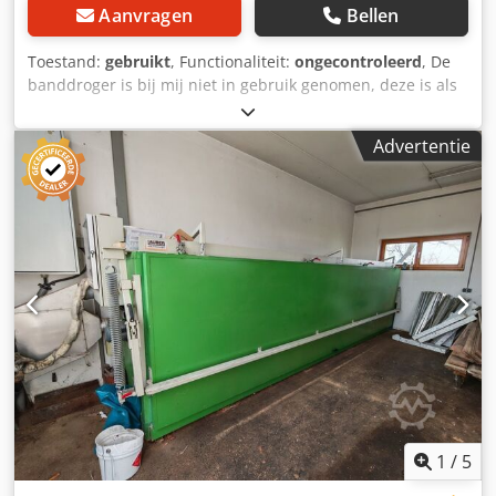
Aanvragen
Bellen
Toestand:
gebruikt
, Functionaliteit:
ongecontroleerd
, De
banddroger is bij mij niet in gebruik genomen, deze is als
gebruikt gekocht. Wordt als gebruikt verkocht, zonder
garantie of aansprakelijkheid. Dsdpfx Ahjyf Uhlo Ssck
Advertentie
Rechter schakelkastdeur is beschadigd (scharnieren zijn
uitgetrokken).
1
/
5