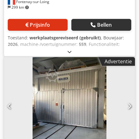
Fontenay-sur-Loing
299 km
Prijsinfo
Bellen
Toestand:
werkplaatsgereviseerd (gebruikt)
, Bouwjaar:
2026
, machine-/voertuignummer:
559
, Functionaliteit:
beperkte functionaliteit
, Droger geoptimaliseerd voor dik
hout of hardhout Nuttige lengte: 5000 mm Nuttige hoogte:
Advertentie
1100 mm Nuttige breedte: 1100 mm Nieuwe elektrische
kast en sensoren Geregelde droogfunctie Dcjdpfx Ahjya Ik
Ao Sok Buitenste rail en wagen ontbreken (kunnen
geleverd worden of wij assisteren de koper bij de
fabricage) De droger kan bezichtigd worden in
departement 74