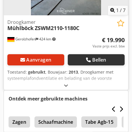
1
/
7
Droogkamer
Mühlböck
ZSWM2110-1180C
€ 19.990
Gerolzhofen
424 km
Vaste prijs excl. btw
Aanvragen
Bellen
Toestand:
gebruikt
, Bouwjaar:
2013
, Droogkamer met
systeemplafondventilatie en belading van de voorste
trolley voor de productie en conditionering van 3 mm eiken
lamellen, bij een beginvochtigheid van 12 tot maximaal
15% / eindvochtigheid 7% gebruikt, goede staat Merk
Ontdek meer gebruikte machines
Mühlböck Type ZSWM2110-1180C - 1,0 l/u bij 40°C boven
30% HF Dcodpfx Ajvwfhijh Ssk Bouwjaar 2013 Nominaal
vermogen 7 kW/15A Frequentie 50 Hz Stuurspanning
24VDC/230VAC Beschermingsklasse IP54 Inhoud: de kamer
Zagen
Schaafmachine
Tabe Agb-15
Lo
vat samen - 2 pakketten van elk 1,10 m breed - met een