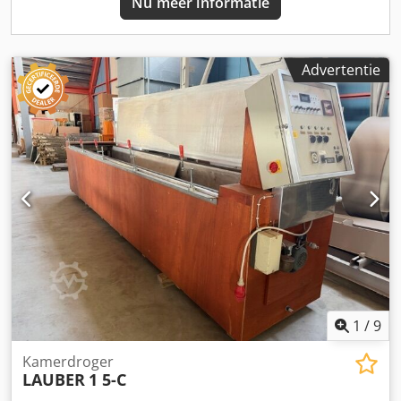
Nu meer informatie
stoom - Gas Belangrijkste voordelen: - Compact en
transporteerbaar ontwerp voor echt mobiele toepassingen
- Installatie binnen 24 uur—minimale opbouwtijd en
arbeidskosten - Voorgemonteerde constructie verlaagt
Advertentie
transport- en montagerisico’s en kosten - Ideaal voor zowel
zachthout- als hardhoutdrogen én ISPM‑15 conforme
palletbehandeling - Lage bijkomende kosten dankzij de
modulaire plug-and-play configuratie - Industriële
betrouwbaarheid ondanks het compacte formaat
Mobileplan is dé oplossing voor bedrijven die op zoek zijn
naar een premium drooginstallatie met mobiliteit, snelle
implementatie en lage bijkomende kosten—perfect voor
werkplaatsen, kleine zagerijen of veldwerkzaamheden.
1
/
9
Kamerdroger
LAUBER
1 5-C