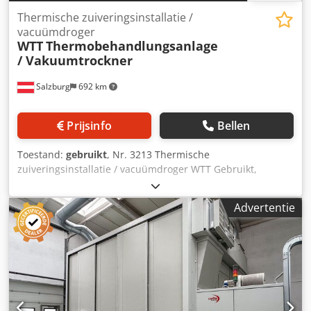
Thermische zuiveringsinstallatie /
vacuümdroger
WTT
Thermobehandlungsanlage
/ Vakuumtrockner
Salzburg
692 km
Prijsinfo
Bellen
Toestand:
gebruikt
, Nr. 3213 Thermische
zuiveringsinstallatie / vacuümdroger WTT Gebruikt,
bouwjaar 2017 Thermische behandelingsinstallatie /
thermische kamer voor het modificeren van hout De WTT-
Advertentie
thermische kamer is een systeem voor de thermische
modificatie van hout. Het maakt een efficiënte behandeling
van 2 tot 3 batches per dag mogelijk, afhankelijk van de
dikte en het type hout. De installatie beschikt over een
krachtig energie- en warmteoverdrachtssysteem en werkt
met een gas- of oliegestookt ketelsysteem dat thermische
olie als warmteoverdrachtsmedium gebruikt. Technische