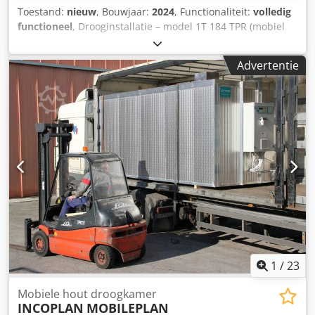
Toestand:
nieuw
, Bouwjaar:
2024
, Functionaliteit:
volledig
functioneel
, Drooginstallatie – model 1T 184 TPR (mobiel
met transportband) Dcedpoua D U Isfx Ah Sjk Wij bieden
een hoogwaardige drooginstallatie aan, ideaal voor het
Advertentie
drogen van houtzaagsel, oogst, recyclebaar afval en
grondstoffen voor de voedingsmiddelenindustrie. De
droger is geheel nieuw, in originele verpakking.
1
/
23
Mobiele hout droogkamer
INCOPLAN
MOBILEPLAN