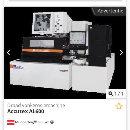
koop: demonstratiemachine Accutex AU860iA Max.
werkstukgrootte L x B x H (mm): 1330 x 990 x 395 Max.
Advertentie
gewicht werkstuk (kg): 5.000 X/Y/Z-slag (mm): 800 x 600 x
400 (optie Z600) U/V-slag (mm): 150 x 150 Chsdpsxnx Itofx
Ak Asa Gewicht draadspoel (kg): 16 Afmetingen B x D x H
(mm): 3900 x 3600 x 2740 Machinegewicht (kg): 8.400
Capaciteit watersysteem (l): Hoofdtank: 2420 (Z400) Bij- en
hoofdtank: 1630 + 1280 (Z600)
1
/
1
Draad vonkerosiemachine
Accutex
AL600
Munderfing
688 km