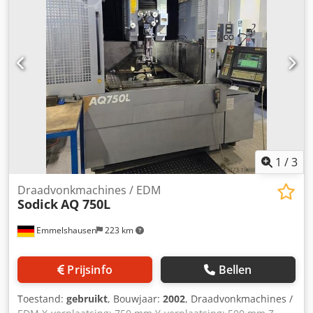
1
/
3
Draadvonkmachines / EDM
Sodick
AQ 750L
Emmelshausen
223 km
Prijsinfo
Bellen
Toestand:
gebruikt
, Bouwjaar:
2002
, Draadvonkmachines /