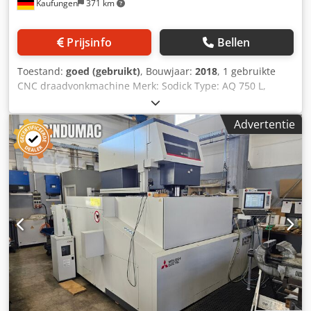
Kaufungen
371 km
Prijsinfo
Bellen
Toestand:
goed (gebruikt)
, Bouwjaar:
2018
, 1 gebruikte
CNC draadvonkmachine Merk: Sodick Type: AQ 750 L,
bouwjaar 2002, in 2018 gereviseerd door Sodick Sindsdien
4000 bedrijfsuren Csdpfx Aksyknpge Ajha Besturing: MARK
Advertentie
30 LN 1 W Draadinvoer: 97 Pipe AWT