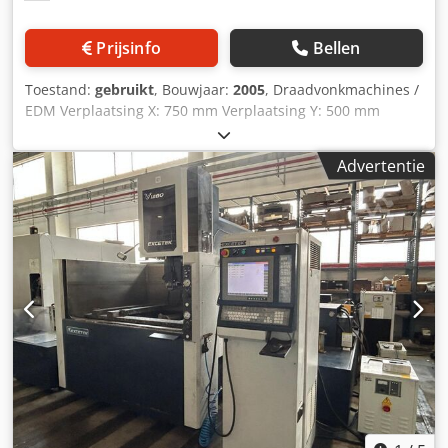
Prijsinfo
Bellen
Toestand:
gebruikt
, Bouwjaar:
2005
, Draadvonkmachines /
EDM Verplaatsing X: 750 mm Verplaatsing Y: 500 mm
Verplaatsing Z: 400 mm Max. werkstukafmeting X: 1050
mm Max. werkstukafmeting Y: 750 mm Max.
Advertentie
werkstukafmeting Z: 400 mm Max. werkstukgewicht: 1500
kg Csdsy Tl I Hspfx Ak Ajha met automatische draadinvoer
U- / V-as: 770 x 520 mm Machineafmetingen: 2050 x 2850 x
2295 mm Machinegewicht: 6000 kg Diëlektricumsysteem:
bad-erosie CNC-besturing: LQ33W • Lineaire
motoraandrijvingen (X/Y/U/V) • Glasliniaal meetsysteem •
Spelingvrije aandrijving • Automatische hogesnelheids-
draadinvoer (AWT) • Keramische componenten •
Geavanceerde hoekbesturing • LAN- / netwerkaansluiting •
Diëlektricum-koelunit • Geïntegreerde
spanningsstabilisator • Precisiebeweging