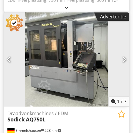
EDM X-verplaatsing: 750 mm Y-verplaatsing: 500 mm Z-
verplaatsing: 400 mm Max. werkstukgrootte X: 1050 mm
Max. werkstukgrootte Y: 750 mm Codpfx Aew Ei Stjk Asha
Advertentie
Max. werkstukgrootte Z: 400 mm Max. werkstukgewicht:
1500 kg U- / V-as: 770 x 520 mm Generator: 60 ampère
Lineaire aandrijving
1
/
7
Draadvonkmachines / EDM
Sodick
AQ750L
Emmelshausen
223 km