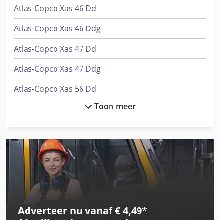
Atlas-Copco Xas 46 Dd
Geïntegreerde CT-EXPERT technologie - Automatische
aanpassing PILOT-EXPERT generator - Digitale
Atlas-Copco Xas 46 Ddg
generatorbesturing - Autorestart - Zelfdiagnose -
Geïntegreerde Ethernet-kaart Extra's: Contactelektrode
Atlas-Copco Xas 47 Dd
Knijprol Chiller Reserve motor voor U/V as
Atlas-Copco Xas 47 Ddg
Atlas-Copco Xas 56 Dd
Toon meer
Atlas-Copco Xas 57 Dd
Atlas-Copco Xas 66 Dd
Atlas-Copco Xas 66 Ddg
Atlas-Copco Xas 67 Dd
Atlas-Copco Xas 76 Dd
Adverteer nu vanaf € 4,49
*
Atlas-Copco Xas 77 Dd