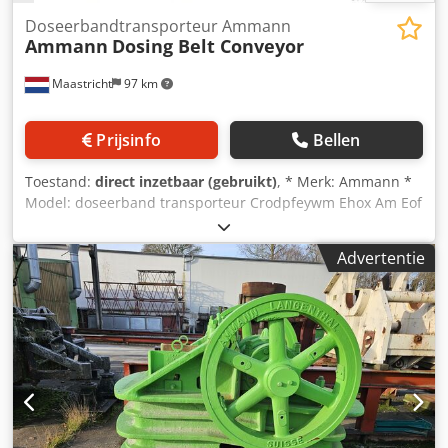
Doseerbandtransporteur Ammann
Ammann
Dosing Belt Conveyor
Maastricht
97 km
Prijsinfo
Bellen
Toestand:
direct inzetbaar (gebruikt)
, * Merk: Ammann *
Model: doseerband transporteur Crodpfeywm Ehox Am Eof
* Type: Zware uitvoering * A-A lengte: 3100 mm *
Bandbreedte: 1200 mm * Aandrijving: 15 kW tandwielkast
Advertentie
* Op voorraad: 2 stuks.