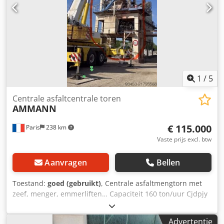
1
/
5
Centrale asfaltcentrale toren
AMMANN
€ 115.000
Paris
238 km
Vaste prijs excl. btw
Aanvragen
Bellen
Toestand:
goed (gebruikt)
, Centrale asfaltmengtorn met
zeef, menger, emmerliften… Capaciteit 160 ton/uur Cjdpjy
Hf Duefx Am Eerf
Advertentie