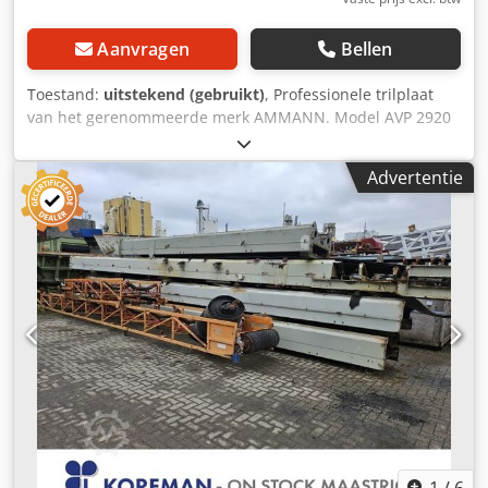
Aanvragen
Bellen
Toestand:
uitstekend (gebruikt)
, Professionele trilplaat
van het gerenommeerde merk AMMANN. Model AVP 2920
is uitgerust met een betrouwbare HATZ dieselmotor met
een vermogen van 5 kW. Deze machine is bedoeld voor
Advertentie
professioneel straatwerk, wegenbouw en het verdichten
van grond, bestrating, zandbedden en asfalt. Volledig
mechanisch apparaat, degelijke Duitse constructie. Visuele
staat conform de foto's – normale gebruikssporen.
Technische gegevens: • Fabrikant: AMMANN • Model: AVP
2920 Codpfx Amoy Sifye Eerf • Bouwjaar: 1999 • Motor:
HATZ Diesel • Motortype: 1B30-6 • Vermogen: 5 kW •
Bedrijfsgewicht: 190 kg • Handstart • Made in Germany
Toepassingen: • Verdichten van straatstenen •
Straatwerkzaamheden • Wegenbouw • Verdichten van
grond en zandlaag • Graafwerken en funderingen Staat:
Gebruikte, complete machine. HATZ motor – een duurzame
en gewaardeerde dieselunit.