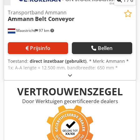
1
/
6
Transportband Ammann
Ammann
Belt Conveyor
Maastricht
97 km
Prijsinfo
Bellen
Toestand:
direct inzetbaar (gebruikt)
, * Merk: Ammann *
1x: A-A lengte = 12.500 mm, bandbreedte: 650 mm *
Aandrijving: trommelmotor 5,5 kW. * 1x: A-A lengte =
43.000 mm, bandbreedte: 650 mm * Aandrijving:
tandwielkast 15 kW. Codpfeywnagox Am Esrf
VERTROUWENSZEGEL
Door Werktuigen gecertificeerde dealers