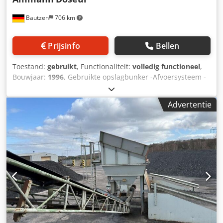
Bautzen
706 km
Prijsinfo
Bellen
Toestand:
gebruikt
, Functionaliteit:
volledig functioneel
,
Bouwjaar:
1996
, Gebruikte opslagbunker -Afvoersysteem -
Transportband Crjdpszq S Avefx Am Eef
Advertentie