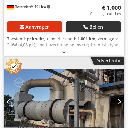
€ 1.000
Bovenden
401 km
Vaste prijs excl. btw
Aanvragen
Bellen
Toestand:
gebruikt
, kilometerstand:
1.001 km
, vermogen:
3 kW (4,08 pk)
, soort overbrenging:
overig
, brandstoftype:
diesel
, kleur:
geel
, leeggewicht:
111 kg
, eerste registratie:
01/2006
, Bouwjaar:
2006
, bestuurderscabine:
overig
,
Advertentie
Voertuiglocatie: Bovenden, Hatz dieselmotor! Accessoire-
informatie zonder garantie, wijzigingen, tussentijdse
verkoop en vergissingen voorbehouden! Codpfexy Sw Ssx
Am Eerf