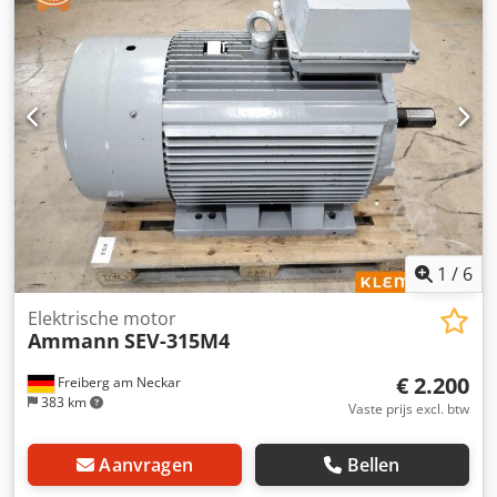
1
/
6
Elektrische motor
Ammann
SEV-315M4
€ 2.200
Freiberg am Neckar
383 km
Vaste prijs excl. btw
Aanvragen
Bellen