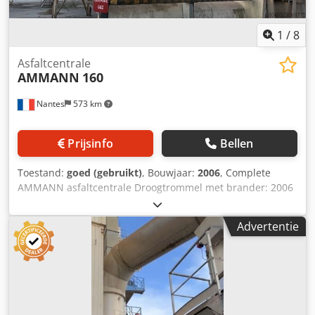
1
/
8
Asfaltcentrale
AMMANN
160
Nantes
573 km
Prijsinfo
Bellen
Toestand:
goed (gebruikt)
, Bouwjaar:
2006
, Complete
AMMANN asfaltcentrale Droogtrommel met brander: 2006
Credpfx Ajxqpvtem Eof Filter: 2014 ERMIIS automatisering:
2013 Capaciteit: 160 ton/uur Machine wordt momenteel
Advertentie
gedemonteerd