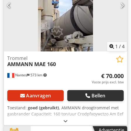
1
/
4
Trommel
AMMANN
MAE 160
€ 70.000
Nantes
573 km
Vaste prijs excl. btw
Aanvragen
Bellen
Toestand:
goed (gebruikt)
, AMMANN droogtrommel met
gasbrander Capaciteit: 160 ton/uur Crodpfxoywctzo Am Eef
Bouwjaar: 2006.
Advertentie