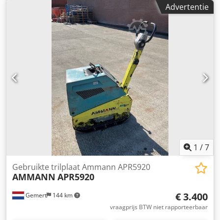
Csdpfexw H Hvox Am Esrf Vooruit/teruguit Prijs: €1.700,- ex
Advertentie
BTW Meerdere op voorraad!!
1
/
7
Gebruikte trilplaat Ammann APR5920
AMMANN
APR5920
€ 3.400
Gemert
144 km
vraagprijs BTW niet rapporteerbaar