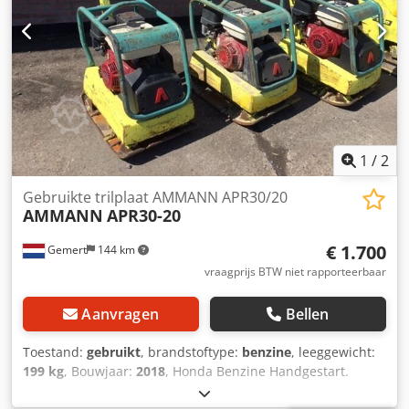
1
/
2
Gebruikte trilplaat AMMANN APR30/20
AMMANN
APR30-20
€ 1.700
Gemert
144 km
vraagprijs BTW niet rapporteerbaar
Aanvragen
Bellen
Toestand:
gebruikt
, brandstoftype:
benzine
, leeggewicht:
199 kg
, Bouwjaar:
2018
, Honda Benzine Handgestart.
Gewicht: 199 kg slagkracht: 30kn Breedte plaat: 50cm