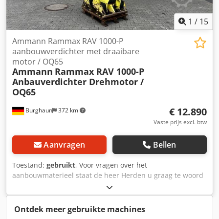
1
/
15
Ammann Rammax RAV 1000-P
aanbouwverdichter met draaibare
motor / OQ65
Ammann
Rammax RAV 1000-P
Anbauverdichter Drehmotor /
OQ65
€ 12.890
Burghaun
372 km
Vaste prijs excl. btw
Aanvragen
Bellen
Toestand:
gebruikt
, Voor vragen over het
aanbouwmaterieel staat de heer Herden u graag te woord
(bereikbaar via telefoonnummer: …). Ammann Rammax
RAV 1000-P aanbouwverdichter / inclusief OilQuick OQ65 /
inclusief draaimotor / 18 – 40 ton / bouwjaar ca. 2007 –
Ontdek meer gebruikte machines
helaas geen typeplaatje meer aanwezig / op voorraad &