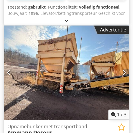
Toestand:
gebruikt
, Functionaliteit:
volledig functioneel
,
Bouwjaar:
1996
, Elevator/kettingtransporteur Geschikt voor
het transporteren van bulkgoederen Hoogte: 26 m Credpfx
Aszq S Dasm Ejf
Advertentie
1
/
3
Opnamebunker met transportband
Ammann
Doseur