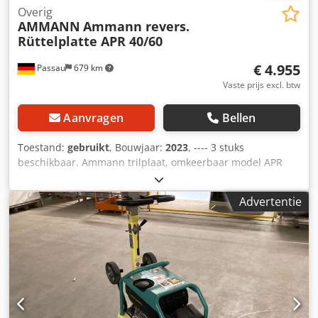
Overig
AMMANN
Ammann revers.
Rüttelplatte APR 40/60
€ 4.955
Passau
679 km
Vaste prijs excl. btw
Aanvragen
Bellen
Toestand:
gebruikt
, Bouwjaar:
2023
, ---- 3 stuks
beschikbaar. Ammann trilplaat, omkeerbaar model APR
40/60 Artikelnummer: 100563147 Bouwjaar: 2023 Ammann
trilplaat, omkeerbaar model APR 40/60 Artikelnummer:
Advertentie
100563148 Bouwjaar: 2023 Specificaties: Motor: Hatz /
diesel Gewicht machine: 284 kg Codpfozkzzbsx Am Eerf
Verdichtingsbreedte: 600 mm