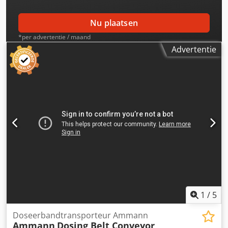
Nu plaatsen
*per advertentie / maand
Advertentie
1
/
5
Doseerbandtransporteur Ammann
Ammann
Dosing Belt Conveyor