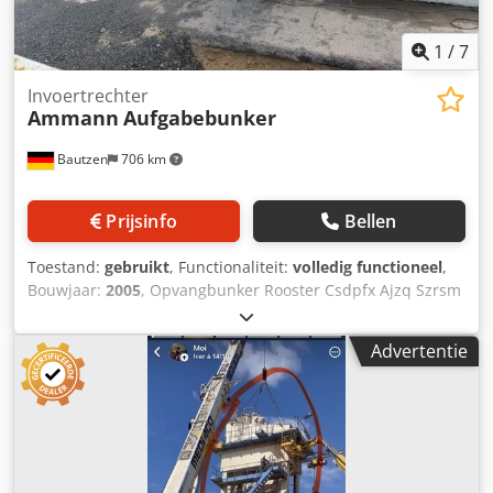
1
/
7
Invoertrechter
Ammann
Aufgabebunker
Bautzen
706 km
Prijsinfo
Bellen
Toestand:
gebruikt
, Functionaliteit:
volledig functioneel
,
Bouwjaar:
2005
, Opvangbunker Rooster Csdpfx Ajzq Szrsm
Eerf Afvoersysteem Transportband, 12 m, met
bandbreedte 650 mm.
Advertentie