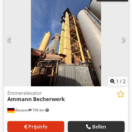
1
/
2
Emmerelevator
Ammann
Becherwerk
Bautzen
706 km
Prijsinfo
Bellen