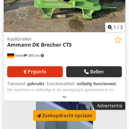
1
/
3
Kaakbreker
Ammann
DK Brecher CT5
Ilsfeld
380 km
Prijsinfo
Bellen
Toestand:
gebruikt
, Functionaliteit:
volledig functioneel
,
De machine is volledig in de werkplaats gereviseerd en
voorzien van nieuwe breekplaten en nieuwe zijwiggen.
Crodpfxey Tyaqs Am Eef
Advertentie
Zoekopdracht opslaan