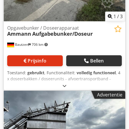
1
/
3
Opgavebunker / Doseerapparaat
Ammann
Aufgabebunker/Doseur
Bautzen
706 km
Prijsinfo
Bellen
Toestand:
gebruikt
, Functionaliteit:
volledig functioneel
, 4
x doseerbakken / doseerunits - afvoertransportband -
transportband / overdrachtsbund Crjdpfxezq S Hus Am Ejf
- elektrische installatie, indien aanwezig
Advertentie