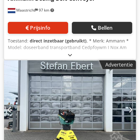
Maastricht
97 km
Prijsinfo
Bellen
Toestand:
direct inzetbaar (gebruikt)
, * Merk: Ammann *
Model: doseerband transportband Cedpfoywm I Nox Am
Eerf * Lengte A-A: 1700 mm * Bandbreedte: 650 mm *
Aandrijving: 1,5 kW tandwielkast * Op voorraad: 6 stuks.
Advertentie