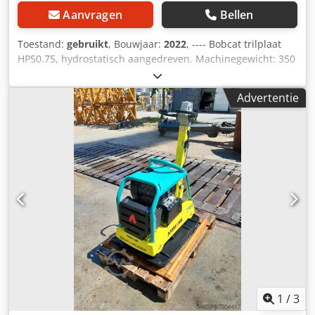
Aanvragen
Bellen
Toestand:
gebruikt
, Bouwjaar:
2022
, ---- Bobcat trilplaat
HP50.75, hydrostatisch aangedreven. Machinegewicht: 350
kg Lengte van de grondplaat: 450 mm Machinelengte: 900
mm Machinelengte met handgreep: 1.600 mm
Advertentie
Machinehoogte: 820 mm Handgreephoogte (werkpositie):
1.000 mm Handgreephoogte (transport): 1.500 mm
Machinebreedte: 450/600/750 mm Motor: Hatz Supra
1D50S Brandstof: Diesel Motorvermogen bij
omwentelingen per minuut: 7 kW bij 3200 Maximale
vibratiefrequentie: 70 Hz Maximale centrifugale kracht: 50
kN Credpozkz Tksfx Am Ejf Maximale hellingshoek: 36%
Amplitude: 1,7 mm
1
/
3