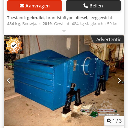
Aanvragen
Bellen
Toestand:
gebruikt
, brandstoftype:
diesel
, leeggewicht:
484 kg
, Bouwjaar:
2019
, Gewicht: 484 kg slagkracht: 59 kn
Diesel, 1 cylinder Hatz (1b40)\ Vooruit/ teruguit. Elektrisch
gestart. Breedte plaat: 60 cm Prijs per stuk: € 3.400,- ex
Advertentie
BTW Meerdere op voorraad! Cjdsxw H Hcepfx Am Esrf
1
/
3