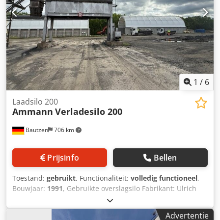
1
/
6
Laadsilo 200
Ammann
Verladesilo 200
Bautzen
706 km
Prijsinfo
Bellen
Toestand:
gebruikt
, Functionaliteit:
volledig functioneel
,
Bouwjaar:
1991
, Gebruikte overslagsilo Fabrikant: Ulrich
Totale inhoud: 200 ton - Kuipbandtransporteur - Hijslier -
Elektrische installatie Csdpfx Aszq S Ewom Eorf
Advertentie