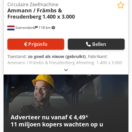
Circulaire Zeefmachine
Ammann / Främbs &
Freudenberg
1.400 x 3.000
Soerendonk
118 km
Prijsinfo
Bellen
Toestand:
zo goed als nieuw (gebruikt)
, Fabrikant:
Ammann / Främbs & Freudenberg Afmeting: 1.400 x 3.000
Inclusief: Csdpfjg Snutox Am Eorf – Aandrijving –
Aandrijfas – Veerelementen Zeefmachine is gereviseerd,
gezandstraald en gespoten.
Adverteer nu vanaf € 4,49
*
11 miljoen kopers
wachten op u