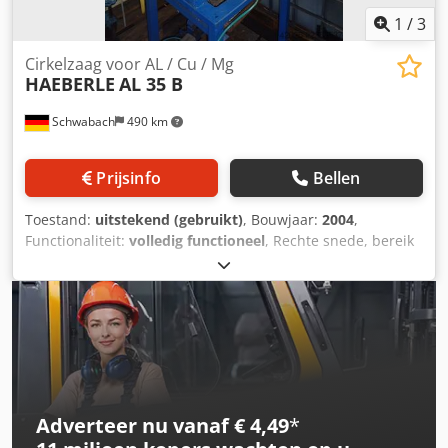
1
/
3
Cirkelzaag voor AL / Cu / Mg
HAEBERLE
AL 35 B
Schwabach
490 km
Prijsinfo
Bellen
Toestand:
uitstekend (gebruikt)
, Bouwjaar:
2004
,
Functionaliteit:
volledig functioneel
, Rechte snede, bereik
105 x 105 mm, rond = 120 mm Motor: 1,7 / 2,2 kW
Zaagbladgrootte: 350 mm Zaagbladtoerental: 1400 / 2800
tpm Pneumatische spanner. Djdpfx Ahsznc Svjqsck
Adverteer nu vanaf € 4,49
*