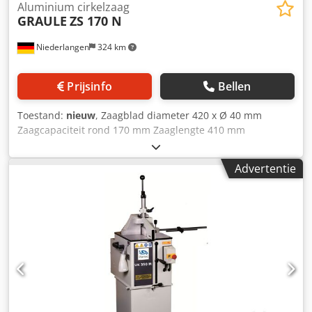
Aluminium cirkelzaag
GRAULE
ZS 170 N
Niederlangen
324 km
Prijsinfo
Bellen
Toestand:
nieuw
, Zaagblad diameter 420 x Ø 40 mm
Zaagcapaciteit rond 170 mm Zaaglengte 410 mm
Zaagbladafmetingen 420x3,2/2,4x40 mm Toerental 3500
t/min Afzuigaansluiting Ø 100 mm Totaal benodigd
Advertentie
vermogen 3,0 kW Machinegewicht ca. 120 kg Benodigde
ruimte ca. 1300 x 800 x 1600 mm - Afkort- en
verstekcirkelzagen voor afkorten * Aandrijfmotor 3,0 kW –
400 Volt - Dubbele verstekinstelling (60°/45°) met vaste
aanslag - Verdraaid zaagsnede beide zijden 45°, met vaste
aanslag - Robuuste gietijzeren constructie - Precieze
kogelbusgeleiding van de gereedschapswagen op geharde
en geslepen stalen assen - Handmatige zaagtoevoer -
Zaagblad traploos in hoogte verstelbaar - Flens voor
optionele afzuiging Zaaggegevens: - Zaaglengte bij 90° =