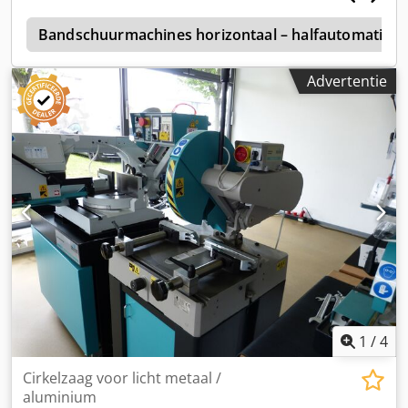
5
Bandschuurmachines horizontaal – halfautomatisch 
Advertentie
1
/
4
Cirkelzaag voor licht metaal /
aluminium