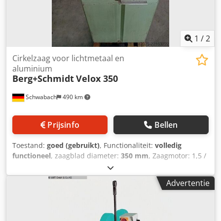
1
/
2
Cirkelzaag voor lichtmetaal en
aluminium
Berg+Schmidt
Velox 350
Schwabach
490 km
Prijsinfo
Bellen
Toestand:
goed (gebruikt)
, Functionaliteit:
volledig
functioneel
, zaagblad diameter:
350 mm
, Zaagmotor: 1,5 /
1,8 kW Zaagbladgrootte: 350 mm 2 toerentallen zaagblad:
1400 / 2800 omw/min Dcjdpfozfn E Aox Ahqsk Traploos
Advertentie
instelbare verstekhoek: ± 45°