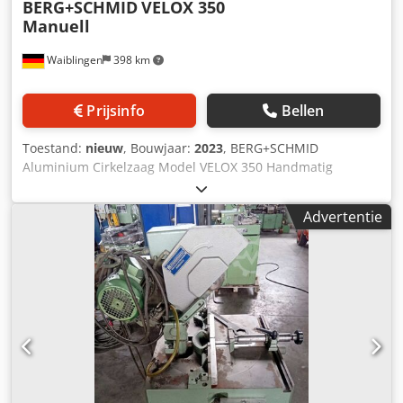
BERG+SCHMID
VELOX 350
Manuell
Waiblingen
398 km
Prijsinfo
Bellen
Toestand:
nieuw
, Bouwjaar:
2023
, BERG+SCHMID
Aluminium Cirkelzaag Model VELOX 350 Handmatig
Toerental: 1800+3.600 tpm Dcodpfx Ajr Ilktohqjk - Verstek
links + rechts 45° - Schuine snedes tot 45° (Schifter) -
Advertentie
Kogelgelagerde draaitafel - Machinevoet - Hoogste
zaagkwaliteit dankzij trillingsdemping - Zeer soepel
lopende zaagsnede - Pull-through start en hoge prestaties
- Machinevoet met spanenlade Afmetingen zaagblad:
350x32mm Verdere accessoires zoals zaagbladen,
rollenbanen, meetaanslagen, minimale hoeveelheid
smering enz. op aanvraag verkrijgbaar! Levertijd: uit
voorraad Waiblingen Beinstein