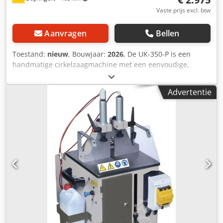
productie-/demonstratiehal te bekijken. Aarzel niet om
Vaste prijs excl. btw
contact met ons op te nemen. Plantec Maschinen GmbH
Aanvragen
Bellen
Toestand:
nieuw
, Bouwjaar:
2026
, De UK-350-P is een
handmatige cirkelzaagmachine met een eenvoudige,
veilige bediening! Deze machine maakt dubbele
versteksnedes rechts en links tot 45° mogelijk. Het verstek
Advertentie
wordt ingesteld door aan de aanslagbek te draaien. De UK-
350-P heeft een compact ontwerp met een duidelijke
bediening. De zaagsnede wordt handmatig van onderaf in
het te bewerken materiaal gemaakt. Het materiaal wordt
pneumatisch vastgeklemd. Vaste beschermkap voor het
zaaggedeelte. Kenmerken - Aluminium precisiecirkelzaag -
Tweehandige veiligheidsbediening - Verstekverstelling
links 45º / 90º / rechts-45º graden - Max. zaaghoogte 125
mm - Zaagbladaanvoer handmatig instelbaar - incl. 2
pneumatische spanklemmen (verticaal) Dcodpfxogcbuwo
Ahqek - ideaal voor profielsnedes - incl.
onderhoudseenheid met drukregelaar - Ergonomisch
ingedeeld bedieningspaneel - Verstelbare aanslagrail voor