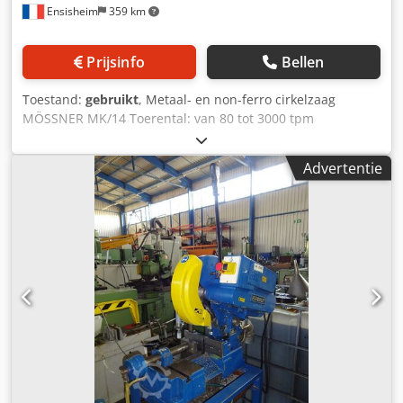
Ensisheim
359 km
Prijsinfo
Bellen
Toestand:
gebruikt
, Metaal- en non-ferro cirkelzaag
MÖSSNER MK/14 Toerental: van 80 tot 3000 tpm
Tafelafmeting: 900 x 700 mm Max. zaagblad diameter: Ø
315 mm Maximale zaaghoogte: 85 mm Motor: 2 snelheden
Advertentie
Dcedpfx Aszmxv Uehqsk Ideaal voor het zagen van
aluminium platen, brons etc. Spanning: 380 V Lengte: 1100
mm Diepte: 900 mm Totale hoogte: 1300 mm Gewicht: ca.
500 kg