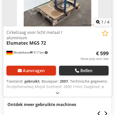
1
/
4
Cirkelzaag voor licht metaal /
aluminium
Elumatec
MGS 72
€ 599
Mindelheim
517 km
Vaste prijs excl. btw
Aanvragen
Bellen
Toestand:
gebruikt
, Bouwjaar:
2007
, Technische gegevens:
Dcodpfxerwlwvj Ahqsk Snelheid: 2800 1/min Zaagblad: ø
380 mm Motorvermogen: 3000 W Rollenbaan, ca.: 128 mm
Gewicht, ongeveer: 200 kg Afmetingen (BxDxH), ca.: 1760 x
800 x 1680 mm
Ontdek meer gebruikte machines