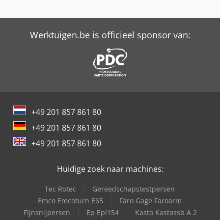
Tabe Agb-375
Trailer And Tools
Werktuigen.be is officieel sponsor van:
+49 201 857 861 80
+49 201 857 861 80
+49 201 857 861 80
Huidige zoek naar machines:
Tec Rotec
Gereedschapstestpersen
Emco Emcoturn E65
Faro Gage Faroarm
Fijnsnijpersen
Ep Epl154
Kasto Kastossb A 2