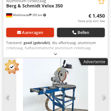
Aluminium cirkelzaag
Berg & Schmidt
Velox 350
€ 1.450
Wiefelstede
395 km
Vaste prijs excl. btw
Aanvragen
Bellen
Toestand:
goed (gebruikt)
, Alu afkortzaag, aluminium
cirkelzaag, halfautomatische aluminium cirkelzaag,
afkortzaag, glaslattenzaag, metaal afkortzaag, afkort- en
verstekzaag, aluminium-metaalcirkelzaag,
Advertentie
lichtmetaalcirkelzaag - Fabrikant: Berg & Schmidt,
aluminium-metaalcirkelzaag Velox 350 met massief
onderstel - Zaagblad: Ø 350 mm / 1400/2800 tpm -
Zaaghoogte: 100 mm - Zaagbreedte: 170 mm - Dubbel
verstek: 45° - Aandrijving: 1,3 / 1,7 kW - Dubbele
kleminrichting: pneumatisch - Afmetingen: 890/600/H1670
mm Dodpfsr A H R Tsx Ahqeck - Gewicht: 198 kg