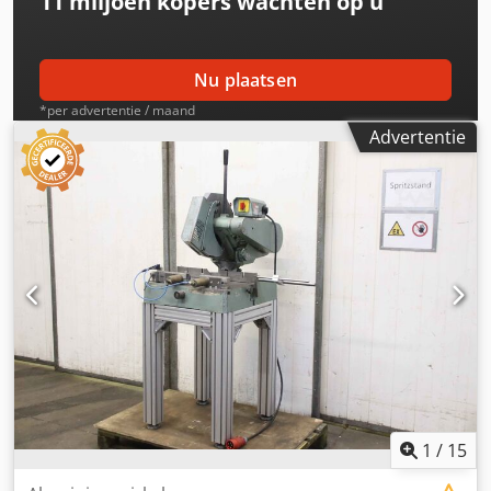
11 miljoen kopers
wachten op u
Nu plaatsen
*per advertentie / maand
Advertentie
1
/
15