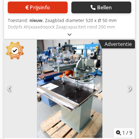
Prijsinfo
Bellen
Toestand:
nieuw
, Zaagblad diameter 520 x Ø 50 mm
Dsdpfx Ahjxaaxdoqock Zaagcapaciteit rond 200 mm
Zaaglengte 420 mm Zaaghoogte bij 45°: 140 mm
Zaagbladafmetingen 520x3,6/3,0x50 mm Toerental 2800
Advertentie
tpm Aansluiting afzuiging Ø 100 mm Totaal benodigd
vermogen 3,0 kW Machinegewicht ca. 310 kg Afmetingen L-
B-H: 1400 x 900 x 1650 mm - Afkort- en verstekcirkelzaag
voor afkortwerk - Dubbelzijdige verstekinstelling (60°/45°),
met vaste aanslagen - Schiftersnede aan beide zijden
(60°/45°), met vaste aanslagen - Stabiele gietijzeren
constructie - Precieze kogelbusgeleiding van de
gereedschapswagen op geharde en geslepen stalen assen
- Handmatige zaagvoeding - Zaagblad traploos in hoogte
verstelbaar - Aansluiting voor optionele afzuiging
Uitrusting: - 3,0 kW-motor geschikt voor aluminium
zaagwerk - Zaagblad kantelbaar via handwiel en
wormwieloverbrenging (schiftersnede) - Zaagblad
diameter 520 mm - Opnamegat zaagblad 50 mm -
1
/
9
Zaagbladtoerental 2.800 tpm - 400 Volt / 3 kW (S6/40%)