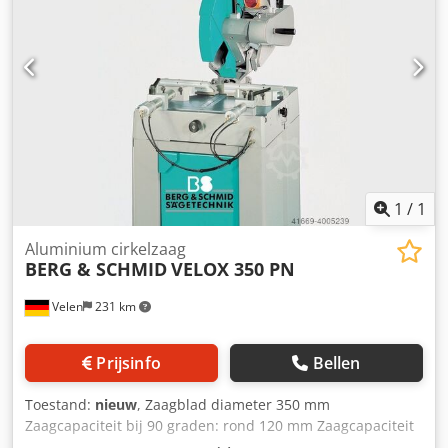
1
/
1
Aluminium cirkelzaag
BERG & SCHMID
VELOX 350 PN
Velen
231 km
Prijsinfo
Bellen
Toestand:
nieuw
, Zaagblad diameter 350 mm
Zaagcapaciteit bij 90 graden: rond 120 mm Zaagcapaciteit
bij 90 graden: vierkant 110 mm Zaagcapaciteit bij 90