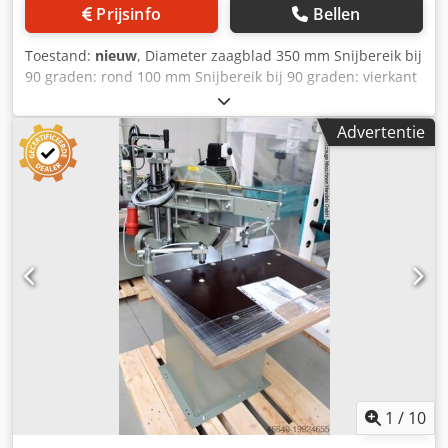
Prijsinfo
Bellen
Toestand:
nieuw
, Diameter zaagblad 350 mm Snijbereik bij
90 graden: rond 100 mm Snijbereik bij 90 graden: vierkant
100 mm Snijbereik bij 90 graden: vlak 100 x 195 mm
Snijbereik bij 45 graden: rond 100 mm Snijbereik bij 45
Advertentie
graden: vierkant 100 mm Snijbereik bij 45 graden: vierkant
100 x 135 mm Toerental zaagblad 2800 rpm Totaal
benodigd vermogen 1,5 kW Machinegewicht ca. 250 kg
Afmetingen L x B x H 0,7 x 0,7 x 1,4 m Dcodpfx
Asupxaxjhqsk LET OP: SPECIALE AANBIEDINGSPRIJS -
Verstek links/rechts 45° - Vaste vergrendelpunten voor de
belangrijkste verstekhoeken - Pneumatisch dubbel
klemsysteem - Motorveiligheidsrem - compleet met
nevelspuitapparaat en machinebasisframe
1
/
10