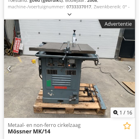
Toestand:
goed (gebruikt)
, Bouwjaar:
2008
,
machine-/voertuignummer:
0733337017
, Zwenkbereik: 0° -
45° naar links en rechts, traploos instelbaar
Vergrendelingspunten: bij 15°, 30° en 45° Zaagblad
Advertentie
diameter: 380 mm Zaagblad toerental: 2800 tpm
Dcsdozphi Nopfx Ahqek Vermogen: 3 kW Perslucht
aansluiting: 7 bar Afmetingen (l x b x h): 850 x 900 x 1450
mm Gewicht: 250 kg
1
/
16
Metaal- en non-ferro cirkelzaag
Mössner
MK/14