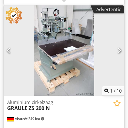
graden: plat 200x88 mm Zaagcapaciteit bij 45 graden: rond
Advertentie
115 mm Zaagcapaciteit bij 45 graden: vierkant 110 mm
Zaagcapaciteit bij 45 graden: rechthoekig 150x80 mm
Totale vermogensbehoefte 1,5/1,8 kW Machinegewicht ca.
0,22 t Afmetingen L x B x H 0,7 x 0,9 x 1,9 m LET OP:
ACTIEPRIJS!!! - Afkorten links/rechts 45° - Kop-schuine
zaagsneden tot 45° (Schifter) - Pneumatische dubbele
snelspanklem Klembakken sluiten bij het neerlaten -
Kogellager-tafel Djdpjd Iin Djfx Ahqock - Machineonderstel
- Zeer krachtig en prestatiegericht - Hoogwaardige
afwerking
1
/
10
Aluminium cirkelzaag
GRAULE
ZS 200 N
Ahaus
249 km