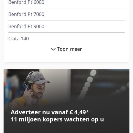
Benford Pt 6000
Benford Pt 7000
Benford Pt 9000
Ciata 140
Toon meer
Ciata 200R/5/Di
Ciata 245 S
Ciata 300/14/Di/M
Ciata 505 M
Ciata Am Pro 290
Adverteer nu vanaf € 4,49
*
Gesan Dvs 200
11 miljoen kopers
wachten op u
International 3288