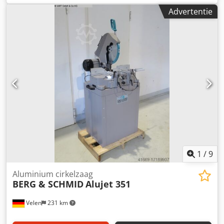
bij 45 graden: vlak 110 x 125 mm Zaagbladsnelheid 3000
Advertentie
rpm Dcjdpfsuay Dlex Ahqek Totaal benodigd vermogen
1,75 kW Machinegewicht ca. 140 kg Afmetingen L x B x H
1,0 x 0,65 x 1,5 m Aluminium verstekzaag - Verstek
links/rechts 45° - Pneumatisch dubbel klemsysteem - met
nevelsproei-inrichting - met machinebasisframe -
Rollenbaan 3m met materiaalaanslag - Machine voeten
1
/
9
Aluminium cirkelzaag
BERG & SCHMID
Alujet 351
Velen
231 km