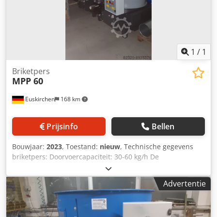
Dankzij de voorcompressor kunnen ook ook volumineuze
spanen verwerkt worden - Geen instelwerk of drukcontrole
van de druk nodig - Nieuwe tentoonstellingsmachine -
1
/
1
Briketpers
MPP 60
Euskirchen
168 km
Prijsinfo
Bellen
Bouwjaar:
2023
, Toestand:
nieuw
, Technische gegevens
briketpers: Doorvoercapaciteit: 30-60 kg/h De
briketteringscapaciteit heeft betrekking op een
bulkdichtheid van de grondstof van 200 kg/m³!
Advertentie
Motorvermogen: 5,5 kW Briket-Ø: 50 mm Gewicht: ca. 680
kg 1680 x 1100 x 1500 mm Uitrusting: - Automatische
start/stop van de briketpers via Crodpfx Askuz Tuoivjf