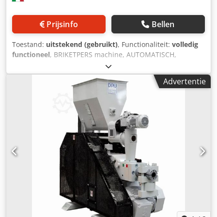
MB100 Zagen Transportbanden & accessoires
Reserveonderdelen, in overleg ⸻
Prijsinfo
Bellen
Toepassingsgebieden: Zagerijen Houtverwerkende
industrie Biomassa-installaties Brikettenproductie voor
Toestand:
uitstekend (gebruikt)
, Functionaliteit:
volledig
energie & verkoop Locatie: op aanvraag Transport:
functioneel
, BRIKETPERS machine, AUTOMATISCH,
organisatie mogelijk, in overleg Prijs: op aanvraag Losse
HYDRAULISCH model POR STANDARD gebruikte machine
verkoop of als totaalpakket mogelijk
werkconditie: Uitstekend Brikettsnijsysteem hydraulische
Advertentie
machine CE-keurmerk: Ja capaciteit per uur 60 / 90 kg/h
motor hydraulische pomp: 7,5 PK brikette diameter mm 65
max. lengte briket mm 50 / 300 spanning 380/50 Crsdpfx
Aiew E Iyijvef nettogewicht kg 800 totale afmetingen cm
195 x 110 H=cm 150