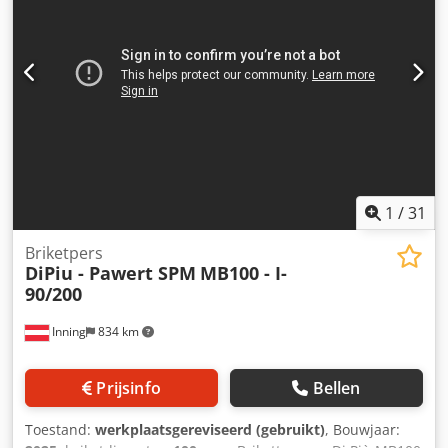
1
/
31
Briketpers
DiPiu - Pawert SPM
MB100 - I-
90/200
Inning
834 km
Prijsinfo
Bellen
Toestand:
werkplaatsgereviseerd (gebruikt)
, Bouwjaar: