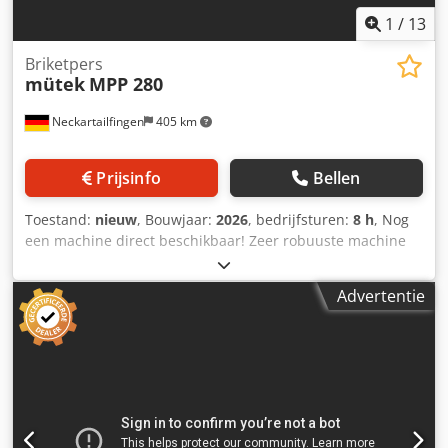
1
/
13
Briketpers
mütek
MPP 280
Neckartailfingen
405 km
Prijsinfo
Bellen
Toestand:
nieuw
, Bouwjaar:
2026
, bedrijfsturen:
8 h
, Nog
een machine direct beschikbaar! Zeer robuuste machine
met hoge perskracht – ook geschikt om, afhankelijk van het
materiaal, direct verkoopbare briketten te produceren. De
Advertentie
groot gedimensioneerde perscilinder en de 80 mm
briketdiameter maken dit mogelijk. Onze meest verkochte
briketteerpers-serie: + Bewezen, eenvoudige techniek voor
een uiterst lage storingsgevoeligheid + 25 jaar ervaring,
voortdurende doorontwikkeling en knowhow + Meerdere
duizenden machines succesvol in gebruik bij tevreden
klanten + Top prijs-kwaliteitsverhouding Meerprijs voor