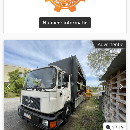
8 en 14% Korrelgrootte tussen 1 en 12 mm Technische
gegevens: - Totaal vermogen: ca. 22,0 kW - Druk op de
zuiger: 2.000 - 2.500 kg/cm² - Verticale verdichtingsschroef:
1,5 kW - Smeerolievolume: 50 liter - Afschroef naar
Nu meer informatie
verdichtingsschroef: 0,75 kW - Hoogdrukpomp: 0,55 kW
Uitrusting: 1 elektrische perskopverwarming 1 ventilator
voor afkoeling van perskop 1 V-doseercontainer voor
briketpers Zware staalconstructie Kijkvenster Incl.
Advertentie
brugbreker (aandrijving gezamenlijk met toevoerschroef)
Elektromechanische niveaumelder 1 koelleiding voor
briketten L=4,0 m Briketten geleiding door rondstaal
Compleet met steunen
1
/
19