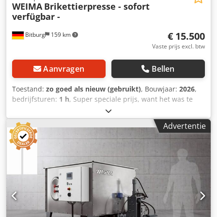
WEIMA
Brikettierpresse - sofort
verfügbar -
€ 15.500
Bitburg
159 km
Vaste prijs excl. btw
Aanvragen
Bellen
Toestand:
zo goed als nieuw (gebruikt)
, Bouwjaar:
2026
,
bedrijfsturen:
1 h
, Super speciale prijs, want het was te
zien op onze eigen tentoonstelling. Bedrijfsuren: 1 Per
direct beschikbaar - onder voorbehoud van voorafgaande
Advertentie
verkoop Indien weg - dan weg Compact ontwerp, hoge
betrouwbaarheid en een uitstekende prijs-
prestatieverhouding Uitstekende prijs-
prestatieverhouding: dat zijn de voordelen van deze
machine, die perfect is voor het briketteren van materialen
zoals hout zoals hout, piepschuim, schuim of papier.
Speciaal kenmerk: de voorverdichting met schroef, die een
hoge briketkwaliteit garandeert. hoge briketkwaliteit
garandeert. Voor een snelle en eenvoudige installatie is de