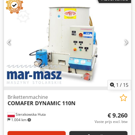
werking van de machine - motor 7,5 kW - maximale
+5°C - Het materiaal moet vrij zijn van metalen en minerale
werkdruk 150 bar - afzuigaansluiting 90 mm - diameter gat
verontreinigen zoals zand, stenen, enz. Schade aan de
voor filterzak 500 mm - maximale zakhoogte 900 mm -
persgereedschappen en/of verhoogde slijtage kunnen het
afmetingen l/b/h 1950x1400x2700 mm - gewicht 1130 kg
gevolg zijn.
Credpszhvaajfx Aivef VOORDELEN – Italiaanse productie –
mogelijkheid tot directe aansluiting van zaagselafzuiging –
gebruikte briketteermachine – technische documentatie
(DTR) – zeer goede staat Netto prijs: 29.900 PLN Netto prijs:
7.120 EUR gebaseerd op een koers van 4,2 EUR (Prijzen
kunnen veranderen bij wisselkoersschommelingen)
1
/
15
Brikettenmachine
COMAFER DYNAMIC 110N
€ 9.260
Sierakowska Huta
1.004 km
Vaste prijs excl. btw