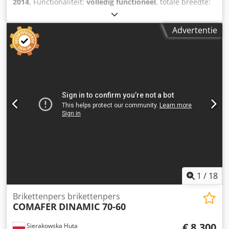
2014
, Functionaliteit:
volledig functioneel
, totale breedte:
1.350 mm
, totale hoogte:
1.500 mm
, totale lengte:
2.000
mm
, totaalgewicht:
1.350 kg
, ingangsspanning:
9 V
, olie
Advertentie
tankinhoud:
250 l
, Uitrusting:
koelunit
, Brikettenpers POR
Oscar, 9,2 kW, recent gereviseerd, nieuwe besturingskast,
direct leverbaar. Crjdpfx Aiozq Hwbjvef Capaciteit tot 175
kg/uur, brikettendiameter 70 mm. Indien gewenst kan een
nieuwe koelinstallatie (koelaggregaat) worden bijgeleverd.
Kan onder spanning worden bekeken.
1
/
18
Brikettenpers brikettenpers
COMAFER
DINAMIC 70-60
€ 8.300
Sierakowska Huta