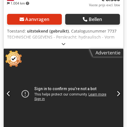
1.004 km
Vaste prijs excl. btw
Aanvragen
Bellen
Toestand:
uitstekend (gebruikt)
, Catalogusnummer 7737
TECHNISCHE GEGEVENS - Perskracht: hydraulisch - Vorm
van de briket: rond - Diameter van de briket: 70 mm -
Diameter van het reservoir: 1000 mm - Capaciteit: circa 70
Advertentie
kg/u - Automatische werking van de machine - Motor: 5,5
kW - Afmetingen (l/b/h): 1800x1150x1540 mm - Gewicht:
900 kg VOORDELEN – Italiaanse productie – Gebruikte
briketpers – DTR-documentatie Credpfxezrnvzj Aivof – Zeer
goede staat Netto prijs: 34.900 PLN Netto prijs: 8.300 EUR
afhankelijk van een koers van 4,2 EUR (Prijzen kunnen
veranderen bij hoge schommelingen)