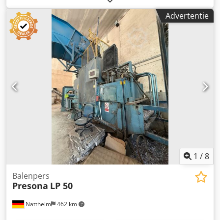
Advertentie
1
/
8
Balenpers
Presona
LP 50
Nattheim
462 km