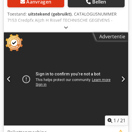
Aanvragen
Bellen
Toestand:
uitstekend (gebruikt)
, CATALOGUSNUMMER
7153 Credpfx Aijzh H Risvef TECHNISCHE GEGEVENS -
hydraulische perskracht - briketvorm: rond -
briketdiameter: 70 mm - reservoirafmetingen (h/b):
Advertentie
920x870 mm - capaciteit: ca. 110 kg/u - automatische
machinewerking - olieradiator - olievoorverwarming -
inspectieraam - motor: 7,5 kW - afmetingen (l/b/h):
1750x1300x1460 mm - gewicht: 825 kg VOORDELEN - niet
herspoten - Italiaanse productie - gebruikte briketpers -
zeer goede staat Netto prijs: 38.900 PLN Netto prijs: 9.260
EUR op basis van 4,2 EUR wisselkoers (Prijzen kunnen
variëren bij grote koersschommelingen)
1
/
21