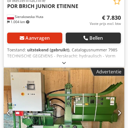
Brikettenmachine
POR
BRICH JUNIOR ETIENNE
€ 7.830
Sierakowska Huta
1.004 km
Vaste prijs excl. btw
Aanvragen
Bellen
Toestand:
uitstekend (gebruikt)
, Catalogusnummer 7985
TECHNISCHE GEGEVENS - Perskracht: hydraulisch - Vorm
van de briket: rond - Diameter briket: 50 mm Codpfx Aiozh
Iy Eevsrf - Diameter tank: 1000 mm - Capaciteit: tot 10
Advertentie
briketten/min tot ca. 90 kg/u - Automatische bediening -
Motor: 5,5 kW - Afmetingen (l/b/h): 1720x1100x1500 mm -
Gewicht: ca. 650 kg VOORDELEN – Italiaanse productie –
Gebruikte briketpers – Ongeverfd – Zeer goede staat Netto
prijs: 32.900 PLN Netto prijs: 7.830 EUR, afhankelijk van
koers 4,2 EUR (Prijzen kunnen variëren bij grotere
schommelingen)