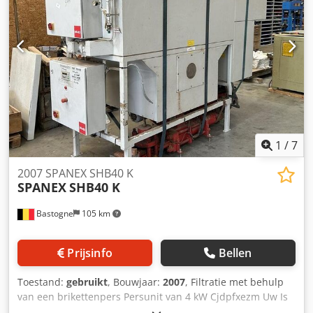
1
/
7
2007 SPANEX SHB40 K
SPANEX
SHB40 K
Bastogne
105 km
Prijsinfo
Bellen
Toestand:
gebruikt
, Bouwjaar:
2007
, Filtratie met behulp
van een brikettenpers Persunit van 4 kW Cjdpfxezm Uw Is
Aiverf Briketten: 120/45 mm 400 V