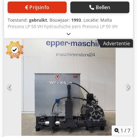
Prijsinfo
Bellen
Toestand:
gebruikt
, Bouwjaar:
1993
, Locatie: Malta
Presona LP 50 VH hydraulische pers Presona LP 50 VH
volledig automatische horizontale hydraulische balenpers
te koop aangeboden. De machine wordt geleverd met
Advertentie
hydraulische krachtunit, automatisch draadbinde-systeem,
PLC-besturing, voorpers- en hoofdperseenheden. Geschikt
voor OCC, papier, kunststoffen en industriële recyclebare
materialen. Transportsysteem niet inbegrepen. Verkoop
omvat: - Presona LP 50 VH horizontale balenpers -
Hydraulische eenheid - Hoofdperseensysteem -
Voorperseensysteem - Wrijvingskanaal - Automatisch
draadbinde-systeem - Naaldenunit - PLC-
besturingssysteem - Hydraulische powerpack - Elektrische
schakelkast - Baluitwerpsysteem Niet inbegrepen: -
Transportsysteem - Aanvoertransportbanden - Externe
laadapparatuur - Heftrucks of extra handlingapparatuur
Machineoverzicht Hoofd technische specificaties:
Specificatie | Details -----|----- Fabrikant | Presona AB
1
/
7
Model | LP 50 VH Machine type | Volautomatische