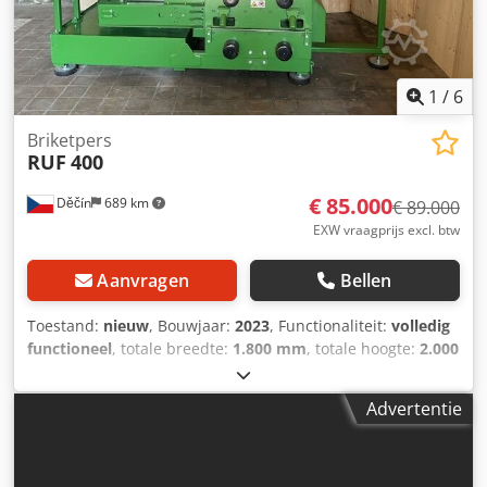
1
/
6
Briketpers
RUF
400
€ 85.000
Děčín
689 km
€ 89.000
EXW vraagprijs excl. btw
Aanvragen
Bellen
Toestand:
nieuw
, Bouwjaar:
2023
, Functionaliteit:
volledig
functioneel
, totale breedte:
1.800 mm
, totale hoogte:
2.000
mm
, totale lengte:
1.600 mm
, totaalgewicht:
3.000 kg
, Dit
is een gloednieuwe machine die direct leverbaar is.
Advertentie
Crsdpsukfvpsfx Aivjf