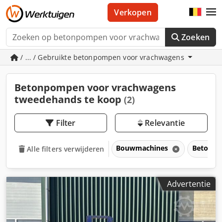
Verkopen
Zoeken
/ ... / Gebruikte betonpompen voor vrachwagens
Betonpompen voor vrachwagens
tweedehands te koop
(2)
Filter
Relevantie
Bouwmachines
Betonte
Alle filters verwijderen
Advertentie