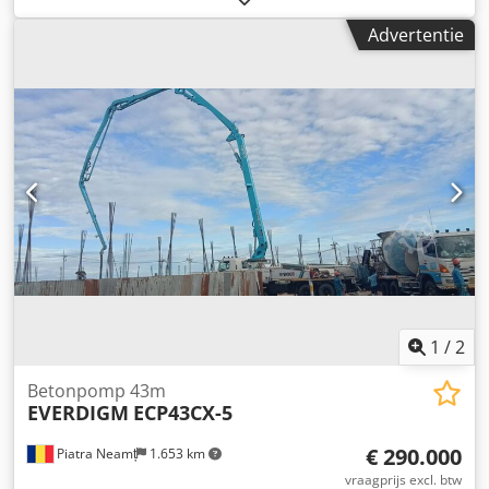
Ledig gewicht: 2.575 kg Olin betonpomp type 1575 •
Advertentie
Voorzien van afstandbediening • Afgelezen urenstand
3045 • Uitgang 60/80 cmh/cyh Chodpfx Aasy R Tx Iexja •
Max. druk 77/1100 bar/psi • Cilinderslag 178 mm •
Slagen 45 minuten • Motor 100 PK • Hoppercapaciteit
300/79 l/gal • Uitlaat 127 mm • Hydraulisch vermogen
338 / 89 l / gal • Gewicht 2575kg (excl. rupsbanden) •
Lengte 4450 mm • Breedte 1780 mm • Hoogte 2080 mm
Staat: Nieuw Bouwjaar: 2005
1
/
2
Betonpomp 43m
EVERDIGM
ECP43CX-5
€ 290.000
Piatra Neamț
1.653 km
vraagprijs excl. btw