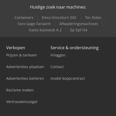
Huidige zoek naar machines:
Containers
Emco Emcoturn E65
Tec Rotec
Faro Gage Faroarm
Aftwateringsmachines
Kasto Kastossb A 2
Ep Epl154
Verkopen
Service & ondersteuning
Prijzen & tarieven
Inloggen
Advertenties plaatsen
Contact
Advertenties beheren
model koopcontract
Reclame maken
Vertrouwenszegel