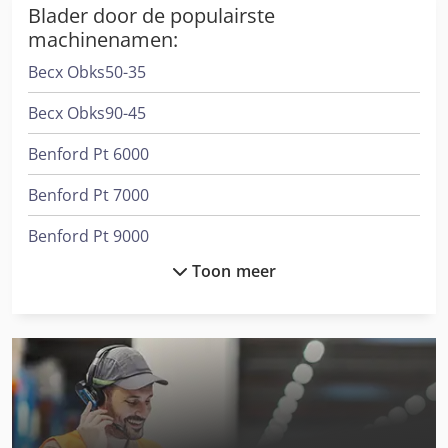
Blader door de populairste
machinenamen:
Becx Obks50-35
Becx Obks90-45
Benford Pt 6000
Benford Pt 7000
Benford Pt 9000
Toon meer
Bens 250
Bimak 18 Ca
Dra
Gesan Dvs 200
International 3688