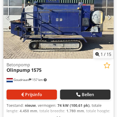
1
/
15
Betonpomp
Olinpump
1575
Goudriaan
157 km
Prijsinfo
Bellen
Toestand:
nieuw
, vermogen:
74 kW (100,61 pk)
, totale
lengte:
4.450 mm
, totale breedte:
1.780 mm
, totale hoogte:
2.080 mm
, Bouwjaar:
2005
, Toepassingsmateriaal: Beton