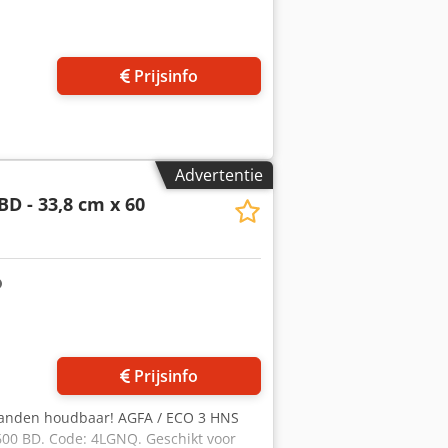
Prijsinfo
Advertentie
BD - 33,8 cm x 60
 foto's aan
Prijsinfo
aanden houdbaar! AGFA / ECO 3 HNS
 600 BD. Code: 4LGNQ. Geschikt voor