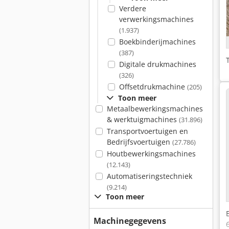
Verdere
verwerkingsmachines
(1.937)
Boekbinderijmachines
(387)
Digitale drukmachines
(326)
Offsetdrukmachine
(205)
Toon meer
Metaalbewerkingsmachines
& werktuigmachines
(31.896)
Transportvoertuigen en
Bedrijfsvoertuigen
(27.786)
Houtbewerkingsmachines
(12.143)
Automatiseringstechniek
(9.214)
Toon meer
Machinegegevens