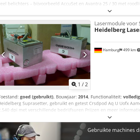
veel belichters – bijvoorbeeld AccuSet en Avantra 25 / 30 met roodl
Rlbfsx Aamorf
Lasermodule voor 
Heidelberg
Lase
Hamburg
499 km
1
/
2
Toestand:
goed (gebruikt)
, Bouwjaar:
2014
, Functionaliteit:
volledi
Heidelberg Suprasetter, gebruikt en getest Crsdpod Aq U Uofx Aamo
2.540 dpi met verschillende bedrijfsuren Prijzen en meer informati
Gebruikte machines d