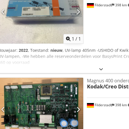
Filderstadt
398 km
Vraag meer
1
/
1
Bouwjaar:
2022
, Toestand:
nieuw
, UV-lamp 405nm -USHIDO of Kwik 
UV-lampen, -We hebben alle reserveonderdelen voor BasysPrint Cro
860 op voorraad
Magnus 400 onder
Kodak/Creo
Dist
Filderstadt
398 km