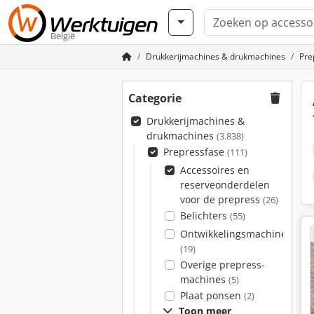
België
Drukkerijmachines & drukmachines
Pre
Categorie
Drukkerijmachines &
drukmachines
(3.838)
Prepressfase
(111)
Accessoires en
reserveonderdelen
voor de prepress
(26)
Belichters
(55)
Ontwikkelingsmachines
(19)
Overige prepress-
machines
(5)
Plaat ponsen
(2)
Toon meer