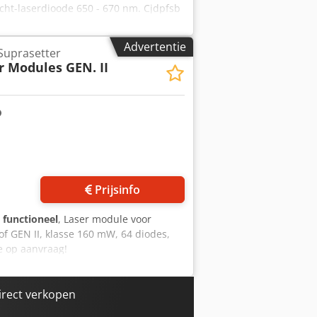
icht-laserdioode 650 - 670 nm. Cjdpfsb
Advertentie
Suprasetter
r Modules GEN. II
Vraag meer foto's aan
Prijsinfo
g functioneel
, Laser module voor
f GEN II, klasse 160 mW, 64 diodes,
e op aanvraag!
irect verkopen