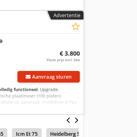
Advertentie
€ 3.800
Vaste prijs excl. btw
Vraag meer foto's aan
Aanvraag sturen
olledig functioneel
, Upgrade,
sche plaatinvoer (100 platen)
allatie op aanvraag. Credpfjym A Txjx
65
Icm Et 75
Heidelberg Suprasetter A52