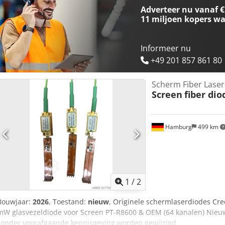
Adverteer nu vanaf €
11 miljoen kopers
wa
Informeer nu
+49 201 857 861 80
Scherm Fiber Lase
Screen
fiber di
Hamburg
499 km
1
/
2
Bouwjaar:
2026
, Toestand:
nieuw
, Originele schermlaserdiodes C
mW glasvezeldiode voor Screen PT-R8600 & OEM (64 kanalen) Nieu
zonder voorafgaande kennisgeving worden gewijzigd