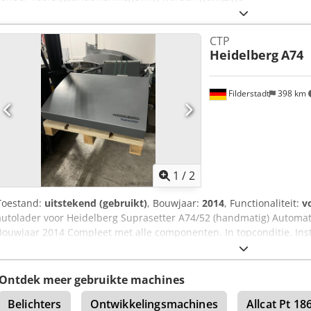
CTP
Heidelberg
A74
Filderstadt
398 km
1
/
2
Toestand:
uitstekend (gebruikt)
, Bouwjaar:
2014
, Functionaliteit:
v
autolader voor Heidelberg Suprasetter A74/52 (handmatig) Automati
Bouwjaar 2014 Compleet met alle componenten. In topconditie. Inst
Aamef
Ontdek meer gebruikte machines
Belichters
Ontwikkelingsmachines
Allcat Pt 18