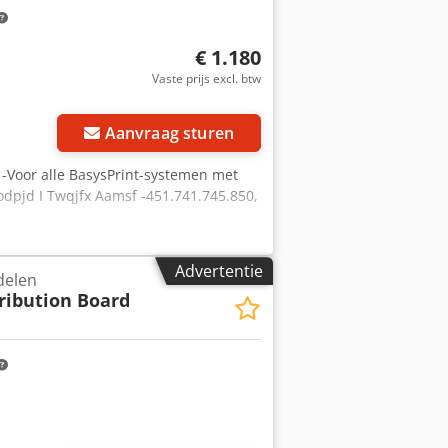
€ 1.180
Vaste prijs excl. btw
 foto's aan
Aanvraag sturen
-Voor alle BasysPrint-systemen met
dpjd I Twqjfx Aamsf -451.741.745.850,
Advertentie
delen
ribution Board