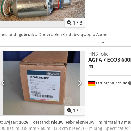
1
/
8
Toestand:
gebruikt
, Onderdelen Crjdebwlqwepfx Aamef
HNS-folie
AGFA / ECO3
600
m
Ditzingen
376 km
Vraag meer
1
/
1
Bouwjaar:
2026
, Toestand:
nieuw
, Fabrieksnieuw – minimaal 18 m
600BD film 338 mm x 60 m. 33,8 cm breed, 60 m lang. Specificatie: