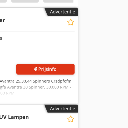
Advertentie
er
Prijsinfo
 Avantra 25,30,44 Spinners Crsdpfofm
gfa Avantra 30 Spinner, 30.000 RPM -
.500 RPM
Advertentie
UV Lampen