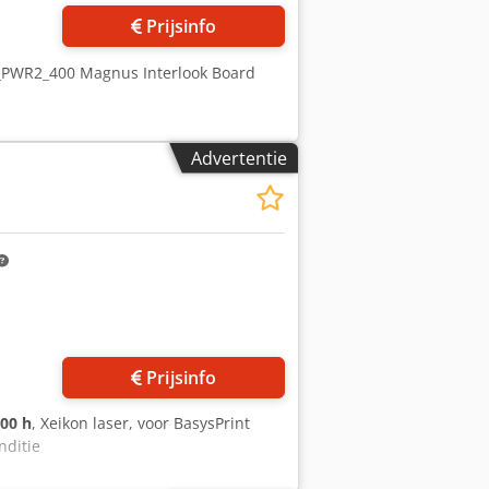
Prijsinfo
_PWR2_400 Magnus Interlook Board
Advertentie
Prijsinfo
200 h
, Xeikon laser, voor BasysPrint
nditie