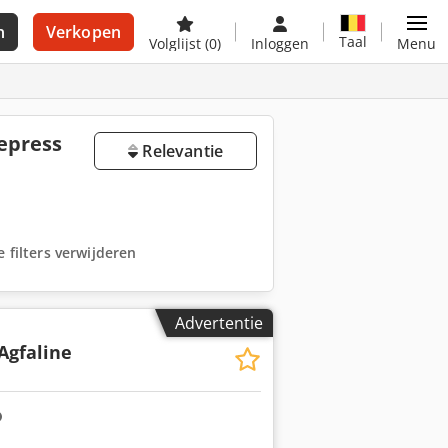
n
Verkopen
Taal
Volglijst
(0)
Inloggen
Menu
epress
Relevantie
e filters verwijderen
Advertentie
 Agfaline