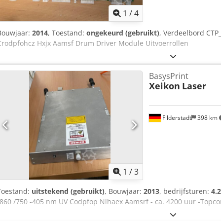
1
/
4
Bouwjaar:
2014
, Toestand:
ongekeurd (gebruikt)
, Verdeelbord CTP
Crodpfohcz Hxjx Aamsf Drum Driver Module Uitvoerrollen
BasysPrint
Xeikon
Laser
Filderstadt
398 km
1
/
3
Toestand:
uitstekend (gebruikt)
, Bouwjaar:
2013
, bedrijfsturen:
4.
-860 /750 -405 nm UV Codpfop Nihaex Aamsrf - ca. 4200 uur -Topco