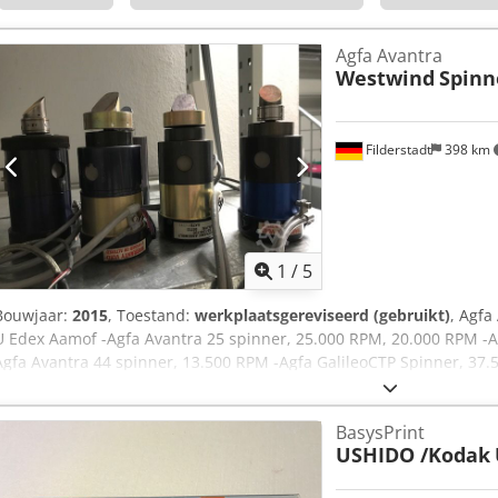
Agfa Avantra
Westwind
Spinn
Filderstadt
398 km
1
/
5
Bouwjaar:
2015
, Toestand:
werkplaatsgereviseerd (gebruikt)
, Agfa
U Edex Aamof -Agfa Avantra 25 spinner, 25.000 RPM, 20.000 RPM -A
Agfa Avantra 44 spinner, 13.500 RPM -Agfa GalileoCTP Spinner, 37
BasysPrint
USHIDO /Kodak