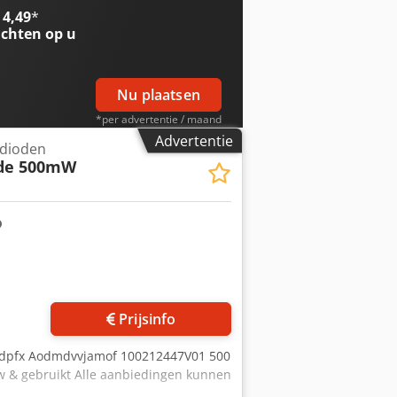
 4,49
*
chten op u
Nu plaatsen
*per advertentie / maand
Advertentie
rdioden
ode 500mW
Vraag meer foto's aan
Prijsinfo
redpfx Aodmdvvjamof 100212447V01 500
w & gebruikt Alle aanbiedingen kunnen