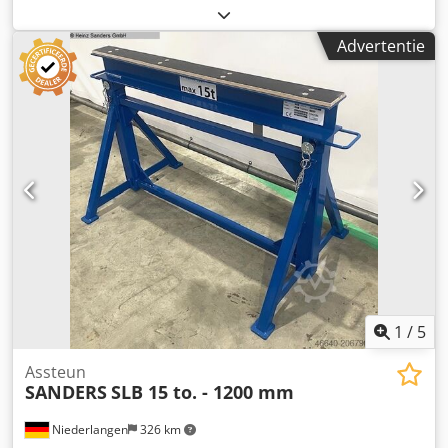
ontwerp van het onderstel is er van alle kanten goede
toegankelijkheid tot de elementen - Groot verstelbereik van
Advertentie
het draagvlak door het uittrekken van de ruitvormige
steunen - Gereedschappen en kleine onderdelen zijn altijd
direct bij de hand op het aflegplateau van de montagem
tafels - Liggerbalken naar keuze voorzien van rubber,
borstels, glijstrips of vilt - Bij gebruik van
apparatenhouders geen kabelwirwar: de machines zijn
altijd direct bij de werkplek beschikbaar Uitrusting: -
Werkblad bekleed met profielrubber Dodpfjyx Hpcsx
Ahkokr - Aan de randen ruitvormig geplaatste steunen
voor het neerleggen van profielen in lengterichting - In
hoogte verstelbaar 900 – 1.100 mm
1
/
5
Assteun
SANDERS
SLB 15 to. - 1200 mm
Niederlangen
326 km