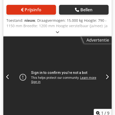
Prijsinfo
Bellen
Toestand:
nieuw
, Draagvermogen: 15.000 kg Hoogte: 790 -
1150 mm Breedte: 1200 mm Hoogte verstelbaar (ja/nee): ja
Hoogteverstelling: 790 - 1150 mm Oppervlak: 120 x 1200
mm Onderstelbok, montagebok, stalen bok, laswerktafel,
Advertentie
montagetafel, stalen bok, werkbok Dkedpfx Ahex Ddaaekjr
- Onze onderstelbokken kenmerken zich door hun stabiele
constructie, hoge belastingsstabiliteit en onverwoestbare
levensduur. - Bokopzet van antislip multiplex -
Poedergecoat in RAL 5010 gentiaanblauw - CE-markering -
Transport op aanvraag
1
/
9