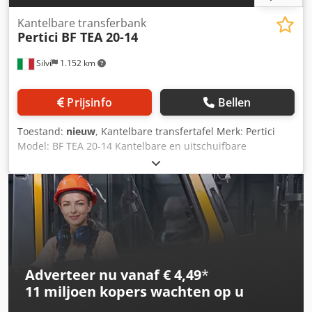
Kantelbare transferbank
Pertici
BF TEA 20-14
Silvi
1.152 km
Prijsinfo
Bellen
Toestand:
nieuw
, Kantelbare transfertafel Merk: Pertici
Model: BF TEA 20-14 Kantelbare en uitschuifbare
montagetafel voor de productie van vleugels en kozijnen.
Uitgerust met een pneumatisch wegklapbare rollenbaan.
Werkblad met profielen voorzien van krasbestendige
afdichting. Afmetingen: Minimale breedte: 2.000 mm
Maximale breedte: 3.900 mm Dkodpfxey A Imde Ahkjr
Minimale diepte: 1.374 mm Maximale diepte: 2.400 mm
Werkhoogte: 932 mm
Adverteer nu vanaf € 4,49
*
11 miljoen kopers
wachten op u