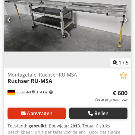
1
/
5
Montagetafel Ruchser RU-MSA
Ruchser
RU-MSA
€ 600
Gütersloh
314 km
Vaste prijs excl. btw
Aanvragen
Bellen
Toestand:
gebruikt
, Bouwjaar:
2013
, Totaal 6 stuks
beschikbaar, prijs per tafel Voordelen: - Door het slanke