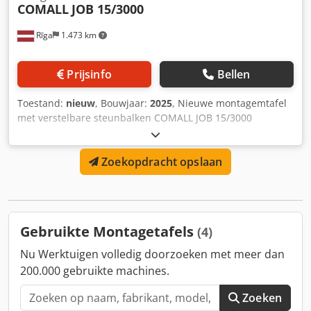
COMALL
JOB 15/3000
Rīga
1.473 km
Prijsinfo
Bellen
Toestand:
nieuw
, Bouwjaar:
2025
, Nieuwe montagemtafel
met verstelbare steunbalken COMALL JOB 15/3000
Technische specificaties: - Contactoppervlakken van
halfstijf grijs PVC - Draagvermogen: 180 kg Dkodpjgiud Rofx
Zoekopdracht opslaan
Ahksr - Vier in lengte verschuifbare steunbalken,
klemsysteem via handgreep - Pneumatisch systeem met
twee pneumatische aansluitingen - Bevestigingsdozen, 6
stuks - Uittrekbare steun met twee in de lengte
verschuifbare balken
Gebruikte Montagetafels
(4)
Nu Werktuigen volledig doorzoeken met meer dan
200.000 gebruikte machines.
Zoeken