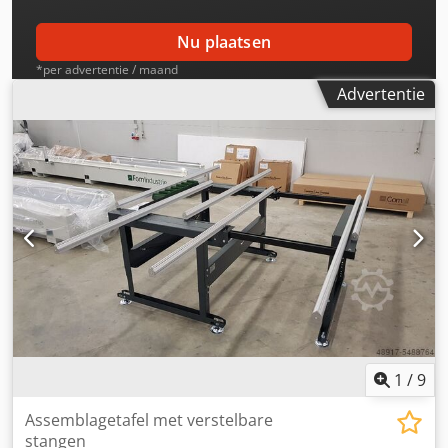
Nu plaatsen
*per advertentie / maand
Advertentie
1
/
9
Assemblagetafel met verstelbare
stangen