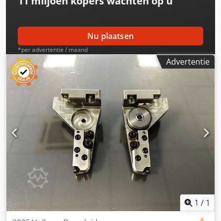
11 miljoen kopers
wachten op u
Nu plaatsen
*per advertentie / maand
Advertentie
1
/
1