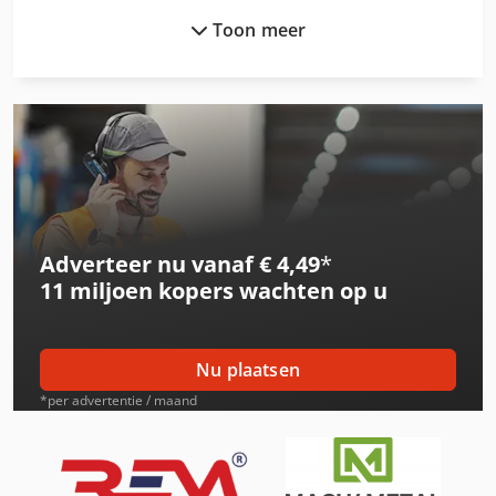
Toon meer
International 3288
International 3688
International 433
International 453
International 533
Adverteer nu vanaf € 4,49
*
International 553
11 miljoen kopers
wachten op u
International 554
International 644
Nu plaatsen
International 654
*per advertentie / maand
International 834
International 844