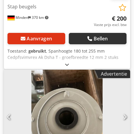
Stap beugels
€ 200
Minden
370 km
Vaste prijs excl. btw
Aanvragen
Bellen
Toestand:
gebruikt
, Spanhoogte 180 tot 255 mm
Cedpfsvimvrex Ak Dsha T - groefbreedte 12 mm 2 stuks
complete prijs Gewicht ca. 4,5 kg
Advertentie