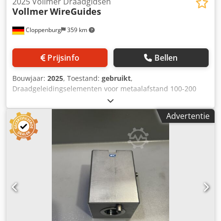
2025 Vollmer Draadgidsen
Vollmer
WireGuides
Cloppenburg
359 km
Prijsinfo
Bellen
Bouwjaar:
2025
, Toestand:
gebruikt
,
Draadgeleidingselementen voor metaalafstand 100-200
mm, 15 mm langer Codpfswl Agqox Ak Deha Bij gebruik
van deze draadgeleidingselementen wordt de diameter
Advertentie
van de te bewerken werkstukken verkleind. Geschikt voor
Vollmer-machinetypen: QWD 76 P / QWD 750 / QWD 760 /
QWD 750 H / QWD 760 H / VPulse 500