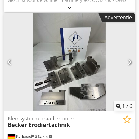
Geschikt voor de Vollmer machinetypes: QWD 750 / QWD
760 / QWD 750 H / QWD 760 H / VPulse 500 en alle series
uit de QXD-serie (200/250/400) Cedpowl Alaofx Ak Dsha
Advertentie
1
/
6
Klemsysteem draad erodeert
Becker Erodiertechnik
Karlsbad
342 km