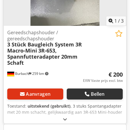
1
/
3
Gereedschapshouder /
gereedschapshouder
3 Stück Baugleich System 3R
Macro-Mini
3R-653,
Spannfutteradapter 20mm
Schaft
€ 200
Burbach
259 km
EXW Vaste prijs excl. btw
Aanvragen
Bellen
Toestand:
uitstekend (gebruikt)
, 3 stuks Spantangadapter
met 20 mm schacht, gelijkwaardig aan 3R-653 Mini-houder
spantangadapter 3R-653 voor 20 mm schachten Inclusief
trekstang Gelijkwaardig aan: Handmatige