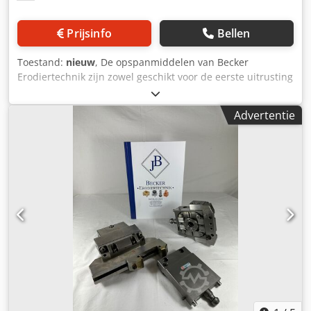
Prijsinfo
Bellen
Toestand:
nieuw
, De opspanmiddelen van Becker
Erodiertechnik zijn zowel geschikt voor de eerste uitrusting
van uw EDM-machine als voor de uitbreiding van
bestaande apparatuur. Ronde onderdelen, kleine pennen
Advertentie
of ponsjes kunnen net als grotere platen snel en
nauwkeurig worden opgespannen. Vanaf de vaste houder
met bankschroef of spanbalk inclusief pendelfunctie
vervaardigen wij alles zelf op de locatie Karlsbad.
Aanpassingen aan andere interfaces of systemen zijn
mogelijk. Cedpfxslk Hvre Ak Deha Wij vervaardigen onze
producten uit roestvrij staal en harden ze. Aarzel niet om
contact met ons op te nemen als u vragen heeft of
technische hulp nodig heeft.