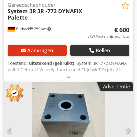
Gereedschaphouder
System 3R
3R -772 DYNAFIX
Palette
€ 600
Burbach
259 km
EXW Vaste prijs excl. btw
Aanvragen
Bellen
Toestand:
uitstekend (gebruikt)
, System 3R -772 DYNAFIX
pallet Gebruikt Volledig functioneel Chjdsyk T Rcjpfx Ak
Dsa
Advertentie