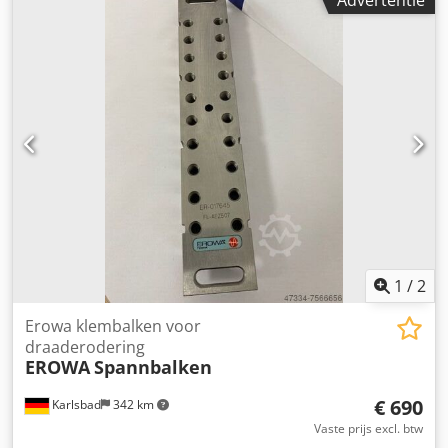
Advertentie
Chjdpfx Akeyk Ulus Dsa Hirschmann H83.20
1
/
2
Erowa klembalken voor
draaderodering
EROWA
Spannbalken
€ 690
Karlsbad
342 km
Vaste prijs excl. btw