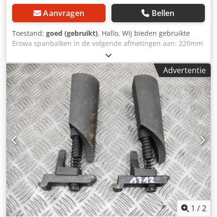
Aanvragen
Bellen
Toestand:
goed (gebruikt)
, Hallo, Wij bieden gebruikte
Erowa spanbalken in de volgende afmetingen aan: 220mm
- ER-017645 Chedpfxoih Smao Ak Dea 300mm - ER-017646
380mm - ER-017647 460mm - ER-017648 Andere
Advertentie
afmetingen zijn ook mogelijk. Levering mogelijk tegen
meerprijs. Aarzel niet om contact met ons op te nemen als
je vragen hebt.
1
/
2