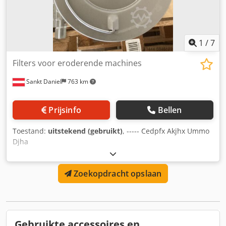
1
/
7
Filters voor eroderende machines
Sankt Daniel
763 km
Prijsinfo
Bellen
Toestand:
uitstekend (gebruikt)
, ----- Cedpfx Akjhx Ummo
Djha
Zoekopdracht opslaan
Gebruikte accessoires en