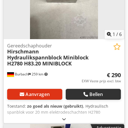
1
/
6
Gereedschaphouder
Hirschmann
Hydraulikspannblock
Miniblock
H2780 H83.20 MINIBLOCK
€ 290
Burbach
259 km
EXW Vaste prijs excl. btw
Aanvragen
Bellen
Toestand:
zo goed als nieuw (gebruikt)
, Hydraulisch
spanblok voor 20 mm elektrodeschachten H2780
gereedschapspanner Hirschmann Zo goed als nieuw, in
zeer goede staat Bouwgelijk aan: 3R-321.46 Miniblock