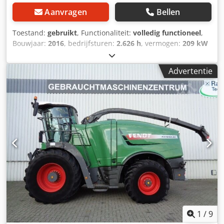
Aanvragen
Bellen
Toestand:
gebruikt
, Functionaliteit:
volledig functioneel
,
Bouwjaar:
2016
, bedrijfsturen:
2.626 h
, vermogen:
209 kW
(284,16 pk)
, totale lengte:
5.274 mm
, leeggewicht:
9.450
kg
, draagvermogen:
4.770 kg
, bouwbreedte:
2.620 mm
,
Advertentie
Tractor Csdpfx Ajumvh Ieclerf Snelheidsklasse: 50
Technische staat: zeer goed Batterijconditie: zeer goed
1
/
9