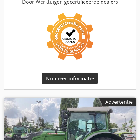
infotainmentpakket, geleiding RTK NovAtel TI, Headland
Door Werktuigen gecertificeerde dealers
Contour Assistant / agronomie-basis. Crsdott I Nyjpfx Aclsf
Nu meer informatie
Advertentie