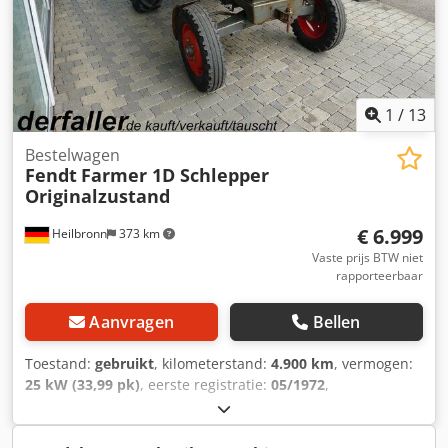
onder: De uitrusting is bepaald met behulp van een VIN-
opvraag; technisch gezien kunnen hier fouten optreden.
De informatie op internet is een niet-bindende
beschrijving. Dit zijn geen gegarandeerde eigenschappen.
De verkoper is niet aansprakelijk voor type- en
1
/
13
dataoverdracingsfouten / wijzigingen / invoerfouten.
Fouten / tussentijdse verkoop voorbehouden.
Bestelwagen
Fendt
Farmer 1D Schlepper
Originalzustand
€ 6.999
Heilbronn
373 km
Vaste prijs BTW niet
rapporteerbaar
Aanvragen
Bellen
Toestand:
gebruikt
, kilometerstand:
4.900 km
, vermogen:
25 kW (33,99 pk)
, eerste registratie:
05/1972
,
brandstoftype:
diesel
, totaalgewicht:
2.400 kg
, kleur:
groen
, soort overbrenging:
mechanisch
, ophanging:
overig
, aantal zitplaatsen:
3
, bedrijfsturen:
4.900 h
,