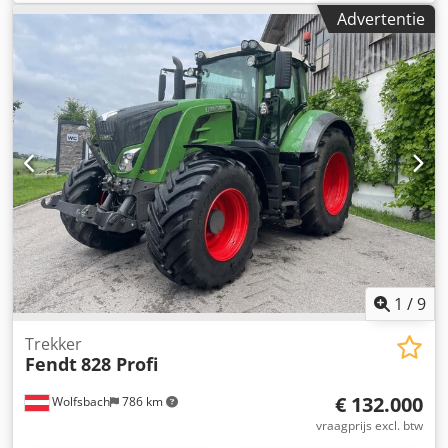
(212,10 pk)
, leeggewicht:
7.900 kg
, totale lengte:
4.453
Advertentie
mm
, bouwbreedte:
2.505 mm
, Tractor Snelheidsklasse: 50
Technische staat: zeer goed Crodpfx Acjzc Dbioljf
Batterijconditie: zeer goed
1
/
9
Trekker
Fendt
828 Profi
€ 132.000
Wolfsbach
786 km
vraagprijs excl. btw