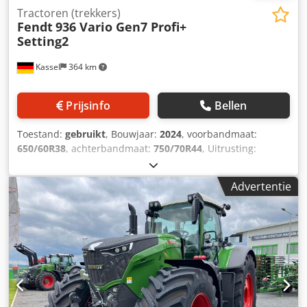
Tractoren (trekkers)
Fendt
936 Vario Gen7 Profi+
Setting2
Kassel
364 km
Prijsinfo
Bellen
Toestand:
gebruikt
, Bouwjaar:
2024
, voorbandmaat:
650/60R38
, achterbandmaat:
750/70R44
, Uitrusting:
luchtdrukrem
, Section control, belastingsgewicht
achterwielen 2x 650 kg, omkeerbare ventilator, koelbox /
Advertentie
infotainmentpakket, Contour Assistant, geleidingssysteem
basispakket, RTK Novatel TI / Headland agronomie
basispakket, telemetrie basispakket / Csdpfxett I Nvo Acljrf