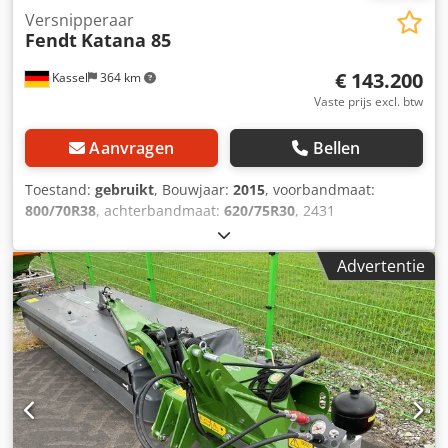
Versnipperaar
Fendt
Katana 85
€ 143.200
Kassel
364 km
Vaste prijs excl. btw
Aanvragen
Bellen
Toestand:
gebruikt
, Bouwjaar:
2015
, voorbandmaat:
800/70R38
, achterbandmaat:
620/75R30
, 2431
versnipperingsuren, 850 pk, 40 km/u Crjdpor T Aq Isfx
Aclof
Advertentie