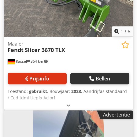
1
/
6
Maaier
Fendt
Slicer 3670 TLX
Kassel
364 km
Prijsinfo
Bellen
Toestand:
gebruikt
, Bouwjaar:
2023
, Aandrijfas standaard
/ Cedjtdmi Uepfx Aclorf
Advertentie