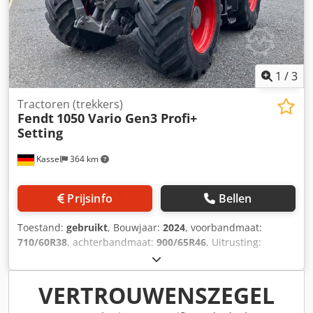
1
/
3
Tractoren (trekkers)
Fendt
1050 Vario Gen3 Profi+
Setting
Kassel
364 km
Prijsinfo
Bellen
Toestand:
gebruikt
, Bouwjaar:
2024
, voorbandmaat:
710/60R38
, achterbandmaat:
900/65R46
, Uitrusting:
luchtdrukrem
, Section Control, belastingsgewicht
achterwielen 2x 1.000 kg, Fendt Stability / Control,
bandendrukregelsysteem Fendt VarioGrip,
VERTROUWENSZEGEL
omkeerventilator, koelbox, motorkapcamera /