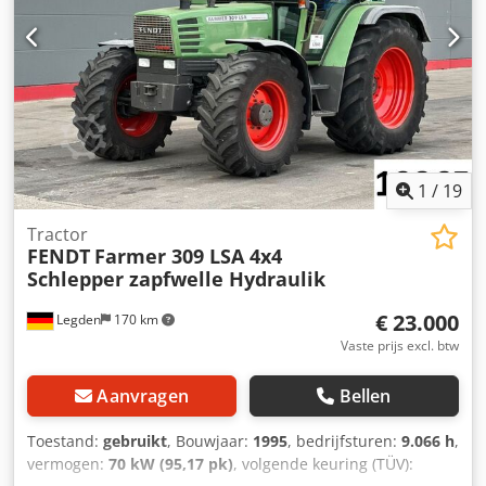
1
/
19
Tractor
FENDT
Farmer 309 LSA 4x4
Schlepper zapfwelle Hydraulik
€ 23.000
Legden
170 km
Vaste prijs excl. btw
Aanvragen
Bellen
Toestand:
gebruikt
, Bouwjaar:
1995
, bedrijfsturen:
9.066 h
,
vermogen:
70 kW (95,17 pk)
, volgende keuring (TÜV):