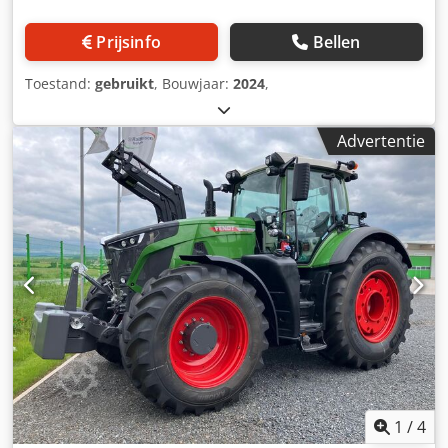
Prijsinfo
Bellen
Toestand:
gebruikt
, Bouwjaar:
2024
,
Advertentie
1
/
4