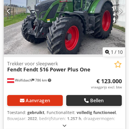
1
/
10
Trekker voor sleepwerk
Fendt
Fendt 516 Power Plus One
€ 123.000
Wolfsbach
786 km
vraagprijs excl. btw
Aanvragen
Bellen
Toestand:
gebruikt
, Functionaliteit:
volledig functioneel
,
Bouwjaar:
2022
, bedrijfsturen:
1.257 h
, draagvermogen:
5.600 kg
, bouwhoogte:
2.965 mm
, vermogen:
156 kW