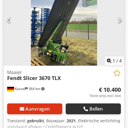
1
/
4
Maaier
Fendt
Slicer 3670 TLX
€ 10.400
Kassel
364 km
Vaste prijs excl. btw
Aanvragen
Bellen
Toestand:
gebruikt
, Bouwjaar:
2021
, Elektrische verlichting
standaard aftakas / Cedpfjtgpgrjx Acljrf