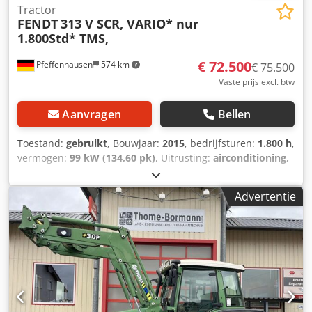
Tractor
FENDT
313 V SCR, VARIO* nur
1.800Std* TMS,
€ 72.500
Pfeffenhausen
574 km
€ 75.500
Vaste prijs excl. btw
Aanvragen
Bellen
Toestand:
gebruikt
, Bouwjaar:
2015
, bedrijfsturen:
1.800 h
,
vermogen:
99 kW (134,60 pk)
, Uitrusting:
airconditioning,
cabine, vierwielaandrijving
, BTW (omzetbelasting) kan
worden afgetrokken: Netto verkoopprijs: € 72.500,- Goed
Advertentie
onderhouden Fendt 313 Vario / SCR met originele 1.800
bedrijfsuren Zeer goede staat 1800 uur 1e eigenaar 19%
BTW kan worden afgetrokken Bij vragen: Christian Hirsch
Probeer het vaker, want we zijn vaak in gesprek met een
klant. * Vario bediening * Multifunctionele joystick met
cruise control, toerentallager, automatische functies,
bediening van de hydrauliek * Varioterminal 7-A met
knopbediening * Variotronic voorschakelsysteem * Vario