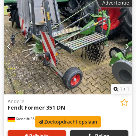
Advertentie
1
/
1
Andere
Fendt
Former 351 DN
Kassel
364 km
Zoekopdracht opslaan