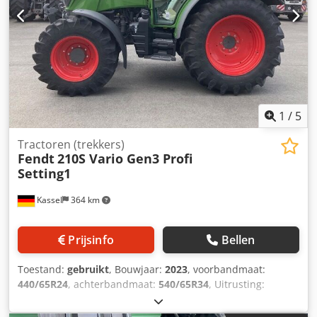
1
/
5
Tractoren (trekkers)
Fendt
210S Vario Gen3 Profi
Setting1
Kassel
364 km
Prijsinfo
Bellen
Toestand:
gebruikt
, Bouwjaar:
2023
, voorbandmaat:
440/65R24
, achterbandmaat:
540/65R34
, Uitrusting:
luchtdrukrem
,