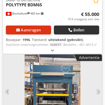
POLYTYPE
BDM65
€ 55.000
Bischofszell
483 km
FCA vraagprijs excl. btw
Aanvragen
Bellen
Bouwjaar:
1996
, Toestand:
uitstekend (gebruikt)
,
machine-/voertuignummer:
560037
, Bestelnr.: 451.4013 //
Nr. 2620 Kleuren: 6 // Capaciteit: tot 36.000 kopjes per uur
Uitrusting / verdere details: Bestaat uit: - Stapeleenheid -
Advertentie
Drukmachine - Bekergeleiders - Herstapeleenheid Max.
Diameter rand beker: 130 mm Min. diameter bekerrand:
55 mm Dodehbvrnopfx Aiyeck Productiesnelheid
afhankelijk van bekergrootte, kwaliteit en grondstoffen met
UV-droging: tot 24.000 Be/h (zonder positionering) Met
positionering 12.000 - 15.000 Be/h afhankelijk van beker,
formaat en klep. Elektrisch aangesloten vermogen met
drogen: ca. 26 kVA Elektrische aansluiting: 3 x 400 V, 50 Hz
Luchtaansluiting / verbruik: 6 bar / ca. 50 m3/h Gewicht:
ca. 7.800 kg Deze machine heeft geen positionering.