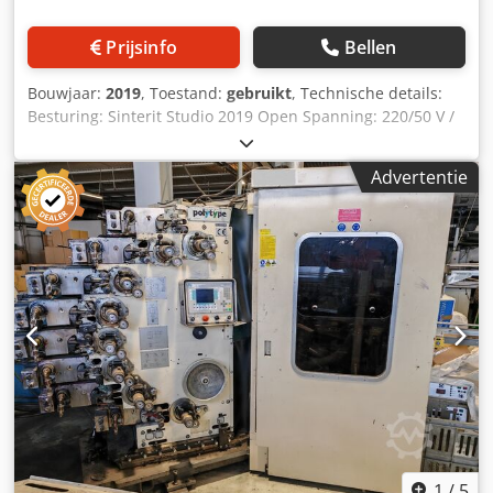
Prijsinfo
Bellen
Bouwjaar:
2019
, Toestand:
gebruikt
, Technische details:
Besturing: Sinterit Studio 2019 Open Spanning: 220/50 V /
Hz Totale vermogensbehoefte: 1,0 (max. 1,8) kW
Machinegewicht ca.: 90 kg Afmetingen: 690 x 510 x 900 mm
Advertentie
3D-printer Dcedpfju N Auuex Aiyok SLS-lasersysteem IR-
laserdiode 5 (W) Max. diagonale afdrukafstand: 316mm
Flexa/TPE - hoge precisie, max. bouwvolume 110 x150 x
250mm PA - hoge precisie, max. bouwvolume 90 x130 x
230mm X/Y-nauwkeurigheid: 0,05mm
Tafelgrootte/werkruimte: 150 x 200 x 260mm Ingebouwde
stikstofkamer Stikstofverbruik: 0,48 m³/u
Verwarmingssysteem met maximale kamertemperatuur:
200°C Toebehoren: Glasplaat (laserbeschermglas) 1x USB
(softwaretoegang), software Sinterit Studio 2019 open,
ondersteunde bestandsformaten STL, OBJ, 3DS, FBX, DAE,
3MF, besturingssysteem MS Windows Verlichtingsset (set
infraroodverwarmers 24V) Diverse flessen met
polyamidepoeder Diverse kleine onderdelen
1
/
5