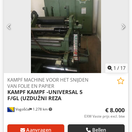
transport (Locatie: Waalwijk, Nederland)
1
/
17
KAMPF MACHINE VOOR HET SNIJDEN
VAN FOLIE EN PAPIER
KAMPF
KAMPF -UNIVERSAL 5
F/GL (UZDUŽNI REZA
€ 8.000
Vogošća
1.278 km
EXW Vaste prijs excl. btw
Aanvragen
Bellen