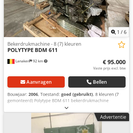
1
/
6
Bekerdrukmachine - 8 (7) kleuren
POLYTYPE
BDM 611
€ 95.000
Lanaken
92 km
Vaste prijs excl. btw
Aanvragen
Bellen
Bouwjaar:
2006
, Toestand:
goed (gebruikt)
, 8 kleuren (7
gemonteerd) Polytype BDM 611 bekerdrukmachine
Inclusief UViterno UV-systeem en Corona, Arcotec
voorbehandeling. Dcoden Utctopfx Aiyjk * Capaciteit:
Advertentie
36000 bekers/uur * Min. bekerdiameter: 60 mm * Max.
bekerdiameter: 130 mm * Max. bekerhoogte: 160 mm Deze
bekerdrukmachine is reeds gedemonteerd en gereed voor