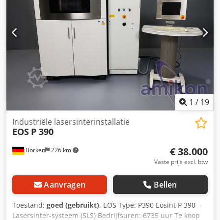
1
/
19
Industriële lasersinterinstallatie
EOS
P 390
€ 38.000
Borken
226 km
Vaste prijs excl. btw
Aanvragen
Bellen
Toestand:
goed (gebruikt)
, EOS Type: P390 Eosint P 390 –
Lasersinter-systeem (SLS) Bedrijfsuren: 6735 uur Te koop