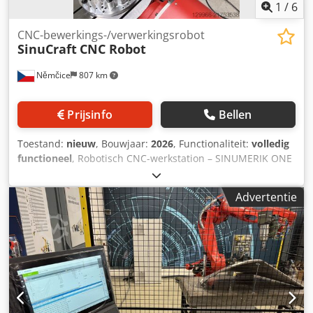
1
/
6
CNC-bewerkings-/verwerkingsrobot
SinuCraft
CNC Robot
Němčice
807 km
Prijsinfo
Bellen
Toestand:
nieuw
, Bouwjaar:
2026
, Functionaliteit:
volledig
functioneel
, Robotisch CNC-werkstation – SINUMERIK ONE
Wij bieden een robotwerkstation aan met een industriële
robotarm met een bereik van 3000 mm, aangestuurd door
Advertentie
het Siemens SINUMERIK ONE CNC-systeem. De oplossing
is geschikt voor een breed scala aan toepassingen: -
slijpen - frezen - nabewerking - grootformaat 3D-printen -
verspanen De werkplek kan worden uitgebreid met:
Dcjdpsy D N Acofx Aiyok - werkstukpositioneerder - lineaire
robotgeleiding voor een vergroot werkbereik Wij leveren
dit als een turn-key oplossing, volledig aangepast aan de
specificaties van de klant. De gereedschapsuitrusting van