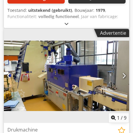
Toestand:
uitstekend (gebruikt)
, Bouwjaar:
1979
,
Functionaliteit:
volledig functioneel
, Jaar van fabricage:
1979 (gerenoveerd in 2009) Dodszktycjpfx Aiysck Breedte:
1600 mm Snelheid: 600 m/min Maximale diameter van de
Advertentie
rol op de opwikkelaar: 600 mm Snijmethode: met mesjes
1
/
9
Drukmachine