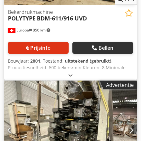
Bekerdrukmachine
POLYTYPE
BDM-611/916 UVD
Europa
856 km
Prijsinfo
Bellen
Bouwjaar:
2001
, Toestand:
uitstekend (gebruikt)
,
Productiesnelheid: 600 bekers/min Kleuren: 8 Minimale
BH-diameter: 60 mm Maximale BH-diameter: 130 mm
Minimale hoogte: 30 mm Maximale BH-hoogte: 160 mm
Advertentie
Tellerstand: 25.731.666 geproduceerde bekers Uitrusting /
verdere informatie: Bestaat uit: • Afstapelunit •
Drukmachine • Bekergeleiding Dedoxww Nuopfx Aiyock •
Opstapelunit