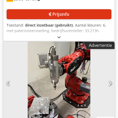
Prijsinfo
Toestand:
direct inzetbaar (gebruikt)
, Aantal kleuren: 6,
met paternostervoeding, bedrijfsurenteller: 33,213h.
Dedpfxjgggb Ss Aiysck
Advertentie