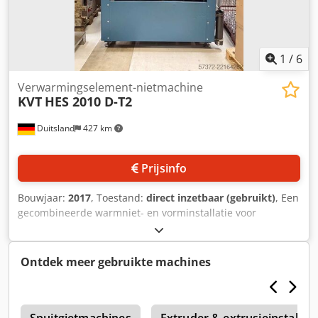
1
/
6
Verwarmingselement-nietmachine
KVT
HES 2010 D-T2
Duitsland
427 km
Prijsinfo
Bouwjaar:
2017
, Toestand:
direct inzetbaar (gebruikt)
, Een
gecombineerde warmniet- en vorminstallatie voor
kunststofonderdelen is beschikbaar. Vermogen: 38kW,
besturing: PLC, gewicht: ca. 1850kg. Documentatie
aanwezig. Bezichtigen ter plaatse is mogelijk. Dedszfp H
Ontdek meer gebruikte machines
Iopfx Aiysck