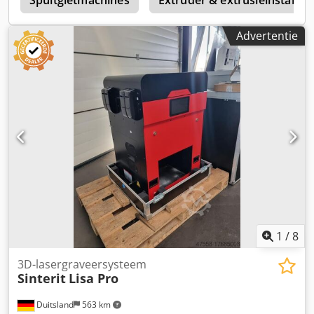
Spuitgietmachines
Extruder & extrusieinstallati
Advertentie
1
/
8
3D-lasergraveersysteem
Sinterit
Lisa Pro
Duitsland
563 km