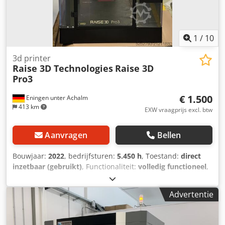
1
/
10
3d printer
Raise 3D Technologies
Raise 3D
Pro3
€ 1.500
Eningen unter Achalm
413 km
EXW vraagprijs excl. btw
Aanvragen
Bellen
Bouwjaar:
2022
, bedrijfsturen:
5.450 h
, Toestand:
direct
inzetbaar (gebruikt)
, Functionaliteit:
volledig functioneel
,
3D-printer, volledig functioneel. Diverse extra nozzles
inbegrepen. Inclusief een robuust, poedergecoat printbed
Advertentie
van Prusa. De rechter extruder is nauwelijks gebruikt.
Algehele staat is goed. Printer is direct af te halen.
Printergegevens (zonder garantie): De Raise3D Pro3 is een