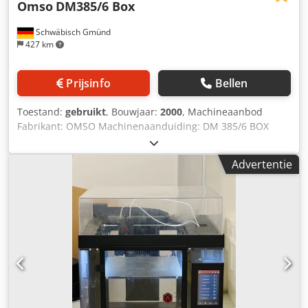
Omso
DM385/6 Box
Schwäbisch Gmünd
427 km
Prijsinfo
Bellen
Toestand:
gebruikt
, Bouwjaar:
2000
, Machineaanbod
Fabrikant: OMSO Machinenaanduiding: DM 385/6 BOX
Bouwjaar: 2000 Bedrijfsuren ca.: 31.950 Aantal
drukstations: 6 Aantal drukwerken: 6 Aantal
Advertentie
bodemdrukstations: 2 Dedpsw D R Aqsfx Aiyeck Aantal
bodemdrukwerken: 2